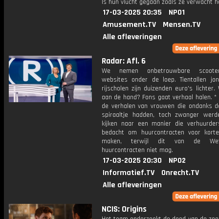
Is hun vlucht gegaan zoals ze verwacht 
17-03-2025 20:35
NPO1
Amusement.TV
Mensen.TV
Alle afleveringen
Radar: Afl. 6
We nemen onbetrouwbare scooterri
websites onder de loep. Tientallen jo
rijscholen zijn duizenden euro's lichter.
aan de hand? Fons gaat verhaal halen. *
de verhalen van vrouwen die ondanks da
spiraaltje hadden, toch zwanger wer
kijken naar een manier die verhuurde
bedacht om huurcontracten voor kort
maken, terwijl dit van de We
huurcontracten niet mag.
17-03-2025 20:30
NPO2
Informatief.TV
Onrecht.TV
Alle afleveringen
NCIS: Origins