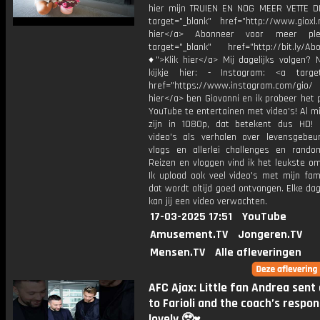
hier mijn TRUIEN EN NOG MEER VETTE D
target="_blank" href="http://www.gioxl.
hier</a> Abonneer voor meer ple
target="_blank" href="http://bit.ly/Ab
♦">Klik hier</a> Mij dagelijks volgen?
kijkje hier: - Instagram: <a target
href="https://www.instagram.com/gio/
hier</a> ben Giovanni en ik probeer het 
YouTube te entertainen met video's! Al mi
zijn in 1080p, dat betekent dus HD! 
video's als verhalen over levensgebeur
vlogs en allerlei challenges en rando
Reizen en vloggen vind ik het leukste o
Ik upload ook veel video's met mijn fam
dat wordt altijd goed ontvangen. Elke da
kan jij een video verwachten.
17-03-2025 17:51
YouTube
Amusement.TV
Jongeren.TV
Mensen.TV
Alle afleveringen
AFC Ajax: Little fan Andrea sent 
to Farioli and the coach’s respo
lovely 🥹♥️