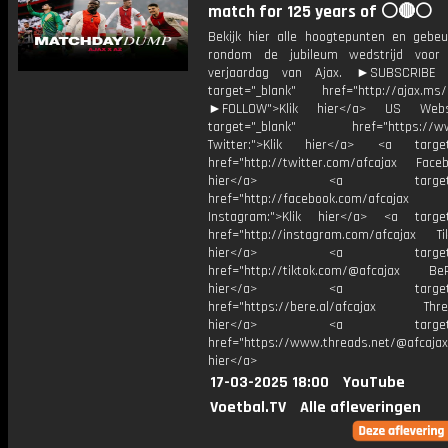
match for 125 years of ⚪🔴⚪
Bekijk hier alle hoogtepunten en gebeu
rondom de jubileum wedstrijd voor
verjaardag van Ajax. ►SUBSCRIB
target="_blank" href="http://ajax.ms/
►FOLLOW">Klik hier</a> US Webs
target="_blank" href="https://www
Twitter:">Klik hier</a> <a target=
href="http://twitter.com/afcajax Facebo
hier</a> <a target="_
href="http://facebook.com/afcajax
Instagram:">Klik hier</a> <a target
href="http://instagram.com/afcajax TikT
hier</a> <a target="_
href="http://tiktok.com/@afcajax BeRe
hier</a> <a target="_
href="https://bere.al/afcajax Threa
hier</a> <a target="_
href="https://www.threads.net/@afcajax
hier</a>
17-03-2025 18:00
YouTube
Voetbal.TV
Alle afleveringen