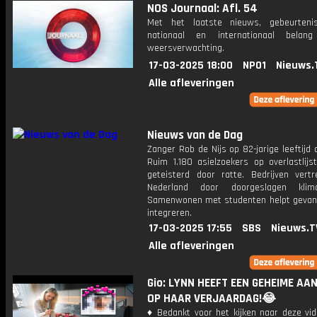
NOS Journaal: Afl. 54
Met het laatste nieuws, gebeurteni
nationaal en internationaal bela
weersverwachting.
17-03-2025 18:00
NPO1
Nieuws.
Alle afleveringen
Nieuws van de Dag
Zanger Rob de Nijs op 82-jarige leeftijd 
Ruim 1.180 asielzoekers op overlastlijs
geteisterd door ratte. Bedrijven vertr
Nederland door doorgeslagen klimaa
Samenwonen met studenten helpt gevan
integreren.
17-03-2025 17:55
SBS
Nieuws.T
Alle afleveringen
Gio: LYNN HEEFT EEN GEHEIME AA
OP HAAR VERJAARDAG!😂
♦ Bedankt voor het kijken naar deze vid