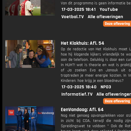
Van dit programma is geen informatie be
17-03-2025 18:41
YouTube
Voetbal.TV
Alle afleveringen
Het Klokhuis: Afl. 54
Op de redactie van Het Klokhuis moet L
hoe hij klagende kijkers vriendelijk te w
aan de telefoon. Gelukkig is daar een cu
In HUH?! wat is theorie en wat is prakti
of Ja zoeken Eva en Janouk uit o
traptreden je meer energie kosten. In V
Kinderen: hoe krijg je een bloedneus?
17-03-2025 18:40
NPO3
Informatief.TV
Alle afleveringe
EenVandaag: Afl. 64
Nog niet genoeg opvangplekken voor asi
in zicht bij COA, terwijl die nodig zi
Spreidingswet te voldoen * Ook de Ro