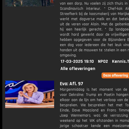
van een dorp. Nu voelen zij zich thuis in
Scandinavisch interieur. * Chef-kok Al
Streefkerk bij de kaasmakerij van Marijke 
werkt met dagverse melk en dat betek
uit de veren voor Alain. Met de geitenk
hij een heerlijk gerecht. * Op landgoe
wordt hard gewerkt door de vrijwilliger
hebben opgegeven voor de Bijzondere B
een dag voor iedereen die het leuk vin
handen uit de mouwen te steken in een n
omgeving.
17-03-2025 19:10
NPO2
Kennis.
Alle afleveringen
Eva: Afl. 97
Morgenmiddag is het moment van de 
voor Oekraïne: Trump en Poetin hange
elkaar aan de lijn om het verloop van de
bespreken. We bespreken het met To
Einde, Dave Maasland en Frans Timm
Joep Wennemars was de verrassing
weekend op het WK afstanden in Hama
jarige schaatser kende een moeizam