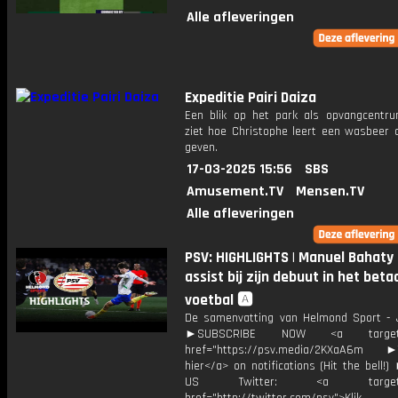
Alle afleveringen
Expeditie Pairi Daiza
Een blik op het park als opvangcentru
ziet hoe Christophe leert een wasbeer d
geven.
17-03-2025 15:56
SBS
Amusement.TV
Mensen.TV
Alle afleveringen
PSV: HIGHLIGHTS | Manuel Bahaty
assist bij zijn debuut in het beta
voetbal 🅰️
De samenvatting van Helmond Sport -
►SUBSCRIBE NOW <a target="
href="https://psv.media/2KXaA6m ►T
hier</a> on notifications (Hit the bell
US Twitter: <a target="_