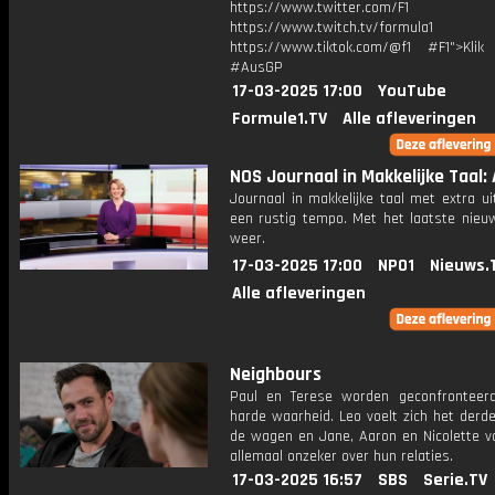
https://www.twitter.com/F1
https://www.twitch.tv/formula1
https://www.tiktok.com/@f1 #F1">Klik
#AusGP
17-03-2025 17:00
YouTube
Formule1.TV
Alle afleveringen
NOS Journaal in Makkelijke Taal: 
Journaal in makkelijke taal met extra ui
een rustig tempo. Met het laatste nieu
weer.
17-03-2025 17:00
NPO1
Nieuws.
Alle afleveringen
Neighbours
Paul en Terese worden geconfrontee
harde waarheid. Leo voelt zich het derd
de wagen en Jane, Aaron en Nicolette vo
allemaal onzeker over hun relaties.
17-03-2025 16:57
SBS
Serie.TV