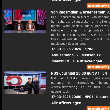
Alle afleveringen
Van Roosmalen & Groenteman: Af
Gijs Groenteman en Marcel van Roosma
hun scherpe, uitgesproken en vrolijke b
media. Want socials, radio, podcasts,
televisie brengen onophoudelijk in
meningen, verhalen, emoties en ergerni
twee wisselende gasten wordt de 
mediaweek doorgenomen.
17-03-2025 20:25
NPO3
Amusement.TV
Mensen.TV
Nieuws.TV
Alle afleveringen
NOS Journaal 20.00 uur: Afl. 54
Met het laatste nieuws, gebeurteni
nationaal en internationaal bela
weersverwachting. En op NPO 1 e
gebarentaal.
17-03-2025 20:00
NPO1
Nieuws.
Alle afleveringen