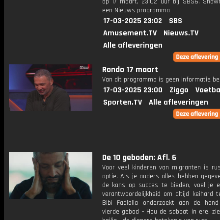
op 17 maart, 23:02 uur bij SBS6. Show
een Nieuws programma
17-03-2025 23:02
SBS
Amusement.TV
Nieuws.TV
Alle afleveringen
Rondo 17 maart
Van dit programma is geen informatie be
17-03-2025 23:00
Ziggo
Voetba
Sporten.TV
Alle afleveringen
De 10 geboden: Afl. 6
Voor veel kinderen van migranten is ru
optie. Als je ouders alles hebben gegev
de kans op succes te bieden, voel je 
verantwoordelijkheid om altijd keihard 
Bibi Fadlalla onderzoekt aan de han
vierde gebod - Hou de sabbat in ere, zi