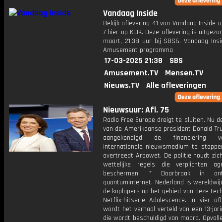
Vandaag Inside
Bekijk aflevering 41 van Vandaag Inside u
7 hier op KIJK. Deze aflevering is uitgezo
maart, 21:38 uur bij SBS6. Vandaag Insi
Amusement programma
17-03-2025 21:38
SBS
Amusement.TV
Mensen.TV
Nieuws.TV
Alle afleveringen
Nieuwsuur: Afl. 75
Radio Free Europe dreigt te sluiten. Nu d
van de Amerikaanse president Donald Tr
aangekondigd de financiering 
internationale nieuwsmedium te stoppen.
overtreedt Arbowet. De politie houdt zic
wettelijke regels die verplichten a
beschermen. * Doorbraak in ontw
quantuminternet. Nederland is wereldwij
de koplopers op het gebied van deze tech
Netflix-hitserie Adolescence. In vier af
wordt het verhaal verteld van een 13-jar
die wordt beschuldigd van moord. Opvalle