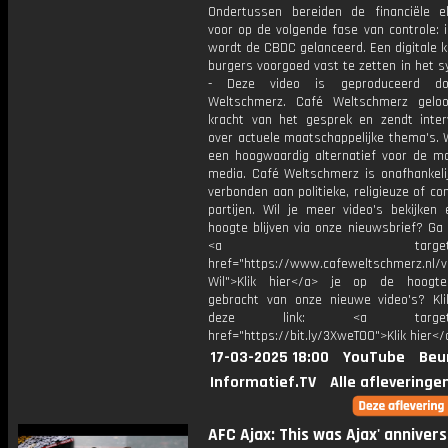
Ondertussen bereiden de financiële el
voor op de volgende fase van controle: 
wordt de CBDC gelanceerd. Een digitale 
burgers voorgoed vast te zetten in het s
- Deze video is geproduceerd d
Weltschmerz. Café Weltschmerz gelo
kracht van het gesprek en zendt inter
over actuele maatschappelijke thema's. 
een hoogwaardig alternatief voor de m
media. Café Weltschmerz is onafhankelij
verbonden aan politieke, religieuze of c
partijen. Wil je meer video's bekijken
hoogte blijven via onze nieuwsbrief? Ga
<a target="_bl
href="https://www.cafeweltschmerz.nl/v
Wil">Klik hier</a> je op de hoogt
gebracht van onze nieuwe video's? Kl
deze link: <a target="_
href="https://bit.ly/3XweTO0">Klik hier</
17-03-2025 18:00
YouTube
Beu
Informatief.TV
Alle afleveringe
AFC Ajax: This was Ajax' anniver