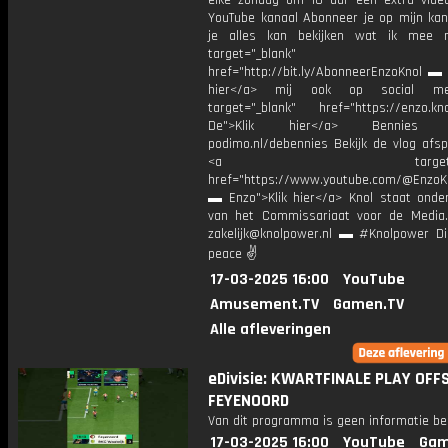
elke zondag om 10 uur een extra vide
YouTube kanaal Abonneer je op mijn kan
je alles kan bekijken wat ik mee 
target="_blank"
href="http://bit.ly/AbonneerEnzoKnol ▬ 
hier</a> mij ook op social me
target="_blank" href="https://enzo.kno
De">Klik hier</a> Bennies P
podimo.nl/debennies Bekijk de vlog afspe
<a target="_bl
href="https://www.youtube.com/@EnzoKn
▬ Enzo">Klik hier</a> Knol staat onder
van het Commissariaat voor de Media.
zakelijk@knolpower.nl ▬ #Knolpower Di
peace ✌
17-03-2025 16:00
YouTube
Amusement.TV
Gamen.TV
Alle afleveringen
eDivisie: KWARTFINALE PLAY OFFS
FEYENOORD
Van dit programma is geen informatie be
17-03-2025 16:00
YouTube
Gam