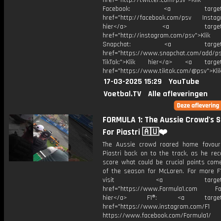
href="http://twitter.com/psv">Klik
Facebook: <a target="_
href="http://facebook.com/psv Instagr
hier</a> <a target="_
href="http://instagram.com/psv">Klik
Snapchat: <a target="_
href="https://www.snapchat.com/add/p
TikTok:">Klik hier</a> <a target=
href="https://www.tiktok.com/@psv">Klik
17-03-2025 15:29
YouTube
Voetbal.TV
Alle afleveringen
FORMULA 1: The Aussie Crowd's 
For Piastri 🇦🇺❤️
The Aussie crowd roared home favour
Piastri back on to the track, as he rec
score what could be crucial points com
of the season for McLaren. For more F1
visit <a target="_b
href="https://www.Formula1.com Fol
hier</a> F1®: <a target="_
href="https://www.instagram.com/F1
https://www.facebook.com/Formula1/