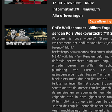
17-03-2025 18:15
NPO2
Informatief.TV
Nieuws.TV
Alle afleveringen
Cafe Weltschmerz: Willem Engel
Jeroen Pols Weekoverzicht #11 
Waardeer je onze video's? Steun 
Weltschmerz, het podium voor het vrije 
target="_blank"
href="https://www.cafeweltschmerz.nl/
MSM:">Klik hier</a> Pensioengeld ligt k
defensie, het wachten is op Den Haag?! 
ontleden Jeroen en Willem de scha
plundering van Europa. De zor
geënsceneerde ‘ruzie’ tussen Trump en
bleek niets meer dan een list om de EU 
te laten schieten. En met succes: Brusse
staatskas tot de laatste cent leeggeschu
de pensioenen en spaargelden aan de
volgende stap in deze gigantische roof
Willem blikt terug op zijn hoger beroep
Jeroen de coup in Roemenië onder de l
—een machtsgreep die nu volledig is 