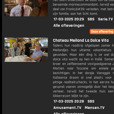
Het team onderzoekt de dood van de zoo
beroemde marinecommandant, terwijl een
deel van Franks&#39; verleden, met betr
zijn familie, aan het licht komt.
17-03-2025 20:29
SBS
Serie.TV
Alle afleveringen
Chateau Meiland La Dolce Vita
Tijdens hun roadtrip afgelopen zomer 
Meilandjes hun ultieme vakantiehuis
gevonden. Maar één ding is ze wel duid
dolce vita wacht op hen in Italië. Same
broer en zelfbenoemd vastgoedgoeroe J
Martien naar Toscane om enkele p
bezichtigen. In het dorpje Viareggio
Italiaanse droom al snel plaats voor
pittige realiteitschecks. In het eerste h
gesprek voeren onmogelijk door het lan
verkeer, terwijl het tweede huis een
kikkerresort blijkt te zijn.
17-03-2025 20:28
SBS
Amusement.TV
Mensen.TV