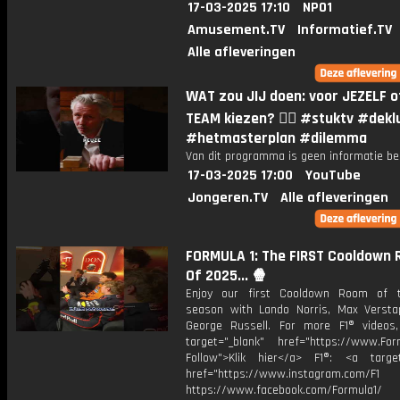
17-03-2025 17:10
NPO1
Amusement.TV
Informatief.TV
Alle afleveringen
WAT zou JIJ doen: voor JEZELF o
TEAM kiezen? 🤷‍♂️ #stuktv #dekl
#hetmasterplan #dilemma
Van dit programma is geen informatie be
17-03-2025 17:00
YouTube
Jongeren.TV
Alle afleveringen
FORMULA 1: The FIRST Cooldown
Of 2025... 🍿
Enjoy our first Cooldown Room of 
season with Lando Norris, Max Verst
George Russell. For more F1® videos,
target="_blank" href="https://www.For
Follow">Klik hier</a> F1®: <a target
href="https://www.instagram.com/F1
https://www.facebook.com/Formula1/