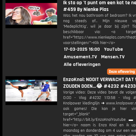
Ik sta op 't punt om een kat te n
#459 By Nienke Plas
Was het nou bathroom of bedroom? Ik vr
nog steeds af.. Mijn nieuwe voor
'Medeplichtig', wil je daar bij zijn? Ti
beschikbaar via: <a target="
href="https://www.nienkeplas.com/theat
voorstellingen/">Klik hier</a>
17-03-2025 16:00
YouTube
Amusement.TV
Mensen.TV
Alle afleveringen
EnzoKnol: NOOIT VERWACHT DAT 
ZOUDEN DOEN…😂 #4232 #4233
Vorige video: Deze video bevat de volge
0:00 - Vlog #4232 1:13:58 - Vlog
Knolpower kledinglijn ➜ www.knolpower.n
ook games! Die kan je hier vin
target="_blank"
href="http://bit.ly/EnzoKnolYoutube ▬ M
hier</a> naam is Enzo Knol en ik up
maandag en donderdag om 4 uur een we