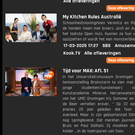
Alle afleveringen
My Kitchen Rules Australië
Schoonheidskoninginnen Veronica en Pi
de handen ineen met broers Josh en Au
het laatste Open Huis. Kunnen ze hun ve
opzijzetten of wordt het een monsterlijk
17-03-2025 17:27
SBS
Amuseme
Kook.TV
Alle afleveringen
Tijd voor MAX: Afl. 51
In het Universiteitsmuseum Groningen
tentoonstelling Brainstorm te zien met
jonge studenten/kunstenaars
Kunstacademie Minerva. Hersenweten
van het UMC Groningen Iris Sommer en 
de Beer vertellen erover. * Op 22 apr
precies 25 jaar geleden dat Toon
overleed. Maar in zijn geboortestad Sitt
nog springlevend. Dat merkten journali
Bruls en Paul Dolhain. Zij maakten de
Kolder ...In de Voetsporen van Toon.