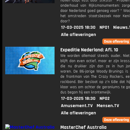
haven loopt vast door stikstof * Proble
onderhoud van Rijksmonumenten: zor
daar Nederland goed genoeg voor? * Wa
het omstreden staatsbezoek naar Ken
door?
17-03-2025 18:30
NPO1
Nieuws.
Alle afleveringen
Expeditie Nederland: Afl. 10
We worden allemaal steeds ouder. Niet
blijft dan even actief, maar er zijn kras
die nu drukker zijn dan ze in hun jo
waren. De 86-jarige Woody Brunings is n
de frontman van The Crazy Rockers, e
rockband. Bèr besloot op z'n 68e dat hi
klaar was om achter de geraniums te gaa
dus begon hij een krantenwijk.
17-03-2025 18:30
NPO2
Amusement.TV
Mensen.TV
Alle afleveringen
MasterChef Australia