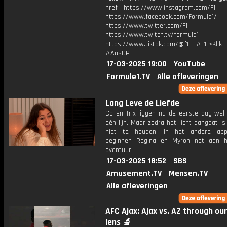
href="https://www.instagram.com/F1
https://www.facebook.com/Formula1/
https://www.twitter.com/F1
https://www.twitch.tv/formula1
https://www.tiktok.com/@f1 #F1">Klik
#AusGP
17-03-2025 19:00
YouTube
Formule1.TV
Alle afleveringen
Lang Leve de Liefde
Co en Trix liggen na de eerste dag wel 
één lijn. Maar zodra het licht aangaat is
niet te houden. In het andere app
beginnen Regina en Myron net aan h
avontuur.
17-03-2025 18:52
SBS
Amusement.TV
Mensen.TV
Alle afleveringen
AFC Ajax: Ajax vs. AZ through ou
lens 🔬