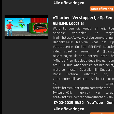
Alle afleveringen
vThorben: Verstoppertje Op Een
GEHEIME Locatie!
Word lid van dit kanaal en krijg to
speciale voordelen: <a target=
href="https://www.youtube.com/channel
Bedankt">Klik hier</a> voor het ki
Verstoppertje Op Een GEHEIME Locatie
video speel ik samen met @Jessy
@Santino_YT! Ik ben Thorben, beter b
"vThorben" en ik upload dagelijks een ga
om 16:30 uur. Abonneer en zet het belle
niets te missen! Gebruik mijn Support 
Code! Fortnite: vThorben (ad) B
vthorben@4alllevels.com Social Media: I
<a target="_bl
href="https://instagram.com/vthorben
Twitter:">Klik hier</a> <a target=
href="https://twitter.com/vThorben">Klik
17-03-2025 16:30
YouTube
Gam
Alle afleveringen