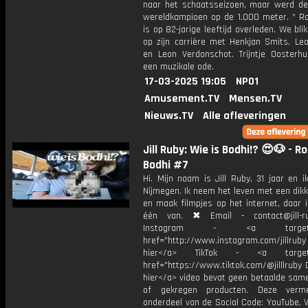
naar het schaatsseizoen, maar werd d
wereldkampioen op de 1.000 meter. * Ro
is op 82-jarige leeftijd overleden. We bli
op zijn carrière met Henkjan Smits, Leo
en Leon Verdonschot. Trijntje Oosterhu
een muzikale ode.
17-03-2025 19:05
NPO1
Amusement.TV
Mensen.TV
Nieuws.TV
Alle afleveringen
Jill Ruby: Wie is Bodhi!? 😍🐶 - R
Bodhi #7
Hi. Mijn naam is Jill Ruby, 31 jaar en 
Nijmegen. Ik neem het leven met een dik
en maak filmpjes op het internet, daar 
één van. ✖ Email - contact@jill-r
Instagram - <a target="_
href="http://www.instagram.com/jillrub
hier</a> TikTok - <a target="
href="https://www.tiktok.com/@jilllruby 
hier</a> video bevat geen betaalde sam
of gekregen producten. Deze verme
onderdeel van de Social Code: YouTube. 