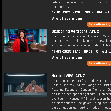
iedere aflevering wordt in slechts
opgenomen.
17-03-2025 21:30
NPO2
Nieuws.
Alle afleveringen
Opsporing Verzocht: Afl. 2
Vanaf de redactie van Opsporing Verzo
aandacht voor misdrijven met bewakin
en waarschuwingen voor actuele oplichti
17-03-2025 21:15
NPO2
Onrecht
Alle afleveringen
Hunted VIPS: Afl. 7
Renée Fokker en Ortál Vriend, Mart Hoo
Chahid Charrak, Willem Voogd en Britte
Roxanne Kwant en Duncan Tromp en G
en Dio en het opsporingsteam kijken ter
avontuur in Hunted VIPS. Wat waren hu
en dieptepunten? Ze geven uitleg over 
die ze hebben gemaakt of hadden moet