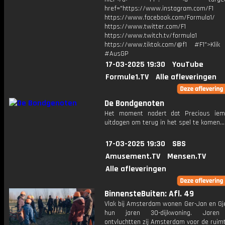
href="https://www.instagram.com/F1
https://www.facebook.com/Formula1/
https://www.twitter.com/F1
https://www.twitch.tv/formula1
https://www.tiktok.com/@f1 #F1">Klik
#AusGP
17-03-2025 19:30
YouTube
Formule1.TV
Alle afleveringen
De Bondgenoten
Het moment nadert dat Precious ie
uitdagen om terug in het spel te komen...
17-03-2025 19:30
SBS
Amusement.TV
Mensen.TV
Alle afleveringen
BinnensteBuiten: Afl. 49
Vlak bij Amsterdam wonen Ger-Jan en Gj
hun jaren 30-dijkwoning. Jaren
ontvluchtten zij Amsterdam voor de ruim