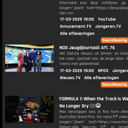
informatie over deze richtlijnen, g
target="_blank" href="https://desocialcod
hier</a>
17-03-2025 19:00
YouTube
Amusement.TV
Jongeren.TV
Alle afleveringen
NOS Jeugdjournaal: Afl. 76
Het laatste nieuws uit binnen- en buit
het weer, speciaal voor de jonge kijker.
1 extra met gebarentaal.
17-03-2025 19:00
NPO3
Jonger
Nieuws.TV
Alle afleveringen
FORMULA 1: When the Track Is Wet
No Longer Dry 🙂‍↕️😉
Max Verstappen was in fine form ahe
Australian Grand Prix. For more F1® videos
target="_blank" href="https://www.For
Follow">Klik hier</a> F1®: <a target