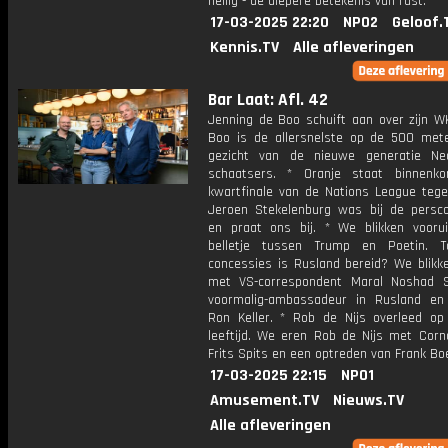
heilig - de diepere betekenis van rust.
17-03-2025 22:20
NPO2
Geloof.
Kennis.TV
Alle afleveringen
Bar Laat: Afl. 42
Jenning de Boo schuift aan over zijn WK
Boo is de allersnelste op de 500 met
gezicht van de nieuwe generatie Ne
schaatsers. * Oranje staat binnenk
kwartfinale van de Nations League tege
Jeroen Stekelenburg was bij de persco
en praat ons bij. * We blikken vooru
belletje tussen Trump en Poetin. T
concessies is Rusland bereid? We blikke
met VS-correspondent Maral Noshad S
voormalig-ambassadeur in Rusland en
Ron Keller. * Rob de Nijs overleed op 
leeftijd. We eren Rob de Nijs met Corn
Frits Spits en een optreden van Frank Boe
17-03-2025 22:15
NPO1
Amusement.TV
Nieuws.TV
Alle afleveringen