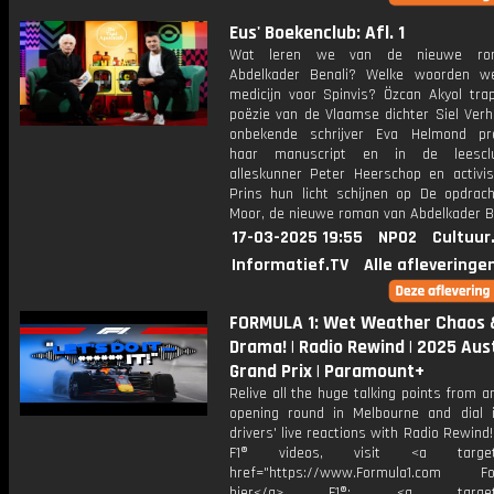
Eus' Boekenclub: Afl. 1
Wat leren we van de nieuwe ro
Abdelkader Benali? Welke woorden w
medicijn voor Spinvis? Özcan Akyol tra
poëzie van de Vlaamse dichter Siel Ver
onbekende schrijver Eva Helmond pr
haar manuscript en in de leescl
alleskunner Peter Heerschop en activi
Prins hun licht schijnen op De opdrac
Moor, de nieuwe roman van Abdelkader Be
17-03-2025 19:55
NPO2
Cultuur
Informatief.TV
Alle afleveringe
FORMULA 1: Wet Weather Chaos 
Drama! | Radio Rewind | 2025 Aus
Grand Prix | Paramount+
Relive all the huge talking points from a
opening round in Melbourne and dial 
drivers' live reactions with Radio Rewind
F1® videos, visit <a target="
href="https://www.Formula1.com Fol
hier</a> F1®: <a target="_