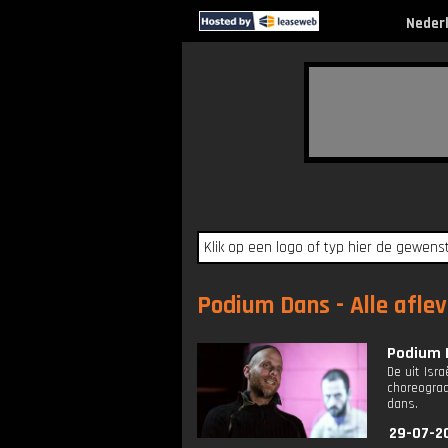
Neder
Podium Dans - Alle afle
Podium D
De uit Isr
choreograaf
dans.
29-07-2