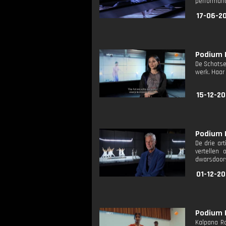
performanc
17-06-20
Podium D
De Schotse
werk. Haar
15-12-20
Podium D
De drie ar
vertellen
dwarsdoors
01-12-20
Podium D
Kalpana Ra