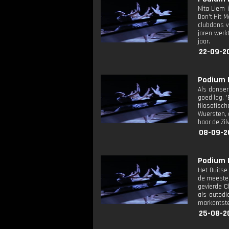
Nita Liem 
Don't Hit 
clubdans v
jaren werk
jaar.
22-09-20
Podium D
Als danser
goed lag. 
filosofisc
Wuersten, a
haar de Zi
08-09-2
Podium D
Het Duitse 
de meeste 
gevierde C
als autodi
markantste
25-08-2