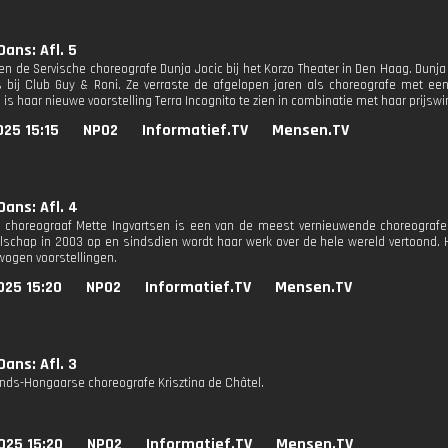
ans: Afl. 5
n de Servische choreografe Dunja Jocic bij het Korzo Theater in Den Haag. Dunj
s bij Club Guy & Roni. Ze verraste de afgelopen jaren als choreografe met ee
s haar nieuwe voorstelling Terra Incognito te zien in combinatie met haar prijswi
25 15:15
NPO2
Informatief.TV
Mensen.TV
ans: Afl. 4
choreograaf Mette Ingvartsen is een van de meest vernieuwende choreografen 
lschap in 2003 op en sindsdien wordt haar werk over de hele wereld vertoond. 
ewogen voorstellingen.
025 15:20
NPO2
Informatief.TV
Mensen.TV
ans: Afl. 3
nds-Hongaarse choreografe Krisztina de Châtel.
025 15:20
NPO2
Informatief.TV
Mensen.TV