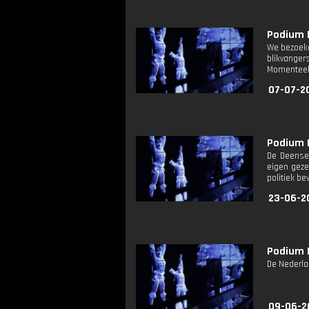
Podium D
We bezoeke
blikvanger
Momenteel i
07-07-20
Podium D
De Deense 
eigen geze
politiek b
23-06-2
Podium D
De Nederla
09-06-2