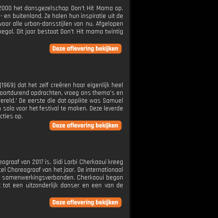
 2000 het dansgezelschap Don't Hit Mama op.
en buitenland. Ze halen hun inspiratie uit de
voor alle urban-dansstijlen van nu. Afgelopen
egal. Dit jaar bestaat Don't Hit mama twintig
1969) dat het zelf creëren haar eigenlijk heel
s voortdurend opdrachten, vroeg ons thema's en
 wereld.' De eerste die dat oppikte was Samuel
n solo voor het festival te maken. Deze leverde
cties op.
ograaf van 2017 is. Sidi Larbi Cherkaoui kreeg
el Choreograaf van het jaar. De internationaal
 en samenwerkingsverbanden. Cherkaoui begon
 tot een uitzonderlijk danser en een van de