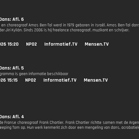
ans: Afl. 6
en choreograaf Amos Ben-Tal werd in 1979 geboren in Israël. Amos Ben-Tal dan
er Jirí Kylián. Sinds 2006 is hij freelance choreograaf, muzikant en schrijver.
026 15:20
NPO2
Informatief.TV
Mensen.TV
ans: Afl. 5
ogramma is geen informatie beschikbaar
26 15:15
NPO2
Informatief.TV
Mensen.TV
ans: Afl. 4
 de Franse choreograaf Frank Chartier. Frank Chartier richtte samen met de Argen
 Peeping Tom op. Hun werk kenmerkt zich door een mengeling van dans, acrobatie