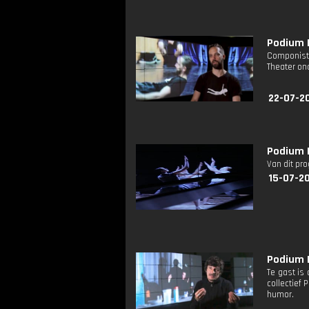
Podium D
Componist 
Theater ond
22-07-2
Podium D
Van dit pr
15-07-20
Podium D
Te gast is
collectief
humor.