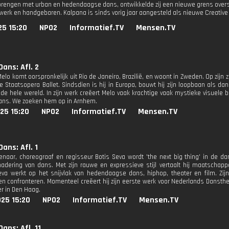
rengen met urban en hedendaagse dans, ontwikkelde zij een nieuwe grens overs
werk en handgebaren. Kalpana is sinds vorig jaar aangesteld als nieuwe Creative 
25 15:20
NPO2
Informatief.TV
Mensen.TV
ans: Afl. 2
lo komt oorspronkelijk uit Rio de Janeiro, Brazilië, en woont in Zweden. Op zijn 
 Staatsopera Ballet. Sindsdien is hij in Europa, bouwt hij zijn loopbaan als d
 de hele wereld. In zijn werk creëert Melo vaak krachtige vaak mystieke visuele 
dans. We zoeken hem op in Arnhem.
25 15:20
NPO2
Informatief.TV
Mensen.TV
ans: Afl. 1
naar, choreograaf en regisseur Botis Seva wordt 'the next big thing' in de d
adering van dans. Met zijn rauwe en expressieve stijl vertaalt hij maatschapp
va werkt op het snijvlak van hedendaagse dans, hiphop, theater en film. Zijn 
en confronteren. Momenteel creëert hij zijn eerste werk voor Nederlands Dansth
r in Den Haag.
25 15:20
NPO2
Informatief.TV
Mensen.TV
ans: Afl. 11