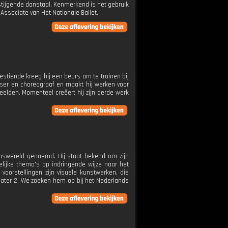
tijgende danstaal. Kenmerkend is het gebruik
Associate van Het Nationale Ballet.
zestiende kreeg hij een beurs om te trainen bij
anser en choreograaf en maakt hij werken voor
beelden. Momenteel creëert hij zijn derde werk
answereld genoemd. Hij staat bekend om zijn
elijke thema's op indringende wijze naar het
voorstellingen zijn visuele kunstwerken, die
eater 2. We zoeken hem op bij het Nederlands