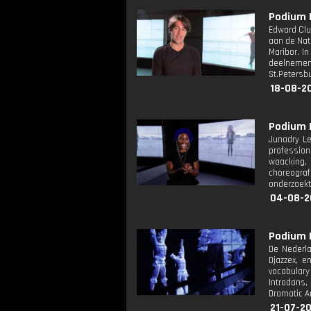
Podium D
Edward Clu
aan de Nati
Maribor. In
deelnemen 
St.Petersbu
18-08-2
Podium D
Junadry Le
professiona
waacking, 
choreograf
onderzoekt 
04-08-2
Podium D
De Nederla
Djazzex, 
vocabulary
Introdans,
Dramatic A
21-07-20