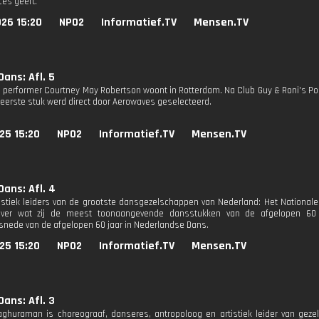
es geeft.
26 15:20
NPO2
Informatief.TV
Mensen.TV
ans: Afl. 5
 performer Courtney May Robertson woont in Rotterdam. Na Club Guy & Roni's Poe
 eerste stuk werd direct door Aerowaves geselecteerd.
25 15:20
NPO2
Informatief.TV
Mensen.TV
ans: Afl. 4
tistiek leiders van de grootste dansgezelschappen van Nederland: Het Nationale
 over wat zij de meest toonaangevende dansstukken van de afgelopen 60 
nede van de afgelopen 60 jaar in Nederlandse Dans.
25 15:20
NPO2
Informatief.TV
Mensen.TV
ans: Afl. 3
ghuraman is choreograaf, danseres, antropoloog en artistiek leider van gez