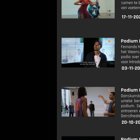
samen te b
van voeten
17-11-20
Podium D
Fernando Me
het Weense
podia over
voor Intro
03-11-20
Podium D
Danskunste
unieke ben
podium. Se
ontroeren 
Danstheate
20-10-20
Podium D