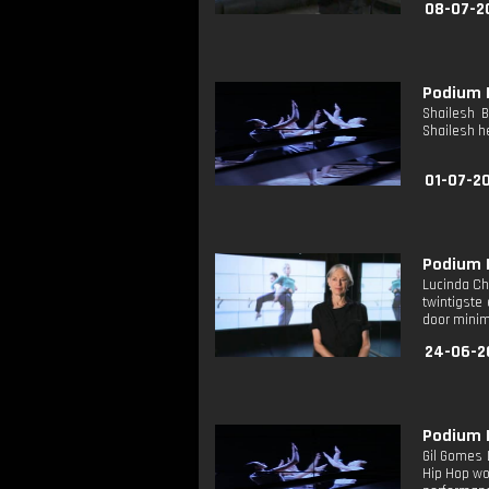
08-07-2
Podium D
Shailesh B
Shailesh h
01-07-20
Podium D
Lucinda Ch
twintigste
door minim
24-06-2
Podium D
Gil Gomes 
Hip Hop wo