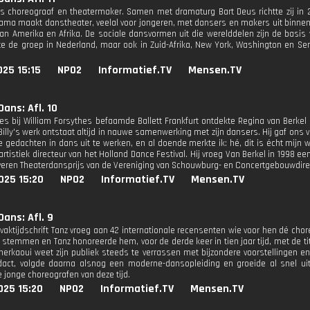
is choreograaf en theatermaker. Samen met dramaturg Bart Deus richtte zij in
Mama maakt danstheater, veelal voor jongeren, met dansers en makers uit binnen- 
an Amerika en Afrika. De sociale dansvormen uit die werelddelen zijn de basis 
te de groep in Nederland, maar ook in Zuid-Afrika, New York, Washington en Sen
25 15:15
NPO2
Informatief.TV
Mensen.TV
ans: Afl. 10
es bij William Forsythes befaamde Ballett Frankfurt ontdekte Regina van Berkel (
'Billy's werk ontstaat altijd in nauwe samenwerking met zijn dansers. Hij gaf on
he gedachten in dans uit te werken, en al doende merkte ik: hé, dit is écht mijn
rtistiek directeur van het Holland Dance Festival. Hij vroeg Van Berkel in 1998 ee
lveren Theaterdansprijs van de Vereniging van Schouwburg- en Concertgebouwdire
025 15:20
NPO2
Informatief.TV
Mensen.TV
ans: Afl. 9
vaktijdschrift Tanz vroeg aan 42 internationale recensenten wie voor hen dé chore
stemmen en Tanz honoreerde hem, voor de derde keer in tien jaar tijd, met de tit
herkaoui weet zijn publiek steeds te verrassen met bijzondere voorstellingen
dact, volgde daarna alsnog een moderne-dansopleiding en groeide al snel uit
 jonge choreografen van deze tijd.
025 15:20
NPO2
Informatief.TV
Mensen.TV