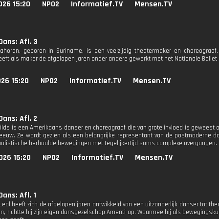
026 15:20
NPO2
Informatief.TV
Mensen.TV
ans: Afl. 3
ahoran, geboren in Suriname, is een veelzijdig theatermaker en choreograaf. 
eeft als maker de afgelopen jaren onder andere gewerkt met het Nationale Ballet 
26 15:20
NPO2
Informatief.TV
Mensen.TV
ans: Afl. 2
ilds is een Amerikaans danser en choreograaf die van grote invloed is geweest 
 eeuw. Ze wordt gezien als een belangrijke representant van de postmoderne 
alistische herhaalde bewegingen met tegelijkertijd soms complexe overgangen.
026 15:20
NPO2
Informatief.TV
Mensen.TV
ans: Afl. 1
Leal heeft zich de afgelopen jaren ontwikkeld van een uitzonderlijk danser tot th
n, richtte hij zijn eigen dansgezelschap Amenti op. Waarmee hij als bewegings