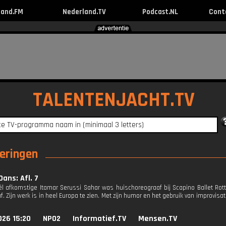
land.FM
Nederland.TV
Podcast.NL
Cont
TALENTENJACHT.TV
veringen
ans: Afl. 7
aël afkomstige Itamar Serussi Sahar was huischoreograaf bij Scapino Ballet Rot
. Zijn werk is in heel Europa te zien. Met zijn humor en het gebruik van improvisat
026 15:20
NPO2
Informatief.TV
Mensen.TV