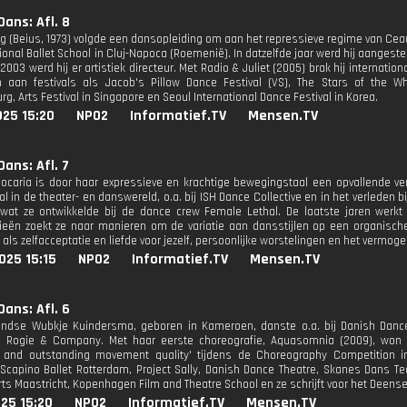
ans: Afl. 8
g (Beius, 1973) volgde een dansopleiding om aan het repressieve regime van Ceaus
onal Ballet School in Cluj-Napoca (Roemenië). In datzelfde jaar werd hij aangeste
 2003 werd hij er artistiek directeur. Met Radio & Juliet (2005) brak hij internatio
aan festivals als Jacob's Pillow Dance Festival (VS), The Stars of the Whi
rg, Arts Festival in Singapore en Seoul International Dance Festival in Korea.
025 15:20
NPO2
Informatief.TV
Mensen.TV
ans: Afl. 7
ocaria is door haar expressieve en krachtige bewegingstaal een opvallende vers
l in de theater- en danswereld, o.a. bij ISH Dance Collective en in het verleden b
wat ze ontwikkelde bij de dance crew Female Lethal. De laatste jaren werkt
ieën zoekt ze naar manieren om de variatie aan dansstijlen op een organische
als zelfacceptatie en liefde voor jezelf, persoonlijke worstelingen en het vermo
025 15:15
NPO2
Informatief.TV
Mensen.TV
ans: Afl. 6
ndse Wubkje Kuindersma, geboren in Kameroen, danste o.a. bij Danish Dance
en Rogie & Company. Met haar eerste choreografie, Aquasomnia (2009), won 
 and outstanding movement quality' tijdens de Choreography Competition in 
 Scapino Ballet Rotterdam, Project Sally, Danish Dance Theatre, Skanes Dans T
rts Maastricht, Kopenhagen Film and Theatre School en ze schrijft voor het Deen
25 15:20
NPO2
Informatief.TV
Mensen.TV