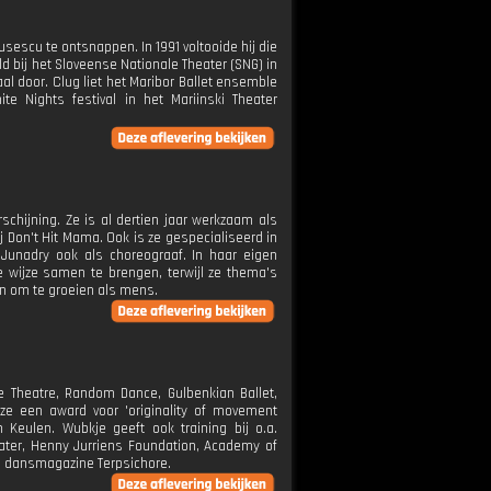
escu te ontsnappen. In 1991 voltooide hij die
ld bij het Sloveense Nationale Theater (SNG) in
naal door. Clug liet het Maribor Ballet ensemble
te Nights festival in het Mariinski Theater
chijning. Ze is al dertien jaar werkzaam als
ij Don't Hit Mama. Ook is ze gespecialiseerd in
 Junadry ook als choreograaf. In haar eigen
 wijze samen te brengen, terwijl ze thema's
gen om te groeien als mens.
 Theatre, Random Dance, Gulbenkian Ballet,
ze een award voor 'originality of movement
Keulen. Wubkje geeft ook training bij o.a.
eater, Henny Jurriens Foundation, Academy of
se dansmagazine Terpsichore.