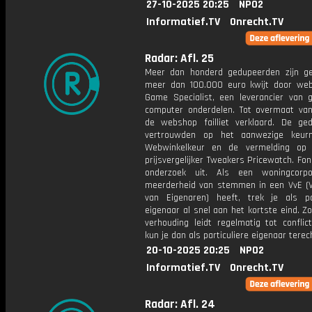
27-10-2025 20:25
NPO2
Informatief.TV
Onrecht.TV
Radar: Afl. 25
Meer dan honderd gedupeerden zijn ge
meer dan 100.000 euro kwijt door w
Game Specialist, een leverancier van
computer onderdelen. Tot overmaat va
de webshop failliet verklaard. De ge
vertrouwden op het aanwezige keur
Webwinkelkeur en de vermelding op 
prijsvergelijker Tweakers Pricewatch. Fo
onderzoek uit. Als een woningcorpo
meerderheid van stemmen in een VvE (V
van Eigenaren) heeft, trek je als par
eigenaar al snel aan het kortste eind. Z
verhouding leidt regelmatig tot conflic
kun je dan als particuliere eigenaar terec
20-10-2025 20:25
NPO2
Informatief.TV
Onrecht.TV
Radar: Afl. 24