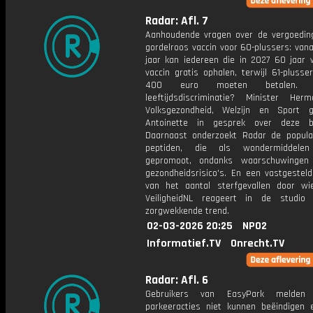
Radar: Afl. 7
Aanhoudende vragen over de vergoedin
gordelroos vaccin voor 60-plussers: van
jaar kan iedereen die in 2027 60 jaar 
vaccin gratis ophalen, terwijl 61-plusse
400 euro moeten betalen. 
leeftijdsdiscriminatie? Minister He
Volksgezondheid, Welzijn en Sport 
Antoinette in gesprek over deze be
Daarnaast onderzoekt Radar de popular
peptiden, die als wondermiddele
gepromoot, ondanks waarschuwingen
gezondheidsrisico's. En een vastgesteld
van het aantal sterfgevallen door wi
VeiligheidNL reageert in de studio
zorgwekkende trend.
02-03-2026 20:25
NPO2
Informatief.TV
Onrecht.TV
Radar: Afl. 6
Gebruikers van EasyPark melden
parkeeracties niet kunnen beëindigen 