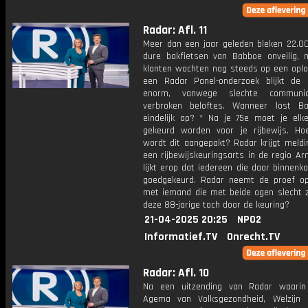
Radar: Afl. 11
Meer dan een jaar geleden bleken 22.0
dure bakfietsen van Babboe onveilig, 
klanten wachten nog steeds op een oplos
een Radar Panel-onderzoek blijkt de f
enorm, vanwege slechte communi
verbroken beloftes. Wanneer lost B
eindelijk op? * Na je 75e moet je elke 
gekeurd worden voor je rijbewijs. Ho
wordt dit aangepakt? Radar krijgt meldi
een rijbewijskeuringsarts in de regio A
lijkt erop dat iedereen die daar binnen
goedgekeurd. Radar neemt de proef 
met iemand die met beide ogen slecht z
deze 88-jarige toch door de keuring?
21-04-2025 20:25
NPO2
Informatief.TV
Onrecht.TV
Radar: Afl. 10
Na een uitzending van Radar waarin
Agema van Volksgezondheid, Welzijn