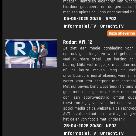
moeten. Tientallen eigenaren van woonb
hierdoor gedupeerd en de gemeente 
met een oplossing. Fons gaat verhaal hal
05-05-2025 20:25
NPO2
Informatief.TV
Onrecht.TV
Radar: Afl. 12
Je ziet een mooie aanbieding voor 
opstoel, gaat langs en wordt geholpe
veel duurdere stoel. Een korting op
bedrag blijkt wel mogelijk, maar dan mo
nú de keuze maken. Mag dit wel
onverklaarbare jaarafrekening voor 2 mil
water voor een echtpaar met normaal 
Met nul bewijs blijft waterbedrijf Vitens e
gaat met ze in gesprek. * Niet mee m
aan een sportwedstrijd omdat oud
toestemming geven voor het delen van 
social media of de website. Hoe rechtvaa
AVG in zulke situaties en wat zijn de ge
het delen van foto's met kinderen?
28-04-2025 20:30
NPO2
Informatief.TV
Onrecht.TV