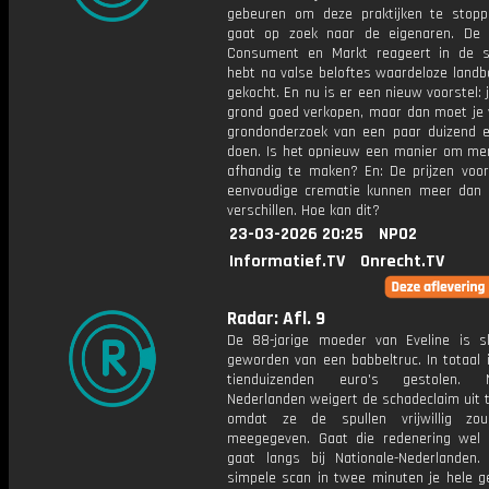
gebeuren om deze praktijken te stop
gaat op zoek naar de eigenaren. De A
Consument en Markt reageert in de s
hebt na valse beloftes waardeloze land
gekocht. En nu is er een nieuw voorstel: 
grond goed verkopen, maar dan moet je 
grondonderzoek van een paar duizend e
doen. Is het opnieuw een manier om me
afhandig te maken? En: De prijzen voor
eenvoudige crematie kunnen meer dan
verschillen. Hoe kan dit?
23-03-2026 20:25
NPO2
Informatief.TV
Onrecht.TV
Radar: Afl. 9
De 88-jarige moeder van Eveline is sl
geworden van een babbeltruc. In totaal 
tienduizenden euro's gestolen. Na
Nederlanden weigert de schadeclaim uit 
omdat ze de spullen vrijwillig zo
meegegeven. Gaat die redenering wel
gaat langs bij Nationale-Nederlanden
simpele scan in twee minuten je hele g