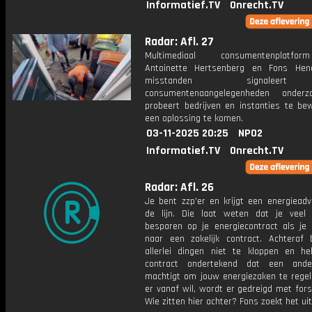
Informatief.TV
Onrecht.TV
Radar: Afl. 27
Multimediaal consumentenplatf
Antoinette Hertsenberg en Fons Hen
misstanden signalee
consumentenaangelegenheden onderz
probeert bedrijven en instanties te be
een oplossing te komen.
03-11-2025 20:25
NPO2
Informatief.TV
Onrecht.TV
Radar: Afl. 26
Je bent zzp'er en krijgt een energieadv
de lijn. Die laat weten dat je veel
besparen op je energiecontract als je 
naar een zakelijk contract. Achteraf b
allerlei dingen niet te kloppen en h
contract ondertekend dat een ander
machtigt om jouw energiezaken te regele
er vanaf wil, wordt er gedreigd met for
Wie zitten hier achter? Fons zoekt het uit