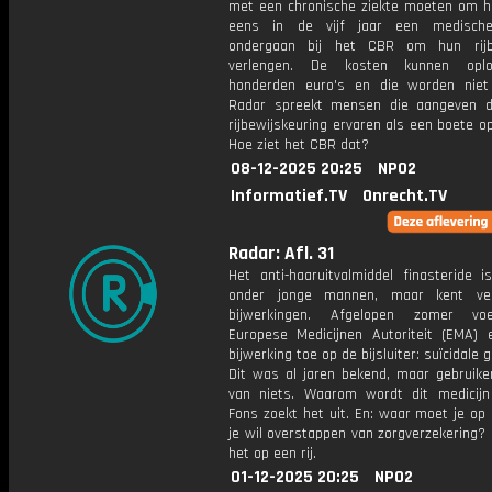
met een chronische ziekte moeten om he
eens in de vijf jaar een medische
ondergaan bij het CBR om hun rijb
verlengen. De kosten kunnen opl
honderden euro's en die worden niet
Radar spreekt mensen die aangeven 
rijbewijskeuring ervaren als een boete op 
Hoe ziet het CBR dat?
08-12-2025 20:25
NPO2
Informatief.TV
Onrecht.TV
Radar: Afl. 31
Het anti-haaruitvalmiddel finasteride i
onder jonge mannen, maar kent ve
bijwerkingen. Afgelopen zomer v
Europese Medicijnen Autoriteit (EMA) 
bijwerking toe op de bijsluiter: suïcidale 
Dit was al jaren bekend, maar gebruike
van niets. Waarom wordt dit medicijn
Fons zoekt het uit. En: waar moet je op 
je wil overstappen van zorgverzekering?
het op een rij.
01-12-2025 20:25
NPO2