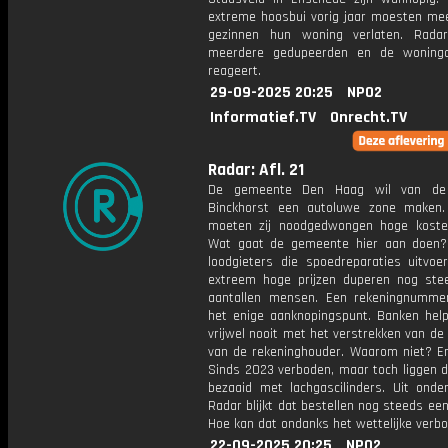
extreme hoosbui vorig jaar moesten me
gezinnen hun woning verlaten. Rada
meerdere gedupeerden en de woningc
reageert.
29-09-2025 20:25
NPO2
Informatief.TV
Onrecht.TV
Radar: Afl. 21
De gemeente Den Haag wil van de
Binckhorst een autoluwe zone maken.
moeten zij noodgedwongen hoge kost
Wat gaat de gemeente hier aan doen?
loodgieters die spoedreparaties uitvoe
extreem hoge prijzen duperen nog ste
aantallen mensen. Een rekeningnumme
het enige aanknopingspunt. Banken help
vrijwel nooit met het verstrekken van d
van de rekeninghouder. Waarom niet? En
Sinds 2023 verboden, maar toch liggen d
bezaaid met lachgascilinders. Uit onde
Radar blijkt dat bestellen nog steeds een
Hoe kan dat ondanks het wettelijke verb
22-09-2025 20:25
NPO2