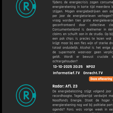
Tijdens de energiecrisis zagen consum
energierekening in korte tijd meerdere 
stijgen. Mogen energiebedrijven een aa
per jaar de energietarieven verhogen
vraag worden tien grote energielevera
geconfronteerd door collectieve cl
Consumentenbond is deelnemer in éé
claims en schuift aan in de studio. Op bi
een pak chips is precies te lezen wat 
krijgt maar bij een fles wijn of sterke dr
totaal onduidelijk. Alcohol is het enige 
de supermarkt waarvoor geen verplic
geldt. Wordt er bewust cruciale in
achtergehouden?
13-10-2025 20:25
NPO2
Informatief.TV
Onrecht.TV
Radar: Afl. 23
De energiebelasting stijgt volgend jaar
recordhoogte. Tegelijkertijd verdwijnt mo
Noodfonds Energie. Staat de hoger 
energierekening nog wel bij politieke part
agenda? Fons was vorige week in ee