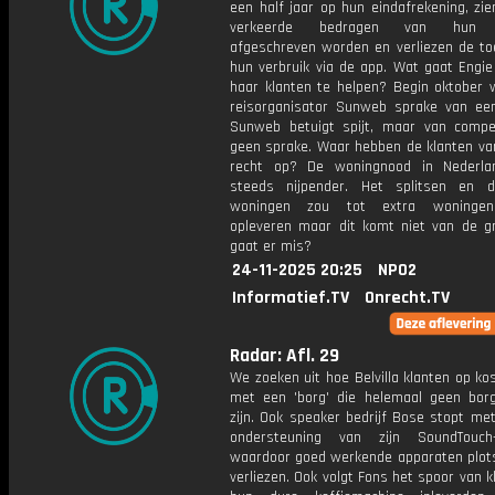
een half jaar op hun eindafrekening, zi
verkeerde bedragen van hun r
afgeschreven worden en verliezen de to
hun verbruik via de app. Wat gaat Engi
haar klanten te helpen? Begin oktober w
reisorganisator Sunweb sprake van een
Sunweb betuigt spijt, maar van compe
geen sprake. Waar hebben de klanten v
recht op? De woningnood in Nederla
steeds nijpender. Het splitsen en 
woningen zou tot extra woninge
opleveren maar dit komt niet van de g
gaat er mis?
24-11-2025 20:25
NPO2
Informatief.TV
Onrecht.TV
Radar: Afl. 29
We zoeken uit hoe Belvilla klanten op ko
met een 'borg' die helemaal geen borg 
zijn. Ook speaker bedrijf Bose stopt me
ondersteuning van zijn SoundTouch-
waardoor goed werkende apparaten plots
verliezen. Ook volgt Fons het spoor van k