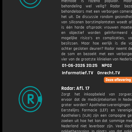
methode is razend populair. Ma
behandeling wel veilig? Radar bezo
behandelaars met een verborgen camera
het uit. De discussie rondom gezondheid
van siliconen borstimplantaten woedt al
is één harde afspraak: vrouwen moeten
en objectief worden geïnformeerd o
mogelijke risico's en complicaties, v
beslissen. Maar hoe eerlijk is die voo
achter gesloten deuren? Radar neemt de
de som en bezoekt met een verborge
vier van de grootste klinieken van Nederl
01-06-2026 20:25
NPO2
Informatief.TV
Onrecht.TV
Radar: Afl. 17
Zorgt het inkoopbeleid van zorgver
ervoor dat de medicijntekorten in Nede
groter worden? Apothekersverenigingen L
Eerstelijns Farmacie (LEF) en Verenig
Apothekers (VJA) zijn een campagne ge
zoeken uit hoe het kan dat sommige medi
Nederland niet leverbaar zijn. Veel kla
pakketbezorging. In plaats van dat pakk