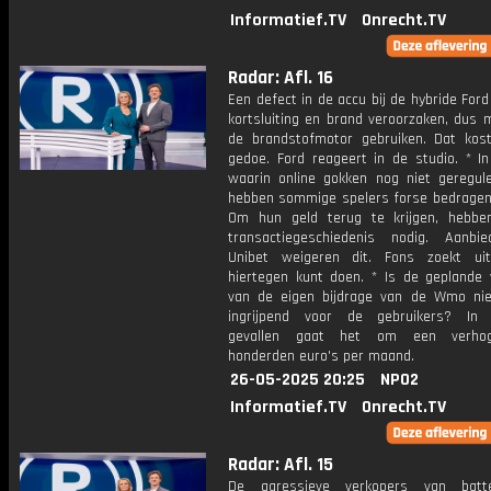
Informatief.TV
Onrecht.TV
Radar: Afl. 16
Een defect in de accu bij de hybride For
kortsluiting en brand veroorzaken, dus 
de brandstofmotor gebruiken. Dat kos
gedoe. Ford reageert in de studio. * In
waarin online gokken nog niet geregul
hebben sommige spelers forse bedragen 
Om hun geld terug te krijgen, hebb
transactiegeschiedenis nodig. Aanbi
Unibet weigeren dit. Fons zoekt ui
hiertegen kunt doen. * Is de geplande 
van de eigen bijdrage van de Wmo nie
ingrijpend voor de gebruikers? In
gevallen gaat het om een verho
honderden euro's per maand.
26-05-2025 20:25
NPO2
Informatief.TV
Onrecht.TV
Radar: Afl. 15
De agressieve verkopers van batter