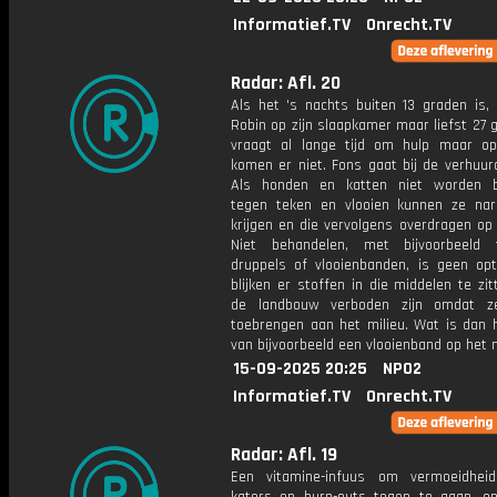
Informatief.TV
Onrecht.TV
Radar: Afl. 20
Als het 's nachts buiten 13 graden is, 
Robin op zijn slaapkamer maar liefst 27 g
vraagt al lange tijd om hulp maar op
komen er niet. Fons gaat bij de verhuur
Als honden en katten niet worden b
tegen teken en vlooien kunnen ze nar
krijgen en die vervolgens overdragen op
Niet behandelen, met bijvoorbeeld t
druppels of vlooienbanden, is geen opti
blijken er stoffen in die middelen te zit
de landbouw verboden zijn omdat z
toebrengen aan het milieu. Wat is dan h
van bijvoorbeeld een vlooienband op het 
15-09-2025 20:25
NPO2
Informatief.TV
Onrecht.TV
Radar: Afl. 19
Een vitamine-infuus om vermoeidheid,