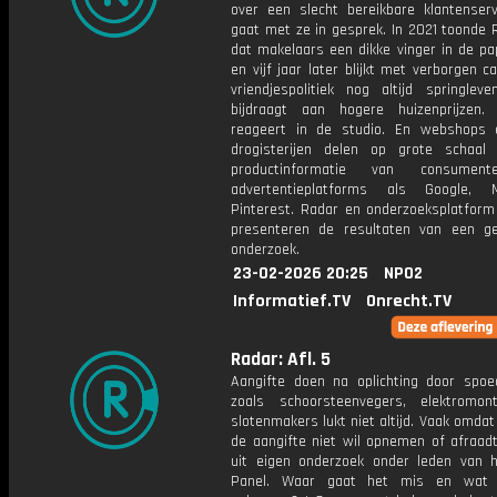
over een slecht bereikbare klantenserv
gaat met ze in gesprek. In 2021 toonde 
dat makelaars een dikke vinger in de pa
en vijf jaar later blijkt met verborgen 
vriendjespolitiek nog altijd springlev
bijdraagt aan hogere huizenprijzen
reageert in de studio. En webshops 
drogisterijen delen op grote schaal 
productinformatie van consumen
advertentieplatforms als Google,
Pinterest. Radar en onderzoeksplatform 
presenteren de resultaten van een ge
onderzoek.
23-02-2026 20:25
NPO2
Informatief.TV
Onrecht.TV
Radar: Afl. 5
Aangifte doen na oplichting door spoe
zoals schoorsteenvegers, elektromo
slotenmakers lukt niet altijd. Vaak omdat 
de aangifte niet wil opnemen of afraadt,
uit eigen onderzoek onder leden van 
Panel. Waar gaat het mis en wat