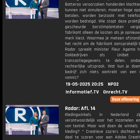
Batteroo veroorzaken honderden klachten
kunnen niet annuleren, moeten hoge op
betalen, worden bestookt met telefo
worden bedreigd. Wie stopt deze praktij
gescheurde borstimplantaten ver
fabrikant alleen de kosten als je opnieu
merk kiest. Waarmee je meteen afstand
het recht om de fabrikant aansprakelijk t
Radar spreekt minister Fleur Agema hi
Gokbedrijven als Unibet we
transactiegegevens te delen, ond
rechterlijke uitspraak. Wat kun je doe
bedrijf zich niets aantrekt van een re
vonnis?
19-05-2025 20:25
NPO2
Informatief.TV
Onrecht.TV
Radar: Afl. 14
Kledingwinkels in Nederland zi
verantwoordelijk voor het inzamelen en
van textiel. Maar wat doen de winkels
kleding? * Creatieve zzp'ers dachten 
deal te scoren voor een Adobe Creati