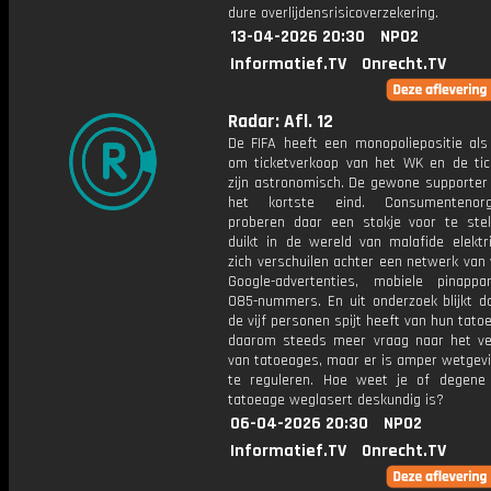
dure overlijdensrisicoverzekering.
13-04-2026 20:30
NPO2
Informatief.TV
Onrecht.TV
Radar: Afl. 12
De FIFA heeft een monopoliepositie als
om ticketverkoop van het WK en de tick
zijn astronomisch. De gewone supporter 
het kortste eind. Consumentenorga
proberen daar een stokje voor te ste
duikt in de wereld van malafide elektri
zich verschuilen achter een netwerk van
Google-advertenties, mobiele pinapp
085-nummers. En uit onderzoek blijkt d
de vijf personen spijt heeft van hun tatoe
daarom steeds meer vraag naar het ve
van tatoeages, maar er is amper wetgevi
te reguleren. Hoe weet je of degene
tatoeage weglasert deskundig is?
06-04-2026 20:30
NPO2
Informatief.TV
Onrecht.TV