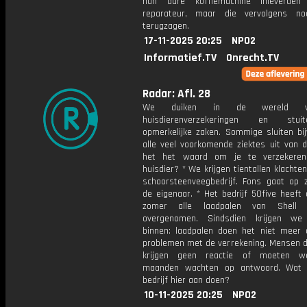
hun dure koffiemachine inleverden
reparateur, maar die vervolgens no
terugzagen.
17-11-2025 20:25
NPO2
Informatief.TV
Onrecht.TV
Radar: Afl. 28
We duiken in de wereld 
huisdierenverzekeringen en stu
opmerkelijke zaken. Sommige sluiten bij
alle veel voorkomende ziektes uit van d
het het waard om je te verzekeren
huisdier? * We krijgen tientallen klachte
schoorsteenveegbedrijf. Fons gaat op 
de eigenaar. * Het bedrijf 50five heeft
zomer alle laadpalen van Shell 
overgenomen. Sindsdien krijgen we 
binnen: laadpalen doen het niet meer o
problemen met de verrekening. Mensen di
krijgen geen reactie of moeten w
maanden wachten op antwoord. Wat 
bedrijf hier aan doen?
10-11-2025 20:25
NPO2