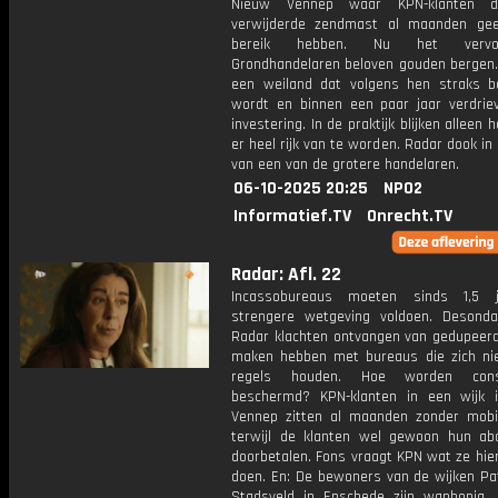
Nieuw Vennep waar KPN-klanten 
verwijderde zendmast al maanden ge
bereik hebben. Nu het vervo
Grondhandelaren beloven gouden bergen.
een weiland dat volgens hen straks 
wordt en binnen een paar jaar verdriev
investering. In de praktijk blijken alleen 
er heel rijk van te worden. Radar dook in
van een van de grotere handelaren.
06-10-2025 20:25
NPO2
Informatief.TV
Onrecht.TV
Radar: Afl. 22
Incassobureaus moeten sinds 1,5 
strengere wetgeving voldoen. Desondan
Radar klachten ontvangen van gedupeerd
maken hebben met bureaus die zich ni
regels houden. Hoe worden cons
beschermd? KPN-klanten in een wijk 
Vennep zitten al maanden zonder mobie
terwijl de klanten wel gewoon hun a
doorbetalen. Fons vraagt KPN wat ze hie
doen. En: De bewoners van de wijken P
Stadsveld in Enschede zijn wanhopig.