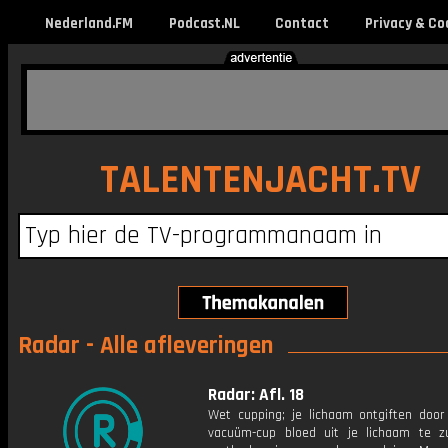
Nederland.FM
Podcast.NL
Contact
Privacy & Co
TALENTENJACHT.TV
Radar - Alle afleveringen
Radar: Afl. 18
Wet cupping; je lichaam ontgiften doo
vacuüm-cup bloed uit je lichaam te z