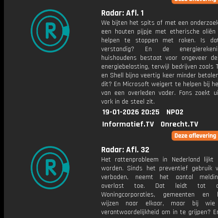
Radar: Afl. 1
We bijten het spits af met een onderzoek
een houten pijpje met etherische oliën
helpen te stoppen met roken. Is da
verstandig? En de energiereken
huishoudens bestaat voor ongeveer de 
energiebelasting, terwijl bedrijven zoals 
en Shell bijna veertig keer minder betale
dit? En Microsoft weigert te helpen bij h
van een overleden vader. Fons zoekt u
vork in de steel zit.
19-01-2026 20:25
NPO2
Informatief.TV
Onrecht.TV
Radar: Afl. 32
Het rattenprobleem in Nederland lijkt 
worden. Sinds het preventief gebruik v
verboden, neemt het aantal meldi
overlast toe. Dat leidt tot con
Woningcorporaties, gemeenten en 
wijzen naar elkaar, maar bij wie
verantwoordelijkheid om in te grijpen? 