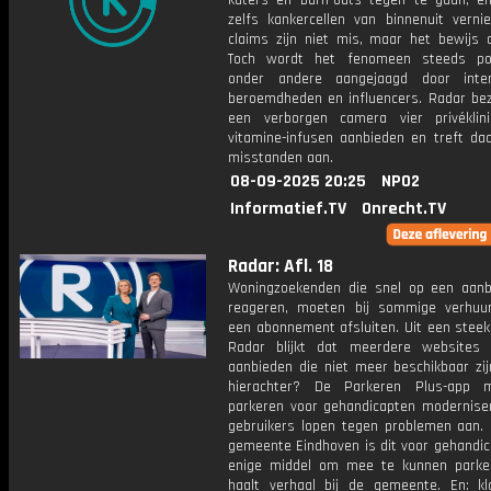
katers en burn-outs tegen te gaan, e
zelfs kankercellen van binnenuit vernie
claims zijn niet mis, maar het bewijs o
Toch wordt het fenomeen steeds pop
onder andere aangejaagd door inter
beroemdheden en influencers. Radar be
een verborgen camera vier privéklin
vitamine-infusen aanbieden en treft daa
misstanden aan.
08-09-2025 20:25
NPO2
Informatief.TV
Onrecht.TV
Radar: Afl. 18
Woningzoekenden die snel op een aanb
reageren, moeten bij sommige verhuu
een abonnement afsluiten. Uit een steek
Radar blijkt dat meerdere websites
aanbieden die niet meer beschikbaar zij
hierachter? De Parkeren Plus-app 
parkeren voor gehandicapten modernise
gebruikers lopen tegen problemen aan. I
gemeente Eindhoven is dit voor gehandic
enige middel om mee te kunnen parke
haalt verhaal bij de gemeente. En: k