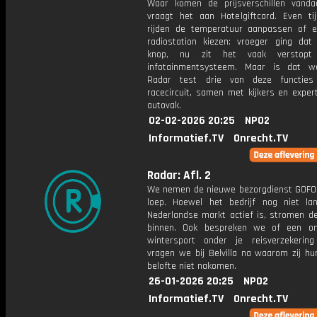
Waar komen de prijsverschillen vand
vraagt het aan Hotelgiftcard. Even ti
rijden de temperatuur aanpassen of 
radiostation kiezen: vroeger ging da
knop, nu zit het vaak verstopt
infotainmentsysteem. Maar is dat we
Radar test drie van deze functie
racecircuit, samen met kijkers en exper
autovak.
02-02-2026 20:25
NPO2
Informatief.TV
Onrecht.TV
Radar: Afl. 2
We nemen de nieuwe bezorgdienst GOFO
loep. Hoewel het bedrijf nog niet l
Nederlandse markt actief is, stromen de
binnen. Ook bespreken we of een on
wintersport onder je reisverzekerin
vragen we bij Belvilla na waarom zij hu
belofte niet nakomen.
26-01-2026 20:25
NPO2
Informatief.TV
Onrecht.TV