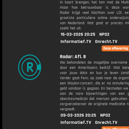
in kaart brengen, het kan met de Mult
maar hoe betrouwbaar is deze won
Radar krijgt veel klachten over LOI, e
grootste particuliere online onderwijsin
van Nederland. Wat gaat er precies m
zoekt het uit.
16-03-2026 20:25
NPO2
Informatief.TV
Onrecht.TV
Radar: Afl. 8
We behandelen de mogelijke overname 
door een Amerikaans bedrijf. Wat bet
voor jouw data en kun je leven zond
Verder gaat Fons op zoek naar de organi
een Waylon-concert, die er na annulerin
geld vandoor is gegaan. En besteden we
aan de nare bijwerkingen van een g
obesitasmedicijn dat mensen gebruiken
zorgverzekeraar de originele medicatie n
vergoedt.
09-03-2026 20:25
NPO2
Informatief.TV
Onrecht.TV