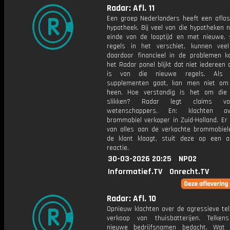
Radar: Afl. 11
Een groep Nederlanders heeft een afloss
hypotheek. Bij veel van die hypotheken 
einde van de looptijd en met nieuwe, 
regels in het verschiet, kunnen ve
daardoor financieel in de problemen k
het Radar panel blijkt dat niet iedereen
is van die nieuwe regels. Als
supplementen gaat, kan men niet om 
heen. Hoe verstandig is het om die 
slikken? Radar legt claims v
wetenschappers. En: klachten o
brommobiel verkoper in Zuid-Holland. Er
van alles aan de verkochte brommobiel
de klant klaagt, stuit deze op een a
reactie.
30-03-2026 20:25
NPO2
Informatief.TV
Onrecht.TV
Radar: Afl. 10
Opnieuw klachten over de agressieve tel
verkoop van thuisbatterijen. Telke
nieuwe bedrijfsnamen bedacht. Wat