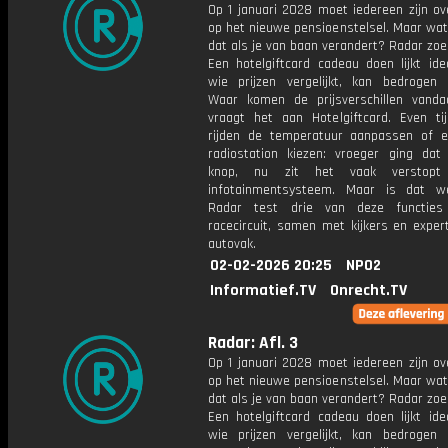
Op 1 januari 2028 moet iedereen zijn ov
op het nieuwe pensioenstelsel. Maar wat
dat als je van baan verandert? Radar zoek
Een hotelgiftcard cadeau doen lijkt ide
wie prijzen vergelijkt, kan bedrogen 
Waar komen de prijsverschillen vand
vraagt het aan Hotelgiftcard. Even ti
rijden de temperatuur aanpassen of 
radiostation kiezen: vroeger ging da
knop, nu zit het vaak verstopt
infotainmentsysteem. Maar is dat we
Radar test drie van deze functie
racecircuit, samen met kijkers en exper
autovak.
02-02-2026 20:25
NPO2
Informatief.TV
Onrecht.TV
Radar: Afl. 3
Op 1 januari 2028 moet iedereen zijn ov
op het nieuwe pensioenstelsel. Maar wat
dat als je van baan verandert? Radar zoek
Een hotelgiftcard cadeau doen lijkt ide
wie prijzen vergelijkt, kan bedrogen 