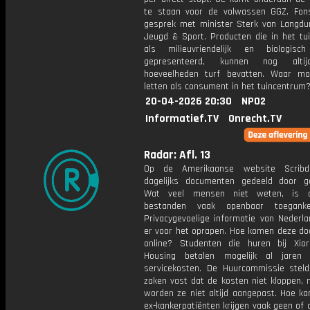
te staan voor de volwassen GGZ. Fon
gesprek met minister Sterk van Langdur
Jeugd & Sport. Producten die in het tu
als milieuvriendelijk en biologisc
gepresenteerd, kunnen nog alti
hoeveelheden turf bevatten. Waar m
letten als consument in het tuincentrum
20-04-2026 20:30
NPO2
Informatief.TV
Onrecht.TV
Radar: Afl. 13
Op de Amerikaanse website Scrib
dagelijks documenten gedeeld door ge
Wat veel mensen niet weten, is 
bestanden vaak openbaar toegankeli
Privacygevoelige informatie van Nederla
er voor het oprapen. Hoe komen deze d
online? Studenten die huren bij Xio
Housing betalen mogelijk al jaren
servicekosten. De Huurcommissie steld
zaken vast dat de kosten niet kloppen, 
worden ze niet altijd aangepast. Hoe ka
ex-kankerpatiënten krijgen vaak geen of 