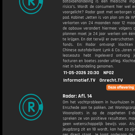
botoxbehandeling is een medische in
risico's. Wordt de consument hier wel ee
voorgelicht? Radar gaat met verborgen 
pad. Kabinet Jetten is van plan om de W
verkorten van 24 maanden naar 12 maa
de opbouw verandert hiermee: volgens 
plannen moet je 24 jaar werken om éé
te krijgen. En dat terwijl er overschotten 
fonds. En: Radar ontvangt klachten
Chinese autofabrikant Lynk & Co. Jaren n
leaseauto hebt ingeleverd ontvang 
facturen en boetes zonder uitleg. Klach
niet in behandeling genomen.
11-05-2026 20:30
NPO2
Informatief.TV
Onrecht.TV
Radar: Afl. 14
Om het vochtprobleem in huurhuizen in 
Enschede aan te pakken, zet Woningcorp
Woonplaats in op de zogeheten E-dr
spreken ze van positieve resultaten, ma
geen wetenschappelijk bewijs voor. Als
jeugdzorg zit en 18 wordt, kan het zo zij
per direct stopt. Je komt onderaan de w