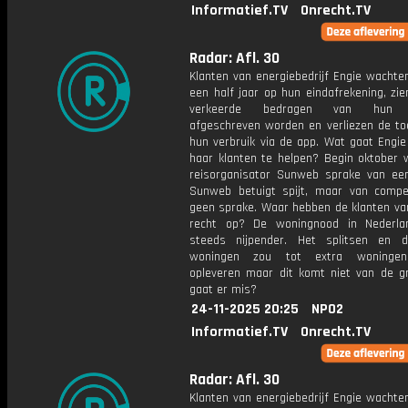
Informatief.TV
Onrecht.TV
Radar: Afl. 30
Klanten van energiebedrijf Engie wachte
een half jaar op hun eindafrekening, zi
verkeerde bedragen van hun r
afgeschreven worden en verliezen de to
hun verbruik via de app. Wat gaat Engi
haar klanten te helpen? Begin oktober w
reisorganisator Sunweb sprake van een
Sunweb betuigt spijt, maar van compe
geen sprake. Waar hebben de klanten v
recht op? De woningnood in Nederla
steeds nijpender. Het splitsen en 
woningen zou tot extra woninge
opleveren maar dit komt niet van de g
gaat er mis?
24-11-2025 20:25
NPO2
Informatief.TV
Onrecht.TV
Radar: Afl. 30
Klanten van energiebedrijf Engie wachte