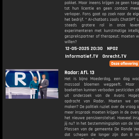
pakket. Maar ineens krijgen ze geen toe
tot hun licentie en geen contact me
verkoper. Fons gaat op zoek naar de eig
het bedrijf. * AI-chatbots zoals ChatGPT 
steeds grotere rol in onze leve
experimenteren met kunstmatige intellig
gesprekspartner of therapeut; moeten w
willen?
12-05-2025 20:30
NPO2
Informatief.TV
Onrecht.TV
Radar: Afl. 13
Het is bijna Moederdag, een dag wa
massaal bloemen weggeeft. Maar
boeketten kunnen verboden pesticiden zitt
uit onderzoek van de Avans Hoges
opdracht van Radar. Moeten we on
maken? De politiek ruziet over de vraag
meer inspraak moeten krijgen in de over
het nieuwe pensioenstelsel. Hoeveel ins
jij nu? In het bestemmingsplan van de V
Plassen van de gemeente De Ronde Ve
dat schepen die langer zijn dan 8 