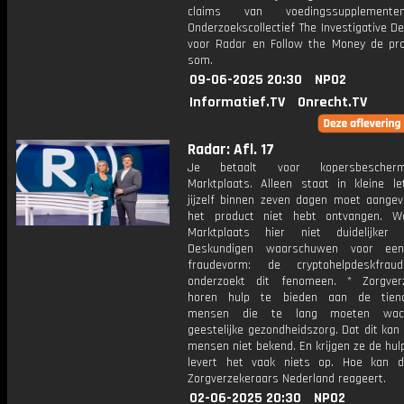
claims van voedingssupplement
Onderzoekscollectief The Investigative 
voor Radar en Follow the Money de pr
som.
09-06-2025 20:30
NPO2
Informatief.TV
Onrecht.TV
Radar: Afl. 17
Je betaalt voor kopersbescherm
Marktplaats. Alleen staat in kleine le
jijzelf binnen zeven dagen moet aangev
het product niet hebt ontvangen. W
Marktplaats hier niet duidelijker
Deskundigen waarschuwen voor ee
fraudevorm: de cryptohelpdeskfrau
onderzoekt dit fenomeen. * Zorgver
horen hulp te bieden aan de tiend
mensen die te lang moeten wac
geestelijke gezondheidszorg. Dat dit kan i
mensen niet bekend. En krijgen ze de hul
levert het vaak niets op. Hoe kan d
Zorgverzekeraars Nederland reageert.
02-06-2025 20:30
NPO2