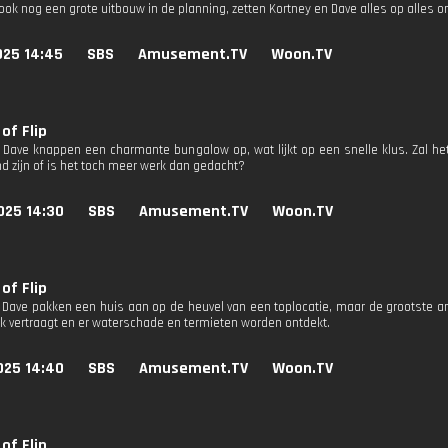
ok nog een grote uitbouw in de planning, zetten Kortney en Dave alles op alles om 
025 14:45
SBS
Amusement.TV
Woon.TV
of Flip
 Dave knappen een charmante bungalow op, wat lijkt op een snelle klus. Zal het 
d zijn of is het toch meer werk dan gedacht?
025 14:30
SBS
Amusement.TV
Woon.TV
of Flip
 Dave pakken een huis aan op de heuvel van een toplocatie, maar de grootste an
k vertraagt ​​en er waterschade en termieten worden ontdekt.
025 14:40
SBS
Amusement.TV
Woon.TV
of Flip