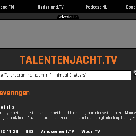
land.FM
Nederland.TV
Podcast.NL
Cont
TALENTENJACHT.TV
leveringen
of Flip
rtney moeten het stadsverkeer het hoofd bieden bij hun nieuwste project. Maar 
d gepland, heeft Dave een troef achter de hand om haar een glimlach op haar gezi
025 14:38
SBS
Amusement.TV
Woon.TV