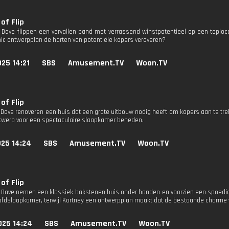
of Flip
 Dave flippen een vervallen pand met verrassend winstpotentieel op een toplo
chic ontwerpplan de harten van potentiële kopers veroveren?
25 14:21
SBS
Amusement.TV
Woon.TV
of Flip
 Dave renoveren een huis dat een grote uitbouw nodig heeft om kopers aan te tre
ntwerp voor een spectaculaire slaapkamer beneden.
025 14:24
SBS
Amusement.TV
Woon.TV
of Flip
 Dave nemen een klassiek bakstenen huis onder handen en voorzien een spoedig
ofdslaapkamer, terwijl Kortney een ontwerpplan maakt dat de bestaande charme 
025 14:24
SBS
Amusement.TV
Woon.TV