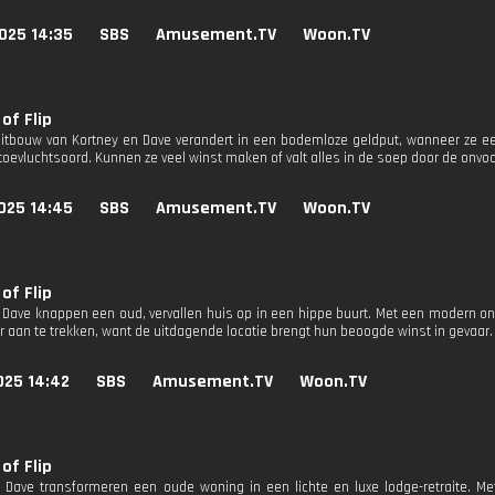
025 14:35
SBS
Amusement.TV
Woon.TV
of Flip
uitbouw van Kortney en Dave verandert in een bodemloze geldput, wanneer ze een
 toevluchtsoord. Kunnen ze veel winst maken of valt alles in de soep door de onv
025 14:45
SBS
Amusement.TV
Woon.TV
of Flip
 Dave knappen een oud, vervallen huis op in een hippe buurt. Met een modern on
er aan te trekken, want de uitdagende locatie brengt hun beoogde winst in gevaar.
025 14:42
SBS
Amusement.TV
Woon.TV
of Flip
 Dave transformeren een oude woning in een lichte en luxe lodge-retraite. M