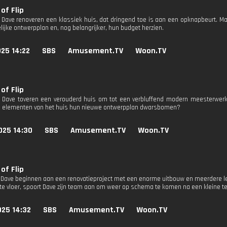
of Flip
 Dave renoveren een klassiek huis, dat dringend toe is aan een opknapbeurt. 
lijke ontwerpplan en, nog belangrijker, hun budget herzien.
25 14:22
SBS
Amusement.TV
Woon.TV
of Flip
 Dave toveren een verouderd huis om tot een verbluffend modern meesterwerk
e elementen van het huis hun nieuwe ontwerpplan dwarsbomen?
025 14:30
SBS
Amusement.TV
Woon.TV
of Flip
 Dave beginnen aan een renovatieproject met een enorme uitbouw en meerdere leef
hte vloer, spoort Dave zijn team aan om weer op schema te komen na een kleine t
025 14:32
SBS
Amusement.TV
Woon.TV