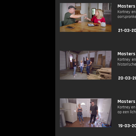
Masters 
Kortney en
oorspronke
21-03-20
Masters 
Kortney en
historisch
20-03-2
Masters 
Kortney en
op een lic
19-03-2