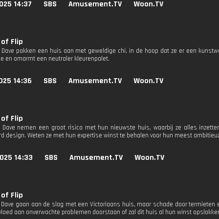
025 14:37
SBS
Amusement.TV
Woon.TV
of Flip
 Dave pakken een huis aan met geweldige chi, in de hoop dat ze er een kunstw
e en omarmt een neutraler kleurenpalet.
025 14:36
SBS
Amusement.TV
Woon.TV
of Flip
 Dave nemen een groot risico met hun nieuwste huis, waarbij ze alles inzett
rd design. Weten ze met hun expertise winst te behalen voor hun meest ambitieuze
025 14:33
SBS
Amusement.TV
Woon.TV
of Flip
 Dave gaan aan de slag met een Victoriaans huis, maar schade door termieten 
vloed aan onverwachte problemen doorstaan ​​of zal dit huis al hun winst opslokke