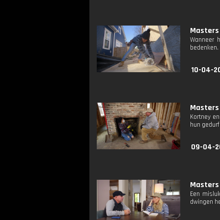
Masters 
Wanneer h
bedenken. K
10-04-2
Masters 
Kortney en
hun gedurf
09-04-2
Masters 
Een misluk
dwingen he