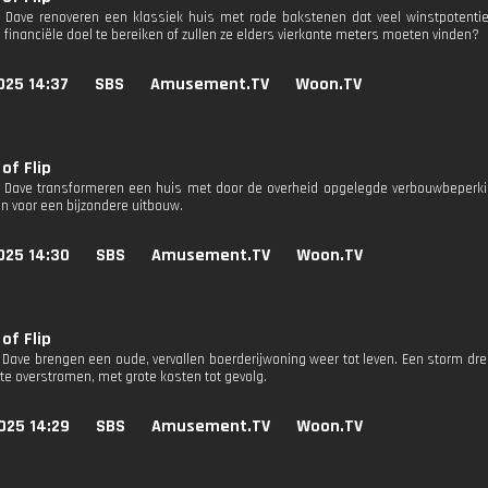
 Dave renoveren een klassiek huis met rode bakstenen dat veel winstpotentie
 financiële doel te bereiken of zullen ze elders vierkante meters moeten vinden?
025 14:37
SBS
Amusement.TV
Woon.TV
of Flip
 Dave transformeren een huis met door de overheid opgelegde verbouwbeperking
n voor een bijzondere uitbouw.
025 14:30
SBS
Amusement.TV
Woon.TV
of Flip
 Dave brengen een oude, vervallen boerderijwoning weer tot leven. Een storm dre
 te overstromen, met grote kosten tot gevolg.
025 14:29
SBS
Amusement.TV
Woon.TV