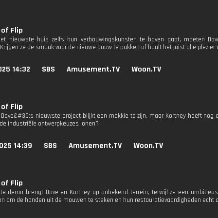
of Flip
et nieuwste huis zelfs hun verbouwingskunsten te boven gaat, moeten Da
rijgen ze de smaak voor de nieuwe bouw te pakken of haalt het juist alle plezier 
025 14:32
SBS
Amusement.TV
Woon.TV
of Flip
 Dave&#39;s nieuwste project blijkt een makkie te zijn, maar Kortney heeft nog e
de industriële ontwerpkeuzes lonen?
025 14:39
SBS
Amusement.TV
Woon.TV
of Flip
te demo brengt Dave en Kortney op onbekend terrein, terwijl ze een ambitieu
n om de handen uit de mouwen te steken en hun restauratievaardigheden echt op