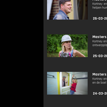
Kortney en
helpen hun
26-03-2
Masters 
Kortney en
ontwerppla
25-03-2
Masters 
Kortney en
en de boel
24-03-2