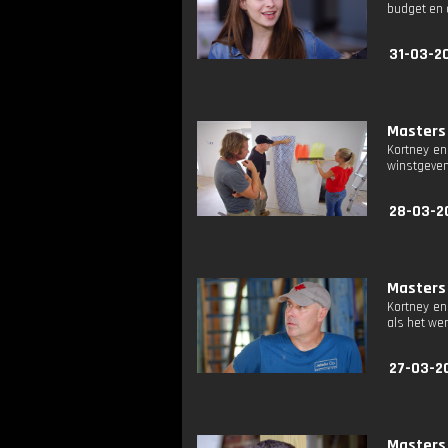
budget en o
31-03-2
Masters 
Kortney en
winstgeven
28-03-2
Masters 
Kortney en
als het wer
27-03-2
Masters 