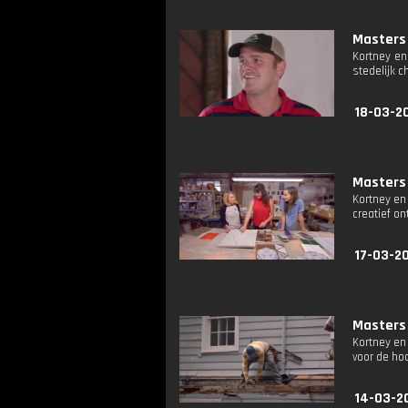
Masters 
Kortney en
stedelijk 
18-03-20
Masters 
Kortney en
creatief o
17-03-2
Masters 
Kortney en
voor de ho
14-03-2