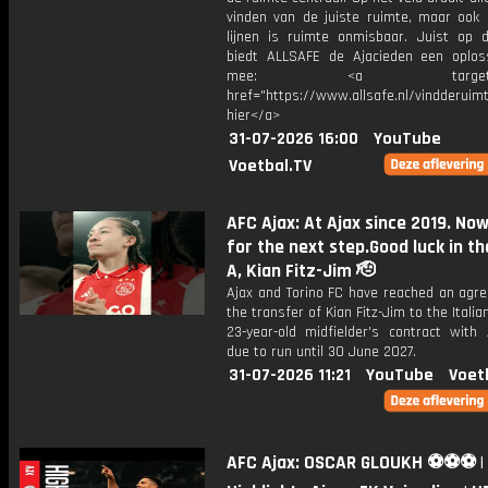
vinden van de juiste ruimte, maar ook 
lijnen is ruimte onmisbaar. Juist op d
biedt ALLSAFE de Ajacieden een oplos
mee: <a target="_b
href="https://www.allsafe.nl/vindderuimt
hier</a>
31-07-2026 16:00
YouTube
Voetbal.TV
AFC Ajax: At Ajax since 2019. No
for the next step.Good luck in th
A, Kian Fitz-Jim 🫡
Ajax and Torino FC have reached an agr
the transfer of Kian Fitz-Jim to the Italia
23-year-old midfielder's contract with
due to run until 30 June 2027.
31-07-2026 11:21
YouTube
Voet
AFC Ajax: OSCAR GLOUKH ⚽️⚽️⚽️ |