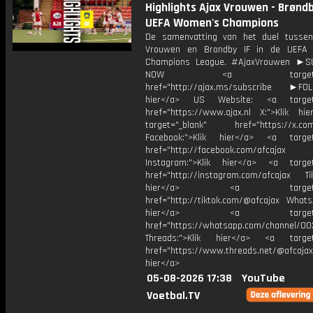
Highlights Ajax Vrouwen - Brøndby
UEFA Women's Champions
De samenvatting van het duel tusse
Vrouwen en Brøndby IF in de UEFA
Champions League. #AjaxVrouwen ►S
NOW <a target="_b
href="http://ajax.ms/subscribe ►FOL
hier</a> US Website: <a target=
href="https://www.ajax.nl X:">Klik hi
target="_blank" href="https://x.co
Facebook:">Klik hier</a> <a target
href="http://facebook.com/afcajax
Instagram:">Klik hier</a> <a target
href="http://instagram.com/afcajax TikT
hier</a> <a target="_
href="http://tiktok.com/@afcajax WhatsA
hier</a> <a target="_
href="https://whatsapp.com/channel/
Threads:">Klik hier</a> <a target=
href="https://www.threads.net/@afcajax
hier</a>
05-08-2026 17:38
YouTube
Voetbal.TV