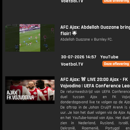
Voetbal.TV
AFC Ajax: Abdellah Ouazane brin
flair! 🌟
Abdellah Ouazane v Burnley FC.
30-07-2026 14:57
YouTube
Voetbal.TV
AFC Ajax: 🚨 LIVE 20:00 Ajax - FK
Vojvodina | UEFA Conference Le
De returnwedstrijd van UEFA Conferenc
duel tussen Ajax en FK Vojvo
donderdagavond live te volgen op de Aja
De aftrap in de Johan Cruijff ArenA is
uur. Je kan het duel volgen via de Ajax Ap
en het YouTube-kanaal van Ajax. Het duel 
zien in Nederland, Rusland, Israël, 
Oekranië, Roemenië, Portugal e