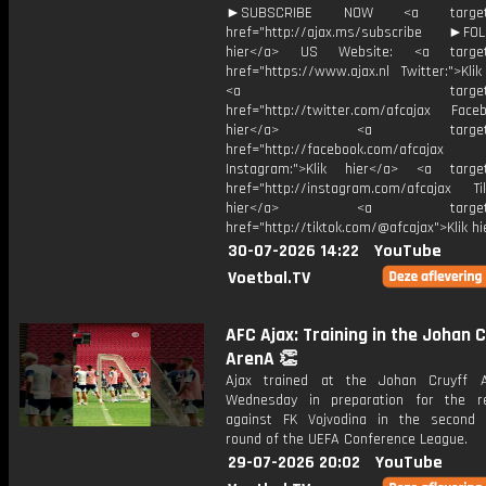
►SUBSCRIBE NOW <a target="
href="http://ajax.ms/subscribe ►FOL
hier</a> US Website: <a target=
href="https://www.ajax.nl Twitter:">Kli
<a target="_bl
href="http://twitter.com/afcajax Facebo
hier</a> <a target="_
href="http://facebook.com/afcajax
Instagram:">Klik hier</a> <a target
href="http://instagram.com/afcajax TikT
hier</a> <a target="_
href="http://tiktok.com/@afcajax">Klik h
30-07-2026 14:22
YouTube
Voetbal.TV
AFC Ajax: Training in the Johan C
ArenA 👏
Ajax trained at the Johan Cruyff 
Wednesday in preparation for the r
against FK Vojvodina in the second q
round of the UEFA Conference League.
29-07-2026 20:02
YouTube