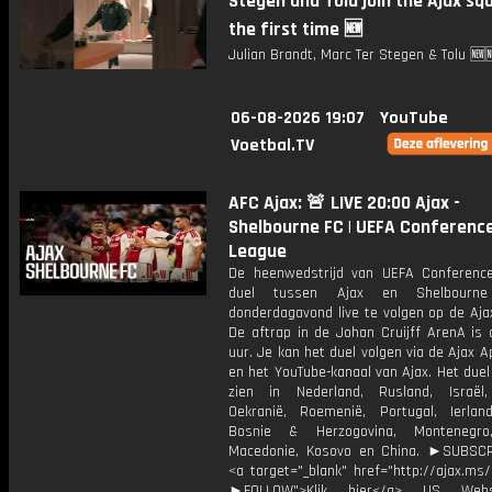
Stegen and Tolu join the Ajax sq
the first time 🆕
Julian Brandt, Marc Ter Stegen & Tolu 🆕
06-08-2026 19:07
YouTube
Voetbal.TV
AFC Ajax: 🚨 LIVE 20:00 Ajax -
Shelbourne FC | UEFA Conferenc
League
De heenwedstrijd van UEFA Conferenc
duel tussen Ajax en Shelbourn
donderdagavond live te volgen op de Aja
De aftrap in de Johan Cruijff ArenA is
uur. Je kan het duel volgen via de Ajax Ap
en het YouTube-kanaal van Ajax. Het duel 
zien in Nederland, Rusland, Israël, 
Oekranië, Roemenië, Portugal, Ierland
Bosnie & Herzogovina, Montenegro
Macedonie, Kosovo en China. ►SUBSC
<a target="_blank" href="http://ajax.ms
►FOLLOW">Klik hier</a> US Webs