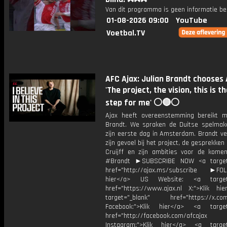
Van dit programma is geen informatie be
01-08-2026 09:00
YouTube
Voetbal.TV
AFC Ajax: Julian Brandt chooses A
'The project, the vision, this is t
step for me' ⚪🔴⚪
Ajax heeft overeenstemming bereikt m
Brandt. We spraken de Duitse spelmake
zijn eerste dag in Amsterdam. Brandt ve
zijn gevoel bij het project, de gesprekken
Cruijff en zijn ambities voor de komen
#Brandt ►SUBSCRIBE NOW <a target=
href="http://ajax.ms/subscribe ►FOL
hier</a> US Website: <a target=
href="https://www.ajax.nl X:">Klik hi
target="_blank" href="https://x.co
Facebook:">Klik hier</a> <a target
href="http://facebook.com/afcajax
Instagram:">Klik hier</a> <a target