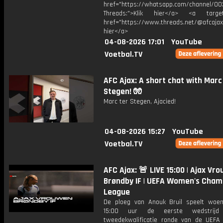
href="https://whatsapp.com/channel/
Threads:">Klik hier</a> <a target=
href="https://www.threads.net/@afcajax
hier</a>
04-08-2026 17:01
YouTube
Voetbal.TV
AFC Ajax: A short chat with Marc
Stegen! 🧤
Marc ter Stegen, Ajacied!
04-08-2026 15:27
YouTube
Voetbal.TV
AFC Ajax: 🚨 LIVE 15:00 | Ajax Vr
Brøndby IF | UEFA Women's Cham
League
De ploeg van Anouk Bruil speelt wo
15:00 uur de eerste wedstrij
tweedekwalificatie ronde van de UEF