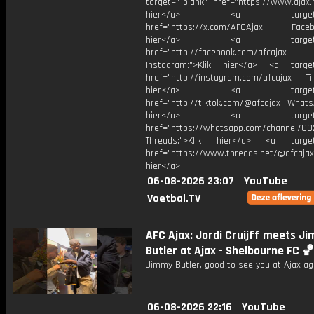
target="_blank" href="https://www.ajax.n
hier</a> <a target="_
href="https://x.com/AFCAjax Facebo
hier</a> <a target="_
href="http://facebook.com/afcajax
Instagram:">Klik hier</a> <a target
href="http://instagram.com/afcajax TikT
hier</a> <a target="_
href="http://tiktok.com/@afcajax WhatsA
hier</a> <a target="_
href="https://whatsapp.com/channel/
Threads:">Klik hier</a> <a target=
href="https://www.threads.net/@afcajax
hier</a>
06-08-2026 23:07
YouTube
Voetbal.TV
AFC Ajax: Jordi Cruijff meets J
Butler at Ajax - Shelbourne FC 🏀
Jimmy Butler, good to see you at Ajax ag
06-08-2026 22:16
YouTube