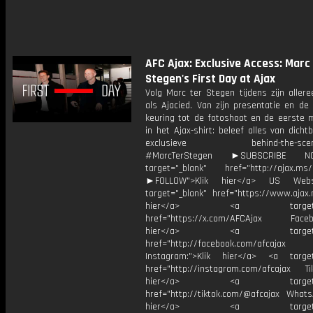
AFC Ajax: Exclusive Access: Marc
Stegen's First Day at Ajax
Volg Marc ter Stegen tijdens zijn aller
als Ajacied. Van zijn presentatie en de
keuring tot de fotoshoot en de eerste
in het Ajax-shirt: beleef alles van dichtb
exclusieve behind-the-scenes
#MarcTerStegen ►SUBSCRIBE 
target="_blank" href="http://ajax.ms/
►FOLLOW">Klik hier</a> US Webs
target="_blank" href="https://www.ajax.n
hier</a> <a target="_
href="https://x.com/AFCAjax Facebo
hier</a> <a target="_
href="http://facebook.com/afcajax
Instagram:">Klik hier</a> <a target
href="http://instagram.com/afcajax TikT
hier</a> <a target="_
href="http://tiktok.com/@afcajax WhatsA
hier</a> <a target="_