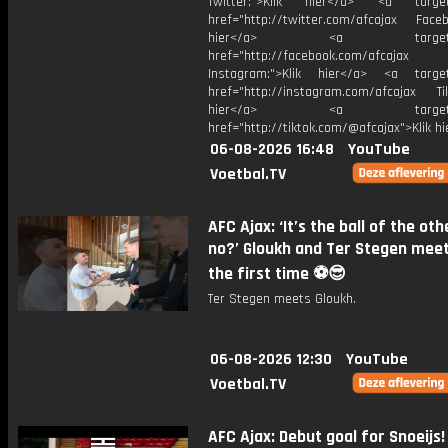
Twitter:">Klik hier</a> <a target=
href="http://twitter.com/afcajax Facebo
hier</a> <a target="_
href="http://facebook.com/afcajax
Instagram:">Klik hier</a> <a target
href="http://instagram.com/afcajax TikT
hier</a> <a target="_
href="http://tiktok.com/@afcajax">Klik h
06-08-2026 16:48
YouTube
Voetbal.TV
AFC Ajax: ‘It’s the ball of the oth
no?’ Gloukh and Ter Stegen meet
the first time ⚽️😎
Ter Stegen meets Gloukh.
06-08-2026 12:30
YouTube
Voetbal.TV
AFC Ajax: Debut goal for Snoeijs! 