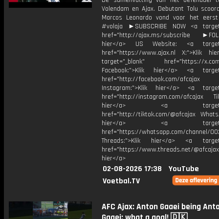
De samenvatting van het oefenduel 
Volendam en Ajax. Debutant Tolu scoor
Marcos Leonardo vond voor het eerst
#volaja ►SUBSCRIBE NOW <a target=
href="http://ajax.ms/subscribe ►FOL
hier</a> US Website: <a target=
href="https://www.ajax.nl X:">Klik hi
target="_blank" href="https://x.co
Facebook:">Klik hier</a> <a target
href="http://facebook.com/afcajax
Instagram:">Klik hier</a> <a target
href="http://instagram.com/afcajax TikT
hier</a> <a target="_
href="http://tiktok.com/@afcajax WhatsA
hier</a> <a target="_
href="https://whatsapp.com/channel/
Threads:">Klik hier</a> <a target=
href="https://www.threads.net/@afcajax
hier</a>
02-08-2026 17:38
YouTube
Voetbal.TV
AFC Ajax: Anton Gaaei being Ant
Gaaei: what a goal! 🇩🇰