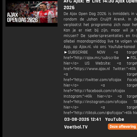
AFC Ajax: 🚨 LIVE 14:30 Ajax Ope
2026
De Ajax Open Dag 2026 is inmiddels in v
rondom de Johan Cruijff ArenA. In 
verplaatst het programma zich naar het
Kan je er niet bij zijn, maar wil je 
missen? De spelerspresentaties en trai
allebei maandagmiddag live te volgen vi
App, op Ajax.nl, via ons YouTube-kanaal 
►SUBSCRIBE NOW <a target="
href="http://ajax.ms/subscribe ►FOL
hier</a> US Website: <a target=
href="https://www.ajax.nl Twitter:">Kli
<a target="_bl
href="http://twitter.com/afcajax Facebo
hier</a> <a target="_
href="http://facebook.com/afcajax
Instagram:">Klik hier</a> <a target
href="http://instagram.com/afcajax TikT
hier</a> <a target="_
href="http://tiktok.com/@afcajax">Klik h
03-08-2026 12:41
YouTube
Voetbal.TV