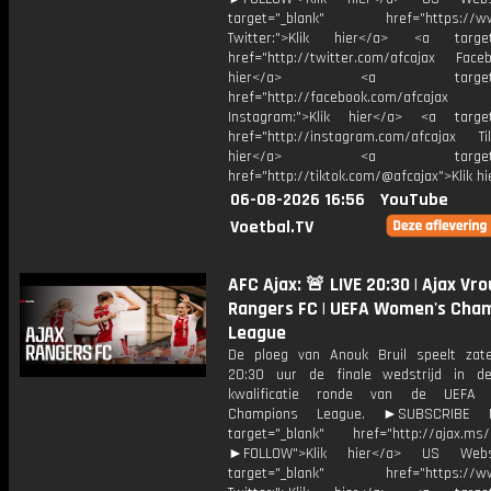
target="_blank" href="https://www
Twitter:">Klik hier</a> <a target=
href="http://twitter.com/afcajax Facebo
hier</a> <a target="_
href="http://facebook.com/afcajax
Instagram:">Klik hier</a> <a target
href="http://instagram.com/afcajax TikT
hier</a> <a target="_
href="http://tiktok.com/@afcajax">Klik h
06-08-2026 16:56
YouTube
Voetbal.TV
AFC Ajax: 🚨 LIVE 20:30 | Ajax Vr
Rangers FC | UEFA Women's Cha
League
De ploeg van Anouk Bruil speelt za
20:30 uur de finale wedstrijd in d
kwalificatie ronde van de UEFA
Champions League. ►SUBSCRIBE
target="_blank" href="http://ajax.ms/
►FOLLOW">Klik hier</a> US Webs
target="_blank" href="https://www