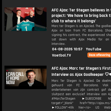
AFC Ajax: Ter Stegen believes in
project: ‘We have to bring back 
club to where it belongs’
Marc ter Stegen is an Ajacied. The goalke
Ajax on loan from FC Barcelona. Shor
signing his contract, the experienced sh
sat down with Ajax Media for an e
interview.
04-08-2026 10:57
YouTube
Voetbal.TV
AFC Ajax: Marc ter Stegen's First
Interview as Ajax Goalkeeper 🤍
Marc Ter Stegen is Ajacied. De doel
gehuurd van FC Barcelona. Vlak
ondertekenen van zijn contract gaf d
sluitpost een exclusief interview aan A
#MarcTerStegen ►SUBSCRIBE 
target="_blank" href="http://ajax.ms/
►FOLLOW">Klik hier</a> US Webs