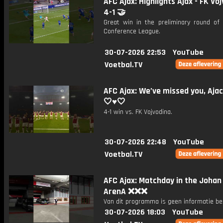
AFC Ajax: Highlights Ajax - FK Voj
4-1 🤝
Great win in the preliminary round of
Conference League.
30-07-2026 22:53
YouTube
Voetbal.TV
AFC Ajax: We’ve missed you, Ajac
🤍♥️🤍
4-1 win vs. FK Vojvodina.
30-07-2026 22:48
YouTube
Voetbal.TV
AFC Ajax: Matchday in the Johan 
ArenA ❌❌❌
Van dit programma is geen informatie be
30-07-2026 18:03
YouTube