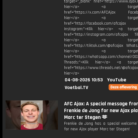
target="_blank" href="https://www.ajax.n
hier</a> <a target="_
href="https://x.com/AFCAjax Facebo
hier</a> <a target="_
href="http://facebook.com/afcajax
Instagram:">Klik hier</a> <a target
href="http://instagram.com/afcajax TikT
hier</a> <a target="_
href="http://tiktok.com/@afcajax WhatsA
hier</a> <a target="_
href="https://whatsapp.com/channel/
Threads:">Klik hier</a> <a target=
href="https://www.threads.net/@afcajax
hier</a>
04-08-2026 10:53
YouTube
Voetbal.TV
AFC Ajax: A special message fr
Frenkie de Jong for new Ajax pl
Marc ter Stegen 🫶
Frenkie de Jong has a special welcom
for new Ajax player Marc ter Stegen!