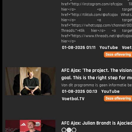
href="http://instagram.com/afcajax TikT
hier</a> <a target="_
href="http://tiktok.com/@afcajax WhatsA
hier</a> <a target="_
href="https://whatsapp.com/channel/
Threads:">Klik hier</a> <a target=
href="https://www.threads.net/@afcajax
hier</a>
01-08-2026 01:11
YouTube
Voet
AFC Ajax: 'The project. The vision
goal. This is the right step for me
Van dit programma is geen informatie be
01-08-2026 00:13
YouTube
Voetbal.TV
AFC Ajax: Julian Brandt is Ajacie
⚪️🔴⚪️