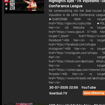
Highlights Ajax - FK Vojvodina | U
Conference League
De samenvatting van het duel tussen A
Vojvodina in de UEFA Conference League
►SUBSCRIBE NOW <a target="
href="http://ajax.ms/subscribe ►FOL
hier</a> US Website: <a target=
href="https://www.ajax.nl X:">Klik hi
target="_blank" href="https://x.co
Facebook:">Klik hier</a> <a target
href="http://facebook.com/afcajax
Instagram:">Klik hier</a> <a target
href="http://instagram.com/afcajax TikT
hier</a> <a target="_
href="http://tiktok.com/@afcajax WhatsA
hier</a> <a target="_
href="https://whatsapp.com/channel/
Threads:">Klik hier</a> <a target=
href="https://www.threads.net/@afcajax
hier</a>
30-07-2026 22:56
YouTube
Voetbal.TV