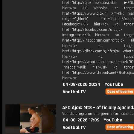
href="http://ajax.ms/subscribe ►FOL
hier</a> US Website: <a target=
href="https://www.ajax.nl X:">Klik hi
target="_blank" href="https://x.co
Facebook:">Klik hier</a> <a target
href="http://facebook.com/afcajax
Instagram:">Klik hier</a> <a target
href="http://instagram.com/afcajax TikT
hier</a> <a target="_
href="http://tiktok.com/@afcajax WhatsA
hier</a> <a target="_
href="https://whatsapp.com/channel/
Threads:">Klik hier</a> <a target=
href="https://www.threads.net/@afcajax
hier</a>
04-08-2026 20:24
YouTube
Voetbal.TV
AFC Ajax: MtS – officially Ajacied
Van dit programma is geen informatie be
04-08-2026 17:09
YouTube
Voetbal.TV