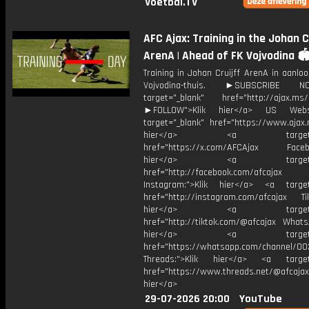
Voetbal.TV
AFC Ajax: Training in the Johan C
ArenA | Ahead of FK Vojvodina 🏟
Training in Johan Cruijff ArenA in aanlo
Vojvodina-thuis. ►SUBSCRIBE
target="_blank" href="http://ajax.ms/
►FOLLOW">Klik hier</a> US Webs
target="_blank" href="https://www.ajax.n
hier</a> <a target="_
href="https://x.com/AFCAjax Facebo
hier</a> <a target="_
href="http://facebook.com/afcajax
Instagram:">Klik hier</a> <a target
href="http://instagram.com/afcajax TikT
hier</a> <a target="_
href="http://tiktok.com/@afcajax WhatsA
hier</a> <a target="_
href="https://whatsapp.com/channel/
Threads:">Klik hier</a> <a target=
href="https://www.threads.net/@afcajax
hier</a>
29-07-2026 20:00
YouTube