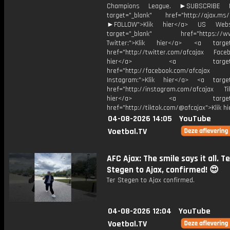
Champions League. ►SUBSCRIBE
target="_blank" href="http://ajax.ms/
►FOLLOW">Klik hier</a> US Webs
target="_blank" href="https://www
Twitter:">Klik hier</a> <a target=
href="http://twitter.com/afcajax Facebo
hier</a> <a target="_
href="http://facebook.com/afcajax
Instagram:">Klik hier</a> <a target
href="http://instagram.com/afcajax TikT
hier</a> <a target="_
href="http://tiktok.com/@afcajax">Klik h
04-08-2026 14:05
YouTube
Voetbal.TV
AFC Ajax: The smile says it all. T
Stegen to Ajax, confirmed! 😍
Ter Stegen to Ajax confirmed.
04-08-2026 12:04
YouTube
Voetbal.TV