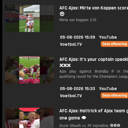
AFC Ajax: Mirte van Koppen score
😎
Mirte van Koppen: 2-0!
05-08-2026 15:39
YouTube
Voetbal.TV
AFC Ajax: It’s your captain speak
❌❌❌
Ajax play against Brøndby IF in th
qualifying round for the Champions Leagu
05-08-2026 15:33
YouTube
Voetbal.TV
AFC Ajax: Hattrick of Ajax team g
one game 👁️
Oscar Gloukh vs. FK Vojvodina: ⚽️⚽️⚽️