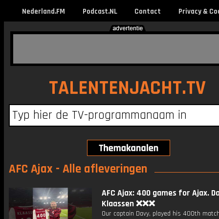
Nederland.FM
Podcast.NL
Contact
Privacy & Co
TALENTENJACHT.TV
AFC Ajax - Alle afleveringen
AFC Ajax: 400 games for Ajax. D
Klaassen ❌❌❌
Our captain Davy, played his 400th match