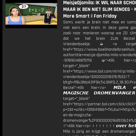
MeisjeDjamila: IK WIL NAAR SCHO
MAAR IK BEN NIET SLIM GENOEG -
More Smart || Fan Friday
Soms werkt je brein niet mee en soms.
niet eens een brein. In deze game g
zoek naar manieren waarop we ZO sli
dat we het brein ZIJN Bestel 
Vriendenboekje: ➭ <a target="
href="https://www.boekhandelbroekhuis.
authortitle=meisje-djamila/mila-vriendenb
-9789048875719 ➭">Klik hier
target="_blank"
href="https://www.bol.com/nl/nl/p/mila-
vriendenboekje/9300000183767652/?
bltgh=lfBv3NIzA31F9IcTxL9NFQ.2_18.30.Pro
Bestel">Klik hier</a> 𝙈𝙄𝙇𝘼 
𝙈𝘼𝙂𝙄𝙎𝘾𝙃𝙀 𝘿𝙍𝙊𝙈𝙀𝙉𝙑𝘼𝙉𝙂
target="_blank"
href="https://partner.bol.com/click/click?
p=2&t=url&s=1358498&f=TXL&url=http
en-de-magische-
dromenvanger%2F9300000168513624%2
↑">Klik hier</a> ↑ ↑ ↑ ↑ ↑ ↑ ↑ 𝙤𝙫𝙚𝙧 𝙝𝙚𝙩
Mila is jarig en krijgt een dromenvange