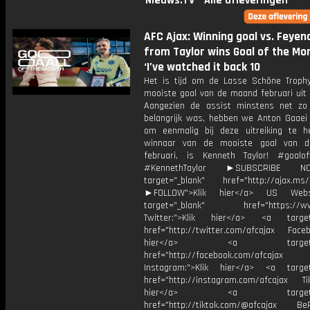
Nieuws.TV
Alle afleveringen
AFC Ajax: Winning goal vs. Feyen
from Taylor wins Goal of the Mon
‘I’ve watched it back 10
Het is tijd om de Lasse Schöne Troph
mooiste goal van de maand februari uit 
Aangezien de assist minstens net z
belangrijk was, hebben we Anton Gaaei
om eenmalig bij deze uitreiking te h
winnaar van de mooiste goal van 
februari, is Kenneth Taylor! #goalo
#KennethTaylor ►SUBSCRIBE 
target="_blank" href="http://ajax.ms/
►FOLLOW">Klik hier</a> US Webs
target="_blank" href="https://www
Twitter:">Klik hier</a> <a target=
href="http://twitter.com/afcajax Facebo
hier</a> <a target="_
href="http://facebook.com/afcajax
Instagram:">Klik hier</a> <a target
href="http://instagram.com/afcajax TikT
hier</a> <a target="_
href="http://tiktok.com/@afcajax BeRe