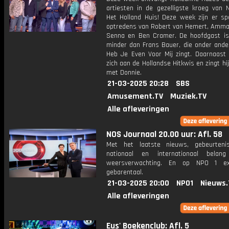
artiesten in de gezelligste kroeg van N
Het Holland Huis! Deze week zijn er sp
optredens van Robert van Hemert, Ammar
Senna en Ben Cramer. De hoofdgast i
minder dan Frans Bauer, die onder ander
Heb Je Even Voor Mij zingt. Daarnaast 
zich aan de Hollandse Hitkwis en zingt hi
met Donnie.
21-03-2025 20:28
SBS
Amusement.TV
Muziek.TV
Alle afleveringen
NOS Journaal 20.00 uur: Afl. 58
Met het laatste nieuws, gebeurteni
nationaal en internationaal bela
weersverwachting. En op NPO 1 e
gebarentaal.
21-03-2025 20:00
NPO1
Nieuws.
Alle afleveringen
Eus' Boekenclub: Afl. 5