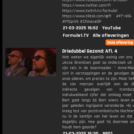
https://www.facebook.com/Formula1/
https://www.twitter.com/F1
https://www.twitch.tv/formula1
https://www.tiktok.com/@f1 #F1">Klik
#F1Sprint #ChineseGP
21-03-2025 16:52
YouTube
Formule1.TV
Alle afleveringen
Driedubbel Gezond: Afl. 4
Wat weten we eigenlijk weinig van ons e
Jesse Brandsen gaat op onderzoek uit 
zijn reis in de baarmoeder. * Anne-Mar
zich in verstoppingen en de gevolgen da
onze aderen, om precies te zijn. Maar lie
de vier mensen overlijdt aan de di
indirecte gevolgen van trombo
indrukwekkend cijfer dat omlaag moet 
Bert gaat langs bij Bart wiens leven e
jaar geleden ingrijpend veranderde. Hij 
kreeg last van posttrombotische klachte
nu in de kantlijn van het leven en dat
dagelijks pijn. Hoe gaat hij daarmee 
houdt hem gaande?
21-03-2025 16:30
NPO1