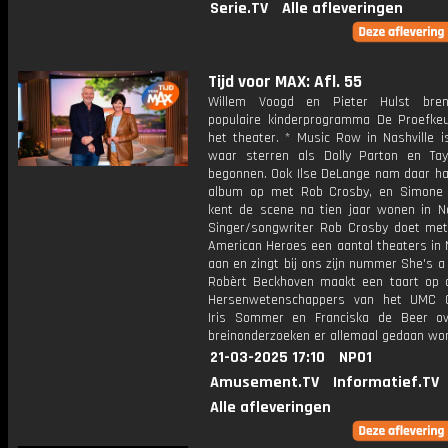
Serie.TV
Alle afleveringen
Tijd voor MAX: Afl. 55
Willem Voogd en Pieter Hulst bre
populaire kinderprogramma De Proefke
het theater. * Music Row in Nashville i
waar sterren als Dolly Parton en Tay
begonnen. Ook Ilse DeLange nam daar ha
album op met Rob Crosby, en Simone
kent de scene na tien jaar wonen in Nas
Singer/songwriter Rob Crosby doet met 
American Heroes een aantal theaters in 
aan en zingt bij ons zijn nummer She's a 
Robèrt Beckhoven maakt een taart op 
Hersenwetenschappers van het UMC G
Iris Sommer en Franciska de Beer o
breinonderzoeken er allemaal gedaan wo
21-03-2025 17:10
NPO1
Amusement.TV
Informatief.TV
Alle afleveringen