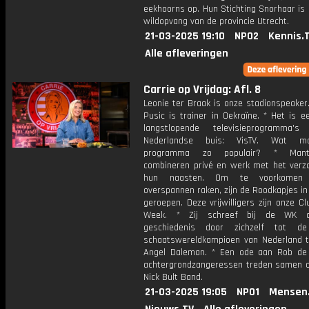
eekhoorns op. Hun Stichting Snorhaar is
wildopvang van de provincie Utrecht.
21-03-2025 19:10
NPO2
Kennis.
Alle afleveringen
Carrie op Vrijdag: Afl. 8
Leonie ter Braak is onze stadionspeaker
Pusic is trainer in Oekraïne. * Het is 
langstlopende televisieprogramma
Nederlandse buis: VisTV. Wat m
programma zo populair? * Mante
combineren privé en werk met het verz
hun naasten. Om te voorkomen 
overspannen raken, zijn de Roodkapjes in
geroepen. Deze vrijwilligers zijn onze C
Week. * Zij schreef bij de WK a
geschiedenis door zichzelf tot de
schaatswereldkampioen van Nederland t
Angel Daleman. * Een ode aan Rob de N
achtergrondzangeressen treden samen 
Nick Bult Band.
21-03-2025 19:05
NPO1
Mensen