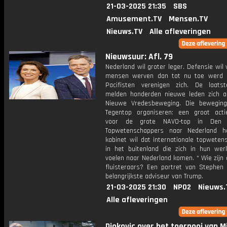
21-03-2025 21:35
SBS
Amusement.TV
Mensen.TV
Nieuws.TV
Alle afleveringen
Nieuwsuur: Afl. 79
Nederland wil groter leger. Defensie wil
mensen werven dan tot nu toe werd 
Pacifisten verenigen zich. De laat
melden honderden nieuwe leden zich a
Nieuwe Vredesbeweging. Die bewegin
Tegentop organiseren: een groot act
voor de grote NAVO-top in Den 
Topwetenschappers naar Nederland h
kabinet wil dat internationale topweten
in het buitenland die zich in hun wer
voelen naar Nederland komen. * Wie zijn
fluisteraars? Een portret van Stephen M
belangrijkste adviseur van Trump.
21-03-2025 21:30
NPO2
Nieuws.
Alle afleveringen
Djokovic over het toernooi van M