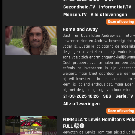
Gezondheid.TV
Informatief.TV
Mensen.TV
Alle afleveringen
Home and Away
Justin en Cash laten Andrew een foto v
Lawrence zien en Andrew bevestigt dat A
vader is. Justin krijgt daarna de moeilij
de jongen te vertellen dat zijn vader is 
Tane voelt zich enorm ongemakkelijk wan
Cash probeert over te halen om een deel
erfenis te investeren in zijn vissersb
weigert, maar krijgt daardoor wel een a
hij wil investeren in het studioalbum v
Remi is laaiend enthousiast, maar Eden 
blij met de gulle bijdrage van haar vriend.
21-03-2025 16:26
SBS
Serie.TV
Alle afleveringen
FORMULA 1: Lewis Hamilton's Pole
FULL 🤯🔴
Rewatch as Lewis Hamilton picked up his