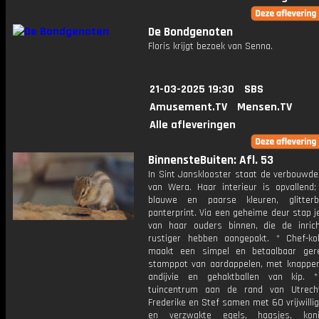
De Bondgenoten
Floris krijgt bezoek van Senna.
21-03-2025 19:30
SBS
Amusement.TV
Mensen.TV
Alle afleveringen
BinnensteBuiten: Afl. 53
In Sint Jansklooster staat de verbouwde
van Wera. Haar interieur is opvallend; 
blauwe en paarse kleuren, glitterb
panterprint. Via een geheime deur stap j
van haar ouders binnen, die de inrich
rustiger hebben aangepakt. * Chef-k
maakt een simpel en betaalbaar ger
stamppot van aardappelen, met knapper
andijvie en gehaktballen van kip. 
tuincentrum aan de rand van Utrech
Frederike en Stef samen met 60 vrijwillig
en verzwakte egels, haasjes, kon