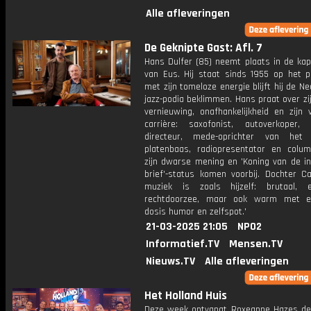
Alle afleveringen
De Geknipte Gast: Afl. 7
Hans Dulfer (85) neemt plaats in de kap
van Eus. Hij staat sinds 1955 op het 
met zijn tomeloze energie blijft hij de N
jazz-podia beklimmen. Hans praat over zi
vernieuwing, onafhankelijkheid en zijn v
carrière: saxofonist, autoverkoper, 
directeur, mede-oprichter van het 
platenbaas, radiopresentator en colum
zijn dwarse mening en 'Koning van de i
brief'-status komen voorbij. Dochter Ca
muziek is zoals hijzelf: brutaal, ec
rechtdoorzee, maar ook warm met e
dosis humor en zelfspot.'
21-03-2025 21:05
NPO2
Informatief.TV
Mensen.TV
Nieuws.TV
Alle afleveringen
Het Holland Huis
Deze week ontvangt Roxeanne Hazes de