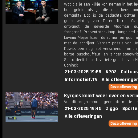
Wat als je een kijkje kon nemen in het le
had geleid als je die ene keus an
gemaakt? Dat is de gedachte achter
geen winter, van Peter Terrin. Özc
ontvangt de gevierde Vlaamse a
fotograaf. Presentator Jaap Jongbloed e
Lavinia Meijer lazen de roman en gaan i
met de schrijver. Verder: poëzie van Je
Rawie, een nog niet verschenen roman
barse buschauffeur, en singer-songwri
Schra deelt haar favoriete gedicht van 
Coninck.
21-03-2025 19:55
NPO2
Cultuur
Informatief.TV
Alle afleveringe
Kyrgios kookt weer over en verli
Van dit programma is geen informatie be
21-03-2025 19:45
Ziggo
Sporte
Alle afleveringen