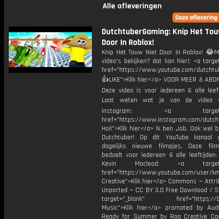
Alle afleveringen
DutchtuberGaming: Knip Het Tou
Door In Roblox!
Knip Het Touw Niet Door In Roblox! 😂M
video's bekijken? dat kan hier!: <a targe
href="https://www.youtube.com/dutcht
👍LIKE">Klik hier</a> VOOR MEER & ABO
Deze video is voor iedereen & alle leef
Laat weten wat je van de video v
Instagram: <a target="_
href="https://www.instagram.com/dutch
Hoi!">Klik hier</a> Ik ben Job. Ook wel 
Dutchtuber! Op dit YouTube kanaal 
dagelijks nieuwe filmpjes. Deze film
bedoelt voor iedereen & alle leeftijden
Kevin Macleod: <a target="
href="https://www.youtube.com/user/k
Creative">Klik hier</a> Commons — Attri
Unported — CC BY 3.0 Free Download / S
target="_blank" href="https://bit.
Music">Klik hier</a> promoted by Audi
Ready for Summer by Roa Creative C