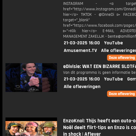
INSTAGRAM - <a target="_
href="http://www.instagram.com/Onned
hier</a> TIKTOK - @OnneDi ▻ FACEB
target="_blank"
href="https://www.facebook.com/pages/O
▻">Klik hier</a> E-MAIL ADVERT
MANAGEMENT ZAKELIJK - bente@amillionf
21-03-2025 16:00
YouTube
Amusement.TV
Alle afleveringe
eDivisie: WAT EEN BIZARRE SLOTFA
Van dit programma is geen informatie be
21-03-2025 16:00
YouTube
Gam
Alle afleveringen
EnzoKnol: Thijs heeft een auto-o
Noël deelt flirt-tips en Enzo is 
in shock | Aflever