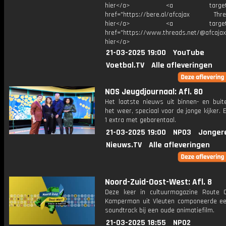
hier</a> <a target="_
href="https://bere.al/afcajax Threa
hier</a> <a target="_
href="https://www.threads.net/@afcajax
hier</a>
21-03-2025 19:00
YouTube
Voetbal.TV
Alle afleveringen
NOS Jeugdjournaal: Afl. 80
Het laatste nieuws uit binnen- en buit
het weer, speciaal voor de jonge kijker.
1 extra met gebarentaal.
21-03-2025 19:00
NPO3
Jonger
Nieuws.TV
Alle afleveringen
Noord-Zuid-Oost-West: Afl. 8
Deze keer in cultuurmagazine Route 
Kamperman uit Vleuten componeerde e
soundtrack bij een oude animatiefilm.
21-03-2025 18:55
NPO2