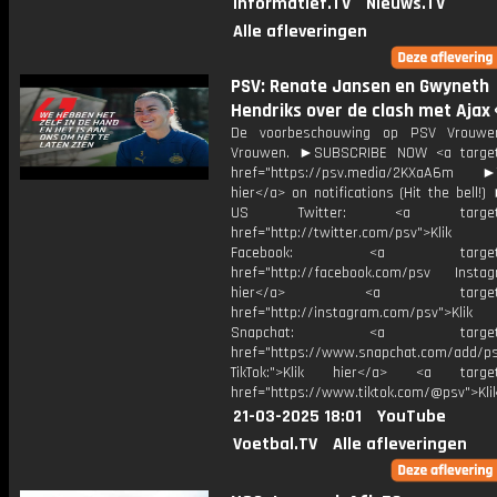
Informatief.TV
Nieuws.TV
Alle afleveringen
PSV: Renate Jansen en Gwyneth
Hendriks over de clash met Ajax 
De voorbeschouwing op PSV Vrouwe
Vrouwen. ►SUBSCRIBE NOW <a target=
href="https://psv.media/2KXaA6m ►T
hier</a> on notifications (Hit the bell
US Twitter: <a target="_
href="http://twitter.com/psv">Klik
Facebook: <a target="_
href="http://facebook.com/psv Instagr
hier</a> <a target="_
href="http://instagram.com/psv">Klik
Snapchat: <a target="_
href="https://www.snapchat.com/add/p
TikTok:">Klik hier</a> <a target=
href="https://www.tiktok.com/@psv">Klik
21-03-2025 18:01
YouTube
Voetbal.TV
Alle afleveringen