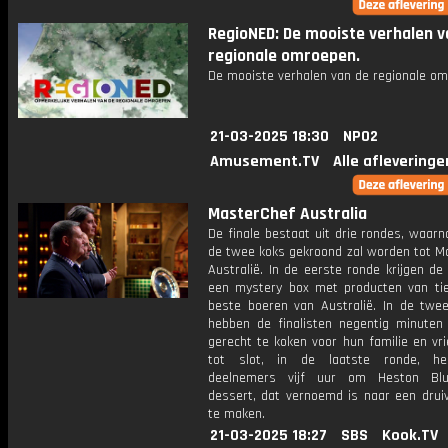
RegioNED: De mooiste verhalen v
regionale omroepen.
De mooiste verhalen van de regionale om
21-03-2025 18:30
NPO2
Amusement.TV
Alle afleveringe
MasterChef Australia
De finale bestaat uit drie rondes, waar
de twee koks gekroond zal worden tot M
Australië. In de eerste ronde krijgen de 
een mystery box met producten van ti
beste boeren van Australië. In de twe
hebben de finalisten negentig minuten 
gerecht te koken voor hun familie en vr
tot slot, in de laatste ronde, h
deelnemers vijf uur om Heston Blu
dessert, dat vernoemd is naar een druiv
te maken.
21-03-2025 18:27
SBS
Kook.TV