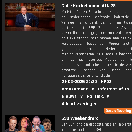
Café Kockelmann: Afl. 28
Minister Ruben Brekelmans komt met ni
de Nederlandse defensie industrie
Vermeer is landelijk de nummer twe
politieke partij BBB. Zijn dochter Astr
stemt links. Hoe ga je om met zulke ver
politieke standpunten binnen één gezin? 
verslaggever Tessa van Viegen ziet
geopolitieke onrust de Nederlandse k
mening veranderen. * De lente is begonn
om het met historicus Maarten van 
hebben over politieke Lentes, in de we
grootste uitdager van Orban ee
Hongaarse Lente afkondigde.
21-03-2025 22:20
NPO2
Amusement.TV
Informatief.TV
Nieuws.TV
Politiek.TV
Alle afleveringen
538 Weekendmix
Een uur lang de grootste hits en lekkerst
in de mix op Radio 538!