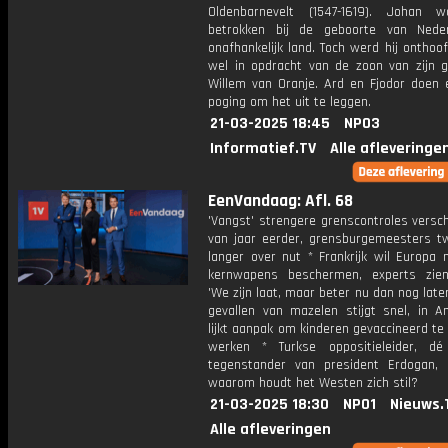
Oldenbarnevelt (1547-1619). Johan 
betrokken bij de geboorte van Nede
onafhankelijk land. Toch werd hij onthoo
wel in opdracht van de zoon van zijn g
Willem van Oranje. Ard en Fjodor doen 
poging om het uit te leggen.
21-03-2025 18:45
NPO3
Informatief.TV
Alle afleveringe
EenVandaag: Afl. 68
'Vangst' strengere grenscontroles versch
van jaar eerder, grensburgemeesters twi
langer over nut * Frankrijk wil Europa 
kernwapens beschermen, experts zie
'We zijn laat, maar beter nu dan nog later
gevallen van mazelen stijgt snel, in 
lijkt aanpak om kinderen gevaccineerd te 
werken * Turkse oppositieleider, dé 
tegenstander van president Erdogan, 
waarom houdt het Westen zich stil?
21-03-2025 18:30
NPO1
Nieuws.
Alle afleveringen