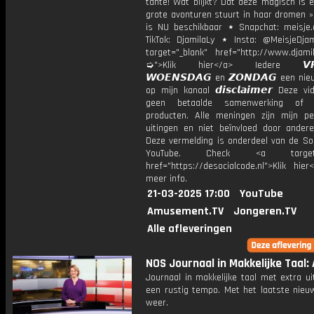
tante! Wat blijkt? Dat deze magisch is 
grote avonturen stuurt in haar dromen »
is NU beschikbaar ⋆ Snapchat: meisje.
TikTok: DjamilaLy ⋆ Insta: @MeisjeDja
target="_blank" href="http://www.djamil
➭">Klik hier</a> Iedere 𝙑𝙍𝙄
𝙒𝙊𝙀𝙉𝙎𝘿𝘼𝙂 en 𝙕𝙊𝙉𝘿𝘼𝙂 een ni
op mijn kanaal 𝙙𝙞𝙨𝙘𝙡𝙖𝙞𝙢𝙚𝙧 Deze v
geen betaalde samenwerking of 
producten. Alle meningen zijn mijn per
uitingen en niet beïnvloed door andere 
Deze vermelding is onderdeel van de Soc
YouTube. Check <a target="
href="https://desocialcode.nl">Klik hie
meer info.
21-03-2025 17:00
YouTube
Amusement.TV
Jongeren.TV
Alle afleveringen
NOS Journaal in Makkelijke Taal: 
Journaal in makkelijke taal met extra ui
een rustig tempo. Met het laatste nieu
weer.