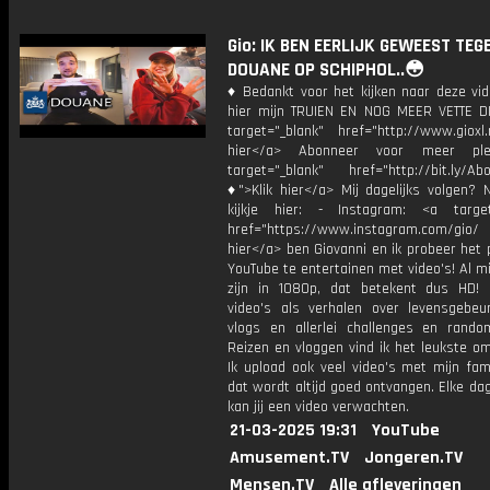
Gio: IK BEN EERLIJK GEWEEST TEG
DOUANE OP SCHIPHOL..😳
♦ Bedankt voor het kijken naar deze vid
hier mijn TRUIEN EN NOG MEER VETTE D
target="_blank" href="http://www.gioxl.
hier</a> Abonneer voor meer ple
target="_blank" href="http://bit.ly/Ab
♦">Klik hier</a> Mij dagelijks volgen?
kijkje hier: - Instagram: <a target
href="https://www.instagram.com/gio/
hier</a> ben Giovanni en ik probeer het 
YouTube te entertainen met video's! Al mi
zijn in 1080p, dat betekent dus HD! 
video's als verhalen over levensgebeur
vlogs en allerlei challenges en rando
Reizen en vloggen vind ik het leukste o
Ik upload ook veel video's met mijn fam
dat wordt altijd goed ontvangen. Elke da
kan jij een video verwachten.
21-03-2025 19:31
YouTube
Amusement.TV
Jongeren.TV
Mensen.TV
Alle afleveringen