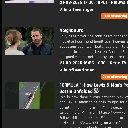
21-03-2025 17:00
NPO1
Nieuws.
Alle afleveringen
Neighbours
Holly beseft wat Yaz haar heeft aangedaa
Nicolette haar mond houdt over hoeveel z
Sebastian voelt zich buitengesloten, terw
tijd doorbrengt met Leo en Abigail. En
het goed vinden met een mysterieuze ma
21-03-2025 16:55
SBS
Serie.TV
Alle afleveringen
FORMULA 1: How Lewis & Max's Po
Battle Unfolded 🤯
This is how close it was between Max V
and Lewis Hamilton as they fought for p
Sprint. For more F1® videos, v
target="_blank" href="https://www.For
Follow">Klik hier</a> F1®: <a target
href="https://www.instagram.com/F1