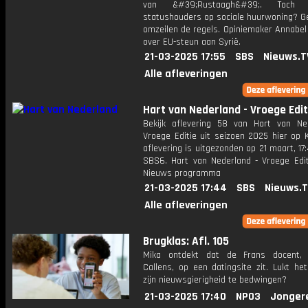
van &#39;Rustaagh&#39;. Toch v
statushouders op sociale huurwoning? 
omzeilen de regels. Opiniemaker Annabel
over EU-steun aan Syrië.
21-03-2025 17:55
SBS
Nieuws.T
Alle afleveringen
Hart van Nederland - Vroege Edit
Bekijk aflevering 58 van Hart van Ne
Vroege Editie uit seizoen 2025 hier op 
aflevering is uitgezonden op 21 maart, 17:
SBS6. Hart van Nederland - Vroege Edit
Nieuws programma
21-03-2025 17:44
SBS
Nieuws.
Alle afleveringen
Brugklas: Afl. 105
Mika ontdekt dat de Frans docent,
Callens, op een datingsite zit. Lukt h
zijn nieuwsgierigheid te bedwingen?
21-03-2025 17:40
NPO3
Jonger