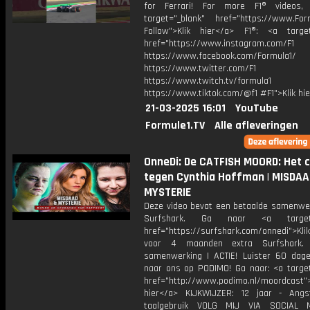
for Ferrari! For more F1® videos, 
target="_blank" href="https://www.For
Follow">Klik hier</a> F1®: <a target
href="https://www.instagram.com/F1
https://www.facebook.com/Formula1/
https://www.twitter.com/F1
https://www.twitch.tv/formula1
https://www.tiktok.com/@f1 #F1">Klik hi
21-03-2025 16:01
YouTube
Formule1.TV
Alle afleveringen
OnneDi: De CATFISH MOORD: Het 
tegen Cynthia Hoffman | MISDAA
MYSTERIE
Deze video bevat een betaalde samenwe
Surfshark. Ga naar <a target="
href="https://surfshark.com/onnedi">Kli
voor 4 maanden extra Surfshark. *a
samenwerking | ACTIE! Luister 60 dag
naar ons op PODIMO! Ga naar: <a target
href="http://www.podimo.nl/moordcast">
hier</a> KIJKWIJZER: 12 jaar - Ang
taalgebruik VOLG MIJ VIA SOCIAL