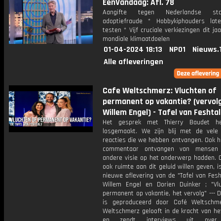
EenVandaag: Afl. 78
Aangifte tegen Nederlandse s
adoptiefraude * Hobbykiphouders lat
testen * Vijf cruciale verkiezingen dit ja
mondiale klimaatdoelen
01-04-2024 18:13
NPO1
Nieuws.
Alle afleveringen
Cafe Weltschmerz: Vluchten of
permanent op vakantie? (vervol
Willem Engel) - Tafel van Feshtal
Het gesprek met Thierry Baudet he
losgemaakt. We zijn blij met de vele 
reacties die we hebben ontvangen. Ook 
commentaar ontvangen van mensen
andere visie op het onderwerp hadden.
ook ruimte aan dit geluid willen geven, i
nieuwe aflevering van de "Tafel van Fesh
Willem Engel en Dorien Duinker ; "Vl
permanent op vakantie, het vervolg" --- 
is geproduceerd door Café Weltschm
Weltschmerz gelooft in de kracht van he
en zendt interviews uit over 