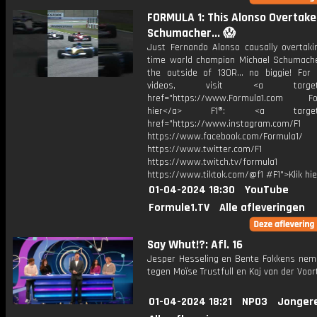
FORMULA 1: This Alonso Overtake
Schumacher... 😱
Just Fernando Alonso causally overtaki
time world champion Michael Schumach
the outside of 130R... no biggie! For
videos, visit <a target="_
href="https://www.Formula1.com Fol
hier</a> F1®: <a target="_
href="https://www.instagram.com/F1
https://www.facebook.com/Formula1/
https://www.twitter.com/F1
https://www.twitch.tv/formula1
https://www.tiktok.com/@f1 #F1">Klik hi
01-04-2024 18:30
YouTube
Formule1.TV
Alle afleveringen
Say Whut!?: Afl. 16
Jesper Hesseling en Bente Fokkens nem
tegen Moïse Trustfull en Kaj van der Voor
01-04-2024 18:21
NPO3
Jonger