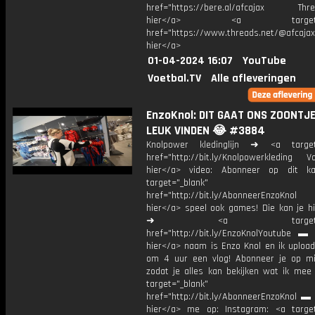
href="https://bere.al/afcajax Threa
hier</a> <a target="_
href="https://www.threads.net/@afcajax
hier</a>
01-04-2024 16:07
YouTube
Voetbal.TV
Alle afleveringen
EnzoKnol: DIT GAAT ONS ZOONTJE
LEUK VINDEN 😂 #3884
Knolpower kledinglijn ➜ <a target=
href="http://bit.ly/Knolpowerkleding Vo
hier</a> video: Abonneer op dit ka
target="_blank"
href="http://bit.ly/AbonneerEnzoKnol
hier</a> speel ook games! Die kan je hi
➜ <a target="_bl
href="http://bit.ly/EnzoKnolYoutube ▬ M
hier</a> naam is Enzo Knol en ik upload
om 4 uur een vlog! Abonneer je op mi
zodat je alles kan bekijken wat ik mee
target="_blank"
href="http://bit.ly/AbonneerEnzoKnol ▬ 
hier</a> me op: Instagram: <a target