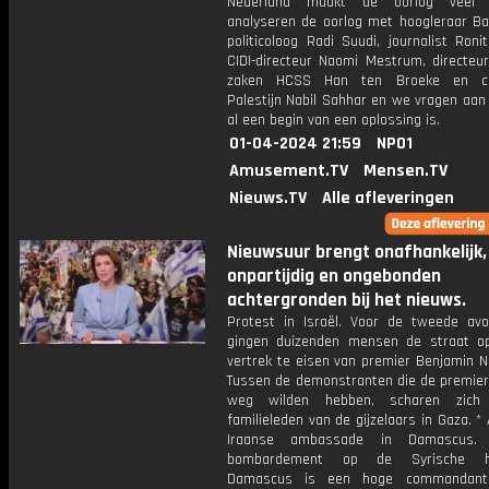
Nederland maakt de oorlog veel
analyseren de oorlog met hoogleraar Bar
politicoloog Radi Suudi, journalist Roni
CIDI-directeur Naomi Mestrum, directeur
zaken HCSS Han ten Broeke en chri
Palestijn Nabil Sahhar en we vragen aan
al een begin van een oplossing is.
01-04-2024 21:59
NPO1
Amusement.TV
Mensen.TV
Nieuws.TV
Alle afleveringen
Nieuwsuur brengt onafhankelijk,
onpartijdig en ongebonden
achtergronden bij het nieuws.
Protest in Israël. Voor de tweede avo
gingen duizenden mensen de straat 
vertrek te eisen van premier Benjamin N
Tussen de demonstranten die de premier 
weg wilden hebben, scharen zic
familieleden van de gijzelaars in Gaza. *
Iraanse ambassade in Damascus.
bombardement op de Syrische ho
Damascus is een hoge commandan