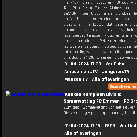
hier</a> Fanmail opsturen? Straat: Pl
17b (Pico Bello) Plaats: Alblasserdam 
2951GN Ik ben Giovanni en ik probeer he
op YouTube te entertainen met video's
video's zijn in 1080p, dat betekent d
upload video's als verhale
levensgebeurtenissen, vlogs en allerlei 
en random dingen. Reizen en vloggen vi
leukste om te doen. Ik upload ook veel v
mijn familie, want dat wordt altijd goed 
Elke dag om 17:30 kan jij een video verwa
01-04-2024 17:30
YouTube
Amusement.TV
Jongeren.TV
Mensen.TV
Alle afleveringen
Keuken Kampioen Divisie:
Samenvatting FC Emmen - FC Gr
26m ago - Samenvatting van het Keuken
Divisie-duel gespeeld op maandag 1 april.
01-04-2024 17:15
ESPN
Voetbal
Alle afleveringen