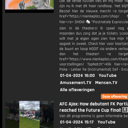
Dat de liefde tussen Res en mij maar n
zijn nu ik met dit haar rondloop. ‘Het blij
Bestel hier de nieuwe merch! <a target
href="https://nienkeplas.com/shop/ M
hier</a> SHOW 🎭 "Postnatale Expressie"
zien in de theaters! Ik speel nog 
maanden dus zorg dat je je tickets scoo
wilt met je eigen ogen zien hoe mijn f
opgaat in zweet. Check hier voor kaartjes 
de buurt en koop NOOIT via andere verko
dan het theater! <a target="
href="https://www.nienkeplas.com/theat
voorstellingen/ TopNotch">Klik hier</a
Poke - Lekker he (instrumental) Sef - Ex
01-04-2024 16:00
YouTube
Amusement.TV
Mensen.TV
Alle afleveringen
AFC Ajax: How debutant FK Parti
reached the Future Cup final! 🇷
Van dit programma is geen informatie be
01-04-2024 15:17
YouTube