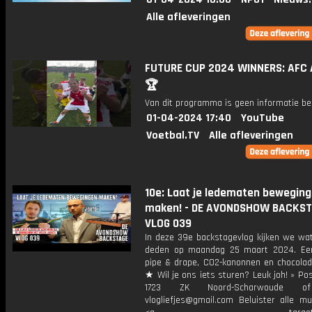
Alle afleveringen
FUTURE CUP 2024 WINNERS: AFC 
🏆
Van dit programma is geen informatie be
01-04-2024 17:40
YouTube
Voetbal.TV
Alle afleveringen
10e: Laat je ledematen bewegin
maken! - DE AVONDSHOW BACKST
VLOG 039
In deze 39e backstagevlog kijken we wat
deden op maandag 25 maart 2024. Ee
pipe & drape, CO2-kanonnen en chocolade
★ Wil je ons iets sturen? Leuk joh! » Po
1723 ZK Noord-Scharwoude o
vlogliefjes@gmail.com Beluister alle mu