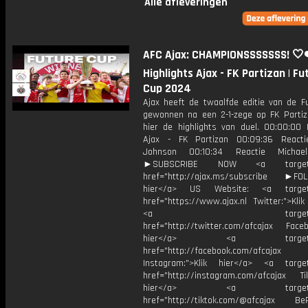
Alle afleveringen
AFC Ajax: CHAMPIONSSSSSSS! 🤍❤
Highlights Ajax - FK Partizan | Fu
Cup 2024
Ajax heeft de twaalfde editie van de F
gewonnen na een 2-1-zege op FK Partiza
hier de highlights van duel. 00:00:00 H
Ajax - FK Partizan 00:09:36 Reacti
Johnson 00:10:34 Reactie Micha
►SUBSCRIBE NOW <a target="
href="http://ajax.ms/subscribe ►FOL
hier</a> US Website: <a target=
href="https://www.ajax.nl Twitter:">Kli
<a target="_bl
href="http://twitter.com/afcajax Facebo
hier</a> <a target="_
href="http://facebook.com/afcajax
Instagram:">Klik hier</a> <a target
href="http://instagram.com/afcajax TikT
hier</a> <a target="_
href="http://tiktok.com/@afcajax BeRe