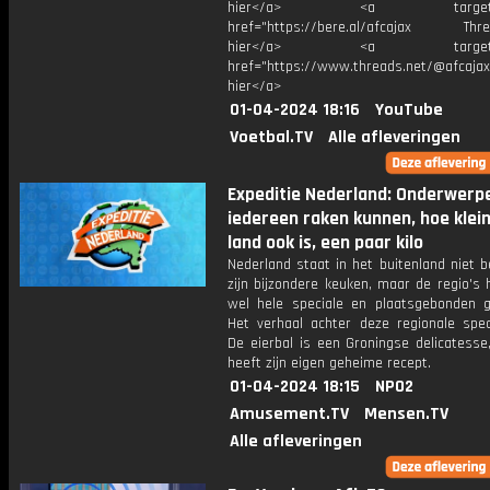
hier</a> <a target="_
href="https://bere.al/afcajax Threa
hier</a> <a target="_
href="https://www.threads.net/@afcajax
hier</a>
01-04-2024 18:16
YouTube
Voetbal.TV
Alle afleveringen
Expeditie Nederland: Onderwerp
iedereen raken kunnen, hoe klei
land ook is, een paar kilo
Nederland staat in het buitenland niet 
zijn bijzondere keuken, maar de regio's
wel hele speciale en plaatsgebonden g
Het verhaal achter deze regionale speci
De eierbal is een Groningse delicatesse
heeft zijn eigen geheime recept.
01-04-2024 18:15
NPO2
Amusement.TV
Mensen.TV
Alle afleveringen