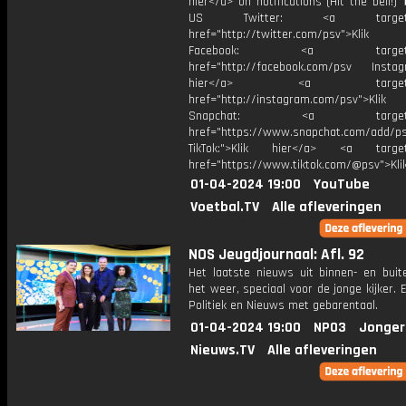
hier</a> on notifications (Hit the bell
US Twitter: <a target="_
href="http://twitter.com/psv">Klik
Facebook: <a target="_
href="http://facebook.com/psv Instagr
hier</a> <a target="_
href="http://instagram.com/psv">Klik
Snapchat: <a target="_
href="https://www.snapchat.com/add/p
TikTok:">Klik hier</a> <a target=
href="https://www.tiktok.com/@psv">Klik
01-04-2024 19:00
YouTube
Voetbal.TV
Alle afleveringen
NOS Jeugdjournaal: Afl. 92
Het laatste nieuws uit binnen- en buit
het weer, speciaal voor de jonge kijker.
Politiek en Nieuws met gebarentaal.
01-04-2024 19:00
NPO3
Jonger
Nieuws.TV
Alle afleveringen