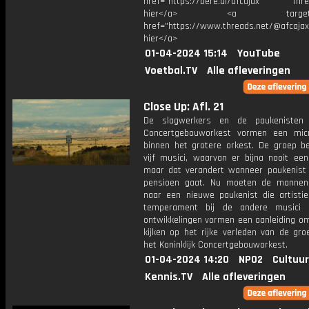
href="https://bere.al/afcajax Threa
hier</a> <a target="_
href="https://www.threads.net/@afcajax
hier</a>
01-04-2024 15:14
YouTube
Voetbal.TV
Alle afleveringen
Close Up: Afl. 21
De slagwerkers en de paukenisten
Concertgebouworkest vormen een mic
binnen het grotere orkest. De groep be
vijf musici, waarvan er bijna nooit een
maar dat verandert wanneer paukenist
pensioen gaat. Nu moeten de mannen
naar een nieuwe paukenist die artisti
temperament bij de andere musici 
ontwikkelingen vormen een aanleiding om
kijken op het rijke verleden van de gro
het Koninklijk Concertgebouworkest.
01-04-2024 14:20
NPO2
Cultuur
Kennis.TV
Alle afleveringen