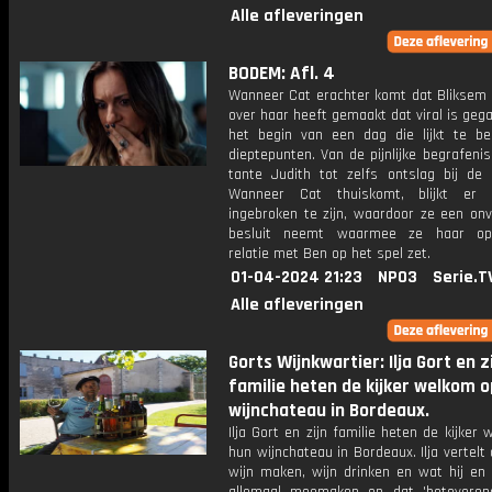
Alle afleveringen
BODEM: Afl. 4
Wanneer Cat erachter komt dat Bliksem e
over haar heeft gemaakt dat viral is gega
het begin van een dag die lijkt te be
dieptepunten. Van de pijnlijke begrafeni
tante Judith tot zelfs ontslag bij de u
Wanneer Cat thuiskomt, blijkt er
ingebroken te zijn, waardoor ze een onv
besluit neemt waarmee ze haar opb
relatie met Ben op het spel zet.
01-04-2024 21:23
NPO3
Serie.T
Alle afleveringen
Gorts Wijnkwartier: Ilja Gort en z
familie heten de kijker welkom 
wijnchateau in Bordeaux.
Ilja Gort en zijn familie heten de kijker
hun wijnchateau in Bordeaux. Ilja vertelt 
wijn maken, wijn drinken en wat hij en 