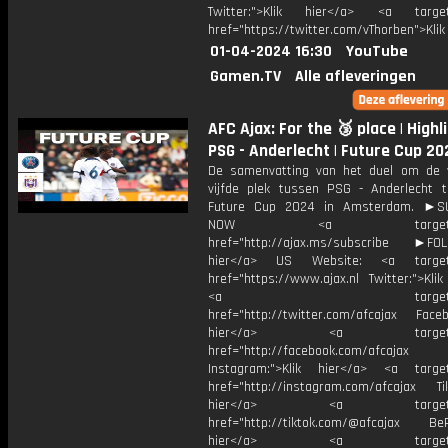
Twitter:">Klik hier</a> <a target=
href="https://twitter.com/vThorben">Klik
01-04-2024 16:30
YouTube
Gamen.TV
Alle afleveringen
AFC Ajax: For the 🥉 place | Highl
PSG - Anderlecht | Future Cup 2
De samenvatting van het duel om de 
vijfde plek tussen PSG - Anderlecht t
Future Cup 2024 in Amsterdam. ►S
NOW <a target="_b
href="http://ajax.ms/subscribe ►FOL
hier</a> US Website: <a target=
href="https://www.ajax.nl Twitter:">Kli
<a target="_bl
href="http://twitter.com/afcajax Facebo
hier</a> <a target="_
href="http://facebook.com/afcajax
Instagram:">Klik hier</a> <a target
href="http://instagram.com/afcajax TikT
hier</a> <a target="_
href="http://tiktok.com/@afcajax BeRe
hier</a> <a target="_