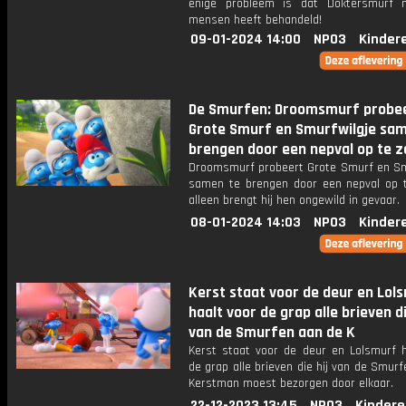
enige probleem is dat Doktersmurf 
mensen heeft behandeld!
09-01-2024 14:00
NPO3
Kinder
De Smurfen: Droomsmurf probe
Grote Smurf en Smurfwilgje sam
brengen door een nepval op te z
Droomsmurf probeert Grote Smurf en Sm
samen te brengen door een nepval op t
alleen brengt hij hen ongewild in gevaar.
08-01-2024 14:03
NPO3
Kinder
Kerst staat voor de deur en Lol
haalt voor de grap alle brieven di
van de Smurfen aan de K
Kerst staat voor de deur en Lolsmurf h
de grap alle brieven die hij van de Smur
Kerstman moest bezorgen door elkaar.
22-12-2023 13:45
NPO3
Kindere