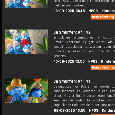
blijkt Potige zijn kracht te vrerliezen en
met het uur zwakker.
18-09-2025 13:45
NPO3
Kinder
De Smurfen: Afl. 42
Er valt een bloempot op het hoofd 
Smurf, waardoor hij gek wordt. Als 
besluit dorpsleider te worden, doen 
Smurfen er alles aan om Grote Smur
genezen.
10-09-2025 13:55
NPO3
Kinder
De Smurfen: Afl. 41
De gewassen van Boerenmurf worden aa
door insecten en verkeren in een zee
staat. Hij ziet Gulp insecten eten, dus b
een van de zaden te planten, waar
ongeluk een Gulp-invasie in het dorp onts
09-09-2025 13:50
NPO3
Kinder