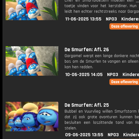
Chef en Smurfbloesem moeten een __
toetje vinden voor het kerstdiner. Hun 
leidt hen echter rechtstreeks naar Garga
11-06-2025 13:55
NPO3
Kindere
De Smurfen: Afl. 26
Gargamel werpt een lange donkere nacht
bos om de Smurfen te vangen en alleen 
kan hen redden.
10-06-2025 14:05
NPO3
Kinder
De Smurfen: Afl. 25
Bubbel en Vuurvlieg willen Smurfstorm l
dat zij ook grote avonturen kunnen be
besluiten een loszittende tand van 
stelen.
09-06-2025 13:55
NPO3
Kinder