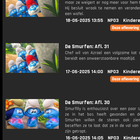
maar ze weigert er nog meer voor hem 
Hij besluit wraak te nemen en verander
een wafel.
18-06-2025 13:55
NPO3
Kinder
De Smurfen: Afl. 31
Chef wil van Azrael een volgzame kat
bereidt een onweerstaanbare maaltijd.
17-06-2025 14:00
NPO3
Kinder
De Smurfen: Afl. 30
Smurflily is enthousiast over een paar 
ze in het bos heeft gevonden en d
Smurfen willen de stenen ook zien
beseffen ze te laat dat ze in de val va
zijn getrapt.
16-06-2025 14:05
NPO3
Kinder