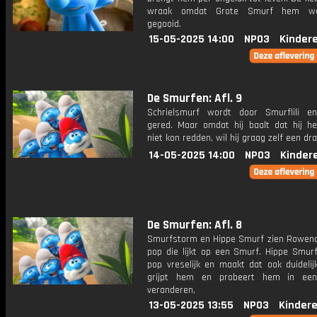
wraak omdat Grote Smurf hem we
gegooid.
15-05-2025 14:00
NPO3
Kinder
De Smurfen: Afl. 9
Schrielsmurf wordt door Smurflili en
gered. Maar omdat hij baalt dat hij het
niet kon redden, wil hij graag zelf een dra
14-05-2025 14:00
NPO3
Kinder
De Smurfen: Afl. 8
Smurfstorm en Hippe Smurf zien Rowen
pop die lijkt op een Smurf. Hippe Smurf
pop vreselijk en maakt dat ook duideli
grijpt hem en probeert hem in ee
veranderen,
13-05-2025 13:55
NPO3
Kinder