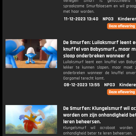
Verlegen Smurf is gefascineerd
spraakzame Smurfbloesem en wil graag
met haar worden.
11-12-2023 13:40
NPO3
Kindere
De Smurfen: Luilaksmurf leent 
knuffel van Babysmurf,, maar mo
slaap onderbreken wanneer d
Luilaksmurf leent een knuffel van Bab
lekker te kunnen slapen, maar moet z
onderbreken wanneer de knuffel onver
Gargamel terecht komt.
08-12-2023 13:55
NPO3
Kindere
De Smurfen: Klungelsmurf wil a
worden om zijn onhandigheid be
leren beheersen.
Klungelsmurf wil acrobaat worden
onhandigheid beter te leren beheersen.