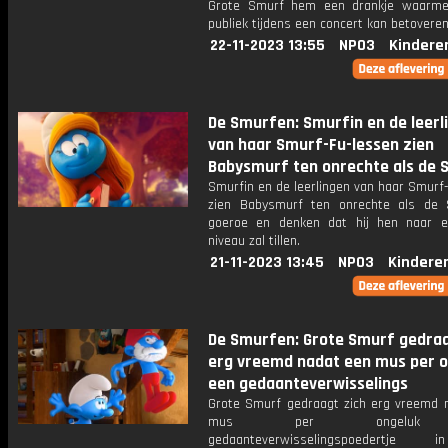
Grote Smurf hem een drankje waarmee
publiek tijdens een concert kan betoveren
22-11-2023 13:55
NPO3
Kindere
De Smurfen: Smurfin en de leerl
van haar Smurf-Fu-lessen zien
Babysmurf ten onrechte als de 
Smurfin en de leerlingen van haar Smurf
zien Babysmurf ten onrechte als de 
goeroe en denken dat hij hen naar 
niveau zal tillen.
21-11-2023 13:45
NPO3
Kindere
De Smurfen: Grote Smurf gedraa
erg vreemd nadat een mus per o
een gedaanteverwisselings
Grote Smurf gedraagt zich erg vreemd 
mus per ongeluk
gedaanteverwisselingspoedertje