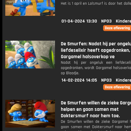
Het is 1 april en Lolsmurf is door het doll
01-04-2024 13:30
NPO3
Kinder
De Smurfen: Nadat hij per ongel
liefdeselixir heeft opgedronken,
Gargamel halsoverkop ve
Nadat hij per ongeluk een liefdeseli
opgedronken, wordt Gargamel halsoverkop
op Blaadje.
14-02-2024 14:05
NPO3
Kinder
De Smurfen willen de zieke Gar
helpen en gaan samen met
Doktersmurf naar hem toe.
De Smurfen willen de zieke Gargamel 
gaan samen met Doktersmurf naar hem