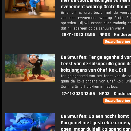
met de voorbereidingen van een
evenement waarop Grote Smurf
Brilsmurf is druk bezig met de voorbe
van een evenement waarop Grote Sm
optreden. Hij wil echter alles zodanig c
dat hij iedereen op de zenuwen werkt.
28-11-2023 13:55
NPO3
Kindere
De Smurfen: Ter gelegenheid va
feest van de salsaparilla gaan d
koksjongens van Chef Kok, Bril
Ter gelegenheid van het feest van de sa
gaan de koksjongens van Chef Kok, Bri
Domme Smurf plukken in het bos.
27-11-2023 13:55
NPO3
Kindere
De Smurfen: Op een nacht komt
Gargamel met gestrekte armen,
ogen, maar duidelijk slapend aan