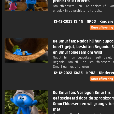
prehistorie terecht.
Smurfbloesem en Knutselsmurf k
ongeluk in de prehistorie terecht.
13-12-2023 13:45
NPO3
Kindere
De Smurfen: Nadat hij hun cupca
heeft gejat, besluiten Begonia, S
en Smurfbloesem om Wild
Nadat hij hun cupcakes heeft gejat, 
Begonia, Smurflili en Smurfbloesem
Smurf een lesje te leren.
12-12-2023 13:35
NPO3
Kindere
De Smurfen: Verlegen Smurf is
gefascineerd door de spraakza
Smurfbloesem en wil graag vrie
met