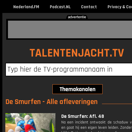
Nederland.FM
Podcast.NL
Contact
Privacy & Co
TALENTENJACHT.TV
De Smurfen - Alle afleveringen
De Smurfen: Afl. 48
Na een incident ontwaakt de schaduw v
en gaat hij een eigen leven leiden. Zond