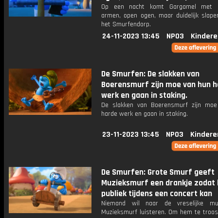
Op een nacht komt Gargamel met g
armen, open ogen, maar duidelijk slape
het Smurfendorp.
24-11-2023 13:45
NPO3
Kindere
De Smurfen: De slakken van
Boerensmurf zijn moe van hun h
werk en gaan in staking.
De slakken van Boerensmurf zijn mo
harde werk en gaan in staking.
23-11-2023 13:45
NPO3
Kindere
De Smurfen: Grote Smurf geeft
Muzieksmurf een drankje zodat hi
publiek tijdens een concert kan
Niemand wil naar de vreselijke mu
Muzieksmurf luisteren. Om hem te troos