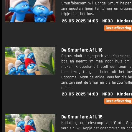
Smurfbloesem wil Bange Smurf helpe
zijn angsten heen te komen en organi
tripje naar het bos.
26-05-2025 14:05
NPO3
Kinder
De Smurfen: Afl. 16
Baltus vindt de jetpack van Knutselsmu
bos en neemt 'm mee naar huis om 
maken. Knutselsmurf stelt een team
hem terug te gaan halen uit het ka
Gargamel. Maar de enige Smurfen die be
zijn, zijn niet de Smurfen die hij zou will
missie.
23-05-2025 14:00
NPO3
Kinder
De Smurfen: Afl. 15
Nadat hij de telescoop van Grote Sm
vernield, wil Aapje het goedmaken en ga