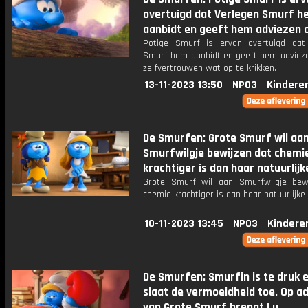
overtuigd dat Verlegen Smurf h
aanbidt en geeft hem adviezen
Potige Smurf is ervan overtuigd dat
Smurf hem aanbidt en geeft hem advieze
zelfvertrouwen wat op te krikken.
13-11-2023 13:50
NPO3
Kindere
De Smurfen: Grote Smurf wil aa
Smurfwilgje bewijzen dat chemi
krachtiger is dan haar natuurlij
Grote Smurf wil aan Smurfwilgje bew
chemie krachtiger is dan haar natuurlijke
10-11-2023 13:45
NPO3
Kindere
De Smurfen: Smurfin is te druk 
slaat de vermoeidheid toe. Op ad
van Grote Smurf brengt Lu