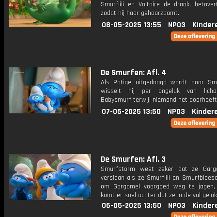
Smurflili en Voltaire de draak, betover
zodat hij haar gehoorzaamt.
08-05-2025 13:55
NPO3
Kinder
De Smurfen: Afl. 4
Als Potige uitgedaagd wordt door Sm
wisselt hij per ongeluk van lic
Babysmurf terwijl niemand het doorheeft
07-05-2025 13:50
NPO3
Kinder
De Smurfen: Afl. 3
Smurfstorm weet zeker dat ze Garg
verslaan als ze Smurflili en Smurfbloes
om Gargamel voorgoed weg te jagen,
komt er snel achter dat ze in de val gelokt
06-05-2025 13:50
NPO3
Kinder