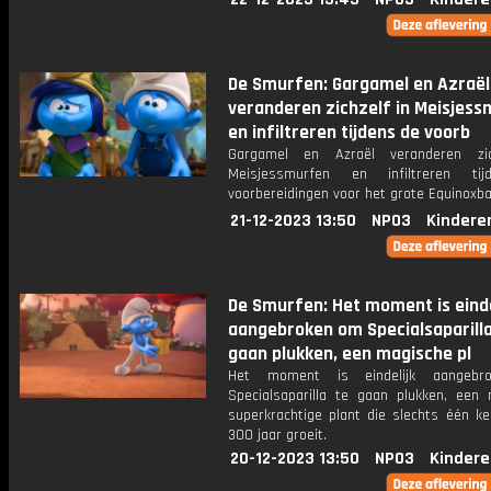
De Smurfen: Gargamel en Azraël
veranderen zichzelf in Meisjes
en infiltreren tijdens de voorb
Gargamel en Azraël veranderen zic
Meisjessmurfen en infiltreren ti
voorbereidingen voor het grote Equinoxba
21-12-2023 13:50
NPO3
Kindere
De Smurfen: Het moment is einde
aangebroken om Specialsaparilla
gaan plukken, een magische pl
Het moment is eindelijk aangeb
Specialsaparilla te gaan plukken, een 
superkrachtige plant die slechts één k
300 jaar groeit.
20-12-2023 13:50
NPO3
Kindere