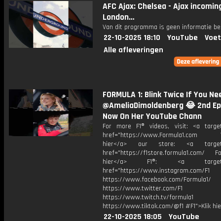
AFC Ajax: Chelsea - Ajax incoming
London…
Van dit programma is geen informatie be
22-10-2025 18:10
YouTube
Voet
Alle afleveringen
FORMULA 1: Blink Twice If You Ne
@AmeliaDimoldenberg 😂 2nd Ep 
Now On Her YouTube Chann
For more F1® videos, visit: <a target
href="https://www.Formula1.com Vis
hier</a> our store: <a target=
href="https://f1store.formula1.com/ Fol
hier</a> F1®: <a target="_
href="https://www.instagram.com/F1
https://www.facebook.com/Formula1/
https://www.twitter.com/F1
https://www.twitch.tv/formula1
https://www.tiktok.com/@f1 #F1">Klik hi
22-10-2025 18:05
YouTube