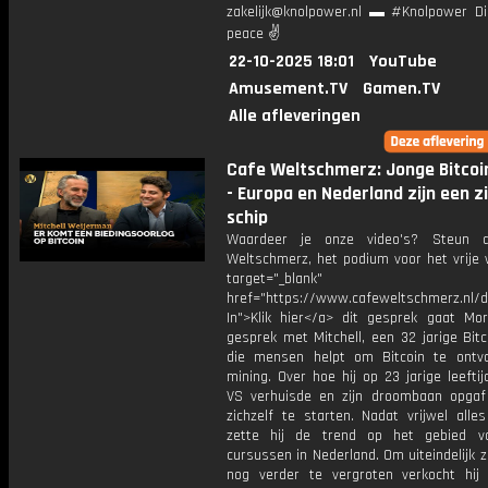
zakelijk@knolpower.nl ▬ #Knolpower Di
peace ✌
22-10-2025 18:01
YouTube
Amusement.TV
Gamen.TV
Alle afleveringen
Cafe Weltschmerz: Jonge Bitcoi
- Europa en Nederland zijn een z
schip
Waardeer je onze video's? Steun 
Weltschmerz, het podium voor het vrije 
target="_blank"
href="https://www.cafeweltschmerz.nl/
In">Klik hier</a> dit gesprek gaat Mor
gesprek met Mitchell, een 32 jarige Bit
die mensen helpt om Bitcoin te ontv
mining. Over hoe hij op 23 jarige leefti
VS verhuisde en zijn droombaan opga
zichzelf te starten. Nadat vrijwel alle
zette hij de trend op het gebied v
cursussen in Nederland. Om uiteindelijk z
nog verder te vergroten verkocht hij