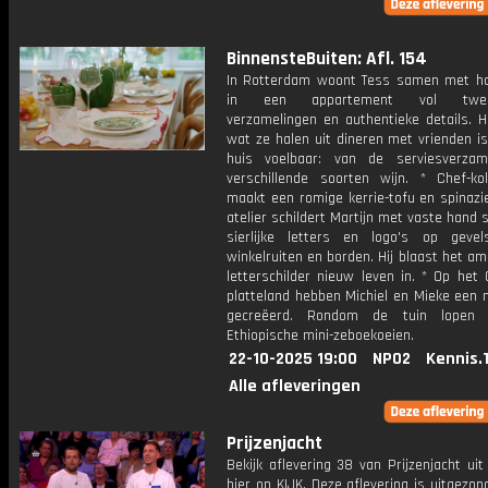
BinnensteBuiten: Afl. 154
In Rotterdam woont Tess samen met ha
in een appartement vol twee
verzamelingen en authentieke details. H
wat ze halen uit dineren met vrienden is
huis voelbaar: van de serviesverzam
verschillende soorten wijn. * Chef-k
maakt een romige kerrie-tofu en spinazie.
atelier schildert Martijn met vaste hand 
sierlijke letters en logo's op gevel
winkelruiten en borden. Hij blaast het a
letterschilder nieuw leven in. * Op het
platteland hebben Michiel en Mieke een 
gecreëerd. Rondom de tuin lopen p
Ethiopische mini-zeboekoeien.
22-10-2025 19:00
NPO2
Kennis.
Alle afleveringen
Prijzenjacht
Bekijk aflevering 38 van Prijzenjacht uit
hier op KIJK. Deze aflevering is uitgezo