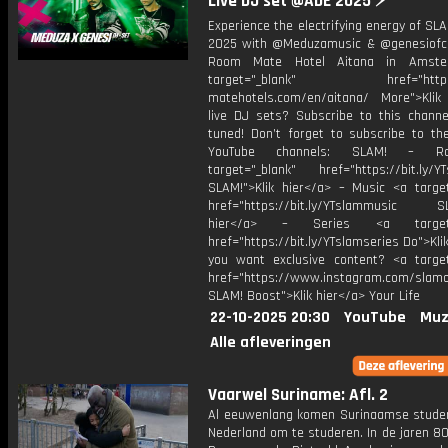
Live DJ set @ADE 2025 ⚡
Experience the electrifying energy of S
2025 with @Meduzamusic & @genesiofc 
Room Mate Hotel Aitana in Amst
target="_blank" href="https:
matehotels.com/en/aitana/ More">Klik
live DJ sets? Subscribe to this channe
tuned! Don’t forget to subscribe to th
YouTube channels: SLAM! – R
target="_blank" href="https://bit.ly/YT
SLAM!">Klik hier</a> – Music <a target
href="https://bit.ly/YTslammusic SL
hier</a> – Series <a target="
href="https://bit.ly/YTslamseries Do">Kli
you want exclusive content? <a target
href="https://www.instagram.com/slamof
SLAM! Boost">Klik hier</a> Your Life
22-10-2025 20:30
YouTube
Muz
Alle afleveringen
Vaarwel Suriname: Afl. 2
Al eeuwenlang komen Surinaamse stude
Nederland om te studeren. In de jaren 8