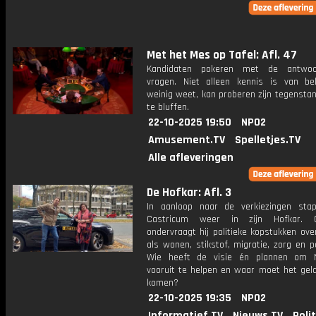
Met het Mes op Tafel: Afl. 47
Kandidaten pokeren met de antwo
vragen. Niet alleen kennis is van be
weinig weet, kan proberen zijn tegensta
te bluffen.
22-10-2025 19:50
NPO2
Amusement.TV
Spelletjes.TV
Alle afleveringen
De Hofkar: Afl. 3
In aanloop naar de verkiezingen sta
Castricum weer in zijn Hofkar. 
ondervraagt hij politieke kopstukken ov
als wonen, stikstof, migratie, zorg en po
Wie heeft de visie én plannen om N
vooruit te helpen en waar moet het gel
komen?
22-10-2025 19:35
NPO2
Informatief.TV
Nieuws.TV
Poli