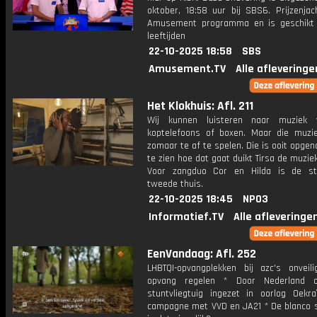
oktober, 18:58 uur bij SBS6. Prijzenjac
Amusement programma en is geschikt 
leeftijden
22-10-2025 18:58
SBS
Amusement.TV
Alle afleveringe
Het Klokhuis: Afl. 211
Wij kunnen luisteren naar muziek 
koptelefoons of boxen. Maar die muzie
zomaar te af te spelen. Die is ooit opg
te zien hoe dat gaat duikt Tirsa de muziek
Voor zangduo Cor en Hilda is de st
tweede thuis.
22-10-2025 18:45
NPO3
Informatief.TV
Alle afleveringe
EenVandaag: Afl. 252
LHBTQI-opvangplekken bij azc's onveili
opvang regelen * Door Nederland o
stuntvliegtuig ingezet in oorlog Oekr
campagne met VVD en JA21 * De blanco 