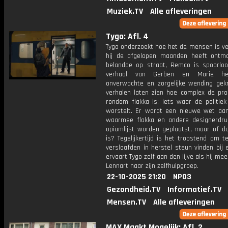
Muziek.TV
Alle afleveringen
Tygo: Afl. 4
Tygo onderzoekt hoe het de mensen is ve
hij de afgelopen maanden heeft ontmo
belandde op straat, Remco is spoorlo
verhaal van Gerben en Marie he
onverwachte en zorgelijke wending gek
verhalen laten zien hoe complex de pro
rondom flakka is; iets waar de politie
worstelt. Er wordt een nieuwe wet a
waarmee flakka en andere designerdr
opiumlijst worden geplaatst, maar of d
is? Tegelijkertijd is het troostend om t
verslaafden in herstel steun vinden bij e
ervaart Tygo zelf aan den lijve als hij m
Lennart naar zijn zelfhulpgroep.
22-10-2025 21:20
NPO3
Gezondheid.TV
Informatief.TV
Mensen.TV
Alle afleveringen
MAX Maakt Mogelijk: Afl. 2