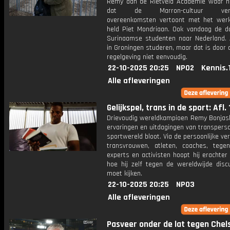
Remy aan de Rietveld Academie waar hi
dat de Marron-cultuur verr
overeenkomsten vertoont met het werk
held Piet Mondriaan. Ook vandaag de 
Surinaamse studenten naar Nederland. 
in Groningen studeren, maar dat is door 
regelgeving niet eenvoudig.
22-10-2025 20:25
NPO2
Kennis.
Alle afleveringen
Gelijkspel, trans in de sport: Afl. 
Drievoudig wereldkampioen Remy Bonjask
ervaringen en uitdagingen van transpers
sportwereld bloot. Via de persoonlijke ve
transvrouwen, atleten, coaches, tegen
experts en activisten hoopt hij erachte
hoe hij zelf tegen de wereldwijde disc
moet kijken.
22-10-2025 20:25
NPO3
Alle afleveringen
Pasveer onder de lat tegen Chel