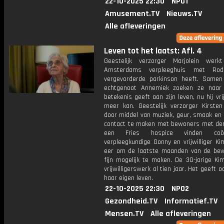
22-10-2025 22:30
NPO1
Amusement.TV
Nieuws.TV
Alle afleveringen
Leven tot het laatst: Afl. 4
Geestelijk verzorger Marjolein wer
Amsterdams verpleeghuis met Rod
vergevorderde parkinson heeft. Samen
echtgenoot Annemiek zoeken ze naar
betekenis geeft aan zijn leven, nu hij vri
meer kan. Geestelijk verzorger Kirsten
door middel van muziek, geur, smaak en 
contact te maken met bewoners met dem
een Fries hospice vinden coörd
verpleegkundige Gonny en vrijwilliger K
eer om de laatste maanden van de be
fijn mogelijk te maken. De 30-jarige Ki
vrijwilligerswerk al tien jaar. Het geeft o
haar eigen leven.
22-10-2025 22:30
NPO2
Gezondheid.TV
Informatief.TV
Mensen.TV
Alle afleveringen