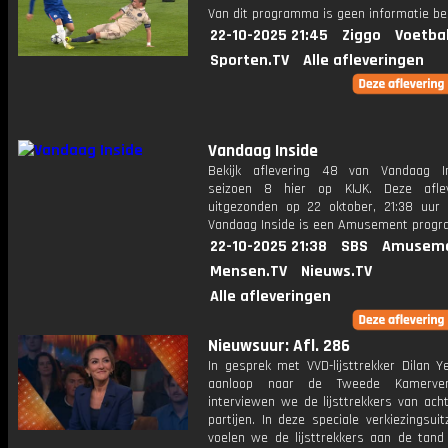
Van dit programma is geen informatie be
22-10-2025 21:45
Ziggo
Voetba
Sporten.TV
Alle afleveringen
Vandaag Inside
Bekijk aflevering 48 van Vandaag I
seizoen 8 hier op KIJK. Deze aflev
uitgezonden op 22 oktober, 21:38 uur 
Vandaag Inside is een Amusement prog
22-10-2025 21:38
SBS
Amuseme
Mensen.TV
Nieuws.TV
Alle afleveringen
Nieuwsuur: Afl. 286
In gesprek met VVD-lijsttrekker Dilan Ye
aanloop naar de Tweede Kamerverk
interviewen we de lijsttrekkers van acht
partijen. In deze speciale verkiezingsui
voelen we de lijsttrekkers aan de tand