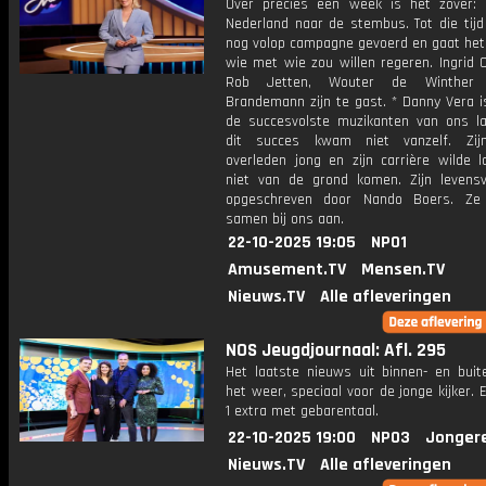
Over precies een week is het zover:
Nederland naar de stembus. Tot die tijd
nog volop campagne gevoerd en gaat het 
wie met wie zou willen regeren. Ingrid 
Rob Jetten, Wouter de Winther
Brandemann zijn te gast. * Danny Vera i
de succesvolste muzikanten van ons l
dit succes kwam niet vanzelf. Zij
overleden jong en zijn carrière wilde 
niet van de grond komen. Zijn levensv
opgeschreven door Nando Boers. Ze 
samen bij ons aan.
22-10-2025 19:05
NPO1
Amusement.TV
Mensen.TV
Nieuws.TV
Alle afleveringen
NOS Jeugdjournaal: Afl. 295
Het laatste nieuws uit binnen- en buit
het weer, speciaal voor de jonge kijker.
1 extra met gebarentaal.
22-10-2025 19:00
NPO3
Jonger
Nieuws.TV
Alle afleveringen