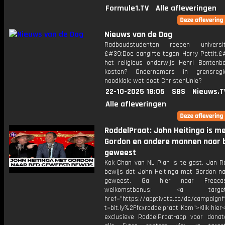
Formule1.TV
Alle afleveringen
Nieuws van de Dag
Radboudstudenten roepen universi
&#39;Doe aangifte tegen Harry Pettit.&
het religieus onderwijs Henri Bontenb
kosten? Ondernemers in grensregi
noodklok: wat doet ChristenUnie?
22-10-2025 18:05
SBS
Nieuws.T
Alle afleveringen
RoddelPraat: John Heitinga is m
Gordon en andere mannen naar 
geweest
Kok Chan van NL Plan is te gast. Jan R
bewijs dat John Heitinga met Gordon na
geweest. Ga hier naar Freec
welkomstbonus: <a target="
href="https://apptivate.co/de/campaignf
t=bit.ly%2Ffcxroddelpraat Kom">Klik hier
exclusieve RoddelPraat-app voor dona