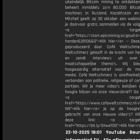
uiteindelijk Bitcoin mining te ontdekken
beheert inmiddels zo’n 80.000 Bitco
machines in Rusland, Kazakhstan en 
Mitchell geeft op 30 oktober een webina
je daarvoor gratis aanmelden via de volg
<a target="_bl
href="https://start.epicmining.io/goud-in-
handen63510660">Klik hier</a> -- Deze
geproduceerd door Café Weltschme
Weltschmerz gelooft in de kracht van he
en zendt interviews uit over 
maatschappelijke thema's. Wij bi
hoogwaardig alternatief voor de ma
media. Café Weltschmerz is onafhankelij
verbonden aan politieke, religieuze of c
partijen. Wil je meer video's bekijken
hoogte blijven via onze nieuwsbrief? Ga
<a target="_bl
href="https://www.cafeweltschmerz.nl/v
Wil">Klik hier</a> je op de hoogt
gebracht van onze nieuwe video's? Kl
deze link: <a target="_
href="https://bit.ly/3XweTO0">Klik hier</
22-10-2025 18:01
YouTube
Beur