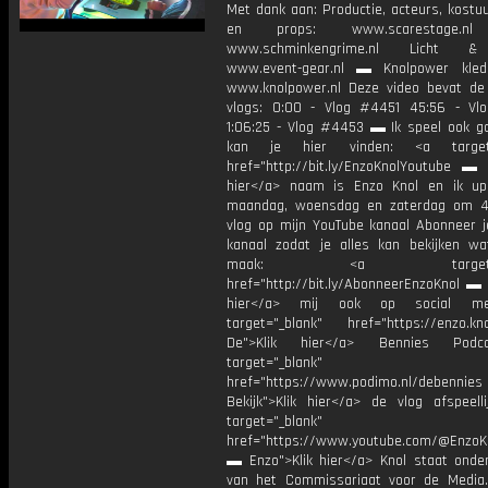
Met dank aan: Productie, acteurs, kostu
en props: www.scarestage.nl
www.schminkengrime.nl Licht & 
www.event-gear.nl ▬ Knolpower kled
www.knolpower.nl Deze video bevat de
vlogs: 0:00 - Vlog #4451 45:56 - V
1:06:25 - Vlog #4453 ▬ Ik speel ook g
kan je hier vinden: <a target=
href="http://bit.ly/EnzoKnolYoutube ▬ M
hier</a> naam is Enzo Knol en ik up
maandag, woensdag en zaterdag om 4
vlog op mijn YouTube kanaal Abonneer j
kanaal zodat je alles kan bekijken w
maak: <a target="_b
href="http://bit.ly/AbonneerEnzoKnol ▬ 
hier</a> mij ook op social me
target="_blank" href="https://enzo.kno
De">Klik hier</a> Bennies Podc
target="_blank"
href="https://www.podimo.nl/debennies
Bekijk">Klik hier</a> de vlog afspeelli
target="_blank"
href="https://www.youtube.com/@EnzoKn
▬ Enzo">Klik hier</a> Knol staat onder
van het Commissariaat voor de Media.