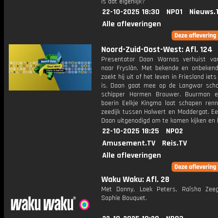
is dat eigenlijk?
22-10-2025 18:30
NPO1
Nieuws.
Alle afleveringen
Noord-Zuid-Oost-West: Afl. 124
Presentator Daan Warnas verhuist va
naar Fryslân. Met bekende en onbekend
zoekt hij uit of het leven in Friesland iet
is. Daan gaat mee op de Langwar sch
schipper Harmen Brouwer. Buurman e
boerin Eelkje Kingma laat schapen ren
zeedijk tussen Holwert en Moddergat. Ee
Daan uitgenodigd om te komen kijken en 
22-10-2025 18:25
NPO2
Amusement.TV
Reis.TV
Alle afleveringen
Waku Waku: Afl. 28
Met Donny, Loek Peters, Raïsha Zee
Sophie Bouquet.