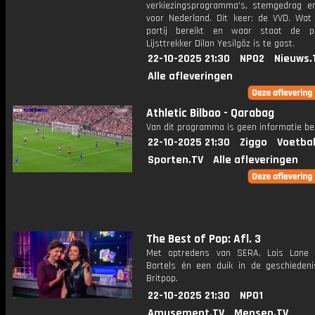
verkiezingsprogramma's, stemgedrag e
voor Nederland. Dit keer: de VVD. Wat
partij bereikt en waar staat de pa
Lijsttrekker Dilan Yesilgöz is te gast.
22-10-2025 21:30
NPO2
Nieuws.
Alle afleveringen
Athletic Bilbao - Qarabag
Van dit programma is geen informatie be
22-10-2025 21:30
Ziggo
Voetbal
Sporten.TV
Alle afleveringen
The Best of Pop: Afl. 3
Met optredens van SERA, Lois Lane 
Bartels én een duik in de geschieden
Britpop.
22-10-2025 21:30
NPO1
Amusement.TV
Mensen.TV