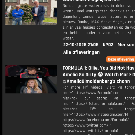
Na een grote watercrisis in delen van 
waarbij veel waterputten droogvielen e
dagenlang zonder water zaten, is e
nieuws. Dankzij MAX Maakt Mogelijk en 
zijn er veel huisjes aangesloten op de wa
en hebben ouderen voor het eerst 
water.
22-10-2025 21:05
NPO2
Mensen
Alle afleveringen
FORMULA 1: Ollie, You Did Not Ha
Amelia So Dirty 😭 Watch More 
@AmeliaDimoldenberg's chann
For more F1® videos, visit: <a target
href="https://www.Formula1.com Vis
hier</a> our store: <a target=
href="https://f1store.formula1.com/ Fol
hier</a> F1®: <a target="_
href="https://www.instagram.com/F1
https://www.facebook.com/Formula1/
https://www.twitter.com/F1
https://www.twitch.tv/formula1