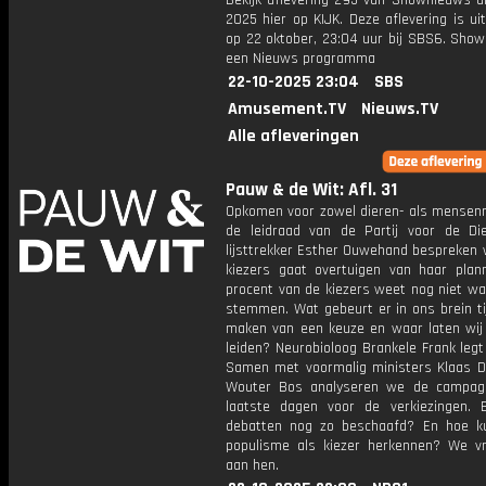
Bekijk aflevering 295 van Shownieuws ui
2025 hier op KIJK. Deze aflevering is u
op 22 oktober, 23:04 uur bij SBS6. Show
een Nieuws programma
22-10-2025 23:04
SBS
Amusement.TV
Nieuws.TV
Alle afleveringen
Pauw & de Wit: Afl. 31
Opkomen voor zowel dieren- als mensenr
de leidraad van de Partij voor de Di
lijsttrekker Esther Ouwehand bespreken 
kiezers gaat overtuigen van haar plan
procent van de kiezers weet nog niet wa
stemmen. Wat gebeurt er in ons brein ti
maken van een keuze en waar laten wij
leiden? Neurobioloog Brankele Frank legt 
Samen met voormalig ministers Klaas Di
Wouter Bos analyseren we de campag
laatste dagen voor de verkiezingen. B
debatten nog zo beschaafd? En hoe k
populisme als kiezer herkennen? We v
aan hen.