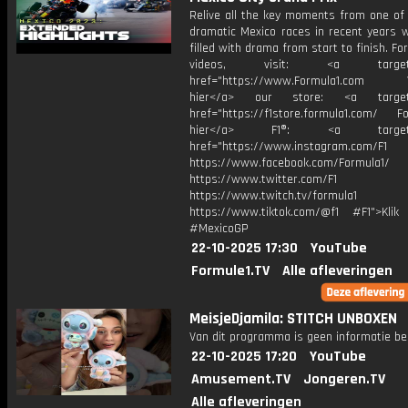
Relive all the key moments from one of
dramatic Mexico races in recent years 
filled with drama from start to finish. Fo
videos, visit: <a target="
href="https://www.Formula1.com Vis
hier</a> our store: <a target=
href="https://f1store.formula1.com/ Fol
hier</a> F1®: <a target="_
href="https://www.instagram.com/F1
https://www.facebook.com/Formula1/
https://www.twitter.com/F1
https://www.twitch.tv/formula1
https://www.tiktok.com/@f1 #F1">Klik
#MexicoGP
22-10-2025 17:30
YouTube
Formule1.TV
Alle afleveringen
MeisjeDjamila: STITCH UNBOXEN
Van dit programma is geen informatie be
22-10-2025 17:20
YouTube
Amusement.TV
Jongeren.TV
Alle afleveringen