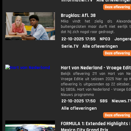
Informatief.TV
Alle afleveringe
Brugklas: Afl. 38
Mika vindt het zielig als Alexand
buitengesloten maar durft niet eerlijk 
dat hij zich nogal raar gedraagt.
22-10-2025 17:55
NPO3
Jonger
Serie.TV
Alle afleveringen
Hart van Nederland - Vroege Edit
Bekijk aflevering 211 van Hart van Ne
Vroege Editie uit seizoen 2025 hier op 
aflevering is uitgezonden op 22 oktober,
bij SBS6. Hart van Nederland - Vroege Edi
Nieuws programma
22-10-2025 17:50
SBS
Nieuws.T
Alle afleveringen
FORMULA 1: Extended Highlights |
Mexico City Grand Prix