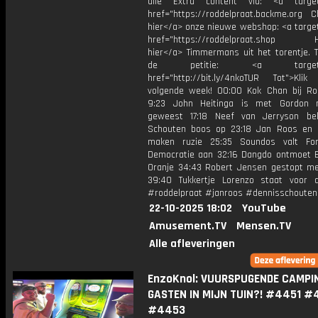
alle Extra content via: <a target=
href="https://roddelpraat.backme.org Ch
hier</a> onze nieuwe webshop: <a target
href="https://roddelpraat.shop Ho
hier</a> Timmermans uit het torentje. T
de petitie: <a target="_
href="http://bit.ly/4nkoTUR Tot">Klik
volgende week! 00:00 Kok Chan bij Ro
9:23 John Heitinga is met Gordon 
geweest 17:18 Neef van Jerryson be
Schouten boos op 23:18 Jan Roos en
maken ruzie 25:35 Soundos valt Fo
Democratie aan 32:16 Dangdo ontmoet E
Oranje 34:43 Robert Jensen gestopt me
39:40 Tukkertje Lorenzo staat voor 
#roddelpraat #janroos #dennisschouten
22-10-2025 18:02
YouTube
Amusement.TV
Mensen.TV
Alle afleveringen
EnzoKnol: VUURSPUGENDE CAMPI
GASTEN IN MIJN TUIN?! #4451 #
#4453