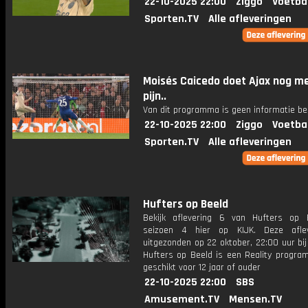
22-10-2025 22:00
Ziggo
Voetba
Sporten.TV
Alle afleveringen
Moisés Caicedo doet Ajax nog m
pijn..
Van dit programma is geen informatie be
22-10-2025 22:00
Ziggo
Voetba
Sporten.TV
Alle afleveringen
Hufters op Beeld
Bekijk aflevering 6 van Hufters op 
seizoen 4 hier op KIJK. Deze aflev
uitgezonden op 22 oktober, 22:00 uur bij
Hufters op Beeld is een Reality progra
geschikt voor 12 jaar of ouder
22-10-2025 22:00
SBS
Amusement.TV
Mensen.TV