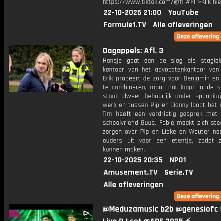
https://www.tiktok.com/@f1 #F1">Klik hi
22-10-2025 21:00
YouTube
Formule1.TV
Alle afleveringen
Oogappels: Afl. 3
Hansje gaat aan de slag als stagia
kantoor van het advocatenkantoor van
Erik probeert de zorg voor Benjamin en 
te combineren, maar dat loopt in de s
staat alweer behoorlijk onder spannin
werk en tussen Pip en Danny loopt het n
Tim heeft een verdrietig gesprek met 
schoolvriend Guus. Fabie maakt zich st
zorgen over Pip en Lieke en Wouter no
ouders uit voor een etentje, zodat 
kunnen maken.
22-10-2025 20:35
NPO1
Amusement.TV
Serie.TV
Alle afleveringen
@Meduzamusic b2b @genesiofc 