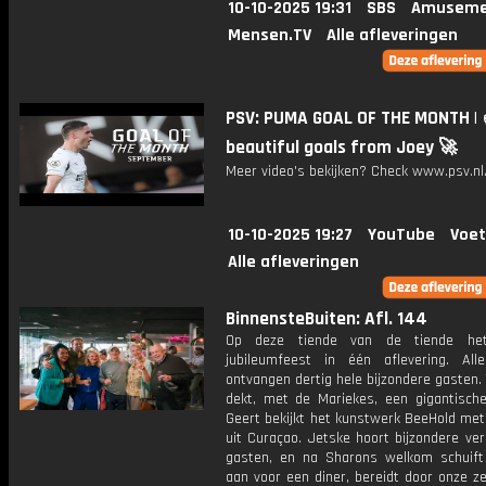
10-10-2025 19:31
SBS
Amuseme
Mensen.TV
Alle afleveringen
PSV: PUMA GOAL OF THE MONTH | 
beautiful goals from Joey 🚀
Meer video's bekijken? Check www.psv.nl/
10-10-2025 19:27
YouTube
Voet
Alle afleveringen
BinnensteBuiten: Afl. 144
Op deze tiende van de tiende het 
jubileumfeest in één aflevering. All
ontvangen dertig hele bijzondere gasten.
dekt, met de Mariekes, een gigantische
Geert bekijkt het kunstwerk BeeHold met
uit Curaçao. Jetske hoort bijzondere ve
gasten, en na Sharons welkom schuift
aan voor een diner, bereidt door onze z