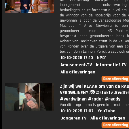
intergenerationele spraakverwarrin
bedoelingen en zelfacceptatie. * Willem
de winnaar van de Nobelprijs voor de V
gewonnen is door de Venezolaanse Mar
Machado. * Anya Niewierra is ee
genomineerden voor de NS Publieksp
bespreekt haar genomineerde boek b
Robèrt van Beckhoven staat in de keuken
van Norden over de uitgave van een spe
box van John Lennon. Yorick treedt ook o
10-10-2025 17:10
NPO1
Amusement.TV
Informatief.TV
Alle afleveringen
Zijn wij wel KLAAR om van de RA
VERDWIJNEN? 🫡 #stuktv #wdfi
#verdwijnen #radar #ready
Van dit programma is geen informatie be
10-10-2025 17:07
YouTube
Jongeren.TV
Alle afleveringen