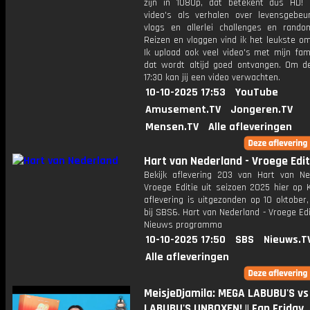
zijn in 1080p, dat betekent dus HD! 
video's als verhalen over levensgebeur
vlogs en allerlei challenges en rando
Reizen en vloggen vind ik het leukste o
Ik upload ook veel video's met mijn fam
dat wordt altijd goed ontvangen. Om 
17:30 kan jij een video verwachten.
10-10-2025 17:53
YouTube
Amusement.TV
Jongeren.TV
Mensen.TV
Alle afleveringen
Hart van Nederland - Vroege Edit
Bekijk aflevering 203 van Hart van Ne
Vroege Editie uit seizoen 2025 hier op 
aflevering is uitgezonden op 10 oktober,
bij SBS6. Hart van Nederland - Vroege Edi
Nieuws programma
10-10-2025 17:50
SBS
Nieuws.T
Alle afleveringen
MeisjeDjamila: MEGA LABUBU'S vs
LABUBU'S UNBOXEN! || Fan Friday