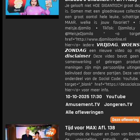
Je gelooft niet HOE GIGANTISCH groot de
is. Samen met een gloednieuwe collectie
een groot aantal hele leuke, schattige 
MAAR, welke is jouw favoriet? ⋆ S
meisje.djamila ⋆ TikTok: DjamilaLy
@MeisjeDjamila * <a target="
href="http://www.djamilaonline.nl
hier</a> Iedere 𝙑𝙍𝙄𝙅𝘿𝘼𝙂, 𝙒𝙊𝙀𝙉
𝙕𝙊𝙉𝘿𝘼𝙂 een nieuwe video op mi
𝙙𝙞𝙨𝙘𝙡𝙖𝙞𝙢𝙚𝙧 Deze video bevat gee
samenwerking of gekregen product
meningen zijn mijn persoonlijke uitinge
beïnvloed door andere partijen. Deze ver
onderdeel van de Social Code: YouTube.
target="_blank" href="https://desocialcod
hier</a> voor meer info.
10-10-2025 17:30
YouTube
Amusement.TV
Jongeren.TV
Alle afleveringen
Tijd voor MAX: Afl. 138
Raymonde de Kuyper en Daan van Bend
de voorstelling Katwijk, die g