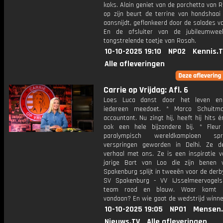
koks. Alain geniet van de porchetta van 
op zijn beurt de terrine van hondshaai
aansnijdt, geflankeerd door de salades v
En de afsluiter van de jubileumwee
tongstrelende toetje van Rosah.
10-10-2025 19:10
NPO2
Kennis.
Alle afleveringen
Carrie op Vrijdag: Afl. 6
Loes Luca danst door het leven en
iedereen meedoet. * Marco Schuitm
accountant. Nu zingt hij, heeft hij hits é
ook een hele bijzondere bij. * Fleu
paralympisch wereldkampioen sp
verspringen geworden in Delhi. Ze d
verhaal met ons. Ze is een inspiratie v
jarige Bart van Loo die zijn benen v
Spakenburg splijt in tweeën voor de der
SV Spakenburg - VV IJsselmeervogels
team rood en blauw. Waar komt d
vandaan? En wie gaat de wedstrijd winn
10-10-2025 19:05
NPO1
Mensen.
Nieuws.TV
Alle afleveringen