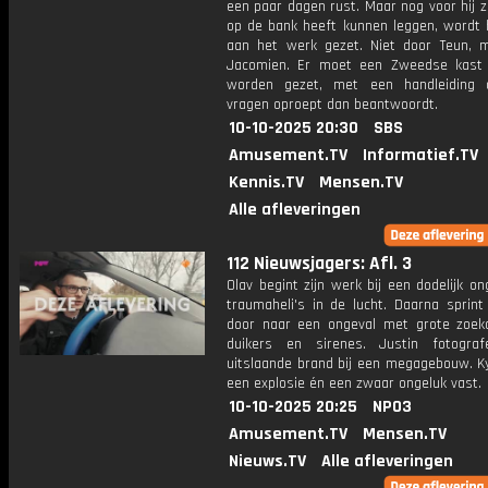
een paar dagen rust. Maar nog voor hij z
op de bank heeft kunnen leggen, wordt h
aan het werk gezet. Niet door Teun, 
Jacomien. Er moet een Zweedse kast 
worden gezet, met een handleiding 
vragen oproept dan beantwoordt.
10-10-2025 20:30
SBS
Amusement.TV
Informatief.TV
Kennis.TV
Mensen.TV
Alle afleveringen
112 Nieuwsjagers: Afl. 3
Olav begint zijn werk bij een dodelijk o
traumaheli's in de lucht. Daarna sprint 
door naar een ongeval met grote zoek
duikers en sirenes. Justin fotogra
uitslaande brand bij een megagebouw. Ky
een explosie én een zwaar ongeluk vast.
10-10-2025 20:25
NPO3
Amusement.TV
Mensen.TV
Nieuws.TV
Alle afleveringen