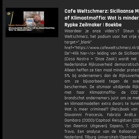
Cafe Weltschmerz: Siciliaanse M
of Klimaatmaffia: Wat is minder 
Rypke Zeilmaker | Boekbe
Waardeer je onze video's? Steun 
Weltschmerz, het podium voor het vrije 
target="_blank"
href="https://www.cafeweltschmerz.nl/
De">Klik hier</a> leiding van de Siciliaa
(Cosa Nostra = ‘Onze Zaak’) wordt net a
Nederlandse Rijksoverheid democratisch
Alleen heffen ze tien maal minder protect
5% bij ondernemers dan de Rijksoverhe
om ze bijvoorbeeld tegen de ove
beschermen. De alsmaar uitdijende Rijk
met haar Klimaatmaffia- de CO2
brandschat ondernemers juist om ze met 
en klimaatmodellen extra dwars te kunne
Wat is meer crimineel? (Reis)boek van
Giovannni Francesio, Fabrizio Ardit,o 
Gambaro (2000)/Capitool Reisgidsen (200
Van Reemst Uitgeverij Sapens, T. (201
Trova, Een analyse van de Italiaanse 
Nederland, Tilburg Universiteit/Openbaar 