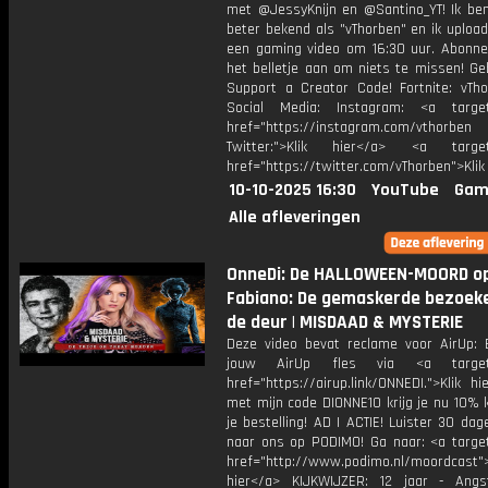
met @JessyKnijn en @Santino_YT! Ik ben
beter bekend als "vThorben" en ik upload
een gaming video om 16:30 uur. Abonne
het belletje aan om niets te missen! Ge
Support a Creator Code! Fortnite: vTho
Social Media: Instagram: <a target
href="https://instagram.com/vthorben
Twitter:">Klik hier</a> <a target=
href="https://twitter.com/vThorben">Klik
10-10-2025 16:30
YouTube
Gam
Alle afleveringen
OnneDi: De HALLOWEEN-MOORD op
Fabiano: De gemaskerde bezoek
de deur | MISDAAD & MYSTERIE
Deze video bevat reclame voor AirUp: 
jouw AirUp fles via <a target=
href="https://airup.link/ONNEDI.">Klik h
met mijn code DIONNE10 krijg je nu 10% 
je bestelling! AD | ACTIE! Luister 30 da
naar ons op PODIMO! Ga naar: <a target
href="http://www.podimo.nl/moordcast">
hier</a> KIJKWIJZER: 12 jaar - Ang