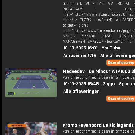
taalgebruik VOLG MIJ VIA SOCIAL
INSTAGRAM - <a target="_
href="http://www.instagram.com/Onned
hier</a> TIKTOK - @OnneDi ▻ FACEB
target="_blank"
href="https://www.facebook.com/pages/O
▻">Klik hier</a> E-MAIL ADVERT
MANAGEMENT ZAKELIJK - bente@amillionf
10-10-2025 16:01
YouTube
Amusement.TV
Alle afleveringe
Medvedev - De Minaur ATP1000 S
Van dit programma is geen informatie be
10-10-2025 15:45
Ziggo
Sporte
Alle afleveringen
Promo Feyenoord Celtic legends
Van dit programma is geen informatie be