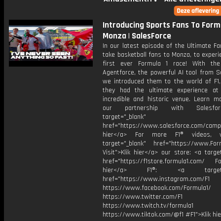
Introducing Sports Fans To Formu
Monza | SalesForce
In our latest episode of the Ultimate Fa
take basketball fans to Monza, to experi
first ever Formula 1 race! With th
Agentforce, the powerful AI tool from S
we introduced them to the world of F1,
they had the ultimate experience a
incredible and historic venue. Learn m
our partnership with Salesfo
target="_blank"
href="https://www.salesforce.com/campa
hier</a> For more F1® videos, v
target="_blank" href="https://www.For
Visit">Klik hier</a> our store: <a targe
href="https://f1store.formula1.com/ Fol
hier</a> F1®: <a target="_
href="https://www.instagram.com/F1
https://www.facebook.com/Formula1/
https://www.twitter.com/F1
https://www.twitch.tv/formula1
https://www.tiktok.com/@f1 #F1">Klik hi