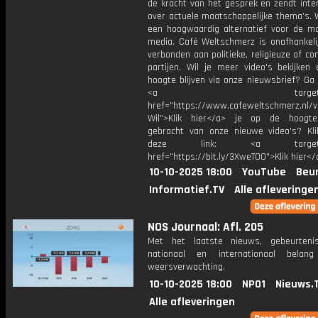
de kracht van het gesprek en zendt inte
over actuele maatschappelijke thema's. 
een hoogwaardig alternatief voor de m
media. Café Weltschmerz is onafhankelij
verbonden aan politieke, religieuze of c
partijen. Wil je meer video's bekijken
hoogte blijven via onze nieuwsbrief? Ga
<a target="_bl
href="https://www.cafeweltschmerz.nl/v
Wil">Klik hier</a> je op de hoogt
gebracht van onze nieuwe video's? Kl
deze link: <a target="_
href="https://bit.ly/3XweTO0">Klik hier</
10-10-2025 18:00
YouTube
Beur
Informatief.TV
Alle afleveringe
NOS Journaal: Afl. 205
Met het laatste nieuws, gebeurteni
nationaal en internationaal bela
weersverwachting.
10-10-2025 18:00
NPO1
Nieuws.
Alle afleveringen