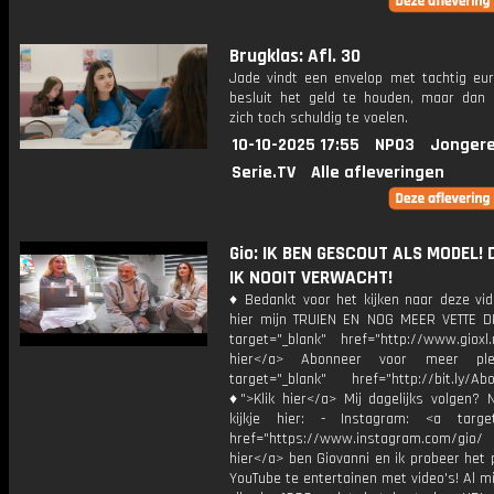
Brugklas: Afl. 30
Jade vindt een envelop met tachtig eur
besluit het geld te houden, maar dan 
zich toch schuldig te voelen.
10-10-2025 17:55
NPO3
Jongere
Serie.TV
Alle afleveringen
Gio: IK BEN GESCOUT ALS MODEL! 
IK NOOIT VERWACHT!
♦ Bedankt voor het kijken naar deze vid
hier mijn TRUIEN EN NOG MEER VETTE D
target="_blank" href="http://www.gioxl.
hier</a> Abonneer voor meer ple
target="_blank" href="http://bit.ly/Ab
♦">Klik hier</a> Mij dagelijks volgen?
kijkje hier: - Instagram: <a target
href="https://www.instagram.com/gio/
hier</a> ben Giovanni en ik probeer het 
YouTube te entertainen met video's! Al mi