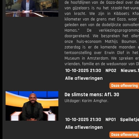
de hoofdlijnen van de Gaza-deal over de 
van gijzelaars is nu het staakt-het-vur
van kracht. We zijn in Kibboets Kf
kilometer van de grens met Gaza, waar 
geleden een van de dodelijkste aanvalle
Hamas.* De verkiezingsprogramm
doorgerekend. We bespreken het all
onze huis-econoom Mathijs Bouman.
zaterdag is er de komende maanden 
tentoonstelling over Erwin Olaf in het 
Museum in Amsterdam. We spreken er
vrienden, familie en de weduwnaar van Ol
10-10-2025 21:30
NPO2
Nieuws.
Alle afleveringen
De slimste mens: Afl. 30
Uitdager: Karim Amghar.
10-10-2025 21:30
NPO1
Spelletj
Alle afleveringen