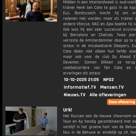
Midden in een interlandweek is oud-voetb
trainer Henk ten Cate te gast in de kap
Eus. Bondscoach mocht hij om ondu
redenen niet worden, maar als trainer 
andere Vitesse, NAC en Ajax boekte hij 
Ook was hij een zeer succesvol assisten
bij Barcelona en Chelsea. Twee jaa
verraste de Amsterdammer door op te d
acteur in de misdaadserie Sleepers. E
Cate delen niet alleen hun liefde voor
maar ook voor de club Go Ahead Ea
Deventer. Samen blikken ze ter
voetbalcarrière van Ten Cate en o
ervaringen als acteur.
10-10-2025 21:05
NPO2
Informatief.TV
Mensen.TV
Nieuws.TV
Alle afleveringen
Urk!
Het klussen aan de nieuwe showroom w
Teun en Ap handig gecombineerd met een
verblijf in het groene hart van de Betu
klus in de Betuwe er eindelijk op zit, h