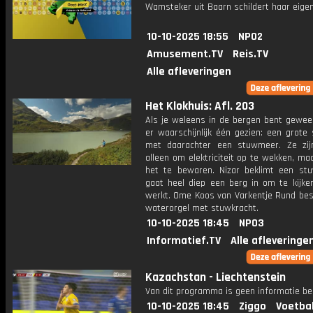
Wamsteker uit Baarn schildert haar eigen
10-10-2025 18:55
NPO2
Amusement.TV
Reis.TV
Alle afleveringen
Het Klokhuis: Afl. 203
Als je weleens in de bergen bent gewees
er waarschijnlijk één gezien: een grote
met daarachter een stuwmeer. Ze zij
alleen om elektriciteit op te wekken, m
het te bewaren. Nizar beklimt een s
gaat heel diep een berg in om te kijke
werkt. Ome Koos van Varkentje Rund bes
waterorgel met stuwkracht.
10-10-2025 18:45
NPO3
Informatief.TV
Alle afleveringe
Kazachstan - Liechtenstein
Van dit programma is geen informatie be
10-10-2025 18:45
Ziggo
Voetba