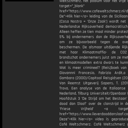
Weltschmerz, het podium voor het vrije 
target="_blank"
href="https://www.cafeweltschmerz.nl/
De">Klik hier</a> leiding van de Siciliaa
(Cosa Nostra = ‘Onze Zaak’) wordt net a
Nederlandse Rijksoverheid democratisch
Alleen heffen ze tien maal minder protect
5% bij ondernemers dan de Rijksoverhe
om ze bijvoorbeeld tegen de ove
beschermen. De alsmaar uitdijende Rijk
met haar Klimaatmaffia- de CO2
brandschat ondernemers juist om ze met 
en klimaatmodellen extra dwars te kunne
Wat is meer crimineel? (Reis)boek van
Giovannni Francesio, Fabrizio Ardit,o 
Gambaro (2000)/Capitool Reisgidsen (200
Van Reemst Uitgeverij Sapens, T. (201
Trova, Een analyse van de Italiaanse 
Nederland, Tilburg Universiteit/Openbaar 
Hoofdstuk 3 ‘De Strijd om het Bestaan’ 
dood dan Slaaf’ over de clanstrijd in d
‘Friese Vrijheid’ <a target="
href="https://www.lieverdooddanslaaf
Deze">Klik hier</a> video is geproduc
Café Weltschmerz. Café Weltschmerz g