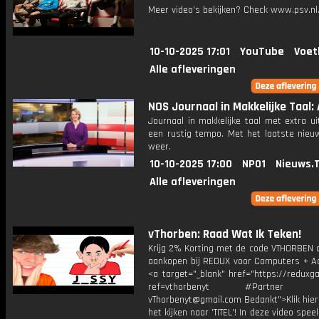
Meer video's bekijken? Check www.psv.nl/
10-10-2025 17:01
YouTube
Voet
Alle afleveringen
NOS Journaal in Makkelijke Taal: 
Journaal in makkelijke taal met extra ui
een rustig tempo. Met het laatste nieu
weer.
10-10-2025 17:00
NPO1
Nieuws.
Alle afleveringen
vThorben: Raad Wat Ik Teken!
Krijg 2% Korting met de code VTHORBEN o
aankopen bij REDUX voor Computers + Ac
<a target="_blank" href="https://reduxg
ref=vthorbenyt #Partner Bu
vThorbenyt@gmail.com Bedankt">Klik hier
het kijken naar 'TITEL'! In deze video spee