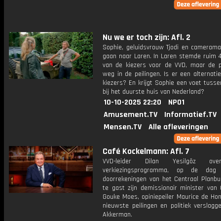
Nu we er toch zijn: Afl. 2
Sophie, geluidsvrouw Tjodi en camerama
gaan naar Laren. In Laren stemde ruim 4
van de kiezers voor de VVD, maar de pa
weg in de peilingen. Is er een alternati
kiezers? En krijgt Sophie een voet tuss
bij het duurste huis van Nederland?
10-10-2025 22:20
NPO1
Amusement.TV
Informatief.TV
Mensen.TV
Alle afleveringen
Café Kockelmann: Afl. 7
VVD-leider Dilan Yesilgöz ov
verkiezingsprogramma, op de da
doorrekeningen van het Centraal Planbu
te gast zijn demissionair minister van 
Gouke Moes, opiniepeiler Maurice de Ho
nieuwste peilingen en politiek verslagg
Akkerman.