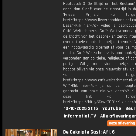
Hoofdstuk 3 ‘De Strijd om het Bestaan’ 
dood dan Slaaf’ over de clanstrijd in d
‘Friese Vrijheid’ <a target="
href="https://www.lieverdooddanslaaf
Deze">Klik hier</a> video is geproduc
Café Weltschmerz. Café Weltschmerz g
de kracht van het gesprek en zendt inte
over actuele maatschappelijke thema's. 
een hoogwaardig alternatief voor de m
media. Café Weltschmerz is onafhankelij
verbonden aan politieke, religieuze of c
partijen. Wil je meer video's bekijken
hoogte blijven via onze nieuwsbrief? Ga
<a target="_bl
href="https://www.cafeweltschmerz.nl/v
Wil">Klik hier</a> je op de hoogt
gebracht van onze nieuwe video's? Kl
deze link: <a target="_
href="https://bit.ly/3XweTO0">Klik hier</
10-10-2025 21:16
YouTube
Beur
Informatief.TV
Alle afleveringe
De Geknipte Gast: Afl. 6