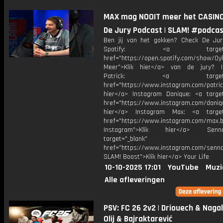
MAX mag NOOIT meer het CASINO 
De Jury Podcast | SLAM! #podca
Ben jij van het gokken? Check De Ju
Spotify: <a target="_
href="https://open.spotify.com/show/0
Meer">Klik hier</a> van de jury? I
Patrick: <a target="_
href="https://www.instagram.com/patric
hier</a> Instagram Danique: <a target
href="https://www.instagram.com/daniq
hier</a> Instagram Max: <a target=
href="https://www.instagram.com/max.b
Instagram">Klik hier</a> Se
target="_blank"
href="https://www.instagram.com/senna
SLAM! Boost">Klik hier</a> Your Life
10-10-2025 17:01
YouTube
Muzi
Alle afleveringen
PSV: FC 26 2v2 | Driouech & Naga
Olij & Bajraktarević