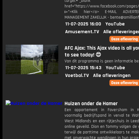
target="_blank"
href="https://www.facebook.com/pages/O
▻">Klik hier</a> E-MAIL ADVERT
MANAGEMENT ZAKELIJK - bente@amillionf
11-07-2025 16:00
YouTube
Amusement.TV
Alle afleveringe
AFC Ajax: This Ajax video is all y
to see today! 😍
Van dit programma is geen informatie be
11-07-2025 15:43
YouTube
Voetbal.TV
Alle afleveringen
Huizen onder de Hamer
Een appartement in Faversham in K
voormalig bedrijfspand in verval te Wal
West Midlands en een rijtjeshuis in Lee
online geveild. Dion en Tommy volgen de
terwijl de parttime ontwikkelaars te mak
met onverwachte wendingen in hun proje