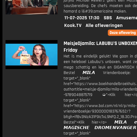
jurylid Michaël Rewers geeft een Maste
sausbereiding. De chefs moeten ook de
homard a l&#39;americaine maken.
11-07-2025 17:30
SBS
Amuseme
Kook.TV
Alle afleveringen
MeisjeDjamila: LABUBU'S UNBOXEN!
Friday
Het is me eindelijk gelukt! We gaan in 
een heleboel Labubu's unboxen, want ze 
mega schattig en leuk en GIGANTISCH
Bestel 𝙈𝙄𝙇𝘼 Vriendenboekj
target="_blank"
href="https://www.boekhandelbroekhuis.
authortitle=meisje-djamila/mila-vriendenb
-9789048875719 ➭">Klik hier
target="_blank"
href="https://www.bol.com/nl/nl/p/mila-
vriendenboekje/9300000183767652/?
bltgh=lfBv3NIzA31F9IcTxL9NFQ.2_18.30.Pro
Bestel">Klik hier</a> 𝙈𝙄𝙇𝘼 
𝙈𝘼𝙂𝙄𝙎𝘾𝙃𝙀 𝘿𝙍𝙊𝙈𝙀𝙉𝙑𝘼𝙉𝙂
target="_blank"