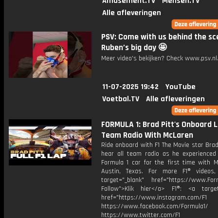
Amusement.TV
Mensen.TV
Alle afleveringen
PSV: Come with us behind the sc
Ruben’s big day 🤩
Meer video's bekijken? Check www.psv.nl/
11-07-2025 19:42
YouTube
Voetbal.TV
Alle afleveringen
FORMULA 1: Brad Pitt's Onboard 
Team Radio With McLaren
Ride onboard with F1 The Movie star Brad
hear all team radio as he experienced 
Formula 1 car for the first time with M
Austin, Texas. For more F1® videos,
target="_blank" href="https://www.For
Follow">Klik hier</a> F1®: <a target
href="https://www.instagram.com/F1
https://www.facebook.com/Formula1/
https://www.twitter.com/F1