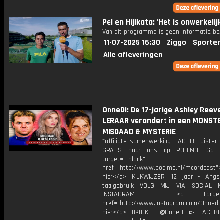
Pel en Hijikata: 'Het is onwerkelijk
Van dit programma is geen informatie be
11-07-2025 16:30
Ziggo
Sporte
Alle afleveringen
OnneDi: De 17-jarige Ashley Reev
LERAAR verandert in een MONSTER
MISDAAD & MYSTERIE
*affiliate samenwerking | ACTIE! Luiste
GRATIS naar ons op PODIMO! Ga 
target="_blank"
href="http://www.podimo.nl/moordcast">
hier</a> KIJKWIJZER: 12 jaar - Ang
taalgebruik VOLG MIJ VIA SOCIAL
INSTAGRAM - <a target="_
href="http://www.instagram.com/Onned
hier</a> TIKTOK - @OnneDi ▻ FACEB