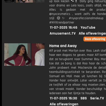
up look kiezen 🐾💄 Dolly ging natuurli
voor drama en Leia koos, zoals altijd, m
Alles is gedaan met de produc
@nyxcosmetics , want zelfs de hond
stijl 😌✨ #nyxprofessionalmakeup
#NYXtrendpartner
11-07-2025 16:46
YouTube
Amusement.TV
Alle afleveringe
Home and Away
Alf praat met Marilyn over Roo. Leah ste
haar een dagpas te geven, maar Alf komt
dat ze terugkomt naar Summer Bay. Mari
toe dat ze bang is dat Roo haar de schu
John probeert met Mackenzie de detai
teambuildingsactiviteit te bespreken. R
Samuel en Mali mee uit lunchen bij S
Xander haar ontwijkt. Later vertelt ze 
ze twijfelt of ze elkaar nog moeten zie
van streek maakt. Xander beschuldigt h
iedereen aan het lijntje te houden.
11-07-2025 16:30
SBS
Serie.TV
Alle afleveringen