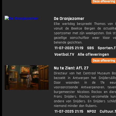
De Oranjezomer
Elke werkdag bespreekt Thomas van 
vanuit de Beekse Bergen de actualit
sportzomer met zijn weekgasten. Ook st
gezellige aanschuifbar weer klaar 
bekende gezichten.
11-07-2025 21:19
SBS
Sporten.
Voetbal.TV
Alle afleveringen
Nu te Zien!: Afl. 27
Directeur van het Centraal Museum Ba
bezoekt in Antwerpen het Snijders&Ro
Daar woonden in de 17e eeu
vooraanstaande Antwerpenaren, teve
burgemeester Nicolaas Rockox en diere
Frans Snijders. Rockox verzamelde kun
andere van Snijders. En Snijders schil
niemand minder dan Rubens.
11-07-2025 21:15
NPO2
Cultuur.