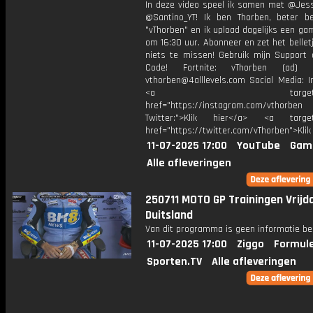
In deze video speel ik samen met @Jess
@Santino_YT! Ik ben Thorben, beter b
"vThorben" en ik upload dagelijks een ga
om 16:30 uur. Abonneer en zet het belle
niets te missen! Gebruik mijn Support 
Code! Fortnite: vThorben (ad) B
vthorben@4alllevels.com Social Media: I
<a target="_bl
href="https://instagram.com/vthorben
Twitter:">Klik hier</a> <a target=
href="https://twitter.com/vThorben">Klik
11-07-2025 17:00
YouTube
Gam
Alle afleveringen
250711 MOTO GP Trainingen Vrijd
Duitsland
Van dit programma is geen informatie be
11-07-2025 17:00
Ziggo
Formule
Sporten.TV
Alle afleveringen