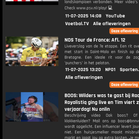
landskampioen verbonden. Meer video's 
Check www.psv.nl/play! 💻
11-07-2025 14:08
YouTube
Voetbal.TV
Alle afleveringen
NOS Tour de France: Afl. 12
Liveverslag van de 7e etappe. Een rit o
met start in Saint-Malo en finish op d
Bretagne. Een ideale rit voor de z
'punchers' in het peloton.
11-07-2025 13:20
NPO1
Sporten
Alle afleveringen
BOOS: Wilders was te gast bij Ra
Royalistiq ging live en Tim viert z
verjaardag! Nu onlin
Beschrijving video Ook boos? O
klokkenluiden? Mail ons op boos@bnnva
wordt opgelicht. Een influencer levert jo
niet. Een huisjesmelker maakt misbru
markt en jaagt jou op extra kosten. Je 