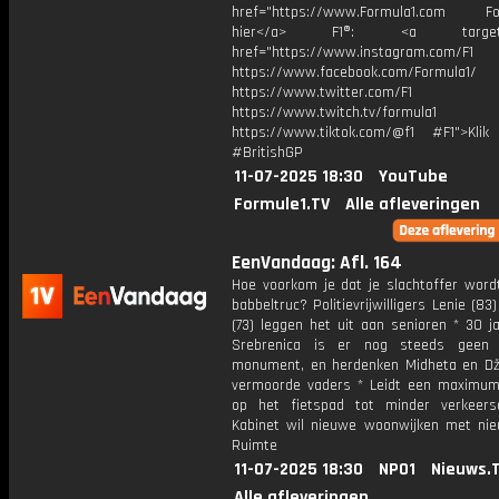
href="https://www.Formula1.com Fol
hier</a> F1®: <a target="_
href="https://www.instagram.com/F1
https://www.facebook.com/Formula1/
https://www.twitter.com/F1
https://www.twitch.tv/formula1
https://www.tiktok.com/@f1 #F1">Klik
#BritishGP
11-07-2025 18:30
YouTube
Formule1.TV
Alle afleveringen
EenVandaag: Afl. 164
Hoe voorkom je dat je slachtoffer word
babbeltruc? Politievrijwilligers Lenie (83
(73) leggen het uit aan senioren * 30 j
Srebrenica is er nog steeds geen n
monument, en herdenken Midheta en D
vermoorde vaders * Leidt een maximum
op het fietspad tot minder verkeer
Kabinet wil nieuwe woonwijken met ni
Ruimte
11-07-2025 18:30
NPO1
Nieuws.
Alle afleveringen