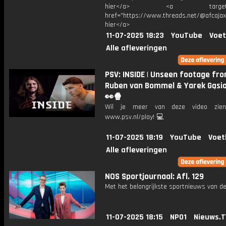
hier</a> <a target="_
href="https://www.threads.net/@afcajax
hier</a>
11-07-2025 18:23
YouTube
Voet
Alle afleveringen
PSV: INSIDE | Unseen footage fr
Ruben van Bommel & Yarek Gąsi
👀🍿
Wil je meer van deze video zie
www.psv.nl/play! 💻
11-07-2025 18:19
YouTube
Voet
Alle afleveringen
NOS Sportjournaal: Afl. 129
Met het belangrijkste sportnieuws van de
11-07-2025 18:15
NPO1
Nieuws.T