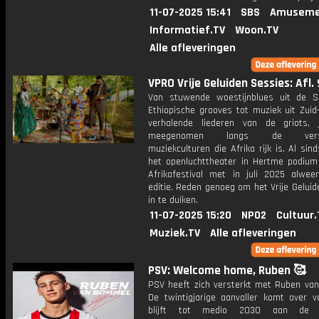
11-07-2025 15:41
SBS
Amuseme
Informatief.TV
Woon.TV
Alle afleveringen
VPRO Vrije Geluiden Sessies: Afl. 
Van stuwende woestijnblues uit de 
Ethiopische grooves tot muziek uit Zuid
verhalende liederen van de griots,
meegenomen langs de versch
muziekculturen die Afrika rijk is. Al sin
het openluchttheater in Hertme podium
Afrikafestival met in juli 2025 alwe
editie. Reden genoeg om het Vrije Geluid
in te duiken.
11-07-2025 15:20
NPO2
Cultuur.
Muziek.TV
Alle afleveringen
PSV: Welcome home, Ruben 🥰
PSV heeft zich versterkt met Ruben va
De twintigjarige aanvaller komt over 
blijft tot medio 2030 aan de r