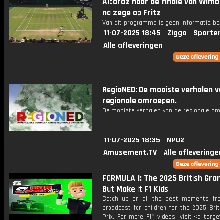
Alcaraz naar de finale van Wimb
na zege op Fritz
Van dit programma is geen informatie be
11-07-2025 18:45
Ziggo
Sporte
Alle afleveringen
RegioNED: De mooiste verhalen v
regionale omroepen.
De mooiste verhalen van de regionale om
11-07-2025 18:35
NPO2
Amusement.TV
Alle afleveringe
FORMULA 1: The 2025 British Gran
But Make It F1 Kids
Catch up on all the best moments fr
broadcast for children for the 2025 Bri
Prix. For more F1® videos, visit <a targe