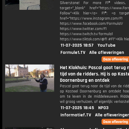
Silverstone! For more F1® videos, 
target="_blank" href="https://www.For
Follow">Klik hier</a> F1®: <a target
href="https://www.instagram.com/F1
https://www.facebook.com/Formula1/
https://www.twitter.com/F1
https://www.twitch.tv/formula1
https://www.tiktok.com/@f1 #F1">Klik hi
11-07-2025 18:57
YouTube
Formule1.TV
Alle afleveringen
Het Klokhuis: Pascal gaat terug 
tijd van de ridders. Hij is op Kast
Doornenburg en ontdek
Pascal gaat terug naar de tijd van de ridde
op Kasteel Doornenburg en ontdekt ho
om te leven in de middeleeuwen. Ridde
wil graag verhuizen, of eigenlijk: verkaste
11-07-2025 18:45
NPO3
Informatief.TV
Alle afleveringe