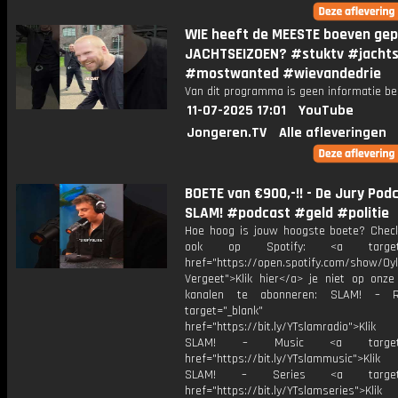
WIE heeft de MEESTE boeven gep
JACHTSEIZOEN? #stuktv #jacht
#mostwanted #wievandedrie
Van dit programma is geen informatie be
11-07-2025 17:01
YouTube
Jongeren.TV
Alle afleveringen
BOETE van €900,-!! - De Jury Podc
SLAM! #podcast #geld #politie
Hoe hoog is jouw hoogste boete? Chec
ook op Spotify: <a target="
href="https://open.spotify.com/show/0
Vergeet">Klik hier</a> je niet op onze
kanalen te abonneren: SLAM! – 
target="_blank"
href="https://bit.ly/YTslamradio">Klik
SLAM! – Music <a target="_
href="https://bit.ly/YTslammusic">Klik
SLAM! – Series <a target="
href="https://bit.ly/YTslamseries">Klik