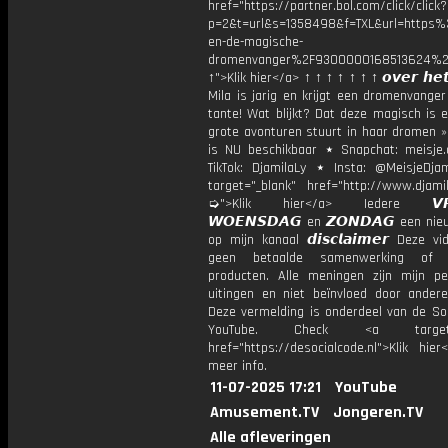
href="https://partner.bol.com/click/click?
p=2&t=url&s=1358498&f=TXL&url=http
en-de-magische-
dromenvanger%2F9300000168513624%2
↑">Klik hier</a> ↑ ↑ ↑ ↑ ↑ ↑ ↑ 𝙤𝙫𝙚𝙧 𝙝𝙚𝙩
Mila is jarig en krijgt een dromenvange
tante! Wat blijkt? Dat deze magisch is 
grote avonturen stuurt in haar dromen »
is NU beschikbaar ⋆ Snapchat: meisje.
TikTok: DjamilaLy ⋆ Insta: @MeisjeDja
target="_blank" href="http://www.djamil
➭">Klik hier</a> Iedere 𝙑𝙍𝙄
𝙒𝙊𝙀𝙉𝙎𝘿𝘼𝙂 en 𝙕𝙊𝙉𝘿𝘼𝙂 een ni
op mijn kanaal 𝙙𝙞𝙨𝙘𝙡𝙖𝙞𝙢𝙚𝙧 Deze v
geen betaalde samenwerking of 
producten. Alle meningen zijn mijn per
uitingen en niet beïnvloed door andere 
Deze vermelding is onderdeel van de Soc
YouTube. Check <a target="
href="https://desocialcode.nl">Klik hie
meer info.
11-07-2025 17:21
YouTube
Amusement.TV
Jongeren.TV
Alle afleveringen