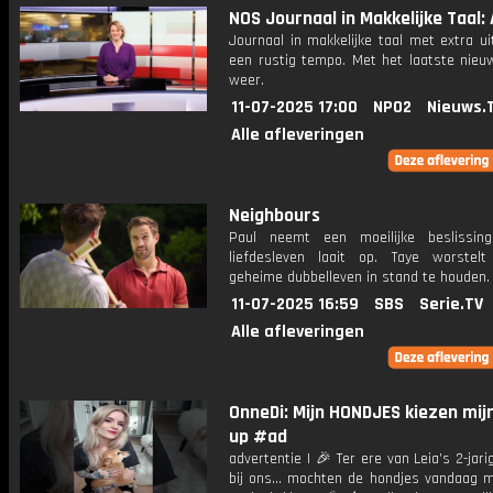
NOS Journaal in Makkelijke Taal: 
Journaal in makkelijke taal met extra ui
een rustig tempo. Met het laatste nieu
weer.
11-07-2025 17:00
NPO2
Nieuws.
Alle afleveringen
Neighbours
Paul neemt een moeilijke beslissin
liefdesleven laait op. Taye worstel
geheime dubbelleven in stand te houden.
11-07-2025 16:59
SBS
Serie.TV
Alle afleveringen
OnneDi: Mijn HONDJES kiezen mij
up #ad
advertentie | 🎉 Ter ere van Leia’s 2-jari
bij ons… mochten de hondjes vandaag m