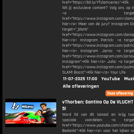
href="https://bit.ly/YTslamseries">Klik
Wil jij exclusieve content? Volg ons op 
<a target="_bl
href="https://www.instagram.com/slamoff
hier</a> Meer van de jury? Instagram Da
target="_blank"
href="https://www.instagram.com/daniq
hier</a> Instagram Patrick: <a target
href="https://www.instagram.com/patric
hier</a> Instagram Jarno: <a target
href="https://www.instagram.com/jarno
Instagram">Klik hier</a> Julia: <a targe
href="https://www.instagram.com/juulm
SLAM! Boost">Klik hier</a> Your Life
11-07-2025 17:00
YouTube
Muzi
Alle afleveringen
vThorben: Santino Op De VLUCHT
5!
Word lid van dit kanaal en krijg to
speciale voordelen: <a target=
href="https://www.youtube.com/channel
Bedankt">Klik hier</a> voor het kijken naa