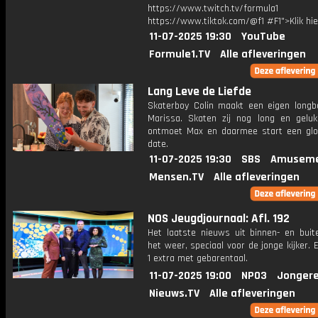
https://www.twitch.tv/formula1
https://www.tiktok.com/@f1 #F1">Klik hi
11-07-2025 19:30
YouTube
Formule1.TV
Alle afleveringen
Lang Leve de Liefde
Skaterboy Colin maakt een eigen longb
Marissa. Skaten zij nog long en gelu
ontmoet Max en daarmee start een gl
date.
11-07-2025 19:30
SBS
Amuseme
Mensen.TV
Alle afleveringen
NOS Jeugdjournaal: Afl. 192
Het laatste nieuws uit binnen- en buit
het weer, speciaal voor de jonge kijker.
1 extra met gebarentaal.
11-07-2025 19:00
NPO3
Jongere
Nieuws.TV
Alle afleveringen