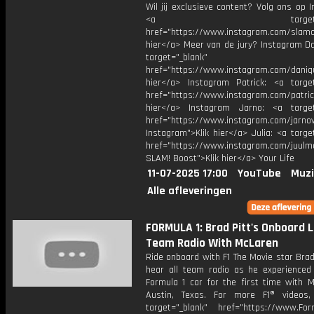
Wil jij exclusieve content? Volg ons op 
<a target="_bl
href="https://www.instagram.com/slamoff
hier</a> Meer van de jury? Instagram Da
target="_blank"
href="https://www.instagram.com/daniq
hier</a> Instagram Patrick: <a target
href="https://www.instagram.com/patric
hier</a> Instagram Jarno: <a target
href="https://www.instagram.com/jarno
Instagram">Klik hier</a> Julia: <a targe
href="https://www.instagram.com/juulm
SLAM! Boost">Klik hier</a> Your Life
11-07-2025 17:00
YouTube
Muzi
Alle afleveringen
FORMULA 1: Brad Pitt's Onboard 
Team Radio With McLaren
Ride onboard with F1 The Movie star Brad
hear all team radio as he experienced 
Formula 1 car for the first time with M
Austin, Texas. For more F1® videos,
target="_blank" href="https://www.For