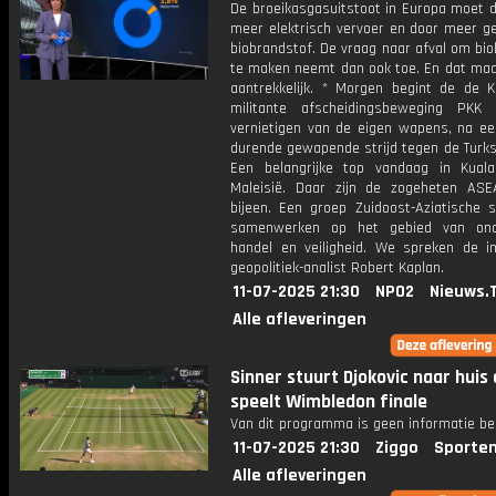
De broeikasgasuitstoot in Europa moet d
meer elektrisch vervoer en door meer ge
biobrandstof. De vraag naar afval om bi
te maken neemt dan ook toe. En dat maa
aantrekkelijk. * Morgen begint de de K
militante afscheidingsbeweging PKK
vernietigen van de eigen wapens, na ee
durende gewapende strijd tegen de Turks
Een belangrijke top vandaag in Kual
Maleisië. Daar zijn de zogeheten ASE
bijeen. Een groep Zuidoost-Aziatische s
samenwerken op het gebied van on
handel en veiligheid. We spreken de inv
geopolitiek-analist Robert Kaplan.
11-07-2025 21:30
NPO2
Nieuws.
Alle afleveringen
Sinner stuurt Djokovic naar huis
speelt Wimbledon finale
Van dit programma is geen informatie be
11-07-2025 21:30
Ziggo
Sporten
Alle afleveringen