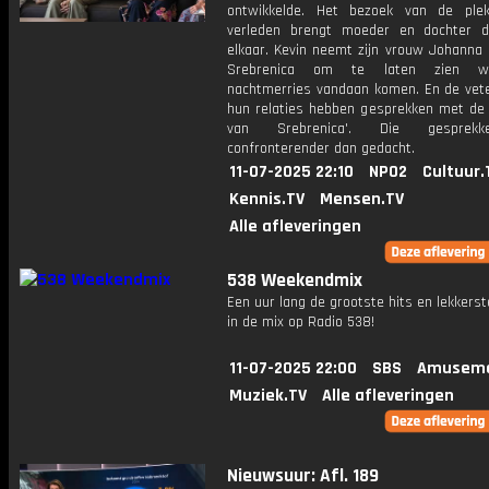
ontwikkelde. Het bezoek van de ple
verleden brengt moeder en dochter di
elkaar. Kevin neemt zijn vrouw Johanna
Srebrenica om te laten zien wa
nachtmerries vandaan komen. En de vet
hun relaties hebben gesprekken met de
van Srebrenica'. Die gesprekk
confronterender dan gedacht.
11-07-2025 22:10
NPO2
Cultuur.
Kennis.TV
Mensen.TV
Alle afleveringen
538 Weekendmix
Een uur lang de grootste hits en lekkerst
in de mix op Radio 538!
11-07-2025 22:00
SBS
Amuseme
Muziek.TV
Alle afleveringen
Nieuwsuur: Afl. 189