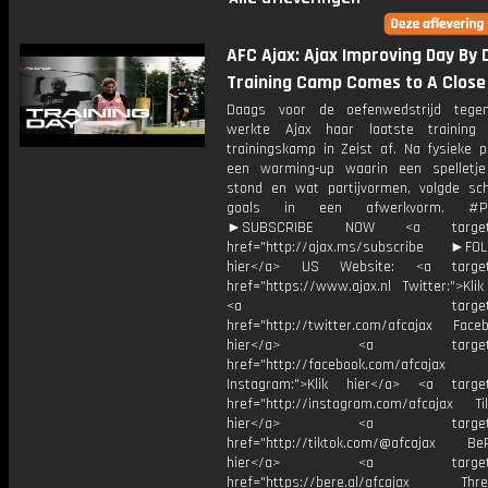
AFC Ajax: Ajax Improving Day By 
Training Camp Comes to A Close
Daags voor de oefenwedstrijd tege
werkte Ajax haar laatste training
trainingskamp in Zeist af. Na fysieke p
een warming-up waarin een spelletje
stond en wat partijvormen, volgde sch
goals in een afwerkvorm. #Pr
►SUBSCRIBE NOW <a target="
href="http://ajax.ms/subscribe ►FOL
hier</a> US Website: <a target=
href="https://www.ajax.nl Twitter:">Kli
<a target="_bl
href="http://twitter.com/afcajax Facebo
hier</a> <a target="_
href="http://facebook.com/afcajax
Instagram:">Klik hier</a> <a target
href="http://instagram.com/afcajax TikT
hier</a> <a target="_
href="http://tiktok.com/@afcajax BeRe
hier</a> <a target="_
href="https://bere.al/afcajax Threa