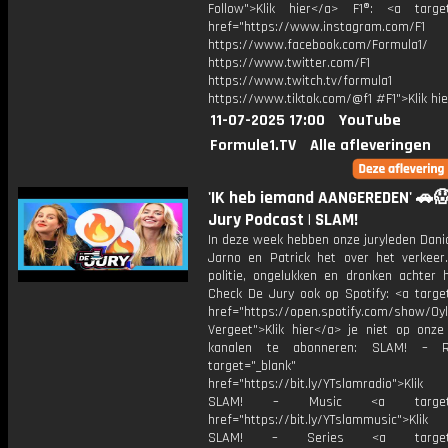
Follow">Klik hier</a> F1®: <a target
href="https://www.instagram.com/F1
https://www.facebook.com/Formula1/
https://www.twitter.com/F1
https://www.twitch.tv/formula1
https://www.tiktok.com/@f1 #F1">Klik hi
11-07-2025 17:00
YouTube
Formule1.TV
Alle afleveringen
'IK heb iemand AANGEREDEN' 🚗😱
Jury Podcast | SLAM!
In deze week hebben onze juryleden Daniq
Jarno en Patrick het over het verkeer
politie, ongelukken en dronken achter h
Check De Jury ook op Spotify: <a target
href="https://open.spotify.com/show/0
Vergeet">Klik hier</a> je niet op onze
kanalen te abonneren: SLAM! – 
target="_blank"
href="https://bit.ly/YTslamradio">Klik
SLAM! – Music <a target="_
href="https://bit.ly/YTslammusic">Klik
SLAM! – Series <a target="