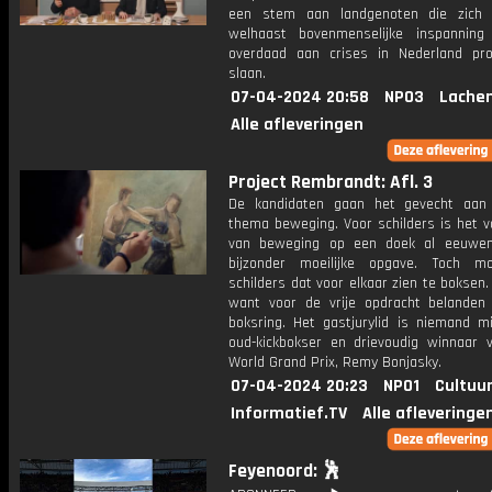
een stem aan landgenoten die zich
welhaast bovenmenselijke inspannin
overdaad aan crises in Nederland pr
slaan.
07-04-2024 20:58
NPO3
Lachen
Alle afleveringen
Project Rembrandt: Afl. 3
De kandidaten gaan het gevecht aan
thema beweging. Voor schilders is het v
van beweging op een doek al eeuwen
bijzonder moeilijke opgave. Toch m
schilders dat voor elkaar zien te boksen. L
want voor de vrije opdracht belanden
boksring. Het gastjurylid is niemand m
oud-kickbokser en drievoudig winnaar 
World Grand Prix, Remy Bonjasky.
07-04-2024 20:23
NPO1
Cultuur
Informatief.TV
Alle afleveringe
Feyenoord: 🕺