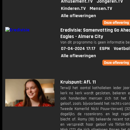
Amusement.TV
Jongeren.TV
Kinderen.TV
Mensen.TV
Alle afleveringen
Eredivisie: Samenvatting Go Ahe
Eagles - Almere City
Van dit programma is geen informatie be
07-04-2024 17:17
ESPN
Voetbal
Alle afleveringen
Kruispunt: Afl. 11
Terwijl het aantal katholieken ieder jaa
kerk na kerk wordt gesloten, bekeren er
ook honderden mensen zich tot het k
geloof, zoals bijvoorbeeld het rechts-con
Tweede Kamerlid Nicki Pouw-Verweij (32)
dagelijks de rozenkrans en legt rege
biecht af. Romy (18) bekeerde recent tot
en verspreidt haar geloof via TikTok-fi
Mink (22) die zich afgelopen Pasen liet 