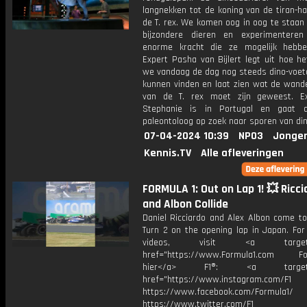
langnekken tot de koning van de tiran-h
de T. rex. We komen oog in oog te staan
bijzondere dieren en experimentere
enorme kracht die ze mogelijk hebb
Expert Pasha van Bijlert legt uit hoe h
we vandaag de dag nog steeds dino-voet
kunnen vinden en laat zien wat de wande
van de T. rex moet zijn geweest. Exp
Stephanie is in Portugal en gaat a
paleontoloog op zoek naar sporen van din
07-04-2024 10:39
NPO3
Jonger
Kennis.TV
Alle afleveringen
FORMULA 1: Out on Lap 1! 💥 Ricci
and Albon Collide
Daniel Ricciardo and Alex Albon come to
Turn 2 on the opening lap in Japan. For
videos, visit <a target="_
href="https://www.Formula1.com Fol
hier</a> F1®: <a target="_
href="https://www.instagram.com/F1
https://www.facebook.com/Formula1/
https://www.twitter.com/F1