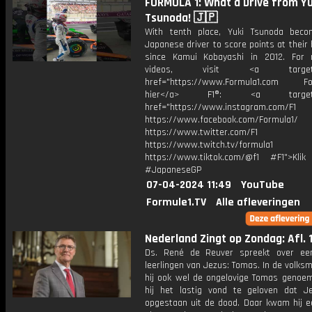
FORMULA 1: What a Drive from Yu
Tsunoda! 🇯🇵
With tenth place, Yuki Tsunoda beco
Japanese driver to score points at their
since Kamui Kobayashi in 2012. For
videos, visit <a target="_
href="https://www.Formula1.com Fol
hier</a> F1®: <a target="_
href="https://www.instagram.com/F1
https://www.facebook.com/Formula1/
https://www.twitter.com/F1
https://www.twitch.tv/formula1
https://www.tiktok.com/@f1 #F1">Klik
#JapaneseGP
07-04-2024 11:49
YouTube
Formule1.TV
Alle afleveringen
Nederland Zingt op Zondag: Afl. 
Ds. René de Reuver spreekt over ee
leerlingen van Jezus: Tomas. In de volk
hij ook wel de ongelovige Tomas genoe
hij het lastig vond te geloven dat 
opgestaan uit de dood. Daar kwam hij ee