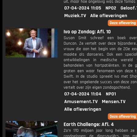
uit, maar hoe ongelovig was deze Tomas e
07-04-2024 11:05
NPO2
Geloof.
Muziek.TV
Alle afleveringen
Ivo op Zondag: Afl. 10
Susan Smit schreef een boek over
Duncan. Ze vertelt over deze bijzondere
vrouw die aan het begin van de 20e ee
maakte als danseres. Ook een specia
ontwikkelingen in medische wereld 
behandelen van hartpatiënten. In de ga
groten een waar fenomeen van deze tij
Swift. In de studio spreekt Ivo met Sha
over het ongekende succes van deze zang
vertelt over zijn eigen zondagochtend.
07-04-2024 11:04
NPO1
Amusement.TV
Mensen.TV
Alle afleveringen
Earth Challenge: Afl. 4
Zo'n 170 miljoen jaar lang hebben ze
rondgelopen: de dinosauriërs. Van m