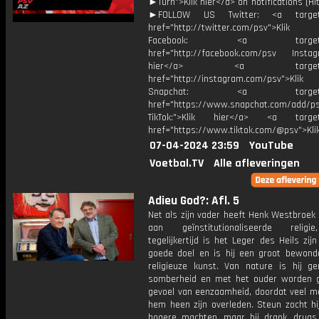
►Turn">Klik hier</a> on notifications (Hit 
►FOLLOW US Twitter: <a target=
href="http://twitter.com/psv">Klik
Facebook: <a target="_
href="http://facebook.com/psv Instagr
hier</a> <a target="_
href="http://instagram.com/psv">Klik
Snapchat: <a target="_
href="https://www.snapchat.com/add/p
TikTok:">Klik hier</a> <a target=
href="https://www.tiktok.com/@psv">Klik
07-04-2024 23:59
YouTube
Voetbal.TV
Alle afleveringen
Adieu God?: Afl. 5
Net als zijn vader heeft Henk Westbroek
aan geïnstitutionaliseerde relig
tegelijkertijd is het Leger des Heils zijn
goede doel en is hij een groot bewond
religieuze kunst. Van nature is hij ge
somberheid en met het ouder worden g
gevoel van eenzaamheid, doordat veel 
hem heen zijn overleden. Steun zocht hij
hogere machten, maar bij drank, drugs