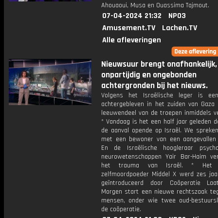
Ahouaoui, Musa en Ouassima Tajmout.
07-04-2024 21:32
NPO3
Amusement.TV
Lachen.TV
Alle afleveringen
Nieuwsuur brengt onafhankelijk,
onpartijdig en ongebonden
achtergronden bij het nieuws.
Volgens het Israëlische leger is ee
achtergebleven in het zuiden van Gaza 
leeuwendeel van de troepen inmiddels ve
* Vandaag is het een half jaar geleden 
de aanval opende op Israël. We spreke
met een bewoner van een aangevallen 
En de Israëlische hoogleraar psych
neurowetenschappen Yair Bar-Haim ver
het trauma van Israël. * Het d
zelfmoordpoeder Middel X werd zes jaa
geïntroduceerd door Coöperatie Laa
Morgen start een nieuwe rechtszaak te
mensen, onder wie twee oud-bestuurs
de coöperatie.