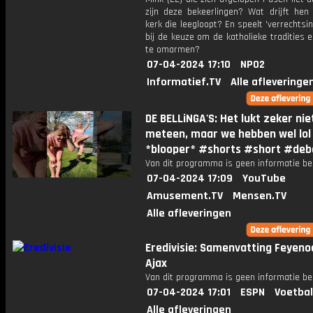
zijn deze bekeerlingen? Wat drijft hen
kerk die leegloopt? En speelt 'verrechtsin
bij de keuze om de katholieke tradities e
te omarmen?
07-04-2024 17:10
NPO2
Informatief.TV
Alle afleveringe
DE BELLiNGA'S: Het lukt zeker nie
meteen, maar we hebben wel lol
*blooper* #shorts #short #debe
Van dit programma is geen informatie be
07-04-2024 17:09
YouTube
Amusement.TV
Mensen.TV
Alle afleveringen
Eredivisie: Samenvatting Feyeno
Ajax
Van dit programma is geen informatie be
07-04-2024 17:01
ESPN
Voetbal
Alle afleveringen