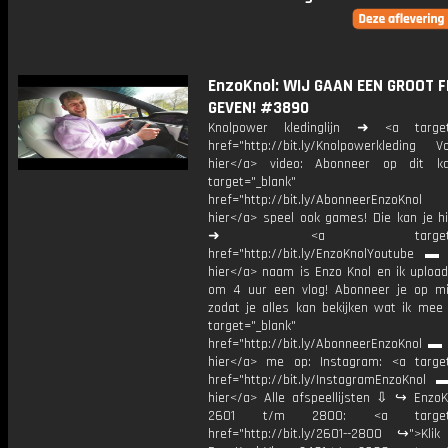
EnzoKnol: WIJ GAAN EEN GROOT F
GEVEN! #3890
Knolpower kledinglijn ➜ <a target=
href="http://bit.ly/Knolpowerkleding Vo
hier</a> video: Abonneer op dit ka
target="_blank"
href="http://bit.ly/AbonneerEnzoKnol
hier</a> speel ook games! Die kan je hi
➜ <a target="_bl
href="http://bit.ly/EnzoKnolYoutube ▬ M
hier</a> naam is Enzo Knol en ik upload
om 4 uur een vlog! Abonneer je op mi
zodat je alles kan bekijken wat ik mee
target="_blank"
href="http://bit.ly/AbonneerEnzoKnol ▬ 
hier</a> me op: Instagram: <a target
href="http://bit.ly/InstagramEnzoKnol 
hier</a> Alle afspeellijsten ⇩ ↪ EnzoK
2601 t/m 2800: <a target="
href="http://bit.ly/2601--2800 ↪">Klik