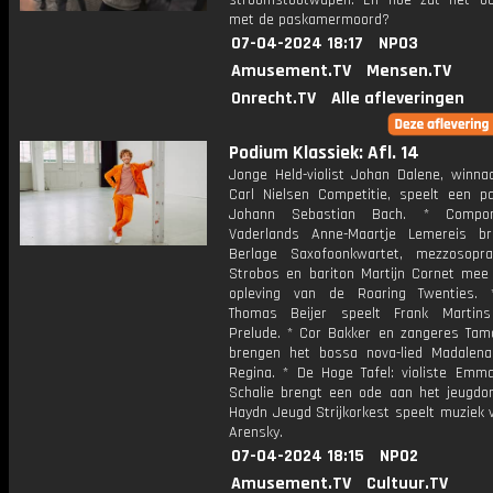
stroomstootwapen. En hoe zat het o
met de paskamermoord?
07-04-2024 18:17
NPO3
Amusement.TV
Mensen.TV
Onrecht.TV
Alle afleveringen
Podium Klassiek: Afl. 14
Jonge Held-violist Johan Dalene, winna
Carl Nielsen Competitie, speelt een pa
Johann Sebastian Bach. * Compo
Vaderlands Anne-Maartje Lemereis b
Berlage Saxofoonkwartet, mezzosopr
Strobos en bariton Martijn Cornet mee
opleving van de Roaring Twenties. 
Thomas Beijer speelt Frank Martins
Prelude. * Cor Bakker en zangeres Tam
brengen het bossa nova-lied Madalena
Regina. * De Hoge Tafel: violiste Emm
Schalie brengt een ode aan het jeugdor
Haydn Jeugd Strijkorkest speelt muziek 
Arensky.
07-04-2024 18:15
NPO2
Amusement.TV
Cultuur.TV