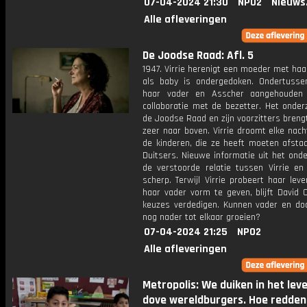
07-04-2024 21:30
NPO2
Nieuws
Alle afleveringen
De Joodse Raad: Afl. 5
1947. Virrie herenigt een moeder met haar
als baby is ondergedoken. Ondertuss
haar vader en Asscher aangehouden
collaboratie met de bezetter. Het onder
de Joodse Raad en zijn voorzitters breng
zeer naar boven. Virrie droomt elke nac
de kinderen, die ze heeft moeten afsta
Duitsers. Nieuwe informatie uit het ond
de verstoorde relatie tussen Virrie en
scherp. Terwijl Virrie probeert haar lev
haar vader vorm te geven, blijft David 
keuzes verdedigen. Kunnen vader en doc
nog nader tot elkaar groeien?
07-04-2024 21:25
NPO2
Alle afleveringen
Metropolis: We duiken in het lev
dove wereldburgers. Hoe redden