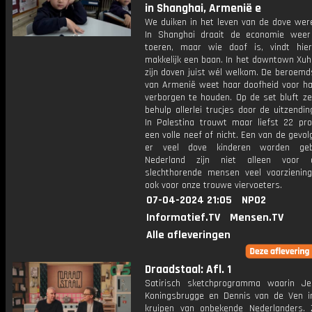
in Shanghai, Armenië e
We duiken in het leven van de dove were
In Shanghai draait de economie weer
toeren, maar wie doof is, vindt hie
makkelijk een baan. In het downtown Xuhu
zijn doven juist wél welkom. De beroemd
van Armenië weet haar doofheid voor haa
verborgen te houden. Op de set bluft ze
behulp allerlei trucjes door de uitzendi
In Palestina trouwt maar liefst 22 pr
een volle neef of nicht. Een van de gevol
er veel dove kinderen worden geb
Nederland zijn niet alleen voor
slechthorende mensen veel voorzienin
ook voor onze trouwe viervoeters.
07-04-2024 21:05
NPO2
Informatief.TV
Mensen.TV
Alle afleveringen
Draadstaal: Afl. 1
Satirisch sketchprogramma waarin J
Koningsbrugge en Dennis van de Ven i
kruipen van onbekende Nederlanders.