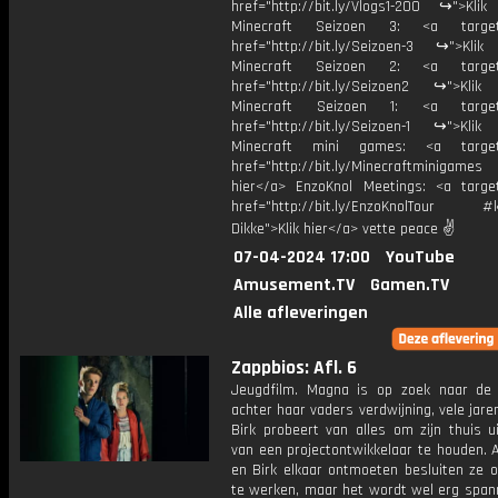
href="http://bit.ly/Vlogs1-200 ↪">Klik
Minecraft Seizoen 3: <a target=
href="http://bit.ly/Seizoen-3 ↪">Klik
Minecraft Seizoen 2: <a target=
href="http://bit.ly/Seizoen2 ↪">Klik
Minecraft Seizoen 1: <a target=
href="http://bit.ly/Seizoen-1 ↪">Klik
Minecraft mini games: <a target=
href="http://bit.ly/Minecraftminigame
hier</a> EnzoKnol Meetings: <a target
href="http://bit.ly/EnzoKnolTour #
Dikke">Klik hier</a> vette peace ✌
07-04-2024 17:00
YouTube
Amusement.TV
Gamen.TV
Alle afleveringen
Zappbios: Afl. 6
Jeugdfilm. Magna is op zoek naar de
achter haar vaders verdwijning, vele jare
Birk probeert van alles om zijn thuis u
van een projectontwikkelaar te houden. 
en Birk elkaar ontmoeten besluiten ze
te werken, maar het wordt wel erg span