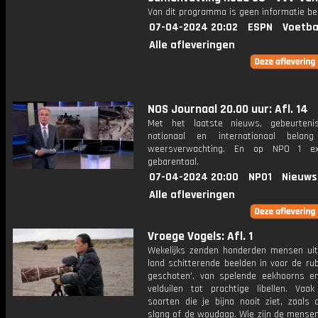
Van dit programma is geen informatie be
07-04-2024 20:02
ESPN
Voetba
Alle afleveringen
NOS Journaal 20.00 uur: Afl. 14
Met het laatste nieuws, gebeurteni
nationaal en internationaal bela
weersverwachting. En op NPO 1 e
gebarentaal.
07-04-2024 20:00
NPO1
Nieuws
Alle afleveringen
Vroege Vogels: Afl. 1
Wekelijks zenden honderden mensen uit
land schitterende beelden in voor de rubr
geschoten', van spelende eekhoorns e
velduilen tot prachtige libellen. Vaak
soorten die je bijna nooit ziet, zoals 
slang of de woudaap. Wie zijn de mensen