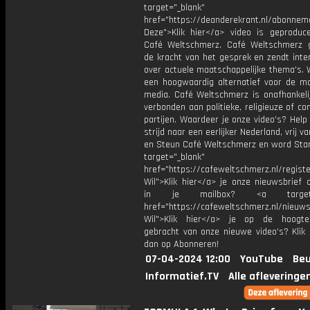
target="_blank"
href="https://deanderekrant.nl/abonne
Deze">Klik hier</a> video is geproduc
Café Weltschmerz. Café Weltschmerz g
de kracht van het gesprek en zendt inte
over actuele maatschappelijke thema's. 
een hoogwaardig alternatief voor de m
media. Café Weltschmerz is onafhankelij
verbonden aan politieke, religieuze of c
partijen. Waardeer je onze video's? Help
strijd naar een eerlijker Nederland, vrij v
en Steun Café Weltschmerz en word Sta
target="_blank"
href="https://cafeweltschmerz.nl/registe
Wil">Klik hier</a> je onze nieuwsbrief 
in je mailbox? <a target="
href="https://cafeweltschmerz.nl/nieuws
Wil">Klik hier</a> je op de hoogt
gebracht van onze nieuwe video's? Klik 
dan op Abonneren!
07-04-2024 12:00
YouTube
Beu
Informatief.TV
Alle afleveringe