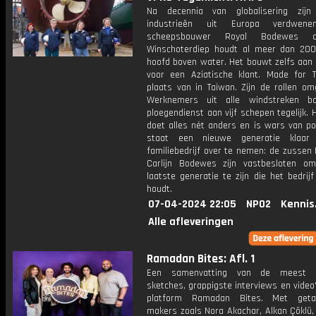
Na decennia van globalisering zijn
industrieën uit Europa verdwen
scheepsbouwer Royal Bodewes 
Winschoterdiep houdt al meer dan 200
hoofd boven water. Het bouwt zelfs aan 
voor een Aziatische klant. Made for T
plaats van in Taiwan. Zijn de rollen om
Werknemers uit alle windstreken b
ploegendienst aan vijf schepen tegelijk. H
doet alles nét anders en is wars van po
staat een nieuwe generatie klaa
familiebedrijf over te nemen: de zussen
Carlijn Bodewes zijn vastbesloten o
laatste generatie te zijn die het bedrijf
houdt.
07-04-2024 22:05
NPO2
Kennis
Alle afleveringen
Ramadan Bites: Afl. 1
Een samenvatting van de meest hi
sketches, grappigste interviews en video
platform Ramadan Bites. Met getal
makers zoals Nora Akachar, Alkan Çöklü