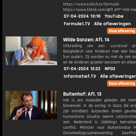
https://www.twitch.tv/formula1
https://www.tiktok.com/@f1 #F1">Klik hi
07-04-2024 13:18
YouTube
Formule1.TV
Alle afleveringen
Wilde Ganzen: Afl. 14
Uitbreiding van een succesvol pr
Bangladesh voor kinderen met een bep
hun ouders. Zij worden nu met de nek a
en de kinderen groeien eenzaam en allee
07-04-2024 12:22
NPO2
Informatief.TV
Alle afleveringe
Buitenhof: Afl. 13
Het is zes maanden geleden dat Ham
binnenviel. In de oorlog in Gaza die er
zijn inmiddels duizenden doden geval
humanitaire situatie neemt catastrofa
aan. Nederland is zijdelings betrokke
conflict. Minister voor Buitenlandse 
Ontwikkelingssamenwerking Geof