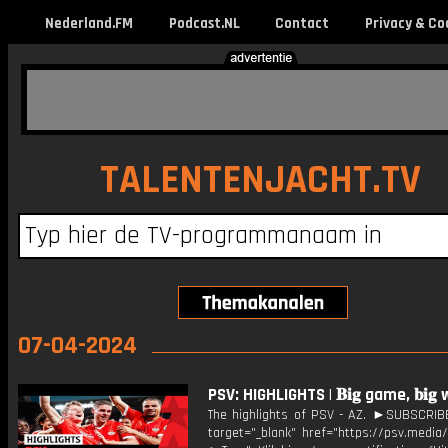
Nederland.FM
Podcast.NL
Contact
Privacy & Co
TALENTENJACHT.TV
07-04-2024
PSV: HIGHLIGHTS | 𝐁𝐢𝐠 game, 𝐛𝐢𝐠
The highlights of PSV - AZ. ►SUBSCRI
target="_blank" href="https://psv.medi