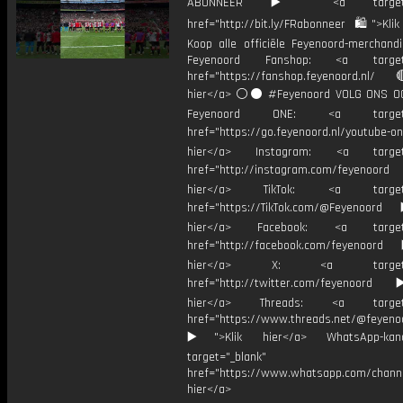
ABONNEER ▶️ <a target="_
href="http://bit.ly/FRabonneer 🛍">Klik
Koop alle officiële Feyenoord-merchandi
Feyenoord Fanshop: <a target="
href="https://fanshop.feyenoord.nl/
hier</a> ⚪️⚫ #Feyenoord VOLG ONS OO
Feyenoord ONE: <a target="
href="https://go.feyenoord.nl/youtube-on
hier</a> Instagram: <a target=
href="http://instagram.com/feyenoord
hier</a> TikTok: <a target="
href="https://TikTok.com/@Feyenoord
hier</a> Facebook: <a target="
href="http://facebook.com/feyenoord
hier</a> X: <a target="_
href="http://twitter.com/feyenoord
hier</a> Threads: <a target="
href="https://www.threads.net/@feyeno
▶️">Klik hier</a> WhatsApp-kan
target="_blank"
href="https://www.whatsapp.com/chann
hier</a>