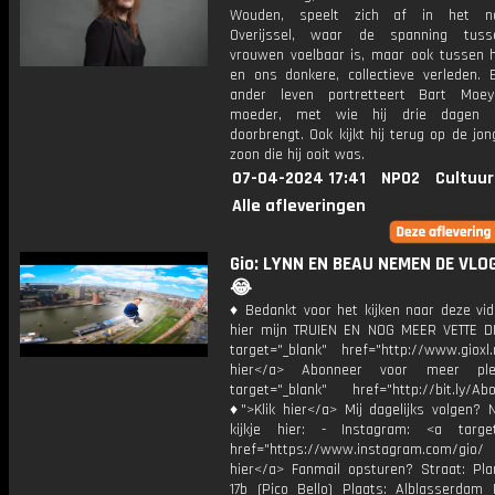
Wouden, speelt zich af in het na
Overijssel, waar de spanning tus
vrouwen voelbaar is, maar ook tussen 
en ons donkere, collectieve verleden. 
ander leven portretteert Bart Moey
moeder, met wie hij drie dagen i
doorbrengt. Ook kijkt hij terug op de j
zoon die hij ooit was.
07-04-2024 17:41
NPO2
Cultuur
Alle afleveringen
Gio: LYNN EN BEAU NEMEN DE VLO
😂
♦ Bedankt voor het kijken naar deze vid
hier mijn TRUIEN EN NOG MEER VETTE D
target="_blank" href="http://www.gioxl.
hier</a> Abonneer voor meer ple
target="_blank" href="http://bit.ly/Ab
♦">Klik hier</a> Mij dagelijks volgen?
kijkje hier: - Instagram: <a target
href="https://www.instagram.com/gio
hier</a> Fanmail opsturen? Straat: Pl
17b (Pico Bello) Plaats: Alblasserdam 