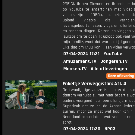
2951GN Ik ben Giovanni en ik probeer he
op YouTube te entertainen met video's
video's zijn in 1080p, dat betekent d
upload video's als verhale
levensgebeurtenissen, vlogs en allerlei 
en random dingen. Reizen en vloggen vi
leukste om te doen. Ik upload ook veel v
mijn familie, want dat wordt altijd goed 
Elke dag om 17:30 kan jij een video verwa
07-04-2024 17:31
YouTube
Amusement.TV
Jongeren.TV
Mensen.TV
Alle afleveringen
Enkeltje Verweggistan: Afl. 4
De twaalfjarige Jalize is een echte sur
daarom verhuist zij met haar broertje Jo
ouders voorgoed naar een eilandje midde
Superleuk dat ze op de Azoren ieder
surfen, maar ze moet wel haar konijn C
Nederland achterlaten, wat voor de nodi
zorgt.
07-04-2024 17:30
NPO3