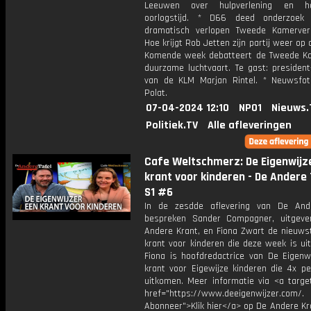
Leeuwen over hulpverlening en h
oorlogstijd. * D66 deed onderzoek
dramatisch verlopen Tweede Kamerverk
Hoe krijgt Rob Jetten zijn partij weer op d
Komende week debatteert de Tweede K
duurzame luchtvaart. Te gast: president
van de KLM Marjan Rintel. * Neuwsfo
Polat.
07-04-2024 12:10
NPO1
Nieuws.
Politiek.TV
Alle afleveringen
Cafe Weltschmerz: De Eigenwijz
krant voor kinderen - De Andere 
S1 #6
In de zesdde aflevering van De And
bespreken Sander Compagner, uitgev
Andere Krant, en Fiona Zwart de nieuws
krant voor kinderen die deze week is ui
Fiona is hoofdredactrice van De Eigenwi
krant voor Eigewijze kinderen die 4x pe
uitkomen. Meer informatie via <a target
href="https://www.deeigenwijzer.com/.
Abonneer">Klik hier</a> op De Andere Kr