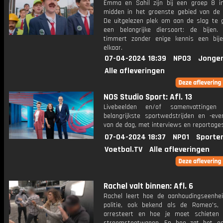
Emma en Sahil zijn bij een groep 8 in
midden in het groenste gebied van de 
De uitgelezen plek om aan de slag te 
een belangrijke diersoort: de bijen
timmert zonder enige kennis een bije
elkaar.
07-04-2024 18:39
NPO3
Jonger
Alle afleveringen
NOS Studio Sport: Afl. 13
Livebeelden en/of samenvattinge
belangrijkste sportwedstrijden en -ev
van de dag, met interviews en reportages
07-04-2024 18:37
NPO1
Sporte
Voetbal.TV
Alle afleveringen
Rachel valt binnen: Afl. 6
Rachel leert hoe de aanhoudingseenhe
politie, ook bekend als de Romeo's, 
arresteert en hoe je moet schieten