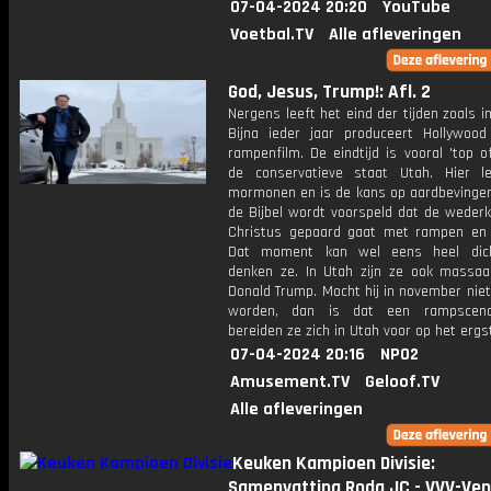
07-04-2024 20:20
YouTube
Voetbal.TV
Alle afleveringen
God, Jesus, Trump!: Afl. 2
Nergens leeft het eind der tijden zoals i
Bijna ieder jaar produceert Hollywoo
rampenfilm. De eindtijd is vooral 'top o
de conservatieve staat Utah. Hier l
mormonen en is de kans op aardbevingen 
de Bijbel wordt voorspeld dat de weder
Christus gepaard gaat met rampen en 
Dat moment kan wel eens heel dicht
denken ze. In Utah zijn ze ook massaa
Donald Trump. Mocht hij in november nie
worden, dan is dat een rampscena
bereiden ze zich in Utah voor op het ergs
07-04-2024 20:16
NPO2
Amusement.TV
Geloof.TV
Alle afleveringen
Keuken Kampioen Divisie:
Samenvatting Roda JC - VVV-Ven