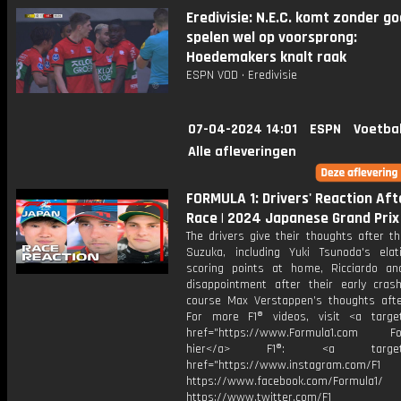
Eredivisie: N.E.C. komt zonder go
spelen wel op voorsprong:
Hoedemakers knalt raak
ESPN VOD • Eredivisie
07-04-2024 14:01
ESPN
Voetba
Alle afleveringen
FORMULA 1: Drivers' Reaction Aft
Race | 2024 Japanese Grand Prix
The drivers give their thoughts after t
Suzuka, including Yuki Tsunoda's elat
scoring points at home, Ricciardo an
disappointment after their early cras
course Max Verstappen’s thoughts after
For more F1® videos, visit <a target
href="https://www.Formula1.com Fol
hier</a> F1®: <a target="_
href="https://www.instagram.com/F1
https://www.facebook.com/Formula1/
https://www.twitter.com/F1