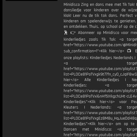
Minidisco Zing en dans mee met Tik Tok! E
dansliedje voor kinderen over de wijz
klok! Leer nu de tik tok dans. Perfect 
kinderen om spelenderwijs te genieten
en ontdekken. Thuis, op school of op de c
🕺 👉 Abonneer op Minidisco voor meer
kinderliedjes zoals Tik Tok: <a target
href="https://www.youtube.com/@Minidis
sub_confirmation=1">Klik hier</a> 📺 B
onze playlists: Kinderliedjes Nederlands | 
<a target="_bl
href="https://www.youtube.com/playlist
list=PL0Ce81PoTVxgk9t77fn_cy0_cJqIF8wS
hier</a> Alle Kinderliedjes | Ned
Kinderliedjes: <a target="
href="https://www.youtube.com/playlist
list=PL0Ce81PoTVxi6nHf5IXkgchUHt-cLE4
Kinderliedjes">Klik hier</a> voor P
Kleuters | Nederlands: <a target=
href="https://www.youtube.com/playlist
list=PL0Ce81PoTVxgEz8M8u_HqJueDd48
Kinderliedjes">Klik hier</a> om op te
Dansen met Minidisco: <a target=
href="https://www.youtube.com/playlist