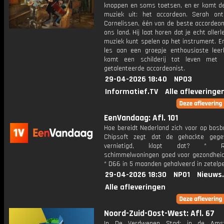
knoppen en soms toetsen, en er komt d
muziek uit: het accordeon. Serah on
Cornelissen, één van de beste accordeon
ons land. Hij laat horen dat je echt allerl
muziek kunt spelen op het instrument. En
les aan een groepje enthousiaste leerl
komt een schilderij tot leven met 
getalenteerde accordeonist.
29-04-2026 18:40
NPO3
Informatief.TV
Alle afleveringe
EenVandaag: Afl. 101
Hoe bereidt Nederland zich voor op bosb
Chipsoft zegt dat de gehackte gege
vernietigd, klopt dat? * Re
schimmelwoningen goed voor gezondheid
* D66 in 5 maanden gehalveerd in zetelpe
29-04-2026 18:30
NPO1
Nieuws
Alle afleveringen
Noord-Zuid-Oost-West: Afl. 67
In De Verdwenen Stad: in de Ams