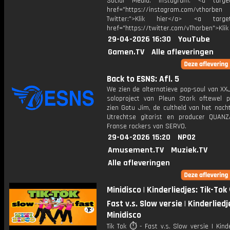
Social Media: Instagram: <a target
href="https://instagram.com/vthorben
Twitter:">Klik hier</a> <a target=
href="https://twitter.com/vThorben">Klik
29-04-2026 16:30
YouTube
Gamen.TV
Alle afleveringen
Back to ESNS: Afl. 5
We zien de alternatieve pop-soul van XX
soloproject van Pleun Stork oftewel p
zien Gotu Jim, de cultheld van het nach
Utrechtse gitarist en producer QUAN
Franse rockers van SERVO.
29-04-2026 15:20
NPO2
Amusement.TV
Muziek.TV
Alle afleveringen
Minidisco | Kinderliedjes: Tik-Tok 
Fast v.s. Slow versie | Kinderliedje
Minidisco
Tik Tok ⏱️ - Fast v.s. Slow versie | Kinde