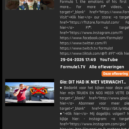
Formula 1, the emotions of his first
more... For more F1® videos, v
target="_blank" href="https://www.For
Visit">Klik hier</a> our store: <a targe
href="https://f1store.formula1.com/ Fol
hier</a> F1®: <a target="_
href="https://www.instagram.com/F1
https://www.facebook.com/Formula1/
https://www.twitter.com/F1
https://www.twitch.tv/formula1
https://www.tiktok.com/@f1 #F1">Klik hi
29-04-2026 17:49
YouTube
Formule1.TV
Alle afleveringen
Gio: DIT HAD IK NIET VERWACHT..
♦ Bedankt voor het kijken naar deze vid
hier mijn TRUIEN EN NOG MEER VETTE D
target="_blank" href="http://www.gioxl.
hier</a> Abonneer voor meer ple
target="_blank" href="http://bit.ly/Ab
♦">Klik hier</a> Mij dagelijks volgen?
kijkje hier: - Instagram: <a target
href="https://www.instagram.com/gio/