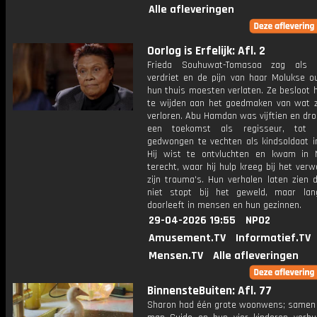
Alle afleveringen
Oorlog is Erfelijk: Afl. 2
Frieda Souhuwat-Tomasoa zag als 
verdriet en de pijn van haar Molukse ou
hun thuis moesten verlaten. Ze besloot 
te wijden aan het goedmaken van wat z
verloren. Abu Hamdan was vijftien en dr
een toekomst als regisseur, tot 
gedwongen te vechten als kindsoldaat i
Hij wist te ontvluchten en kwam in 
terecht, waar hij hulp kreeg bij het ver
zijn trauma's. Hun verhalen laten zien 
niet stopt bij het geweld, maar la
doorleeft in mensen en hun gezinnen.
29-04-2026 19:55
NPO2
Amusement.TV
Informatief.TV
Mensen.TV
Alle afleveringen
BinnensteBuiten: Afl. 77
Sharon had één grote woonwens; samen