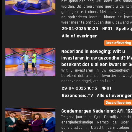
het geheugen nog wel eens iets mind
worden. Dit programma geeft u de ka
geheugen te trainen. Met eenvoudige o
en opdrachten leert u binnen de kort
weer meer te onthouden dan u gewend 
29-04-2026 10:30
NPO1
Spellet
Alle afleveringen
Nederland in Beweging: Wilt u
investeren in uw gezondheid? 
betekent dat u al een kwartier b
Wilt u investeren in uw gezondheid
betekent dat u al een kwartier beweeg
aanbevolen dagelijkse half uur.
29-04-2026 10:15
NPO1
Gezondheid.TV
Alle afleveringe
Goedemorgen Nederland: Afl. 16
Te gast journalist Sjuul Paradijs is oc
energiedeskundige Remco de Boer
aansluitstop in Utrecht, dermatoloog