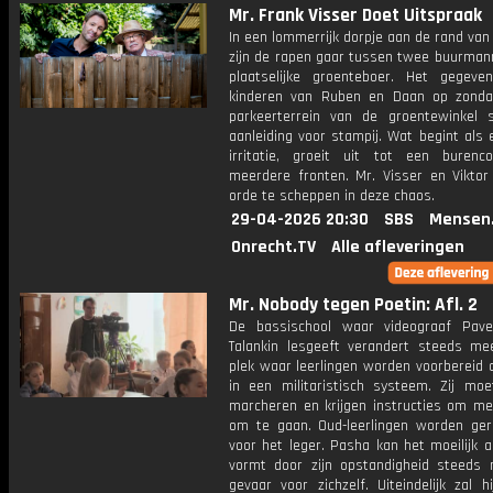
Mr. Frank Visser Doet Uitspraak
In een lommerrijk dorpje aan de rand van
zijn de rapen gaar tussen twee buurman
plaatselijke groenteboer. Het gegev
kinderen van Ruben en Daan op zond
parkeerterrein van de groentewinkel s
aanleiding voor stampij. Wat begint als 
irritatie, groeit uit tot een burenco
meerdere fronten. Mr. Visser en Viktor
orde te scheppen in deze chaos.
29-04-2026 20:30
SBS
Mensen
Onrecht.TV
Alle afleveringen
Mr. Nobody tegen Poetin: Afl. 2
De bassischool waar videograaf Pave
Talankin lesgeeft verandert steeds me
plek waar leerlingen worden voorbereid 
in een militaristisch systeem. Zij moe
marcheren en krijgen instructies om m
om te gaan. Oud-leerlingen worden ger
voor het leger. Pasha kan het moeilijk 
vormt door zijn opstandigheid steeds
gevaar voor zichzelf. Uiteindelijk zal 