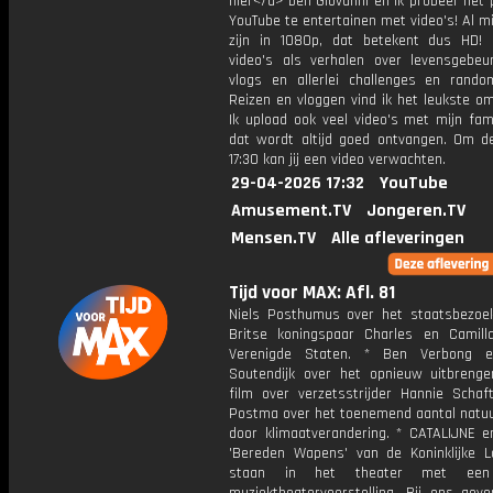
hier</a> ben Giovanni en ik probeer het 
YouTube te entertainen met video's! Al mi
zijn in 1080p, dat betekent dus HD! 
video's als verhalen over levensgebeur
vlogs en allerlei challenges en rando
Reizen en vloggen vind ik het leukste o
Ik upload ook veel video's met mijn fam
dat wordt altijd goed ontvangen. Om 
17:30 kan jij een video verwachten.
29-04-2026 17:32
YouTube
Amusement.TV
Jongeren.TV
Mensen.TV
Alle afleveringen
Tijd voor MAX: Afl. 81
Niels Posthumus over het staatsbezoe
Britse koningspaar Charles en Camil
Verenigde Staten. * Ben Verbong 
Soutendijk over het opnieuw uitbreng
film over verzetsstrijder Hannie Schaft
Postma over het toenemend aantal natu
door klimaatverandering. * CATALIJNE e
'Bereden Wapens' van de Koninklijke 
staan in het theater met een