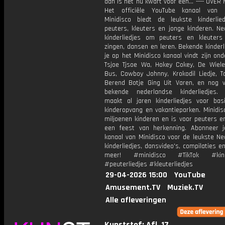
dan is het nu kwart voor één… ---- OVER
Het officiële YouTube kanaal van M
Minidisco biedt de leukste kinderlie
peuters, kleuters en jonge kinderen. Ne
kinderliedjes om peuters en kleuters
zingen, dansen en leren. Bekende kinderl
je op het Minidisco kanaal vindt zijn on
Tsjoe Tjsoe Wa, Hokey Cokey, De Wiel
Bus, Cowboy Johnny, Krokodil Liedje, Ta
Berend Botje Ging Uit Varen, en nog 
bekende nederlandse kinderliedjes. 
maakt al jaren kinderliedjes voor basi
kinderopvang en vakantieparken. Minidis
miljoenen kinderen en is voor peuters e
een feest van herkenning. Abonneer 
kanaal van Minidisco voor de leukste Ne
kinderliedjes, dansvideo's, compilaties e
meer! #minidisco #TikTok #kinde
#peuterliedjes #kleuterliedjes
29-04-2026 15:00
YouTube
Amusement.TV
Muziek.TV
Alle afleveringen