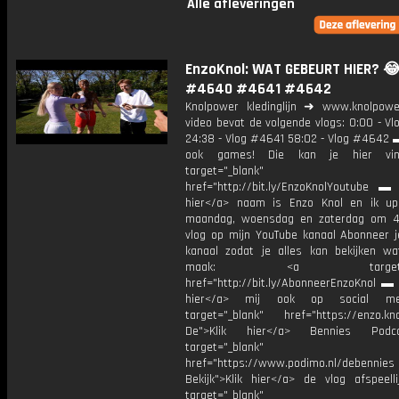
Alle afleveringen
EnzoKnol: WAT GEBEURT HIER? 
#4640 #4641 #4642
Knolpower kledinglijn ➜ www.knolpowe
video bevat de volgende vlogs: 0:00 - V
24:38 - Vlog #4641 58:02 - Vlog #4642 ▬
ook games! Die kan je hier vin
target="_blank"
href="http://bit.ly/EnzoKnolYoutube ▬ M
hier</a> naam is Enzo Knol en ik up
maandag, woensdag en zaterdag om 4
vlog op mijn YouTube kanaal Abonneer j
kanaal zodat je alles kan bekijken w
maak: <a target="_b
href="http://bit.ly/AbonneerEnzoKnol ▬ 
hier</a> mij ook op social me
target="_blank" href="https://enzo.kno
De">Klik hier</a> Bennies Podc
target="_blank"
href="https://www.podimo.nl/debennies
Bekijk">Klik hier</a> de vlog afspeelli
target="_blank"