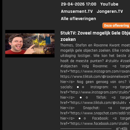
29-04-2026 17:00
YouTube
Amusement.TV
Jongeren.TV
Alle afleveringen
StukTV: Zoveel mogelijk Gele Obj
zoeken
Thomas, Stefan en Roxanne Kwant moet
mogelijk gele objecten zoeken. Elke rond
uitdaging lastiger. Wie kan het beste 
haalt de meeste punten? #stuktv #zoe
#objecten Volg Roxanne: <a target=
href="https://www.instagram.com/roxa
https://www.tiktok.com/@roxannekwant"
hier</a> Nog geen genoeg van ons? 
socials: ●○ Instagram: <a target=
href="http://www.instagram.com/stuktv"
hier</a> ●○ TikTok: <a target=
href="https://www.tiktok.com/@stuktv
hier</a> Snapchat: <a target="
href="https://www.snapchat.com/add/stu
hier</a> ●○ Facebook: <a target=
href="https://www.facebook.com/stuktv ---
-------------------------------------------- ⌾">K