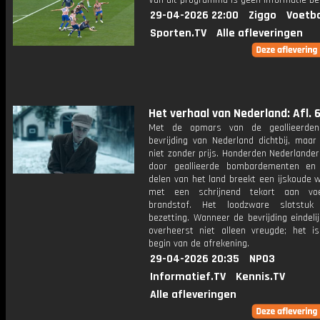
Van dit programma is geen informatie be
29-04-2026 22:00
Ziggo
Voetba
Sporten.TV
Alle afleveringen
Het verhaal van Nederland: Afl. 
Met de opmars van de geallieerden 
bevrijding van Nederland dichtbij, maar
niet zonder prijs. Honderden Nederlande
door geallieerde bombardementen en
delen van het land breekt een ijskoude 
met een schrijnend tekort aan vo
brandstof. Het loodzware slotstu
bezetting. Wanneer de bevrijding eindelij
overheerst niet alleen vreugde; het i
begin van de afrekening.
29-04-2026 20:35
NPO3
Informatief.TV
Kennis.TV
Alle afleveringen