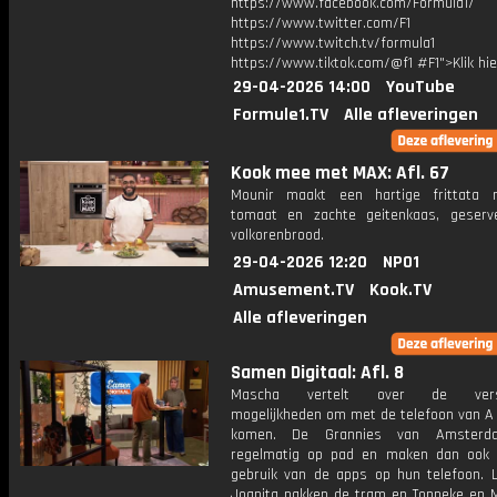
https://www.facebook.com/Formula1/
https://www.twitter.com/F1
https://www.twitch.tv/formula1
https://www.tiktok.com/@f1 #F1">Klik hi
29-04-2026 14:00
YouTube
Formule1.TV
Alle afleveringen
Kook mee met MAX: Afl. 67
Mounir maakt een hartige frittata 
tomaat en zachte geitenkaas, geser
volkorenbrood.
29-04-2026 12:20
NPO1
Amusement.TV
Kook.TV
Alle afleveringen
Samen Digitaal: Afl. 8
Mascha vertelt over de versch
mogelijkheden om met de telefoon van A 
komen. De Grannies van Amsterd
regelmatig op pad en maken dan ook
gebruik van de apps op hun telefoon. L
Joanita pakken de tram en Tonneke en M