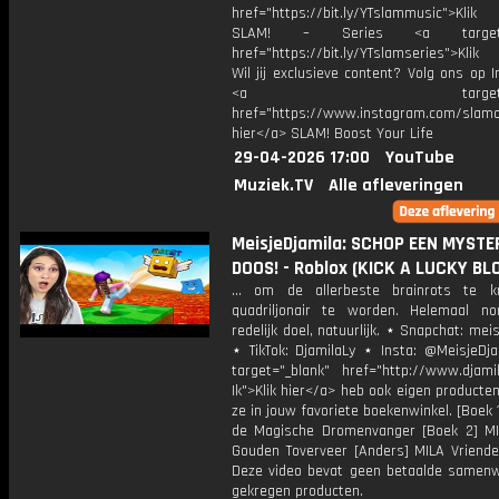
href="https://bit.ly/YTslammusic">Klik
SLAM! – Series <a target="
href="https://bit.ly/YTslamseries">Klik
Wil jij exclusieve content? Volg ons op 
<a target="_bl
href="https://www.instagram.com/slamoff
hier</a> SLAM! Boost Your Life
29-04-2026 17:00
YouTube
Muziek.TV
Alle afleveringen
MeisjeDjamila: SCHOP EEN MYSTE
DOOS! - Roblox (KICK A LUCKY BL
... om de allerbeste brainrots te k
quadriljonair te worden. Helemaal n
redelijk doel, natuurlijk. ⋆ Snapchat: meis
⋆ TikTok: DjamilaLy ⋆ Insta: @MeisjeDja
target="_blank" href="http://www.djamil
Ik">Klik hier</a> heb ook eigen producten
ze in jouw favoriete boekenwinkel. [Boek 
de Magische Dromenvanger [Boek 2] M
Gouden Toverveer [Anders] MILA Vriende
Deze video bevat geen betaalde samenw
gekregen producten.