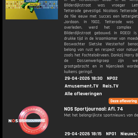
Bilderdijkstraat was vroeger Lette
Tetterode gevestigd. Nicolaas Tetterode
de 19e eeuw met succes een lettergiete
Jordaan. In 1902, Tetterode was i
overleden, werd het complex
Bilderdijkstraat gebouwd. In ROEG! i
drukke tijd in de kraamkamer van moede
Boswachter Sietske Westerhof benad
belang van rust en respect voor natuur
zoals het Fochteloërveen. Dankzij Harry
de Dassenwerkgroep zijn wee
grootgebracht en in Nijensleek worde
kuikens geringd.
29-04-2026 18:30
NPO2
Amusement.TV
Reis.TV
Alle afleveringen
NOS Sportjournaal: Afl. 74
Met het belangrijkste sportnieuws van de
29-04-2026 18:15
NPO1
Nieuws.