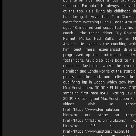
Bulls driver has made a fast start to 
season in Formula 1. He always believed
at the top. He’s living his childhood 
he’s loving it. Arvid tells Tom Clarks
went from watching F1 on TV aged 4 to ra
aged 18, inspired and supported by his f
coach – the racing driver Olly Rowl
Helmut Marko, Red Bull’s former Mo
Advisor. He explains the coaching whi
him beat more experienced drive
progressed up the motorsport ladder
faster cars. Arvid also looks back to his
debut in Australia, where he overt
Hamilton and Lando Norris at the start 
points at the end, and relives the
qualifying lap in Japan which saw him 
Max Verstappen. 00:00 - F1 fitness 7:00
'amazing' first race 11:48 - Racing Lewi
20:09 - Knocking out Max Verstappen For
videos, visit: <a target="
href="https://www.Formula1.com Vis
hier</a> our store: <a target=
href="https://f1store.formula1.com/ Fol
hier</a> F1®: <a target="_
href="https://www.instagram.com/F1