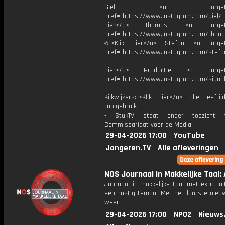
Giel: <a target="_b
href="https://www.instagram.com/giel
hier</a> Thomas: <a target="
href="https://www.instagram.com/thooo
⌾">Klik hier</a> Stefan: <a target
href="https://www.instagram.com/stefan
----------------------------------------------------
hier</a> Productie: <a target=
href="https://www.instagram.com/signa
---------------------------------------------------------
Kijkwijzers:">Klik hier</a> alle leefti
taalgebruik -------------------------------------------
- StukTV staat onder toezicht 
Commissariaat voor de Media.
29-04-2026 17:00
YouTube
Jongeren.TV
Alle afleveringen
NOS Journaal in Makkelijke Taal: 
Journaal in makkelijke taal met extra ui
een rustig tempo. Met het laatste nieu
weer.
29-04-2026 17:00
NPO2
Nieuws