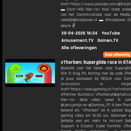
href="https://www.youtube.com/@EnzoKn
▬ Enzo">Klik hier</a> Knol staat onder
van het Commissariaat voor de Media.
zakelijk@knolpower.nl ▬ #Knolpower Di
peace ✌
29-04-2026 16:34
YouTube
Amusement.TV
Gamen.TV
Alle afleveringen
vThorben: Superglide race in GTA
Bedankt voor het kijken naar Superglid
GTA 5! Krijg 2% Korting met de code VT
al jouw aankopen bij REDUX voor Co
Accesoires! <a target="_
href="https://reduxgaming.nl/?ref=vthor
#Partner Business: vThorbenyt@gmail.com
hier</a> deze video speel ik s
@JessyKnijn en @Santino_YT! Ik ben Thor
bekend als "vThorben" en ik upload dage
gaming video om 16:30 uur. Abonneer e
belletje aan om niets te missen! Geb
Support a Creator Code! Fortnite: vTho