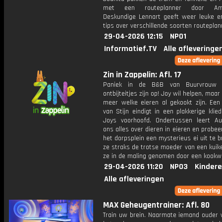
met een routeplanner door Ams
Deskundige Lennart geeft weer leuke e
tips over verschillende soorten routeplan
29-04-2026 12:15
NPO1
Informatief.TV
Alle afleveringe
Zin in Zappelin: Afl. 17
Paniek in de B&B van Buurvrouw 
ontbijteitjes zijn op! Joy wil helpen, maar
meer welke eieren al gekookt zijn. Een 
van Stijn eindigt in een plakkerige klie
Joys voorhoofd. Ondertussen leert Auk
ons alles over dieren in eieren en probee
het dorpsplein een mysterieus ei uit te b
ze straks de trotse moeder van een kuike
ze in de maling genomen door een kookw
29-04-2026 11:20
NPO3
Kindere
Alle afleveringen
MAX Geheugentrainer: Afl. 80
Train uw brein. Naarmate iemand ouder w