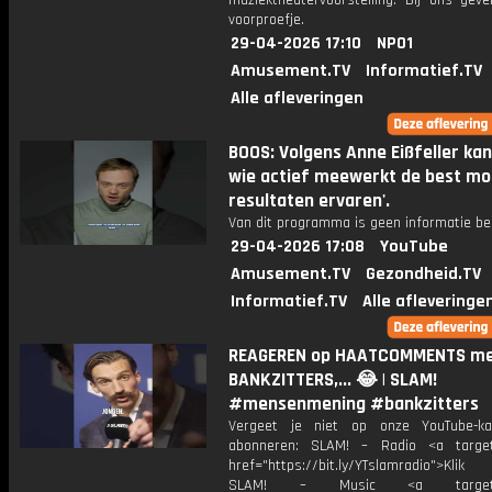
muziektheatervoorstelling. Bij ons gev
voorproefje.
29-04-2026 17:10
NPO1
Amusement.TV
Informatief.TV
Alle afleveringen
BOOS: Volgens Anne Eißfeller kan
wie actief meewerkt de best mog
resultaten ervaren'.
Van dit programma is geen informatie be
29-04-2026 17:08
YouTube
Amusement.TV
Gezondheid.TV
Informatief.TV
Alle afleveringe
REAGEREN op HAATCOMMENTS m
BANKZITTERS,... 😂 | SLAM!
#mensenmening #bankzitters
Vergeet je niet op onze YouTube-ka
abonneren: SLAM! – Radio <a target
href="https://bit.ly/YTslamradio">Klik
SLAM! – Music <a target="_