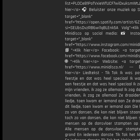
list=PL0Ce81PoTVxieWTUCF7wiOxuksmWtJp
hier</a> 🎧 Beluister onze muziek op Sp
target="_blank"
href="https://open.spotify.com/artist/
si=SEUbsDvzRB6wi1qBLEnk5A Volg">Klik
Minidisco op social media: 📸 Inst
target="_blank"
href="https://www.instagram.com/minidis
📘">Klik hier</a> Facebook: <a target
href="https://www.facebook.com/minidi
🌐">Klik hier</a> Website: <a target
href="https://www.minidisco.nl/ ---
hier</a> Liedtekst - Tik Tok Ik was p
feestje en dat was heel speciaal Ik w
een feestje en dat was heel speciaal Ik z
mijn vrienden, ik zag ze allemaal Ik zag da
vrienden, ik zag ze allemaal Ze draaide
liedje, toen kwam er iemand aan Ze draa
dit liedje, toen kwam er iemand aan Die 
zo van dansen, die kon niet blijven staan
toch zo van dansen, die kon niet blijven 
mensen op de dansvloer stampten op
Alle mensen op de dansvloer stampt
grond En iedereen danste Tik Tok het kl