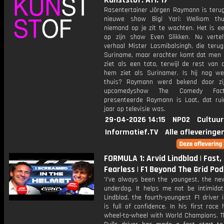
Kunststof: Afl. 17
Rasentertainer Jörgen Raymann is terug
nieuwe show Bigi Yari: Welkom thu
niemand op je zit te wachten. Het is ee
op zijn show Even Slikken. Nu vertel
verhaal Mister Lasmibalsingh, die terug
Suriname, maar erachter komt dat men
ziet als een tata, terwijl de rest van 
hem ziet als Surinamer. Is hij nog w
thuis? Raymann werd bekend door zi
upcomedyshow The Comedy Fac
presenteerde Raymann is Laat, dat ruim
jaar op televisie was.
29-04-2026 14:15
NPO2
Cultuur
Informatief.TV
Alle afleveringe
FORMULA 1: Arvid Lindblad | Fast,
Fearless | F1 Beyond The Grid Po
‘I’ve always been the youngest, the new
underdog. It helps me not be intimidate
Lindblad, the fourth-youngest F1 driver i
is full of confidence. In his first race
wheel-to-wheel with World Champions. T