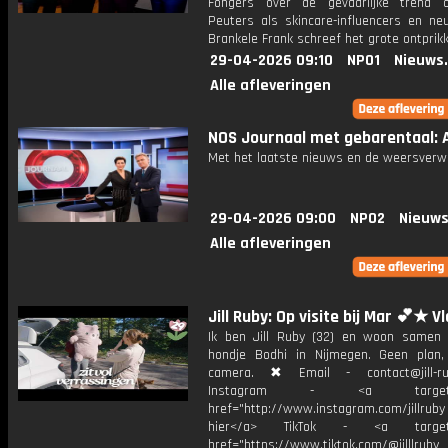
Fongers over de gevaarlijke trend o
Peuters als skincare-influencers en neu
Brankele Frank schreef het grote ontprik
29-04-2026 09:10
NPO1
Nieuws
Alle afleveringen
NOS Journaal met gebarentaal: A
Met het laatste nieuws en de weersverw
29-04-2026 09:00
NPO2
Nieuws
Alle afleveringen
Jill Ruby: Op visite bij Mar 💕★ V
Ik ben Jill Ruby (32) en woon samen
hondje Bodhi in Nijmegen. Geen plan
camera. ✖ Email - contact@jill-r
Instagram - <a target="_
href="http://www.instagram.com/jillrub
hier</a> TikTok - <a target="
href="https://www.tiktok.com/@jilllrub