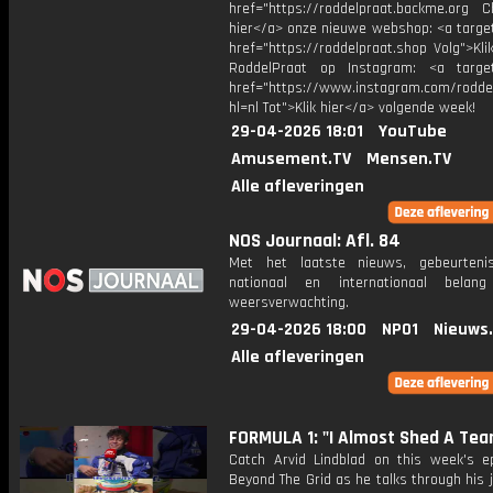
href="https://roddelpraat.backme.org Ch
hier</a> onze nieuwe webshop: <a target
href="https://roddelpraat.shop Volg">Kli
RoddelPraat op Instagram: <a target
href="https://www.instagram.com/rodde
hl=nl Tot">Klik hier</a> volgende week!
29-04-2026 18:01
YouTube
Amusement.TV
Mensen.TV
Alle afleveringen
NOS Journaal: Afl. 84
Met het laatste nieuws, gebeurteni
nationaal en internationaal bela
weersverwachting.
29-04-2026 18:00
NPO1
Nieuws
Alle afleveringen
FORMULA 1: "I Almost Shed A Tear
Catch Arvid Lindblad on this week's e
Beyond The Grid as he talks through his 