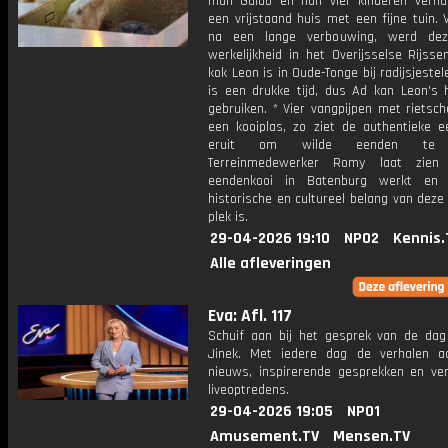
man Guido en hun vier kinderen verhu
een vrijstaand huis met een fijne tuin. V
na een lange verbouwing, werd de
werkelijkheid in het Overijsselse Rijsse
kok Leon is in Oude-Tonge bij radijsjestel
is een drukke tijd, dus Ad kan Leon's 
gebruiken. * Vier vangpijpen met rietsc
een kooiplas, zo ziet de authentieke e
eruit om wilde eenden te v
Terreinmedewerker Romy laat zie
eendenkooi in Batenburg werkt en
historische en cultureel belang van deze
plek is.
29-04-2026 19:10
NPO2
Kennis.
Alle afleveringen
Eva: Afl. 117
Schuif aan bij het gesprek van de da
Jinek. Met iedere dag de verhalen a
nieuws, inspirerende gesprekken en ve
liveoptredens.
29-04-2026 19:05
NPO1
Amusement.TV
Mensen.TV