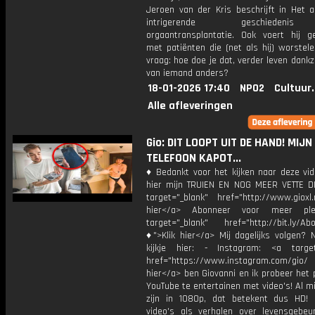
Jeroen van der Kris beschrijft in Het 
intrigerende geschieden
orgaantransplantatie. Ook voert hij g
met patiënten die (net als hij) worstel
vraag: hoe doe je dat, verder leven dankz
van iemand anders?
18-01-2026 17:40
NPO2
Cultuur
Alle afleveringen
Gio: DIT LOOPT UIT DE HAND! MIJN
TELEFOON KAPOT...
♦ Bedankt voor het kijken naar deze vid
hier mijn TRUIEN EN NOG MEER VETTE D
target="_blank" href="http://www.gioxl.
hier</a> Abonneer voor meer ple
target="_blank" href="http://bit.ly/Ab
♦">Klik hier</a> Mij dagelijks volgen?
kijkje hier: - Instagram: <a target
href="https://www.instagram.com/gio/
hier</a> ben Giovanni en ik probeer het 
YouTube te entertainen met video's! Al mi
zijn in 1080p, dat betekent dus HD! 
video's als verhalen over levensgebeur