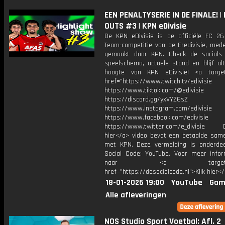
EEN PENALTYSERIE IN DE FINALE! 
OUTS #3 | KPN eDivisie
De KPN eDivisie is de officiële FC 26
Team-competitie van de Eredivisie, mede
gemaakt door KPN. Check de socials
speelschema, actuele stand en blijf alt
hoogte van KPN eDivisie! <a target
href="https://www.twitch.tv/edivisie
https://www.tiktok.com/@edivisie
https://discord.gg/yxVYZ6sZ
https://www.instagram.com/edivisie
https://www.facebook.com/edivisie
https://www.twitter.com/e_divisie D
hier</a> video bevat een betaalde sam
met KPN. Deze vermelding is onderde
Social Code: YouTube. Voor meer infor
naar <a target="_b
href="https://desocialcode.nl">Klik hier<
18-01-2026 19:00
YouTube
Gam
Alle afleveringen
NOS Studio Sport Voetbal: Afl. 2