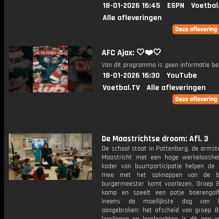
18-01-2026 16:45
ESPN
Voetbal
Alle afleveringen
AFC Ajax: 🤍❤️🤍
Van dit programma is geen informatie be
18-01-2026 16:30
YouTube
Voetbal.TV
Alle afleveringen
De Maastrichtse droom: Afl. 3
De school staat in Pottenberg, de armst
Maastricht met een hoge werkelooshei
kader van buurtparticipatie helpen de l
mee met het opknappen van de b
burgermeester komt voorlezen. Groep 
kamp en speelt een potje boerengol
ineens de moeilijkste dag van 
aangebroken: het afscheid van groep 8