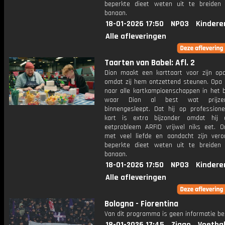
beperkte dieet weten uit te breide
banaan.
18-01-2026 17:50
NPO3
Kindere
Alle afleveringen
Taarten van Babel: Afl. 2
Dion maakt een karttaart voor zijn o
omdat zij hem ontzettend steunen. Opa
naar alle kartkampioenschappen in het b
waar Dion al best wat prijze
binnengesleept. Dat hij op professione
kart is extra bijzonder omdat hij 
eetprobleem ARFID vrijwel niks eet. 
met veel liefde en aandacht zijn vero
beperkte dieet weten uit te breide
banaan.
18-01-2026 17:50
NPO3
Kindere
Alle afleveringen
Bologna - Fiorentina
Van dit programma is geen informatie be
18-01-2026 17:45
Ziggo
Voetbal