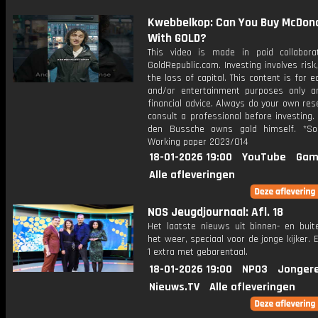
Kwebbelkop: Can You Buy McDona
With GOLD?
This video is made in paid collabora
GoldRepublic.com. Investing involves risk,
the loss of capital. This content is for e
and/or entertainment purposes only a
financial advice. Always do your own re
consult a professional before investing.
den Bussche owns gold himself. *So
Working paper 2023/014
18-01-2026 19:00
YouTube
Gam
Alle afleveringen
NOS Jeugdjournaal: Afl. 18
Het laatste nieuws uit binnen- en buit
het weer, speciaal voor de jonge kijker.
1 extra met gebarentaal.
18-01-2026 19:00
NPO3
Jonger
Nieuws.TV
Alle afleveringen