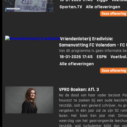
Sporten.TV
Alle afleveringen
Vriendenloterij Eredivisie:
Samenvatting FC Volendam - FC 
Van dit programma is geen informatie be
18-01-2026 17:45
ESPN
Voetbal
Alle afleveringen
VPRO Boeken: Afl. 3
Na de dood van haar vader besloot Pau
houvast te zoeken bij een oude leeslief
Vestdijk, ooit een gevierd schrijver, nu g
vergeten. In één jaar zal ze zijn 52 ro
lezen. Het boek Een jaar met Simo
weerslag van het gearrangeerde leeshuw
Vestdijk, wat turbulenter blijkt dan vo