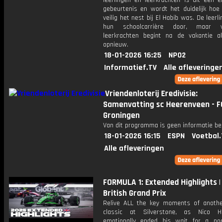
leerlingen en leerkrachten is dit een e
gebeurtenis en wordt het duidelijk ho
veilig het nest bij El Habib was. De leerl
hun schoolcarrière door, maar 
leerkrachten begint na de vakantie a
opnieuw.
18-01-2026 16:25
NPO2
Informatief.TV
Alle afleveringe
Vriendenloterij Eredivisie:
Samenvatting sc Heerenveen - F
Groningen
Van dit programma is geen informatie be
18-01-2026 16:15
ESPN
Voetbal.
Alle afleveringen
FORMULA 1: Extended Highlights |
British Grand Prix
Relive ALL the key moments of anothe
classic at Silverstone, as Nico Hu
emotionally ended his wait for a p