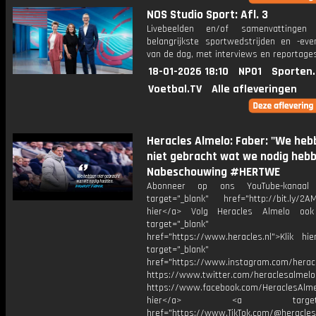
NOS Studio Sport: Afl. 3
Livebeelden en/of samenvattinge
belangrijkste sportwedstrijden en -ev
van de dag, met interviews en reportages
18-01-2026 18:10
NPO1
Sporten
Voetbal.TV
Alle afleveringen
Heracles Almelo: Faber: "We heb
niet gebracht wat we nodig hebb
Nabeschouwing #HERTWE
Abonneer op ons YouTube-kanaal
target="_blank" href="http://bit.ly/2AM
hier</a> Volg Heracles Almelo oo
target="_blank"
href="https://www.heracles.nl">Klik hi
target="_blank"
href="https://www.instagram.com/herac
https://www.twitter.com/heraclesalmelo
https://www.facebook.com/HeraclesAlmel
hier</a> <a target="_
href="https://www.TikTok.com/@heracles