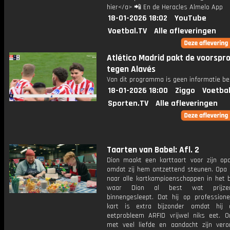
hier</a> 📲 En de Heracles Almelo App
18-01-2026 18:02
YouTube
Voetbal.TV
Alle afleveringen
Atlético Madrid pakt de voorspr
tegen Alavés
Van dit programma is geen informatie be
18-01-2026 18:00
Ziggo
Voetbal
Sporten.TV
Alle afleveringen
Taarten van Babel: Afl. 2
Dion maakt een karttaart voor zijn o
omdat zij hem ontzettend steunen. Opa
naar alle kartkampioenschappen in het b
waar Dion al best wat prijze
binnengesleept. Dat hij op professione
kart is extra bijzonder omdat hij 
eetprobleem ARFID vrijwel niks eet. 
met veel liefde en aandacht zijn vero