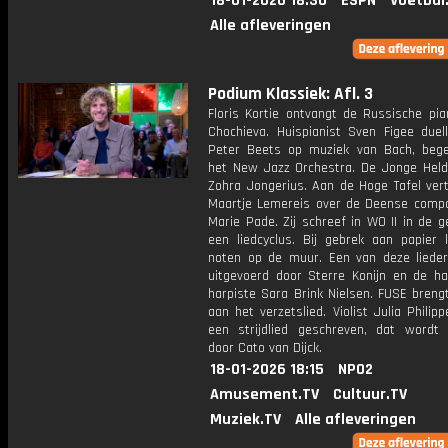
18-01-2026 18:30
ESPN
Voetbal
Alle afleveringen
Podium Klassiek: Afl. 3
Floris Kortie ontvangt de Russische pia
Chochieva. Huispianist Sven Figee duel
Peter Beets op muziek van Bach, bege
het New Jazz Orchestra. De Jonge Held i
Zohra Jongerius. Aan de Hoge Tafel vert
Maartje Lemereis over de Deense compo
Marie Pade. Zij schreef in WO II in de 
een liedcyclus. Bij gebrek aan papier 
noten op de muur. Een van deze liede
uitgevoerd door Sterre Konijn en de ha
harpiste Sara Brink Nielsen. FUSE breng
aan het verzetslied. Violist Julia Philip
een strijdlied geschreven, dat wordt
door Cato van Dijck.
18-01-2026 18:15
NPO2
Amusement.TV
Cultuur.TV
Muziek.TV
Alle afleveringen