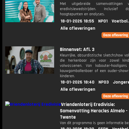
Met uitgebreide samenvattingen 
eredivisiewedstrijden. Inclusief do
hoogtepunten en analyses.
18-01-2026 18:55
NPO1
Voetbal
Alle afleveringen
Binnenvet: Afl. 3
Kleurrijke, absurdistische sketchshow vol
die herkenbaar zijn voor zowel kin
volwassenen. Van kabouter-hooligan
kauwgomballenboer of een ouder-show
kinderen.
18-01-2026 18:40
NPO3
Jonger
Alle afleveringen
Vriendenloterij Eredivisie:
Samenvatting Heracles Almelo -
Twente
Van dit programma is geen informatie be