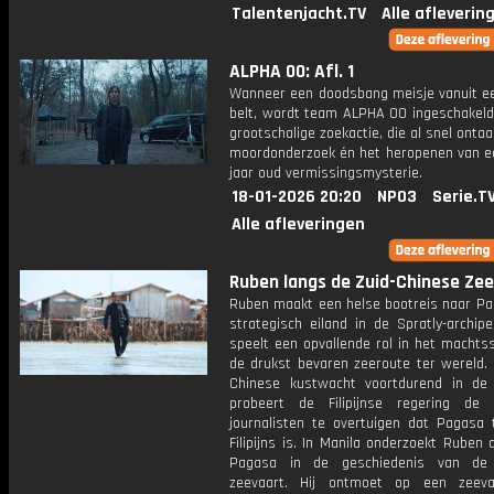
Talentenjacht.TV
Alle afleverin
ALPHA 00: Afl. 1
Wanneer een doodsbang meisje vanuit ee
belt, wordt team ALPHA 00 ingeschakeld
grootschalige zoekactie, die al snel ontaa
moordonderzoek én het heropenen van een
jaar oud vermissingsmysterie.
18-01-2026 20:20
NPO3
Serie.T
Alle afleveringen
Ruben langs de Zuid-Chinese Zee:
Ruben maakt een helse bootreis naar Pa
strategisch eiland in de Spratly-archip
speelt een opvallende rol in het machts
de drukst bevaren zeeroute ter wereld. 
Chinese kustwacht voortdurend in de 
probeert de Filipijnse regering de
journalisten te overtuigen dat Pagasa 
Filipijns is. In Manila onderzoekt Ruben 
Pagasa in de geschiedenis van de F
zeevaart. Hij ontmoet op een zeeva