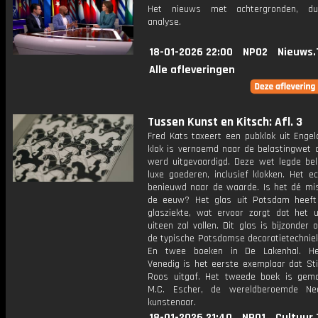
Het nieuws met achtergronden, du
analyse.
18-01-2026 22:00
NPO2
Nieuws.
Alle afleveringen
Tussen Kunst en Kitsch: Afl. 3
Fred Kats taxeert een pubklok uit Engel
klok is vernoemd naar de belastingwet d
werd uitgevaardigd. Deze wet legde bel
luxe goederen, inclusief klokken. Het e
benieuwd naar de waarde. Is het dé mi
de eeuw? Het glas uit Potsdam heeft
glasziekte, wat ervoor zorgt dat het ui
uiteen zal vallen. Dit glas is bijzonder
de typische Potsdamse decoratietechniek
En twee boeken in De Lakenhal. He
Venedig is het eerste exemplaar dat Sti
Roos uitgaf. Het tweede boek is gem
M.C. Escher, de wereldberoemde Ned
kunstenaar.
18-01-2026 21:40
NPO1
Cultuur.