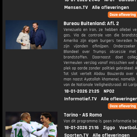
Mensen.TV
Alle afleveringen
Bureau Buitenland: Afl. 2
Venezuela en Iran, ze hebben allebei ve
gas. Via de controle van die brandst
Amerika zijn eigen burgers tevreden 
zijn vijanden afknijpen. Onderzoeke
Blondeel over Trumps obsessie met 
brandstoffen. Daarnaast doet coll
Vermeulen verslag vanaf misschien wel d
plek op aarde zonder politiek gekrakeel: A
Tot slot vertelt Abdou Bouzerda over 
man naast Ayatollah khamenei, namelijk 
van de Nationale Veiligheidsraad: Ali Larija
18-01-2026 21:25
NPO2
Informatief.TV
Alle afleveringe
Torino - AS Roma
Van dit programma is geen informatie be
18-01-2026 21:16
Ziggo
Voetbal
Sporten.TV
Alle afleveringen