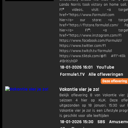
Lando Norris took victory on home soil.
F1® videos, visit: <a target="
href="https://www.Formula1.com Vis
hier</a> our store: <a target=
href="https://f1store.formula1.com/ Fol
hier</a> F1®: <a target="_
href="https://www.instagram.com/F1
https://www.facebook.com/Formula1/
https://www.twitter.com/F1
https://www.twitch.tv/formula1
https://www.tiktok.com/@f1 #F1">Klik
#BritishGP
18-01-2026 16:01
YouTube
Formule1.TV
Alle afleveringen
Vakantie vier je zo!
Bekijk aflevering 8 van Vakantie vier j
seizoen 4 hier op KIJK. Deze aflev
uitgezonden op 18 januari, 15:30 uur 
Vakantie vier je zo! is een Lifestyle pr
is geschikt voor alle leeftijden
18-01-2026 15:30
SBS
Amuseme