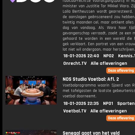
radicaal-rechtse Vooruitgangspartij in 
minister van Justitie Tor Mikkel Wara. Zi
Laila Bertheussen wordt gearresteerd,
de aanslagen geënsceneerd zou hebben. 
twintig maanden cel, maar ontkent alles
dag van vandaag. Als Wara haar tij
gevangenschap verraadt, zoekt ze een 
gehoord te worden in een wereld die 
gek verklaart. Een portret van een vrou
lot niet wil ondergaan, maar herschrijven.
18-01-2026 22:40
NPO2
Kennis.
Onrecht.TV
Alle afleveringen
NOS Studio Voetbal: Afl. 2
Voetbalprogramma waarin Sjoerd van 
met tafelgasten de laatste gebeurteniss
voetbal doorneemt.
18-01-2026 22:35
NPO1
Sporten
Voetbal.TV
Alle afleveringen
Senegal gaat van het veld