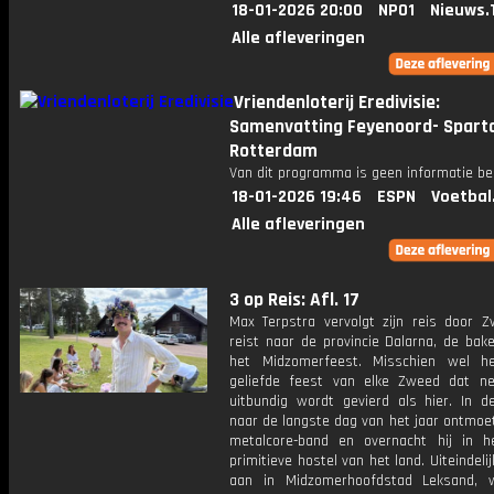
18-01-2026 20:00
NPO1
Nieuws.
Alle afleveringen
Vriendenloterij Eredivisie:
Samenvatting Feyenoord- Spart
Rotterdam
Van dit programma is geen informatie be
18-01-2026 19:46
ESPN
Voetbal
Alle afleveringen
3 op Reis: Afl. 17
Max Terpstra vervolgt zijn reis door 
reist naar de provincie Dalarna, de bak
het Midzomerfeest. Misschien wel h
geliefde feest van elke Zweed dat n
uitbundig wordt gevierd als hier. In d
naar de langste dag van het jaar ontmoe
metalcore-band en overnacht hij in 
primitieve hostel van het land. Uiteindelij
aan in Midzomerhoofdstad Leksand, 