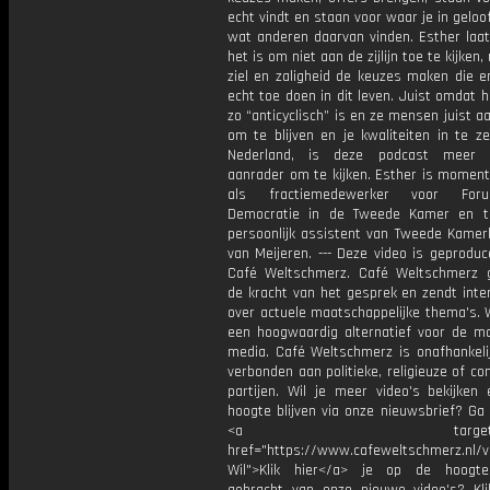
echt vindt en staan voor waar je in geloof
wat anderen daarvan vinden. Esther laat
het is om niet aan de zijlijn toe te kijken
ziel en zaligheid de keuzes maken die e
echt toe doen in dit leven. Juist omdat 
zo “anticyclisch” is en ze mensen juist 
om te blijven en je kwaliteiten in te z
Nederland, is deze podcast meer
aanrader om te kijken. Esther is moment
als fractiemedewerker voor For
Democratie in de Tweede Kamer en t
persoonlijk assistent van Tweede Kamerl
van Meijeren. --- Deze video is geprodu
Café Weltschmerz. Café Weltschmerz g
de kracht van het gesprek en zendt inte
over actuele maatschappelijke thema's. 
een hoogwaardig alternatief voor de m
media. Café Weltschmerz is onafhankelij
verbonden aan politieke, religieuze of c
partijen. Wil je meer video's bekijken
hoogte blijven via onze nieuwsbrief? Ga
<a target="_bl
href="https://www.cafeweltschmerz.nl/v
Wil">Klik hier</a> je op de hoogt