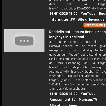
gebracht van onze nieuwe video's? Kl
deze link: <a target="_
href="https://bit.ly/3XweTO0">Klik hier</
14-01-2026 18:00
YouTube
Beu
Informatief.TV
Alle afleveringe
RoddelPraat: Jan en Dennis zoe
ladyboys in Thailand
Jan Roos en Dennis Schouten zijn in Tha
Pattaya hebben ze de meest gekk
meegemaakt, maar gelukkig hebbe
gewoon een RoddelPraat uitzending o
Bekijk de complete Thailand-serie en ie
de Extra Uitzending via: <a target
href="https://roddelpraat.backme.org
Asangue:">Klik hier</a> Dubbel XP ev
woensdag 18:00 uur tot vrijdag 18:00 uu
target="_blank" href="https://onelink.
Tot">Klik hier</a> volgende week! #ro
#janroos #dennisschouten
14-01-2026 18:00
YouTube
Amusement.TV
Mensen.TV
Alle afleveringen