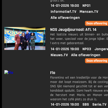
groots uit.
14-01-2026 19:00
NPO1
Informatief.TV
Mensen.TV
Alle afleveringen
NOS Jeugdjournaal: Afl. 14
Het laatste nieuws uit binnen- en buit
het weer, speciaal voor de jonge kijker.
1 extra met gebarentaal.
14-01-2026 19:00
NPO3
Jonger
Nieuws.TV
Alle afleveringen
Flo
Florentina wil een kredietlijn voor de Ha
maar dat loopt moeizaam. Bij de casting
SNS lijkt niemand geschikt tot er een v
kandidaat opduikt. Sami heeft nieuwe en
de herstart met Maria, en Manon ve
waarom het café plots zo druk is.
14-01-2026 19:00
SBS
Serie.TV