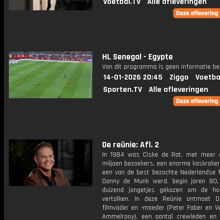
Voetbal.TV
Alle afleveringen
HL Senegal - Egypte
Van dit programma is geen informatie be
14-01-2026 20:45
Ziggo
Voetba
Sporten.TV
Alle afleveringen
De reünie: Afl. 2
In 1984 was Ciske de Rat, met meer
miljoen bezoekers, een enorme kaskraker
een van de best bezochte Nederlandse fi
Danny de Munk werd, begin jaren 80, 
duizend jongetjes gekozen om de ho
vertolken. In deze Reünie ontmoet D
filmvader en -moeder (Peter Faber en Wi
Ammelrooy), een aantal crewleden en