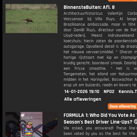
BinnensteBuiten: Afl. 8
Architectuurhistoricus Valentijn Ca
Wassenaar bij Villa Ruys. Al lange
Braziliaanse ambassade, maar in 191
door Daniël Ruys, directeur van de Ro
Lloyd-rederij. Meest indrukwekken
koetshuis; hierin zaten de paardenstal
autogarage. Opvallend detail is de draais
het nieuwe vervoersmiddel. * Sharon 
hartige rijsttaart met kip en champig
kruidig gerecht, boordevol smaak. Daarbi
een frisse smoothie. * Het is w
Tiengemeten, het eiland van Natuurm
midden in het Haringvliet. Boswachter A
erop uit om buizerds, reeën en bevers te
14-01-2026 19:10
NPO2
Kennis.
Alle afleveringen
FORMULA 1: Who Did You Vote As 
Season's Best Driver Line-Ups? 
We asked, you answered! These line
been voted by you as the best for the