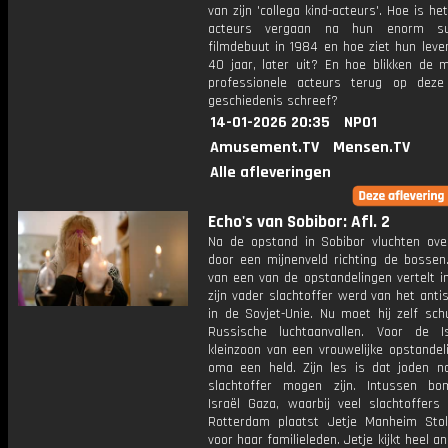
van zijn 'collega kind-acteurs'. Hoe is he
acteurs vergaan na hun enorm suc
filmdebuut in 1984 en hoe ziet hun leve
40 jaar, later uit? En hoe blikken de 
professionele acteurs terug op deze
geschiedenis schreef?
14-01-2026 20:35
NPO1
Amusement.TV
Mensen.TV
Alle afleveringen
Echo's van Sobibor: Afl. 2
Na de opstand in Sobibor vluchten ove
door een mijnenveld richting de bossen
van een van de opstandelingen vertelt i
zijn vader slachtoffer werd van het ant
in de Sovjet-Unie. Nu moet hij zelf sch
Russische luchtaanvallen. Voor de Is
kleinzoon van een vrouwelijke opstandeli
oma een held. Zijn les is dat joden n
slachtoffer mogen zijn. Intussen bo
Israël Gaza, waarbij veel slachtoffers 
Rotterdam plaatst Jetje Manheim Stol
voor haar familieleden. Jetje kijkt heel a