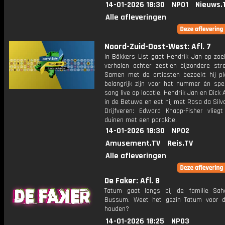
14-01-2026 18:30
NPO1
Nieuws.
Alle afleveringen
Noord-Zuid-Oost-West: Afl. 7
In Bökkers List gaat Hendrik Jan op zoe
verhalen achter zestien bijzondere stre
Samen met de artiesten bezoekt hij pl
belangrijk zijn voor het nummer én spe
song live op locatie. Hendrik Jan en Dick A
in de Betuwe en eet hij met Rosa da Silva
Drijfveren: Edward Knapp-Fisher vlieg
duinen met een parakite.
14-01-2026 18:30
NPO2
Amusement.TV
Reis.TV
Alle afleveringen
De Faker: Afl. 8
Tatum gaat langs bij de familie Sah
Bussum. Weet het gezin Tatum voor 
houden?
14-01-2026 18:25
NPO3