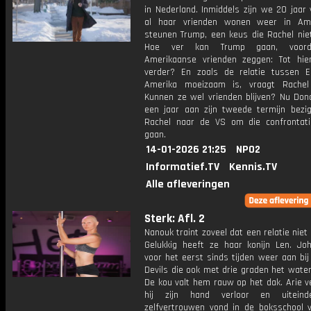
in Nederland. Inmiddels zijn we 20 jaar
al haar vrienden wonen weer in Ame
steunen Trump, een keus die Rachel niet
Hoe ver kan Trump gaan, voord
Amerikaanse vrienden zeggen: Tot hie
verder? En zoals de relatie tussen 
Amerika moeizaam is, vraagt Rachel
Kunnen ze wel vrienden blijven? Nu Don
een jaar aan zijn tweede termijn bezig 
Rachel naar de VS om die confrontat
gaan.
14-01-2026 21:25
NPO2
Informatief.TV
Kennis.TV
Alle afleveringen
Sterk: Afl. 2
Nanouk traint zoveel dat een relatie niet 
Gelukkig heeft ze haar konijn Len. Jo
voor het eerst sinds tijden weer aan bij
Devils die ook met drie graden het water
De kou valt hem rauw op het dak. Arie v
hij zijn hand verloor en uiteindel
zelfvertrouwen vond in de boksschool v