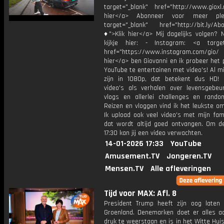
target="_blank" href="http://www.gioxl.
hier</a> Abonneer voor meer ple
target="_blank" href="http://bit.ly/Ab
♦">Klik hier</a> Mij dagelijks volgen?
kijkje hier: - Instagram: <a target
href="https://www.instagram.com/gio/
hier</a> ben Giovanni en ik probeer het 
YouTube te entertainen met video's! Al mi
zijn in 1080p, dat betekent dus HD! 
video's als verhalen over levensgebeur
vlogs en allerlei challenges en rando
Reizen en vloggen vind ik het leukste o
Ik upload ook veel video's met mijn fam
dat wordt altijd goed ontvangen. Om 
17:30 kan jij een video verwachten.
14-01-2026 17:33
YouTube
Amusement.TV
Jongeren.TV
Mensen.TV
Alle afleveringen
Tijd voor MAX: Afl. 8
President Trump heeft zijn oog laten 
Groenland. Denemarken doet er alles 
druk te weerstaan en is in het Witte Hui