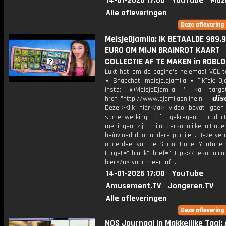
14-01-2026 17:00
YouTube
Muz
Alle afleveringen
MeisjeDjamila: IK BETAALDE 989,
EURO OM MIJN BRAINROT KAART
COLLECTIE AF TE MAKEN in ROBLO
Lukt het om de pagina's helemaal VOL te
⋆ Snapchat: meisje.djamila ⋆ TikTok: Dj
Insta: @MeisjeDjamila * <a target=
href="http://www.djamilaonline.nl 𝙙𝙞𝙨𝙘
Deze">Klik hier</a> video bevat geen
samenwerking of gekregen product
meningen zijn mijn persoonlijke uitinge
beïnvloed door andere partijen. Deze ver
onderdeel van de Social Code: YouTube.
target="_blank" href="https://desocialcod
hier</a> voor meer info.
14-01-2026 17:00
YouTube
Amusement.TV
Jongeren.TV
Alle afleveringen
NOS Journaal in Makkelijke Taal: A