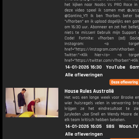
het kijken naar Noobs Vs PRO Race in 
deze video speel ik samen met @Jess
@Santino_YT! Ik ben Thorben, beter b
"vThorben" en ik upload dagelijks een ga
om 16:30 uur. Abonneer en zet het belle
niets te missen! Gebruik mijn Support 
Code! Fortnite: vThorben (ad) Soci
Instagram: <a target="_
href="https://instagram.com/vthorben
Twitter:">Klik hier</a> <a target=
href="https://twitter.com/vThorben">Klik
14-01-2026 16:30
YouTube
Gam
Alle afleveringen
House Rules Australië
Het was een lange week voor Brooke en 
wier huisregels velen in verwarring bra
krijgen ze het eindresultaat te zi
juryleden Joe Snell en Wendy Moore de
elk team kritisch hebben bekeken.
14-01-2026 16:05
SBS
Woon.TV
Alle afleveringen