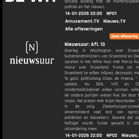
actuele duiding met de hoofdrolspele
politiek en het nieuws.
14-01-2026 22:30
NPO1
Amusement.TV
Nieuws.TV
Alle afleveringen
Nieuwsuur: Afl. 13
Overleg in Washington over Groen
buitenlandministers van Groenland en D
spreken in het Witte Huis met Marco Ru
Vance over Groenland. Trump zei m
Groenland te willen inlijven, desnoods m
Te gast: politicoloog Claes de Vreese. *
update. Nu D66, VVD en C
minderheidskabinet willen vormen, will
de andere partijen weten hoe die daar 
staan. We praten met Arjan Noorlander. 
in de zorg. Ziekenhuispersonee
onverminderd veel last van agres
patiënten en bezoekers. Geweld dat o
heftiger wordt: fysiek geweld is al
uitzondering meer.
14-01-2026 22:00
NPO2
Nieuws.