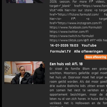
2026 season. For more F1® videos, 
target="_blank" href="https://www.For
Visit">Klik hier</a> our store: <a targe
href="https://f1store.formula1.com/ Fol
hier</a> F1®: <a target="_
href="https://www.instagram.com/F1
https://www.facebook.com/Formula1/
https://www.twitter.com/F1
https://www.twitch.tv/formula1
https://www.tiktok.com/@f1 #F1">Klik hi
14-01-2026 19:03
YouTube
Formule1.TV
Alle afleveringen
Een huis vol: Afl. 18
Er staat de familie Blom een grote
wachten, Maartens geliefde orgel moet
het huis uit. Daarvoor moet het orgel w
raam getild worden. Als dat maar goed
drie oudste Bakhcha kids zitten eraan 
om samen het nest te verlaten en 
appartement bezichtigen, maar de d
laten nu al van zich horen. In huize Bal i
verkleed. Het is Halloween en de fam