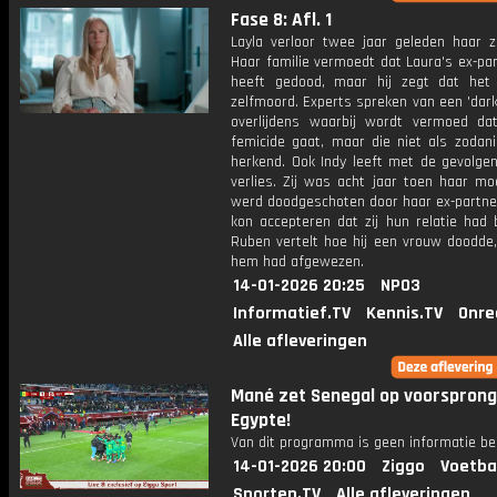
Fase 8: Afl. 1
Layla verloor twee jaar geleden haar z
Haar familie vermoedt dat Laura's ex-pa
heeft gedood, maar hij zegt dat he
zelfmoord. Experts spreken van een 'dar
overlijdens waarbij wordt vermoed d
femicide gaat, maar die niet als zodan
herkend. Ook Indy leeft met de gevolgen
verlies. Zij was acht jaar toen haar mo
werd doodgeschoten door haar ex-partner
kon accepteren dat zij hun relatie had 
Ruben vertelt hoe hij een vrouw doodde,
hem had afgewezen.
14-01-2026 20:25
NPO3
Informatief.TV
Kennis.TV
Onre
Alle afleveringen
Mané zet Senegal op voorsprong
Egypte!
Van dit programma is geen informatie be
14-01-2026 20:00
Ziggo
Voetba
Sporten.TV
Alle afleveringen