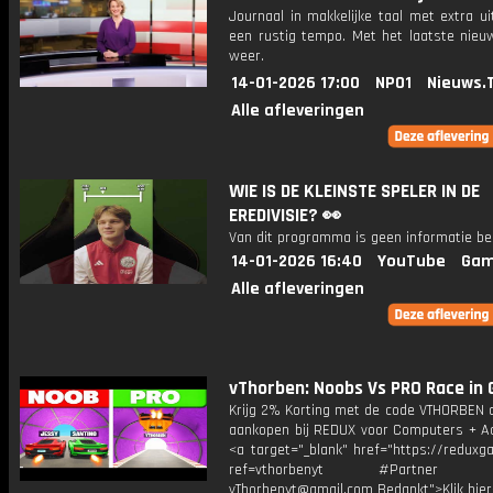
Journaal in makkelijke taal met extra ui
een rustig tempo. Met het laatste nieu
weer.
14-01-2026 17:00
NPO1
Nieuws.
Alle afleveringen
WIE IS DE KLEINSTE SPELER IN DE
EREDIVISIE? 👀
Van dit programma is geen informatie be
14-01-2026 16:40
YouTube
Gam
Alle afleveringen
vThorben: Noobs Vs PRO Race in 
Krijg 2% Korting met de code VTHORBEN o
aankopen bij REDUX voor Computers + Ac
<a target="_blank" href="https://reduxg
ref=vthorbenyt #Partner Bu
vThorbenyt@gmail.com Bedankt">Klik hier