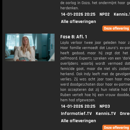
de oorlog in Gaza, het ondermijnt haar g
herdenken.
14-01-2026 20:25
NPO2
Kennis.
Alle afleveringen
Fase 8: Afl. 1
Layla verloor twee jaar geleden haar z
Haar familie vermoedt dat Laura's ex-pa
heeft gedood, maar hij zegt dat he
zelfmoord. Experts spreken van een 'dar
overlijdens waarbij wordt vermoed d
femicide gaat, maar die niet als zodan
herkend. Ook Indy leeft met de gevolgen
verlies. Zij was acht jaar toen haar mo
werd doodgeschoten door haar ex-partner
kon accepteren dat zij hun relatie had 
Ruben vertelt hoe hij een vrouw doodde,
hem had afgewezen.
14-01-2026 20:25
NPO3
Informatief.TV
Kennis.TV
Onre
Alle afleveringen