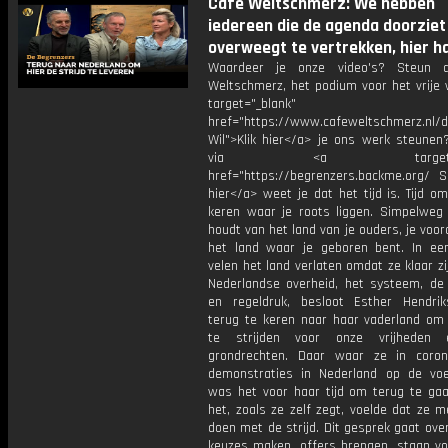
Cafe Weltschmerz: We hebben
iedereen die de agenda doorziet
overweegt te vertrekken, hier h
Waardeer je onze video's? Steun 
Weltschmerz, het podium voor het vrije 
target="_blank"
href="https://www.cafeweltschmerz.nl/
Wil">Klik hier</a> je ons werk steunen
via <a target="_b
href="https://begrenzers.backme.org/ S
hier</a> weet je dat het tijd is. Tijd o
keren waar je roots liggen. Simpelweg
houdt van het land van je ouders, je voo
het land waar je geboren bent. In een
velen het land verlaten omdat ze klaar z
Nederlandse overheid, het systeem, de 
en regeldruk, besloot Esther Hendrik
terug te keren naar haar vaderland om
te strijden voor onze vrijheden
grondrechten. Daar waar ze in corona
demonstraties in Nederland op de voe
was het voor haar tijd om terug te ga
het, zoals ze zelf zegt, voelde dat ze 
doen met de strijd. Dit gesprek gaat ov
keuzes maken, offers brengen, staan vo