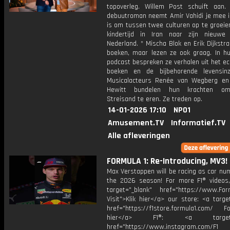
topoverleg. Willem Post schuift aan. 
debuutroman neemt Amir Vahidi je mee i
is om tussen twee culturen op te groeien
kindertijd in Iran naar zijn nieuwe
Nederland. * Mischa Blok en Erik Dijkstra
boeken, maar lezen ze ook graag. In h
podcast bespreken ze verhalen uit het ec
boeken en de bijbehorende levensinz
Musicalacteurs Renée van Wegberg e
Hewitt bundelen hun krachten o
Streisand te eren. Ze treden op.
14-01-2026 17:10
NPO1
Amusement.TV
Informatief.TV
Alle afleveringen
FORMULA 1: Re-Introducing, MV3!
Max Verstappen will be racing as car nu
the 2026 season! For more F1® videos, 
target="_blank" href="https://www.For
Visit">Klik hier</a> our store: <a targe
href="https://f1store.formula1.com/ Fol
hier</a> F1®: <a target="_
href="https://www.instagram.com/F1