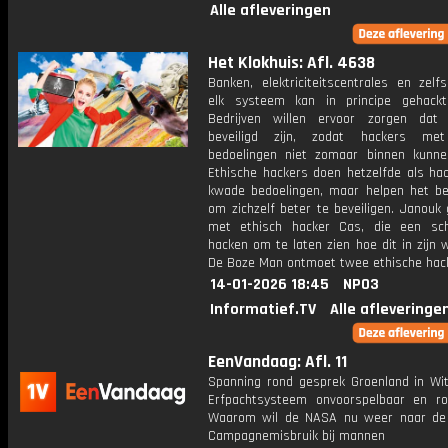
Alle afleveringen
Het Klokhuis: Afl. 4638
Banken, elektriciteitscentrales en zelf
elk systeem kan in principe gehack
Bedrijven willen ervoor zorgen dat
beveiligd zijn, zodat hackers met
bedoelingen niet zomaar binnen kunn
Ethische hackers doen hetzelfde als ha
kwade bedoelingen, maar helpen het bedr
om zichzelf beter te beveiligen. Janouk
met ethisch hacker Cas, die een sc
hacken om te laten zien hoe dit in zijn 
De Boze Man ontmoet twee ethische hac
14-01-2026 18:45
NPO3
Informatief.TV
Alle afleveringe
EenVandaag: Afl. 11
Spanning rond gesprek Groenland in Wit
Erfpachtsysteem onvoorspelbaar en r
Waarom wil de NASA nu weer naar de
Campagnemisbruik bij mannen