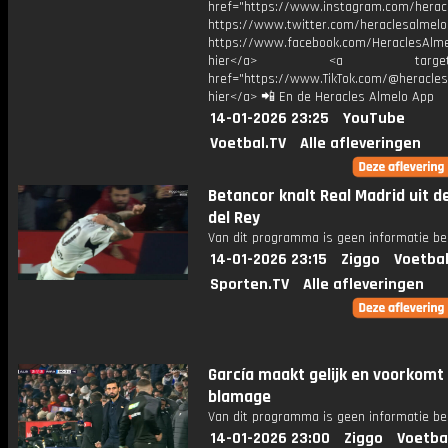
href="https://www.instagram.com/herac
https://www.twitter.com/heraclesalmelo
https://www.facebook.com/HeraclesAlmel
hier</a> <a target="_
href="https://www.TikTok.com/@heracles
hier</a> 📲 En de Heracles Almelo App
14-01-2026 23:25
YouTube
Voetbal.TV
Alle afleveringen
Betancor knalt Real Madrid uit d
del Rey
Van dit programma is geen informatie be
14-01-2026 23:15
Ziggo
Voetbal
Sporten.TV
Alle afleveringen
García maakt gelijk en voorkomt
blamage
Van dit programma is geen informatie be
14-01-2026 23:00
Ziggo
Voetba