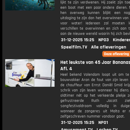
lijkt te zijn verdwenen. Hij zoekt zijn to
een boot met een paar andere dieren.
hen overweg kunnen blijkt een nog
uitdaging te zijn dan het overwinnen van 
voor water! Iedereen zal moeten le
verschillen te overwinnen en zich aan 
aan de nieuwe wereld waarin hij zich bevi
31-12-2025 15:25
NPO3
Kindere
Speelfilm.TV
Alle afleveringen
Het leukste van 45 Jaar Bananasp
Afl. 4
Heel bekend Volendam loopt uit om te
bouwvakker Aron de fout van zijn leven
de chauffeur van Ernst Daniël Smid krij
schrik van zijn leven wanneer hij diens
oldtimer nét op het verkeerde plekje z
gefrustreerde Ruth Jacott zi
songfestivaldroom volledig in duig
wanneer de zangeres uit Malta er 
zelfgeschreven nummer vandoor gaat.
31-12-2025 15:25
NPO1
Amusement.TV
Lachen.TV