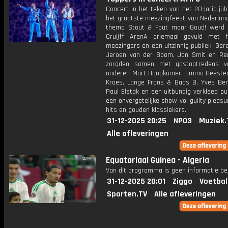
Concert in het teken van het 20-jarig ju
het grootste meezingfeest van Nederland
thema Stout & Fout maar Goud! werd
Cruijff ArenA driemaal gevuld met fe
meezingers en een uitzinnig publiek. Gera
Jeroen van der Boom, Jan Smit en Re
zorgden samen met gastoptredens v
anderen Mart Hoogkamer, Emma Heester
Kroes, Lange Frans & Baas B, Yves Be
Paul Elstak en een uitbundig verkleed pu
een onvergetelijke show vol guilty pleasu
hits en gouden klassiekers.
31-12-2025 20:25
NPO3
Muziek.
Alle afleveringen
Equatoriaal Guinea - Algeria
Van dit programma is geen informatie be
31-12-2025 20:01
Ziggo
Voetbal
Sporten.TV
Alle afleveringen