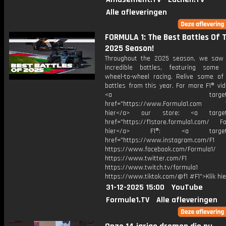
Alle afleveringen
FORMULA 1: The Best Battles Of 
2025 Season!
Throughout the 2025 season, we saw
incredible battles, featuring some i
wheel-to-wheel racing. Relive some of
battles from this year. For more F1® vide
<a target="_bl
href="https://www.Formula1.com Vis
hier</a> our store: <a target=
href="https://f1store.formula1.com/ Fol
hier</a> F1®: <a target="_
href="https://www.instagram.com/F1
https://www.facebook.com/Formula1/
https://www.twitter.com/F1
https://www.twitch.tv/formula1
https://www.tiktok.com/@f1 #F1">Klik hi
31-12-2025 15:00
YouTube
Formule1.TV
Alle afleveringen