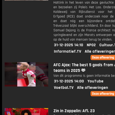
Hattink in het leven van deze gevluchte
en bezoeken zij Paleis Het Loo. Onderzo
Koldeweij van Rijksdienst voor het 
Erfgoed (RCE) doet onderzoek naar de
en doet nóg een bijzondere ontdek
Trêveszaal blijkt overschilderd. En door 
Samuel Dejong is de Franse architect n
springlevend en zijn Marots ontwerpen 
op de huid van mensen terug te vinden.
31-12-2025 14:10
NPO2
Cultuur.
Informatief.TV
Alle afleveringe
AFC Ajax: The best 5 goals from 
teams in 2025 🫶
Van dit programma is geen informatie be
31-12-2025 14:00
YouTube
Voetbal.TV
Alle afleveringen
Zin in Zappelin: Afl. 23