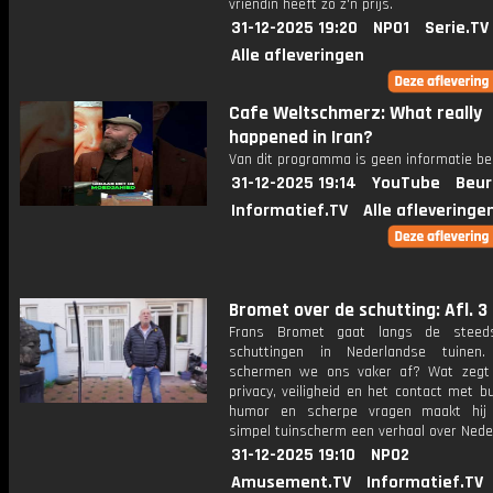
vriendin heeft zo z'n prijs.
31-12-2025 19:20
NPO1
Serie.TV
Alle afleveringen
Cafe Weltschmerz: What really
happened in Iran?
Van dit programma is geen informatie be
31-12-2025 19:14
YouTube
Beur
Informatief.TV
Alle afleveringe
Bromet over de schutting: Afl. 3
Frans Bromet gaat langs de steed
schuttingen in Nederlandse tuinen
schermen we ons vaker af? Wat zegt
privacy, veiligheid en het contact met 
humor en scherpe vragen maakt hij
simpel tuinscherm een verhaal over Nede
31-12-2025 19:10
NPO2
Amusement.TV
Informatief.TV