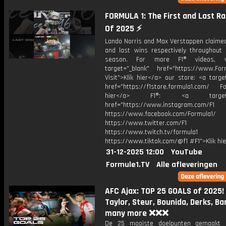
FORMULA 1: The First and Last R
Of 2025 ⚡️
Lando Norris and Max Verstappen claimed
and last wins respectively throughout
season. For more F1® videos, v
target="_blank" href="https://www.For
Visit">Klik hier</a> our store: <a targe
href="https://f1store.formula1.com/ Fol
hier</a> F1®: <a target="_
href="https://www.instagram.com/F1
https://www.facebook.com/Formula1/
https://www.twitter.com/F1
https://www.twitch.tv/formula1
https://www.tiktok.com/@f1 #F1">Klik hi
31-12-2025 12:00
YouTube
Formule1.TV
Alle afleveringen
AFC Ajax: TOP 25 GOALS of 2025! 
Taylor, Steur, Bounida, Derks, Ba
many more ❌❌❌
De 25 mooiste doelpunten gemaakt d