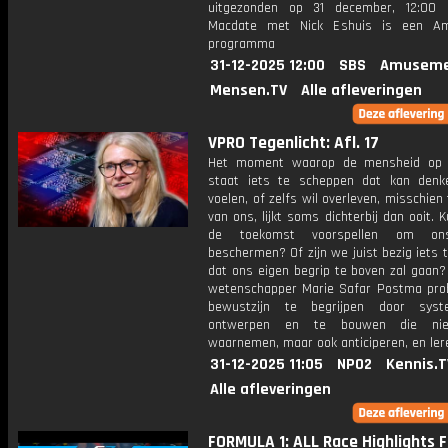
uitgezonden op 31 december, 12:00 
Macdate met Nick Eshuis is een A
programma
31-12-2025 12:00
SBS
Amuseme
Mensen.TV
Alle afleveringen
VPRO Tegenlicht: Afl. 17
Het moment waarop de mensheid op 
staat iets te scheppen dat kan denke
voelen, of zelfs wil overleven, misschien
van ons, lijkt soms dichterbij dan ooit.
de toekomst voorspellen om ons
beschermen? Of zijn we juist bezig iets 
dat ons eigen begrip te boven zal gaan?
wetenschapper Marie Safar Postma pro
bewustzijn te begrijpen door sys
ontwerpen en te bouwen die nie
waarnemen, maar ook anticiperen, en ler
31-12-2025 11:05
NPO2
Kennis.T
Alle afleveringen
FORMULA 1: ALL Race Highlights 