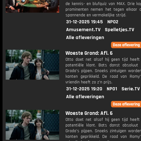
de kennis- en blufquiz van MAX. Drie ko
prominenten nemen het tegen elkaar 
spannende en vermakelijke strijd.
31-12-2025 19:45
NPO2
Amusement.TV
Spelletjes.TV
Alle afleveringen
Woeste Grond: Afl. 6
Otto doet net alsof hij geen tijd heeft
potentiële klant. Bats danst absoluut 
Grada's pijpen. Snoeks zintuigen worden
kanten geprikkeld. De raad van Romy
vriendin heeft zo z'n prijs.
31-12-2025 19:20
NPO1
Serie.TV
Alle afleveringen
Woeste Grond: Afl. 6
Otto doet net alsof hij geen tijd heeft
potentiële klant. Bats danst absoluut 
Grada's pijpen. Snoeks zintuigen worden
kanten geprikkeld. De raad van Romy