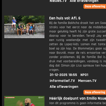
Nieuws.TV
Alle afleveringen
Een huis vol: Afl. 6
Bij de familie Bakhcha draait het om Saad
straks voor het eerst naar de middelbar
maar gelukkig heeft hij zijn grote zuss
daarop voor te bereiden. Terwijl Jay en
een rustig weekendje met zijn tweeë
zetten de Lopez-kids samen met tante
boel op zijn kop. De Blommetjes gaan op
naar Bosnië, maar de reis ernaartoe ver
zonder problemen. Bij de familie Bal is
druk met voorbereidingen, vandaag is na
dag dat Simon zijn Lisa opnieuw ten huw
vragen.
31-12-2025 18:55
NPO1
Informatief.TV
Mensen.TV
Alle afleveringen
Héérlijk doelpunt van Emilio Nsu
Van dit programma is geen informatie be