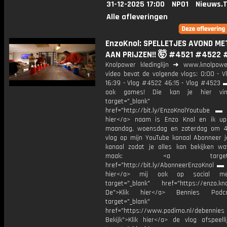
31-12-2025 17:00
NPO1
Nieuws.
Alle afleveringen
EnzoKnol: SPELLETJES AVOND ME
AAN PRIJZEN!! 🤯 #4521 #4522
Knolpower kledinglijn ➜ www.knolpowe
video bevat de volgende vlogs: 0:00 - V
16:39 - Vlog #4522 46:15 - Vlog #4523 ▬
ook games! Die kan je hier vin
target="_blank"
href="http://bit.ly/EnzoKnolYoutube ▬ M
hier</a> naam is Enzo Knol en ik up
maandag, woensdag en zaterdag om 4
vlog op mijn YouTube kanaal Abonneer j
kanaal zodat je alles kan bekijken w
maak: <a target="_b
href="http://bit.ly/AbonneerEnzoKnol ▬ 
hier</a> mij ook op social me
target="_blank" href="https://enzo.kno
De">Klik hier</a> Bennies Podc
target="_blank"
href="https://www.podimo.nl/debennies
Bekijk">Klik hier</a> de vlog afspeelli