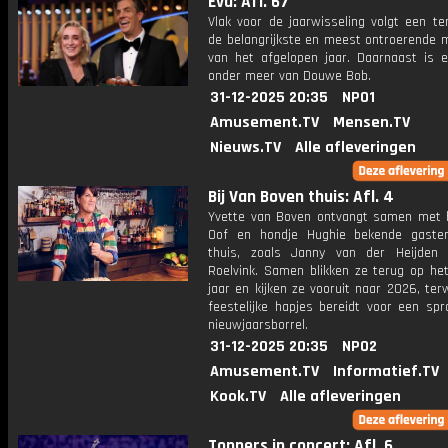
Eva: Afl. 67
Vlak voor de jaarwisseling volgt een te
de belangrijkste en meest ontroerende
van het afgelopen jaar. Daarnaast is e
onder meer van Douwe Bob.
31-12-2025 20:35
NPO1
Amusement.TV
Mensen.TV
Nieuws.TV
Alle afleveringen
Bij Van Boven thuis: Afl. 4
Yvette van Boven ontvangt samen met
Oof en hondje Hughie bekende gaste
thuis, zoals Janny van der Heijden
Roelvink. Samen blikken ze terug op het
jaar en kijken ze vooruit naar 2026, terw
feestelijke hapjes bereidt voor een spr
nieuwjaarsborrel.
31-12-2025 20:35
NPO2
Amusement.TV
Informatief.TV
Kook.TV
Alle afleveringen
Toppers in concert: Afl. 6