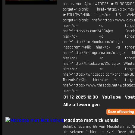
teams van Ajax. #TOP25 ►SUBSCRIB
target="_blank" href="http://ajax.ms/
►FOLLOW">Klik hier</a> US Webs
target="_blank" href="https://www.ajax.n
hier</a> <a target="_
href="https://x.com/AFCAjax Facebo
hier</a> <a target="_
href="http://facebook.com/afcajax
Instagram:">Klik hier</a> <a target
href="http://instagram.com/afcajax TikT
hier</a> <a target="_
href="http://tiktok.com/@afcajax WhatsA
hier</a> <a target="_
href="https://whatsapp.com/channel/
Threads:">Klik hier</a> <a target=
href="https://www.threads.net/@afcajax
hier</a>
31-12-2025 12:00
YouTube
Voet
Alle afleveringen
Macdate met Nick Eshuis
Bekijk aflevering 66 van Macdate met Ni
uit seizoen 1 hier op KIJK. Deze afle