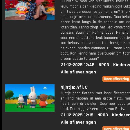
Buurvrouw Noël kan niet kiezen: koekjes
leuk, maar eigen kleding maken ook! Luk
om twee beroepen te combineren? Shary
een liedje over de seizoenen. Goochela
Kazàn komt langs in de zeppelin om ee
laten zien. Fenna zingt het lied Vanavo
Dansen. Buurman Ron is boos. Hij is ui
voor een ontzettend leuk bananenfeestje
kan helaas niet komen. Het feestje is n
de avond, precies wanneer Buurman Ron
gaat. Kan Fenna hem overtuigen om toch 
droomfeestje te gaan?
31-12-2025 12:45
NPO3
Kindere
Alle afleveringen
Nijntje: Afl. 8
Nijntje gaat fietsen met haar fietsmaat
en Nina hebben al een grote fiets, maa
heeft een driewieler. Daarmee gaat z
hard. Dan krijgt ze een fiets van Boris.
31-12-2025 12:15
NPO3
Kinderen
Alle afleveringen