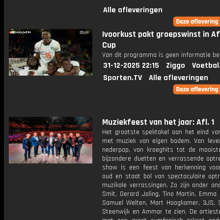
Alle afleveringen
Ivoorkust pakt groepswinst in Af
Cup
Van dit programma is geen informatie be
31-12-2025 22:15
Ziggo
Voetbal
Sporten.TV
Alle afleveringen
Muziekfeest van het jaar: Afl. 1
Het grootste spektakel aan het eind van
met muziek van eigen bodem. Van leven
nederpop, van kroeghits tot de mooiste
bijzondere duetten en verrassende optr
show is een feest van herkenning voo
oud en staat bol van spectaculaire opt
muzikale verrassingen. Zo zijn onder an
Smit, Gerard Joling, Tino Martin, Emma 
Samuel Welten, Mart Hoogkamer, 3JS,
Steenwijk en Ammar te zien. De artiest