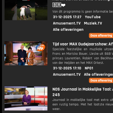
🇧🇷❤️
Van dit programma is geen informatie be
31-12-2025 17:27
YouTube
Amusement.TV
Muziek.TV
Alle afleveringen
Tijd voor MAX Oudejaarsshow: Afl
Speciale feestelijke en muzikale uitze
Frans en Mariska Bauer, Lieske uit B&B V
prinses Laurentien, Robèrt van Beckhov
van der Heijden en het MAX Orkest.
31-12-2025 17:10
NPO1
Amusement.TV
Alle afleveringe
NOS Journaal in Makkelijke Taal: 
245
Journaal in makkelijke taal met extra ui
een rustig tempo. Met het laatste nieu
weer.