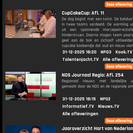
CupCakeCup: Afl. 11
De dag begint met een twist. De bakduo
in twee teams verdeeld. De warming u
uit een spannende marsepein-estaf
hindernissen. Daarna mogen team paar
geel aan de bak en zichzelf uitbeelde
cupcake badeendje dat oud en nieuw viert
31-12-2025 18:20
NPO3
Kook.TV
Talentenjacht.TV
Alle afleverin
NOS Journaal Regio: Afl. 254
Regionaal nieuws met landelijke uit
gemaakt door de NOS en de regionale om
31-12-2025 18:15
NPO2
Informatief.TV
Nieuws.TV
Alle afleveringen
Jaaroverzicht Hart van Nederla