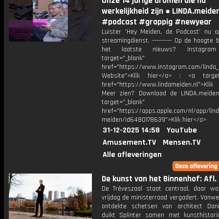
Onze 14 jarige dromen die nu
werkelijkheid zijn ● LINDA.meide
#podcast #grappig #newyear
Luister 'Hey Meiden, de Podcast' nu o
streamingdienst. ---------- Op de hoogte b
het laatste nieuws? Instagr
target="_blank"
href="https://www.instagram.com/linda
Website">Klik hier</a> : <a target
href="https://www.lindameiden.nl">Klik
Meer zien? Download de LINDA.meide
target="_blank"
href="https://apps.apple.com/nl/app/lind
meiden/id6480178639">Klik hier</a>
31-12-2025 14:58
YouTube
Amusement.TV
Mensen.TV
Alle afleveringen
De kunst van het Binnenhof: Afl. 
De Trêveszaal staat centraal, daar wa
vrijdag de ministerraad vergadert. Vanw
ontdekte schetsen van architect Dan
duikt Splinter samen met kunsthistori