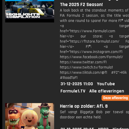
The 2025 F2 Season!
A look back at the standout moments of
FIA Formula 2 season, as the title wa
with one round to spare! For more F1® vide
<a target="_bl
href="https://www.Formula1.com Vis
hier</a> our store: <a target=
href="https://f1store.formula1.com/ Fol
hier</a> F1®: <a target="_
href="https://www.instagram.com/F1
https://www.facebook.com/Formula1/
https://www.twitter.com/F1
https://www.twitch.tv/formula1
https://www.tiktok.com/@f1 #F2">Klik
#RoadToF1
31-12-2025 11:00
YouTube
Formule1.TV
Alle afleveringen
Herrie op zolder: Afl. 8
Sef vangt Biggetje Bob per toeval op
daardoor een echte held.