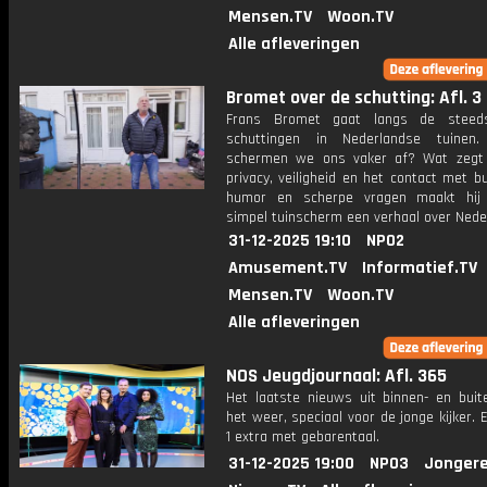
Mensen.TV
Woon.TV
Alle afleveringen
Bromet over de schutting: Afl. 3
Frans Bromet gaat langs de steed
schuttingen in Nederlandse tuinen
schermen we ons vaker af? Wat zegt
privacy, veiligheid en het contact met 
humor en scherpe vragen maakt hij
simpel tuinscherm een verhaal over Nede
31-12-2025 19:10
NPO2
Amusement.TV
Informatief.TV
Mensen.TV
Woon.TV
Alle afleveringen
NOS Jeugdjournaal: Afl. 365
Het laatste nieuws uit binnen- en buit
het weer, speciaal voor de jonge kijker.
1 extra met gebarentaal.
31-12-2025 19:00
NPO3
Jongere