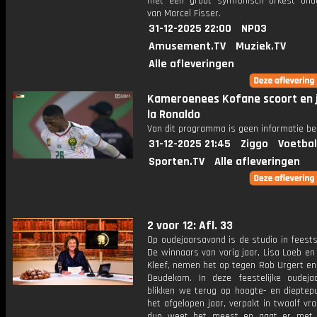
met een groot symfonisch orkest onde
van Marcel Fisser.
31-12-2025 22:00
NPO3
Amusement.TV
Muziek.TV
Alle afleveringen
Kameroenees Kofane scoort en j
la Ronaldo
Van dit programma is geen informatie be
31-12-2025 21:45
Ziggo
Voetbal
Sporten.TV
Alle afleveringen
2 voor 12: Afl. 33
Op oudejaarsavond is de studio in feest
De winnaars van vorig jaar, Lisa Loeb e
Kleef, nemen het op tegen Rob Urgert en
Deudekom. In deze feestelijke oudejaa
blikken we terug op hoogte- en dieptep
het afgelopen jaar, verpakt in twaalf vr
duo weet het meest en gaat er met 