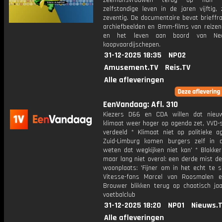
zeemansvrouwen terug op hun v
zelfstandige leven in de jaren vijftig,
zeventig. De documentaire bevat brieffr
archiefbeelden en 8mm-films van reizen
en het leven aan boord van Ned
koopvaardijschepen.
31-12-2025 18:35
NPO2
Amusement.TV
Reis.TV
Alle afleveringen
EenVandaag: Afl. 310
Kiezers D66 en CDA willen dat nieu
klimaat weer hoger op agenda zet, VVD
verdeeld * Klimaat niet op politieke a
Zuid-Limburg komen burgers zelf in ac
weten dat wegkijken niet kan' * Blokker
maar lang niet overal: een derde mist de
woonplaats: 'Fijner om in het echt te s
Vitesse-fans Marcel van Roosmalen e
Brouwer blikken terug op chaotisch jaa
voetbalclub
31-12-2025 18:20
NPO1
Nieuws.
Alle afleveringen