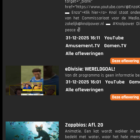
target="_blank"
href="https://www.youtube.com/@EnzoKn
▬ Enzo">Klik hier</a> Knol staat onder
van het Commissariaat voor de Media.
zakelijk@knolpower.nl ▬ #Knolpower Di
peace ✌
31-12-2025 16:11
YouTube
Amusement.TV
Gamen.TV
Alle afleveringen
eDivisie: WERELDGOAL!
Van dit programma is geen informatie be
31-12-2025 16:01
YouTube
Gam
Alle afleveringen
Zappbios: Afl. 20
Animatie. Een kat wordt wakker in e
bedekt met water, waar het hele mense