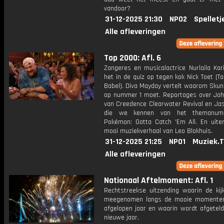
vandoor?
31-12-2025 21:30
NPO2
Spelletj
Alle afleveringen
Top 2000: Afl. 6
Zangeres en musicalactrice Nurlaila Ka
het in de quiz op tegen kok Nick Toet (T
Babel). Diva Mayday vertelt waarom Skun
op nummer 1 moet. Reportages over Joh
van Creedence Clearwater Revival en Jas
die we kennen van het themanum
Pokémon: Gotta Catch 'Em All. En uite
mooi muziekverhaal van Leo Blokhuis.
31-12-2025 21:25
NPO1
Muziek.
Alle afleveringen
Nationaal Aftelmoment: Afl. 1
Rechtstreekse uitzending waarin de kij
meegenomen langs de mooie momenten
afgelopen jaar en waarin wordt afgeteld
nieuwe jaar.