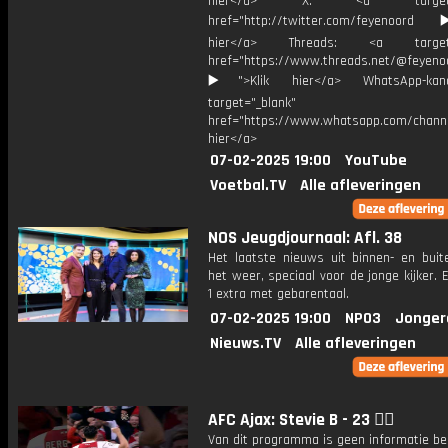
hier</a> X: <a target="_
href="http://twitter.com/feyenoord
hier</a> Threads: <a target="
href="https://www.threads.net/@feyeno
▶️">Klik hier</a> WhatsApp-kan
target="_blank"
href="https://www.whatsapp.com/chann
hier</a>
07-02-2025 19:00
YouTube
Voetbal.TV
Alle afleveringen
NOS Jeugdjournaal: Afl. 38
Het laatste nieuws uit binnen- en buit
het weer, speciaal voor de jonge kijker.
1 extra met gebarentaal.
07-02-2025 19:00
NPO3
Jonger
Nieuws.TV
Alle afleveringen
AFC Ajax: Stevie B - 23 ❤️‍🔥
Van dit programma is geen informatie be