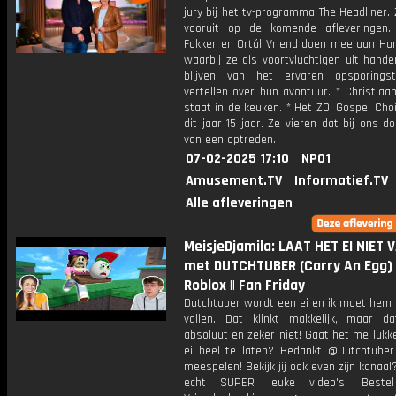
jury bij het tv-programma The Headliner. 
vooruit op de komende afleveringen
Fokker en Ortál Vriend doen mee aan Hun
waarbij ze als voortvluchtigen uit hand
blijven van het ervaren opsporings
vertellen over hun avontuur. * Christiaa
staat in de keuken. * Het ZO! Gospel Cho
dit jaar 15 jaar. Ze vieren dat bij ons d
van een optreden.
07-02-2025 17:10
NPO1
Amusement.TV
Informatief.TV
Alle afleveringen
MeisjeDjamila: LAAT HET EI NIET 
met DUTCHTUBER (Carry An Egg) 
Roblox || Fan Friday
Dutchtuber wordt een ei en ik moet hem 
vallen. Dat klinkt makkelijk, maar d
absoluut en zeker niet! Gaat het me luk
ei heel te laten? Bedankt @Dutchtuber
meespelen! Bekijk jij ook even zijn kanaal?
echt SUPER leuke video's! Bestel 