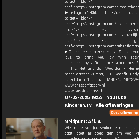
target="_blank"
href="http://instagram.com/pimmiethed
►Instagram">Klik hier</a> dan
target="_blank"
href="http://instagram.com/lukaschoenn"
hier</a> <a target="_
href="http://instagram.com/saskiavndijk"
hier</a> <a target="_
href="http://instagram.com/rubenflaman
►Choreo">Klik hier</a> by: Saskia va
love to bring you joy with easy
choreography's! Our dance school has 2 
in The Netherlands (Woerden - Harm
teach classes Zumba, XCO, Keepfit, Body
streetdance/hiphop. DANCE*JUMP*SWE
www.thestarfactory
www.saskiasdansschool.nl
07-02-2025 19:53
YouTube
Kinderen.TV
Alle afleveringen
Meldpunt: Afl. 4
Wie in de voorjaarsvakantie naar het b
gaat, doet er goed aan om voor ve