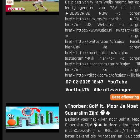
De ploeg van Willem Weijs neemt het op
leeftijdsgenoten van PSV op de T
►SUBSCRIBE NOW <a target="
href="http://ajax.ms/subscribe ►FOL
hier</a> US Website: <a target=
href="https://www.ajax.nl Twitter:">Kli
<a target="_bl
href="http://twitter.com/afcajax Facebo
hier</a> <a target="_
href="http://facebook.com/afcajax
Instagram:">Klik hier</a> <a target
href="http://instagram.com/afcajax TikT
hier</a> <a target="_
href="http://tiktok.com/@afcajax">Klik h
07-02-2025 16:47
YouTube
Voetbal.TV
Alle afleveringen
vThorben: Golf It.. Maar Je Moet
Superslim Zijn! 🧠🔥
Bedankt voor het kijken naar Golf It, Ma
Superslim Zijn! 🧠🔥 In deze video spee
met @JessyKnijn en @Santino_YT! Ik ben
beter bekend als "vThorben" en ik upload