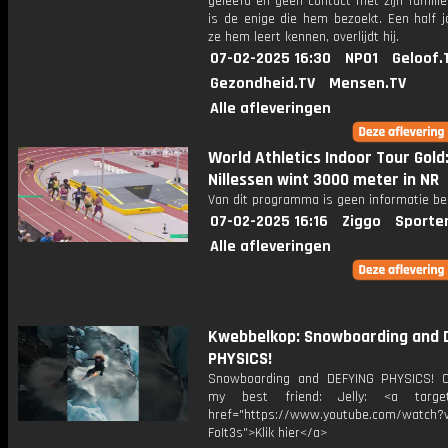
geleefd en geen contact met zijn familie
is de enige die hem bezoekt. Een half j
ze hem leert kennen, overlijdt hij.
07-02-2025 16:30
NPO1
Geloof.
Gezondheid.TV
Mensen.TV
Alle afleveringen
World Athletics Indoor Tour Gold
Nillessen wint 3000 meter in NR
Van dit programma is geen informatie be
07-02-2025 16:16
Ziggo
Sporte
Alle afleveringen
Kwebbelkop: Snowboarding and 
PHYSICS!
Snowboarding and DEFYING PHYSICS! 
my best friend: Jelly: <a target=
href="https://www.youtube.com/watch?v
FoIt3s">Klik hier</a>