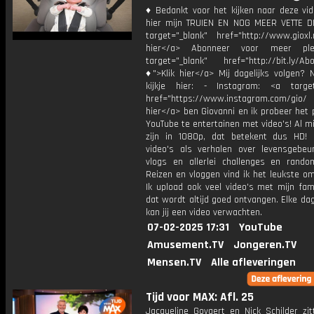
♦ Bedankt voor het kijken naar deze vid
hier mijn TRUIEN EN NOG MEER VETTE D
target="_blank" href="http://www.gioxl.
hier</a> Abonneer voor meer ple
target="_blank" href="http://bit.ly/Ab
♦">Klik hier</a> Mij dagelijks volgen?
kijkje hier: - Instagram: <a target
href="https://www.instagram.com/gio/
hier</a> ben Giovanni en ik probeer het 
YouTube te entertainen met video's! Al mi
zijn in 1080p, dat betekent dus HD! 
video's als verhalen over levensgebeur
vlogs en allerlei challenges en rando
Reizen en vloggen vind ik het leukste o
Ik upload ook veel video's met mijn fam
dat wordt altijd goed ontvangen. Elke da
kan jij een video verwachten.
07-02-2025 17:31
YouTube
Amusement.TV
Jongeren.TV
Mensen.TV
Alle afleveringen
Tijd voor MAX: Afl. 25
Jacqueline Govaert en Nick Schilder zit