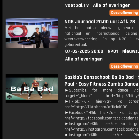
Voetbal.TV
Alle afleveringen
NOS Journaal 20.00 uur: Afl. 28
Met het laatste nieuws, gebeurteni
nationaal en internationaal bela
weersverwachting. En op NPO 1 e
gebarentaal.
07-02-2025 20:00
NPO1
Nieuws
Alle afleveringen
Saskia's Dansschool: Ba Ba Bad -
Paul - Easy Fitness Zumba Dance
►Subscribe for more dance vid
target="_blank" href="http://bit.l
►TikTok:">Klik hier</a> <a target=
href="http://Tiktok.com/officialSDS
►Facebook:">Klik hier</a> <a target
href="http://facebook.com/saskiasdanss
►Instagram:">Klik hier</a> <a target
href="http://instagram.com/saskiasdans
►Instagram">Klik hier</a> 