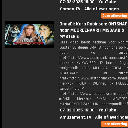
07-02-2025 16:00
YouTube
Gamen.TV
Alle afleveringen
OnneDi: Kara Robinson: ONTSNAP
haar MOORDENAAR! | MISDAAD &
MYSTERIE
Deze video bevat reclame voor Podim
Luister 30 dagen GRATIS naar ons op P
naar: <a target="_b
href="http://www.podimo.nl/moordcast">
hier</a> KIJKWIJZER: 12 jaar - Ang
taalgebruik VOLG MIJ VIA SOCIAL
INSTAGRAM - <a target="_
href="http://www.instagram.com/Onned
hier</a> TIKTOK - @OnneDi ▻ FACEB
target="_blank"
href="https://www.facebook.com/pages/O
▻">Klik hier</a> E-MAIL ADVERT
MANAGEMENT ZAKELIJK - bente@amillionf
07-02-2025 16:00
YouTube
Amusement.TV
Alle afleveringe