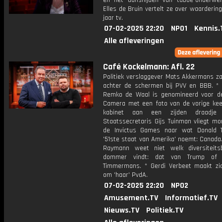
en het aansnijden van taboe-onderwe
Elles de Bruin vertelt ze over waardering 
jaar tv.
07-02-2025 22:20
NPO1
Kennis.
Alle afleveringen
Café Kockelmann: Afl. 22
Politiek verslaggever Mats Akkermans za
achter de schermen bij PVV en BBB. * 
Remko de Waal is genomineerd voor de
Camera met een foto van de vorige kee
kabinet aan een zijden draadje
Staatssecretaris Gijs Tuinman vliegt mo
de Invictus Games naar wat Donald 
'51ste staat van Amerika' noemt: Canada
Raymann weet niet welk diversiteitsb
dommer vindt: dat van Trump of
Timmermans. * Gerdi Verbeet maakt zi
om 'haar' PvdA.
07-02-2025 22:20
NPO2
Amusement.TV
Informatief.TV
Nieuws.TV
Politiek.TV