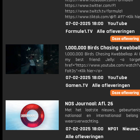
https://www.facebook.com/Formula1/
https://www.twitter.com/F1
https://www.twitch.tv/formula1
https://www.tiktok.com/@f1 #F1">Klik hi
07-02-2025 18:00
YouTube
Formule1.TV
Alle afleveringen
1,000,000 Birds Chasing Kwebbel
1,000,000 Birds Chasing Kwebbelkop AI 
my best friend: Jelly: <a target=
href="https://www.youtube.com/watch?v
FoIt3s">Klik hier</a>
07-02-2025 18:00
YouTube
Gamen.TV
Alle afleveringen
NOS Journaal: Afl. 26
Met het laatste nieuws, gebeurteni
nationaal en internationaal bela
weersverwachting.
07-02-2025 18:00
NPO1
Nieuws.
Alle afleveringen