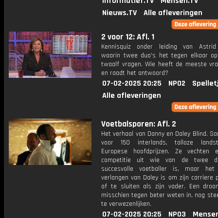
Informatief.TV
Mensen.TV
Nieuws.TV
Alle afleveringen
2 voor 12: Afl. 1
Kennisquiz onder leiding van Astri
waarin twee duo's het tegen elkaar o
twaalf vragen. Wie heeft de meeste vr
en raadt het antwoord?
07-02-2025 20:25
NPO2
Spellet
Alle afleveringen
Voetbalsporen: Afl. 2
Het verhaal van Danny en Daley Blind. S
voor 150 interlands, talloze lands
Europese hoofdprijzen. Ze vechten e
competitie uit wie van de twee 
succesvolle voetballer is, maar het
verlangen van Daley is om zijn carriere 
af te sluiten als zijn vader. Een droom
misschien tegen beter weten in, nog ste
te verwezenlijken.
07-02-2025 20:25
NPO3
Mensen