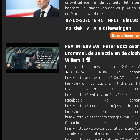
ontwikkelingen in de politiek. Het inte
bestaat uit Xander van der Wulp, Arjan 
en Mariëlle Tweebeeke.
07-02-2025 18:45
NPO1
Nieuws
Politiek.TV
Alle afleveringen
PSV: INTERVIEW | Peter Bosz over
Drommel, de selectie en de clas
Willem II 🎥
De voorbeschouwing op PSV - Wi
►SUBSCRIBE NOW <a target="
href="https://psv.media/2KXaA6m ►T
hier</a> on notifications (Hit the bell
US Twitter: <a target="_
href="http://twitter.com/psv">Klik
Facebook: <a target="_
href="http://facebook.com/psv Instagr
hier</a> <a target="_
href="http://instagram.com/psv">Klik
Snapchat: <a target="_
href="https://www.snapchat.com/add/p
TikTok:">Klik hier</a> <a target=
href="https://www.tiktok.com/@psv">Klik