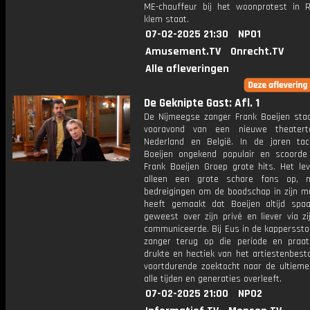
ME-chauffeur bij het woonprotest in 
klem staat.
07-02-2025 21:30
NPO1
Amusement.TV
Onrecht.TV
Alle afleveringen
De Geknipte Gast: Afl. 1
De Nijmeegse zanger Frank Boeijen sta
vooravond van een nieuwe theatert
Nederland en België. In de jaren ta
Boeijen ongekend populair en scoorde
Frank Boeijen Groep grote hits. Het lev
alleen een grote schare fans op, 
bedreigingen om de boodschap in zijn mu
heeft gemaakt dat Boeijen altijd spa
geweest over zijn privé en liever via z
communiceerde. Bij Eus in de kappersstoe
zanger terug op die periode en praa
drukte en hectiek van het artiestenbest
voortdurende zoektocht naar de ultieme
alle tijden en generaties overleeft.
07-02-2025 21:00
NPO2