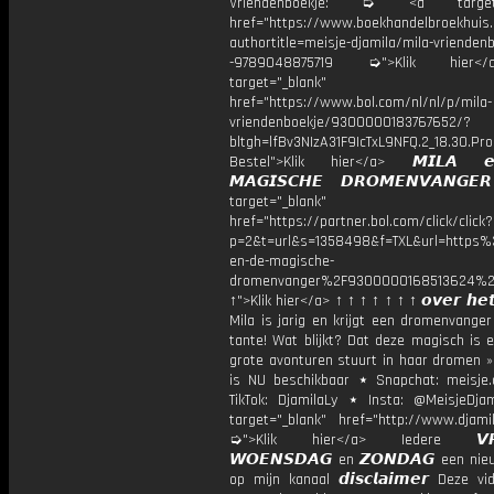
Vriendenboekje: ➭ <a target="
href="https://www.boekhandelbroekhuis.
authortitle=meisje-djamila/mila-vriendenb
-9789048875719 ➭">Klik hier
target="_blank"
href="https://www.bol.com/nl/nl/p/mila-
vriendenboekje/9300000183767652/?
bltgh=lfBv3NIzA31F9IcTxL9NFQ.2_18.30.Pro
Bestel">Klik hier</a> 𝙈𝙄𝙇𝘼 
𝙈𝘼𝙂𝙄𝙎𝘾𝙃𝙀 𝘿𝙍𝙊𝙈𝙀𝙉𝙑𝘼𝙉𝙂
target="_blank"
href="https://partner.bol.com/click/click?
p=2&t=url&s=1358498&f=TXL&url=http
en-de-magische-
dromenvanger%2F9300000168513624%2
↑">Klik hier</a> ↑ ↑ ↑ ↑ ↑ ↑ ↑ 𝙤𝙫𝙚𝙧 𝙝𝙚𝙩
Mila is jarig en krijgt een dromenvange
tante! Wat blijkt? Dat deze magisch is 
grote avonturen stuurt in haar dromen »
is NU beschikbaar ⋆ Snapchat: meisje.
TikTok: DjamilaLy ⋆ Insta: @MeisjeDja
target="_blank" href="http://www.djamil
➭">Klik hier</a> Iedere 𝙑𝙍𝙄
𝙒𝙊𝙀𝙉𝙎𝘿𝘼𝙂 en 𝙕𝙊𝙉𝘿𝘼𝙂 een ni
op mijn kanaal 𝙙𝙞𝙨𝙘𝙡𝙖𝙞𝙢𝙚𝙧 Deze v