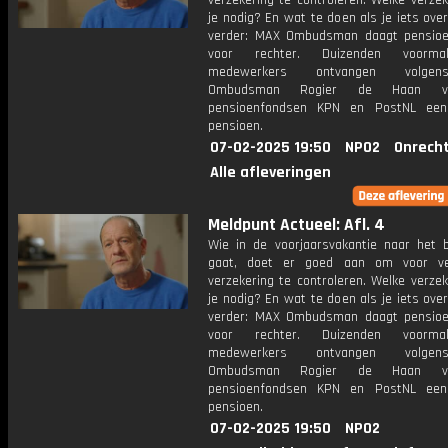
verzekering te controleren. Welke verze
je nodig? En wat te doen als je iets ov
verder: MAX Ombudsman daagt pensio
voor rechter. Duizenden voorma
medewerkers ontvangen volg
Ombudsman Rogier de Haan v
pensioenfondsen KPN en PostNL een
pensioen.
07-02-2025 19:50
NPO2
Onrecht
Alle afleveringen
Meldpunt Actueel: Afl. 4
Wie in de voorjaarsvakantie naar het b
gaat, doet er goed aan om voor ve
verzekering te controleren. Welke verze
je nodig? En wat te doen als je iets ov
verder: MAX Ombudsman daagt pensio
voor rechter. Duizenden voorma
medewerkers ontvangen volg
Ombudsman Rogier de Haan v
pensioenfondsen KPN en PostNL een
pensioen.
07-02-2025 19:50
NPO2