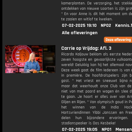
kamerplanten. De verzorging, het stekk
ontdekken van nieuwe soorten is zijn gro
* En voor Anne is dit hét moment om de
te zaaien en witlof te kweken.
07-02-2025 19:10
NPO2
Kennis.
Alle afleveringen
Carrie op Vrijdag: Afl. 3
Ricardo Kaljouw beklom als eerste Neder
zeven hoogste en gevaarlijkste vulkaant
wereld! Gelukkig kan hij het allemaal nave
Deze week gaat de film Iedereen is van 
in première. De hoofdrolspelers zijn b
gast. * Het vriest en sneeuwt bijna n
maar dat weerhoudt onze Club van d
niet van met paard en wagen én slee 
te gaan. Je hoort er alles over van Arr
Glijen en Rijen. * Van olympisch goud in Pa
het winnen van de India Hockey
Hartsvriendinnen Yibbi Janssen en Fr
delen hun bijzondere ervaringen
stadionspeaker is Oos Kesbeke!
07-02-2025 19:05
NPO1
Mensen