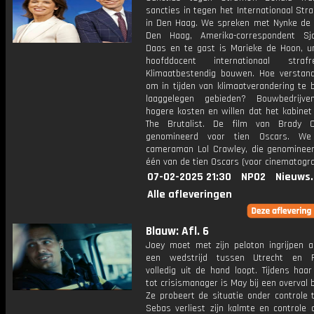
sancties in tegen het Internationaal Stra
in Den Haag. We spreken met Nynke de 
Den Haag, Amerika-correspondent Sj
Daas en te gast is Marieke de Hoon, uni
hoofddocent internationaal straf
Klimaatbestendig bouwen. Hoe verstand
om in tijden van klimaatverandering te 
laaggelegen gebieden? Bouwbedrijve
hogere kosten en willen dat het kabinet i
The Brutalist. De film van Brady C
genomineerd voor tien Oscars. We
cameraman Lol Crawley, die genomineer
één van de tien Oscars (voor cinematogra
07-02-2025 21:30
NPO2
Nieuws
Alle afleveringen
Blauw: Afl. 6
Joey moet met zijn peloton ingrijpen a
een wedstrijd tussen Utrecht en F
volledig uit de hand loopt. Tijdens haar
tot crisismanager is May bij een overval 
Ze probeert de situatie onder controle t
Sebas verliest zijn kalmte en controle a