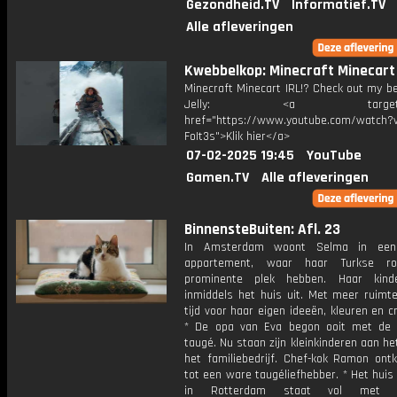
Gezondheid.TV
Informatief.TV
Alle afleveringen
Kwebbelkop: Minecraft Minecart 
Minecraft Minecart IRL!? Check out my be
Jelly: <a target="_b
href="https://www.youtube.com/watch?v
FoIt3s">Klik hier</a>
07-02-2025 19:45
YouTube
Gamen.TV
Alle afleveringen
BinnensteBuiten: Afl. 23
In Amsterdam woont Selma in een k
appartement, waar haar Turkse r
prominente plek hebben. Haar kinde
inmiddels het huis uit. Met meer ruimte
tijd voor haar eigen ideeën, kleuren en cre
* De opa van Eva begon ooit met de 
taugé. Nu staan zijn kleinkinderen aan he
het familiebedrijf. Chef-kok Ramon ontk
tot een ware taugéliefhebber. * Het huis
in Rotterdam staat vol met tr