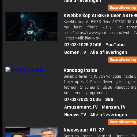
Alle afleveringen
Kwebbelkop AI BIKES Over ASTER
Kwebbelkop AI BIKES Over ASTEROIDS!? 
my best friend: Jelly: <a target=
href="https://www.youtube.com/watch?v
FoIt3s">Klik hier</a>
07-02-2025 22:06
YouTube
Gamen.TV
Alle afleveringen
Vandaag Inside
Bekijk aflevering 15 van Vandaag Inside u
7 hier op KIJK. Deze aflevering is uitgez
februari, 21:35 uur bij SBS6. Vandaag Ins
Amusement programma
07-02-2025 21:35
SBS
Amusement.TV
Mensen.TV
Nieuws.TV
Alle afleveringen
Nieuwsuur: Afl. 37
Sancties tegen Strafhof. Donald Tr