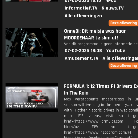
07-02-2025 18:15
NPO2
Informatief.TV
Nieuws.TV
Alle afleveringen
OnneDi: Dit meisje was haar
MOORDENAAR te slim af!
Van dit programma is geen informatie be
07-02-2025 18:08
YouTube
Amusement.TV
Alle afleveringe
FORMULA 1: 12 Times F1 Drivers E
In The Rain
Max Verstappen's masterclass in Br
season will live long in the memory... reli
with 11 other historic drives in wet condi
more F1® videos, visit <a target=
href="https://www.Formula1.com Fol
hier</a> F1®: <a target="_
href="https://www.instagram.com/F1