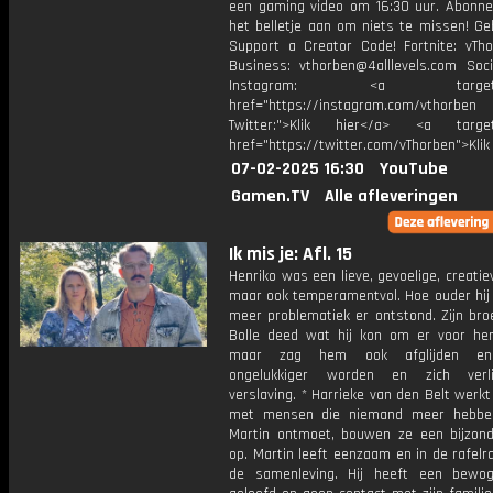
een gaming video om 16:30 uur. Abonne
het belletje aan om niets te missen! Ge
Support a Creator Code! Fortnite: vTho
Business: vthorben@4alllevels.com Soci
Instagram: <a target="_
href="https://instagram.com/vthorben
Twitter:">Klik hier</a> <a target=
href="https://twitter.com/vThorben">Klik
07-02-2025 16:30
YouTube
Gamen.TV
Alle afleveringen
Ik mis je: Afl. 15
Henriko was een lieve, gevoelige, creatie
maar ook temperamentvol. Hoe ouder hij
meer problematiek er ontstond. Zijn bro
Bolle deed wat hij kon om er voor hem
maar zag hem ook afglijden en
ongelukkiger worden en zich verl
verslaving. * Harrieke van den Belt werkt 
met mensen die niemand meer hebben
Martin ontmoet, bouwen ze een bijzon
op. Martin leeft eenzaam en in de rafel
de samenleving. Hij heeft een bewo