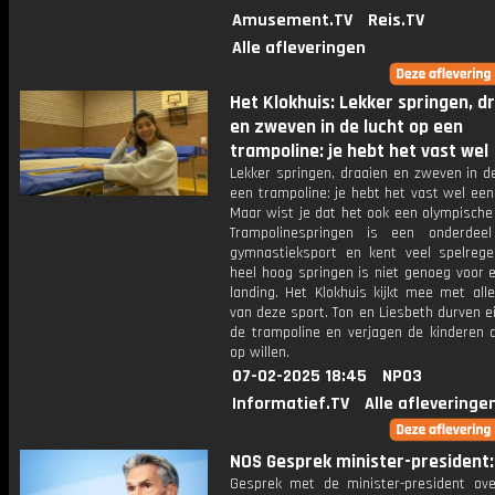
Amusement.TV
Reis.TV
Alle afleveringen
Het Klokhuis: Lekker springen, d
en zweven in de lucht op een
trampoline: je hebt het vast wel
Lekker springen, draaien en zweven in d
een trampoline: je hebt het vast wel ee
Maar wist je dat het ook een olympische
Trampolinespringen is een onderdee
gymnastieksport en kent veel spelregel
heel hoog springen is niet genoeg voor 
landing. Het Klokhuis kijkt mee met all
van deze sport. Ton en Liesbeth durven ei
de trampoline en verjagen de kinderen d
op willen.
07-02-2025 18:45
NPO3
Informatief.TV
Alle afleveringe
NOS Gesprek minister-president: 
Gesprek met de minister-president ove