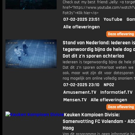
Check out my best friend: Jelly: <a targe
href="https://www.youtube.com/watch?v
FoIt3s">Klik hier</a>
07-02-2025 23:51
YouTube
Gam
Alle afleveringen
Stand van Nederland: Iedereen i
tegenwoordig bijna de hele dag o
Dat dit z'n sporen achterlaa
Iedereen is tegenwoordig bijna de hele d
Dat dit z'n sporen achterlaat weten we 
ook, maar wat zijn dit voor datasporen 
nog mogelijk om online volledig anoniem t
07-02-2025 23:10
NPO2
Amusement.TV
Informatief.TV
Mensen.TV
Alle afleveringen
Keuken Kampioen Divisie:
Samenvatting FC Volendam - AD
Haag
Van dit programma is geen informatie be