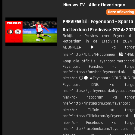
Nieuws.TV
Alle afleveringen
PREVIEW 📊 | Feyenoord - Sparta
Rotterdam | Eredivisie 2024-20
Bekijk de Preview over Feyenoord 
Rotterdam in de Eredivisie 2024
ABONNEER ▶️ <a target="_
href="http://bit.ly/FRabonneer 🛍">Klik
Koop alle officiële Feyenoord-merchandi
Feyenoord Fanshop: <a target="
href="https://fanshop.feyenoord.nl/
hier</a> ⚪️⚫ #Feyenoord VOLG ONS OO
Feyenoord ONE: <a target="
href="https://go.feyenoord.nl/youtube-on
hier</a> Instagram: <a target=
href="http://instagram.com/feyenoord
hier</a> TikTok: <a target="
href="https://TikTok.com/@Feyenoord
hier</a> Facebook: <a target="
href="http://facebook.com/feyenoord