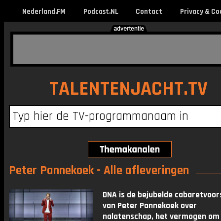
Nederland.FM
Podcast.NL
Contact
Privacy & Co
TALENTENJACHT.TV
Peter Pannekoek - Alle afleveringen
DNA is de bejubelde cabaretvoors
van Peter Pannekoek over
nalatenschap, het vermogen om 