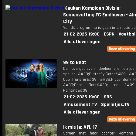
Keuken Kampioen Divisie:
Samenvatting FC Eindhoven - Al
City
Van dit programma is geen informatie be
21-02-2026 19:00
ESPN
Voetbal
Alle afleveringen
99 to Beat
De overgebleven deelnemers strijde
spellen: &#39;Butterfly Catch&#39;, &#3
Cup Transfer&#39;, &#39;Piggy Bank R
&#39;Boat Float&#39; en &#39
Painting&#39;.
21-02-2026 19:00
SBS
Amusement.TV
Spelletjes.TV
Alle afleveringen
Ik mis je: Afl. 17
Samen met haar dochter Ramona 