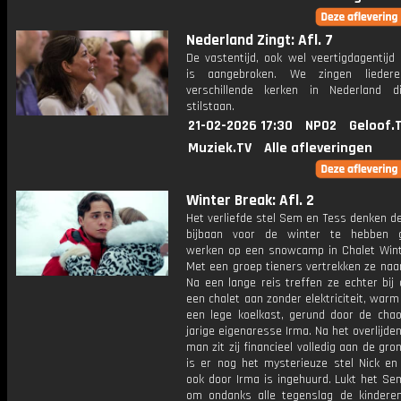
Nederland Zingt: Afl. 7
De vastentijd, ook wel veertigdagentijd
is aangebroken. We zingen liedere
verschillende kerken in Nederland di
stilstaan.
21-02-2026 17:30
NPO2
Geloof.
Muziek.TV
Alle afleveringen
Winter Break: Afl. 2
Het verliefde stel Sem en Tess denken d
bijbaan voor de winter te hebben g
werken op een snowcamp in Chalet Wint
Met een groep tieners vertrekken ze naar
Na een lange reis treffen ze echter bij
een chalet aan zonder elektriciteit, war
een lege koelkast, gerund door de chaot
jarige eigenaresse Irma. Na het overlijde
man zit zij financieel volledig aan de gro
is er nog het mysterieuze stel Nick en 
ook door Irma is ingehuurd. Lukt het Se
om ondanks alle tegenslag de kindere