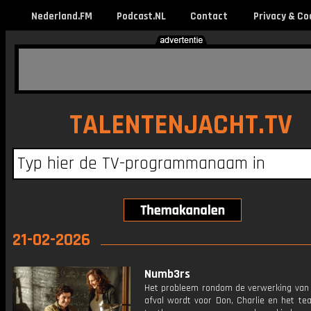
Nederland.FM
Podcast.NL
Contact
Privacy & Co
TALENTENJACHT.TV
21-02-2026
Numb3rs
Het probleem rondom de verwerking van
afval wordt voor Don, Charlie en het te