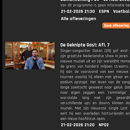
Van dit programma is geen informatie be
21-02-2026 21:30
ESPN
Voetbal
Alle afleveringen
De Geknipte Gast: Afl. 7
Singer-songwriter Dotan (39) gaf eind v
zijn grootste Nederlandse show in jaren. 
nieuwe muziek uit en zijn wereldhit Hom
de grens van honderd miljoen streams.
hij aan de vooravond van een nieuwe
tournee waarbij hij alleen met gitaar en
podium opstapt. Het leven van de zang
lange zoektocht geweest naar geluk. Do
naar eigen zeggen een 'rommelige' 
worstelde lang met zijn geaardh
verschillende ups en downs klinken doo
muziek. Met zijn nieuwste single Last
eert hij een overleden hartsvriendin en
een nieuw hoofdstuk open.
21-02-2026 21:20
NPO2