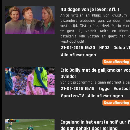
40 dagen van je leven: Afl. 1
Anita Witzier en Klaas van Kruistum
bijzondere uitdaging aan: ze doen m
vastentijd. Cisterciënzer-leek Maria van
te gast. Zij vertelt Anita en Klaa
betekenis van vasten en geeft hen 
'vast-opdracht'.
21-02-2026 16:30
NPO2
Geloof.
Alle afleveringen
Eric Bailly met de gelijkmaker vo
Oviedo!
Van dit programma is geen informatie be
21-02-2026 16:16
Ziggo
Voetbal
Sporten.TV
Alle afleveringen
Engeland in het eerste half uur fl
de pan gehakt door Ierland