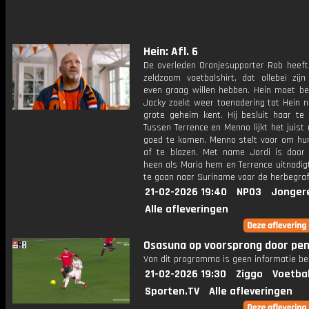
Hein: Afl. 6
De overleden Oranjesupporter Rob heeft
zeldzaam voetbalshirt, dat allebei zijn
even graag willen hebben. Hein moet be
Jacky zoekt weer toenadering tot Hein n
grote geheim kent. Hij besluit haar te 
Tussen Terrence en Menno lijkt het juist
goed te komen. Menno stelt voor om hun
af te blazen. Met name Jordi is door 
heen als Maria hem en Terrence uitnodi
te gaan naar Suriname voor de herbegraf
21-02-2026 19:40
NPO3
Jonger
Alle afleveringen
Osasuna op voorsprong door pen
Van dit programma is geen informatie be
21-02-2026 19:30
Ziggo
Voetba
Sporten.TV
Alle afleveringen