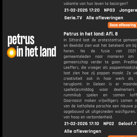
vakantie van hun leven te bezorgen?
21-02-2026 17:20
NPO3
Jongere
Serie.TV
Alle afleveringen
Petrus in het land: Afl. 8
In Sittard laat de protestantse gemee
en Beekdal zien wat het betekent om bij
horen. Na de fusie van 2021
gemeenteleden naar manieren om
gemeenschap verder te gaan. Predika
Leeffers, die vroeger als poppenmaakste
laat zien hoe zij poppen maakt. Ze ve
creativiteit ook in haar werk als 
terugkomt. In Geleen is er maandel
spelletjesmiddag waar deelnemers 
rummikub spelen en samen koffie
Daarnaast maken vrijwilligers samen 
van de katholieke parochie een nieuwe p
opgebouwd uit uitgesneden wasfiguren, 
van hoop en verbondenheid.
21-02-2026 17:10
NPO2
Geloof.T
Alle afleveringen