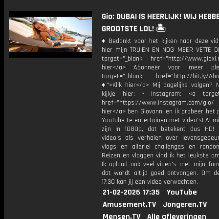
Gio: DUBAI IS HEERLIJK! WIJ HEBB
GROOTSTE LOL! 🏝️
♦ Bedankt voor het kijken naar deze vid
hier mijn TRUIEN EN NOG MEER VETTE D
target="_blank" href="http://www.gioxl.
hier</a> Abonneer voor meer ple
target="_blank" href="http://bit.ly/Ab
♦">Klik hier</a> Mij dagelijks volgen?
kijkje hier: - Instagram: <a target
href="https://www.instagram.com/gio/
hier</a> ben Giovanni en ik probeer het 
YouTube te entertainen met video's! Al mi
zijn in 1080p, dat betekent dus HD! 
video's als verhalen over levensgebeur
vlogs en allerlei challenges en rando
Reizen en vloggen vind ik het leukste o
Ik upload ook veel video's met mijn fam
dat wordt altijd goed ontvangen. Om 
17:30 kan jij een video verwachten.
21-02-2026 17:35
YouTube
Amusement.TV
Jongeren.TV
Mensen.TV
Alle afleveringen