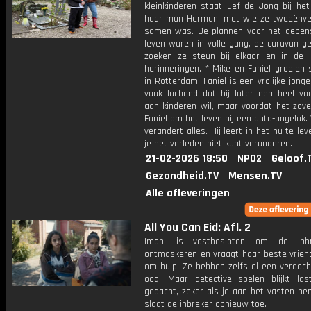
kleinkinderen staat Eef de Jong bij het
haar man Herman, met wie ze tweeënvee
samen was. De plannen voor het gepen
leven waren in volle gang, de caravan g
zoeken ze steun bij elkaar en in de li
herinneringen. * Mike en Faniel groeien
in Rotterdam. Faniel is een vrolijke jong
vaak lachend dat hij later een heel voe
aan kinderen wil, maar voordat het zove
Faniel om het leven bij een auto-ongeluk.
verandert alles. Hij leert in het nu te le
je het verleden niet kunt veranderen.
21-02-2026 18:50
NPO2
Geloof.
Gezondheid.TV
Mensen.TV
Alle afleveringen
All You Can Eid: Afl. 2
Imani is vastbesloten om de inb
ontmaskeren en vraagt haar beste vrien
om hulp. Ze hebben zelfs al een verdach
oog. Maar detective spelen blijkt las
gedacht, zeker als je aan het vasten be
slaat de inbreker opnieuw toe.