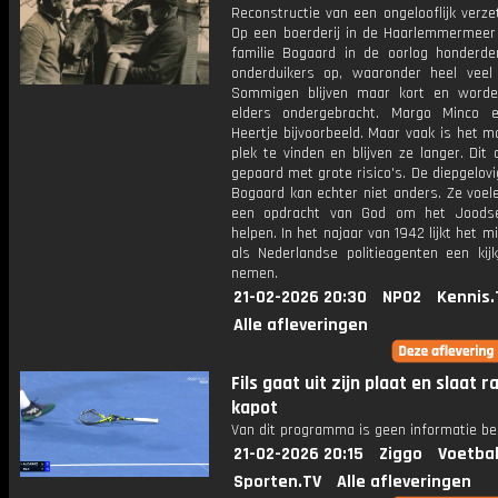
Reconstructie van een ongelooflijk verze
Op een boerderij in de Haarlemmermeer
familie Bogaard in de oorlog honderd
onderduikers op, waaronder heel veel 
Sommigen blijven maar kort en word
elders ondergebracht. Margo Minco 
Heertje bijvoorbeeld. Maar vaak is het mo
plek te vinden en blijven ze langer. Dit 
gepaard met grote risico's. De diepgelovi
Bogaard kan echter niet anders. Ze voel
een opdracht van God om het Joodse
helpen. In het najaar van 1942 lijkt het m
als Nederlandse politieagenten een kij
nemen.
21-02-2026 20:30
NPO2
Kennis.
Alle afleveringen
Fils gaat uit zijn plaat en slaat r
kapot
Van dit programma is geen informatie be
21-02-2026 20:15
Ziggo
Voetbal
Sporten.TV
Alle afleveringen