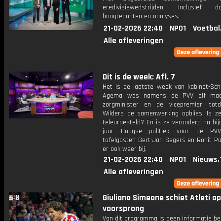
eredivisiewedstrijden. Inclusief do
hoogtepunten en analyses.
21-02-2026 22:40
NPO1
Voetbal
Alle afleveringen
Dit is de week: Afl. 7
Het is de laatste week van kabinet-Scho
Agema was namens de PVV elf ma
zorgminister en de vicepremier, tot
Wilders de samenwerking opblies. Is ze
teleurgesteld? En is ze veranderd na bij
jaar Haagse politiek voor de PV
tafelgasten Gert-Jan Segers en Ronit Pa
er ook weer bij.
21-02-2026 22:40
NPO1
Nieuws.
Alle afleveringen
Giuliano Simeone schiet Atleti op
voorsprong
Van dit programma is geen informatie be