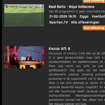
Real Betis - Rayo Vallecano
Van dit programma is geen informatie be
21-02-2026 19:15
Ziggo
Voetbal
Sporten.TV
Alle afleveringen
Kassa: Afl. 8
Oorsuizen of tinnitus treft één op de vi
Er is geen geneesmiddel, maar toch sc
wondermiddelen als paddenstoelen uit 
Maar wat werkt nou echt, en wat 
geldklopperij? Ook gaan we het heb
ultrabewerkt voedsel. Zeventig proce
producten in de supermarkt valt in deze 
Maar is het echt allemaal zo slecht, of z
gezonde bewerkte keuzes mogelijk? En 
van alle huurhuizen heeft serieuze sch
vochtproblemen. Woningbouwverenig
gemeenten kunnen het niet alleen aan 
het nieuwe kabinet om hulp.