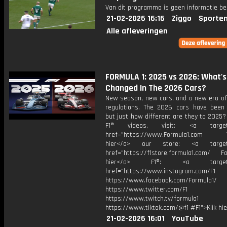
Van dit programma is geen informatie be
21-02-2026 16:16
Ziggo
Sporten
Alle afleveringen
FORMULA 1: 2025 vs 2026: What's
Changed In The 2026 Cars?
New season, new cars, and a new era of 
regulations. The 2026 cars have been 
but just how different are they to 2025
F1® videos, visit: <a target="
href="https://www.Formula1.com Vis
hier</a> our store: <a target=
href="https://f1store.formula1.com/ Fol
hier</a> F1®: <a target="_
href="https://www.instagram.com/F1
https://www.facebook.com/Formula1/
https://www.twitter.com/F1
https://www.twitch.tv/formula1
https://www.tiktok.com/@f1 #F1">Klik hi
21-02-2026 16:01
YouTube