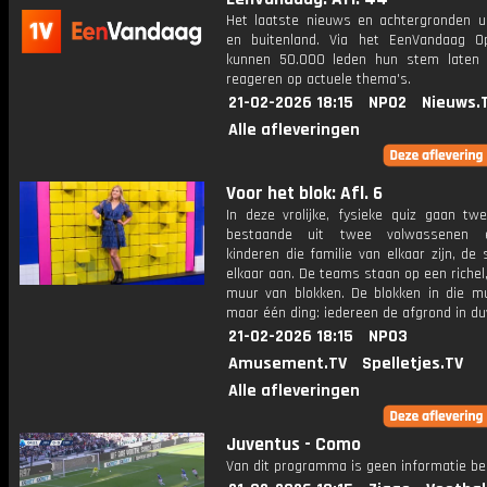
Het laatste nieuws en achtergronden ui
en buitenland. Via het EenVandaag Op
kunnen 50.000 leden hun stem laten
reageren op actuele thema's.
21-02-2026 18:15
NPO2
Nieuws.
Alle afleveringen
Voor het blok: Afl. 6
In deze vrolijke, fysieke quiz gaan tw
bestaande uit twee volwassenen
kinderen die familie van elkaar zijn, de 
elkaar aan. De teams staan op een richel
muur van blokken. De blokken in die mu
maar één ding: iedereen de afgrond in d
21-02-2026 18:15
NPO3
Amusement.TV
Spelletjes.TV
Alle afleveringen
Juventus - Como
Van dit programma is geen informatie be