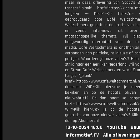
meer in deze aflevering van Staat's S
target="_blank" href="https://x.com/m
lang=en --- Deze">Klik hier</a> 
geproduceerd door Café Weltschme
Weltschmerz gelooft in de kracht van he
en zendt interviews uit over 
maatschappelijke thema's. Wij bi
hoogwaardig alternatief voor de ma
media. Café Weltschmerz is onafhankelij
verbonden aan politieke, religieuze of c
partijen. Waardeer je onze video's? Help
strijd naar een eerlijker Nederland, vrij v
en Steun Café Weltschmerz en word Sta
target="_blank"
href="https://www.cafeweltschmerz.nl/m
doneren/ Wil">Klik hier</a> je mee
bekijken en op de hoogte blijven 
nieuwsbrief? Ga dan naar: <a target
href="https://www.cafeweltschmerz.nl/v
Wil">Klik hier</a> je op de hoogt
gebracht van onze nieuwe video's? Klik 
dan op Abonneren!
10-10-2024 18:00
YouTube
Beu
Informatief.TV
Alle afleveringe