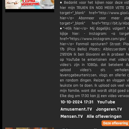
♦ Bedankt voor het kijken naar deze vid
hier mijn TRUIEN EN NOG MEER VETTE D
target="_blank" href="http://www.gioxl.
hier</a> Abonneer voor meer ple
target="_blank" href="http://bit.ly/Ab
♦">Klik hier</a> Mij dagelijks volgen?
kijkje hier: - Instagram: <a target
href="https://www.instagram.com/gio
hier</a> Fanmail opsturen? Straat: Pl
17b (Pico Bello) Plaats: Alblasserdam 
2951GN Ik ben Giovanni en ik probeer he
op YouTube te entertainen met video's
video's zijn in 1080p, dat betekent d
upload video's als verhale
levensgebeurtenissen, vlogs en allerlei 
en random dingen. Reizen en vloggen vi
leukste om te doen. Ik upload ook veel v
mijn familie, want dat wordt altijd goed 
Elke dag om 17:30 kan jij een video verwa
10-10-2024 17:31
YouTube
Amusement.TV
Jongeren.TV
Mensen.TV
Alle afleveringen