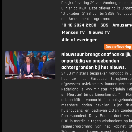
Bekijk aflevering 39 van Vandaag Inside u
6 hier op KIJK. Deze aflevering is uitg
10 oktober, 21:38 uur bij SBS6. Vandaag
een Amusement programma
10-10-2024 21:38
SBS
Amuseme
Mensen.TV
Nieuws.TV
Alle afleveringen
Nieuwsuur brengt onafhankelijk,
onpartijdig en ongebonden
achtergronden bij het nieuws.
27 EU-ministers bespreken vandaag in 
hoe ze het Europese terugkeerbe
afgewezen asielzoekers kunnen verbete
Nederland is PVV-minister Marjolein Fab
en Migratie) bij de bijeenkomst. * In Flo
orkaan Milton vannacht flink huisgehoude
meerdere doden gevallen. Bijna dri
huishoudens en bedrijven zitten zonde
Correspondent Rudy Bouma doet vers
BBB is mordicus tegen windmolens op lan
regeerprogramma van het kabinet st
'Windturbines komen zoveel mogelijk o