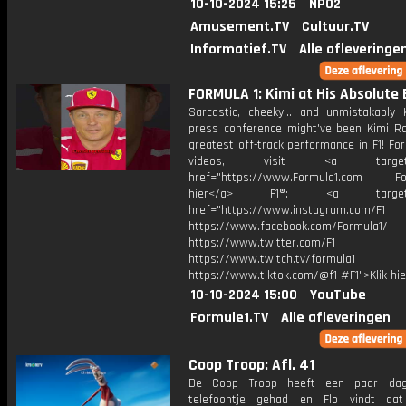
10-10-2024 15:25
NPO2
Amusement.TV
Cultuur.TV
Informatief.TV
Alle afleveringe
FORMULA 1: Kimi at His Absolute 
Sarcastic, cheeky... and unmistakably K
press conference might've been Kimi Ra
greatest off-track performance in F1! Fo
videos, visit <a target="_
href="https://www.Formula1.com Fol
hier</a> F1®: <a target="_
href="https://www.instagram.com/F1
https://www.facebook.com/Formula1/
https://www.twitter.com/F1
https://www.twitch.tv/formula1
https://www.tiktok.com/@f1 #F1">Klik hi
10-10-2024 15:00
YouTube
Formule1.TV
Alle afleveringen
Coop Troop: Afl. 41
De Coop Troop heeft een paar da
telefoontje gehad en Flo vindt da