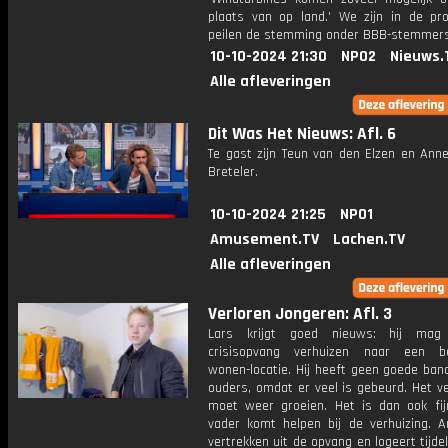
plaats van op land.' We zijn in de pro
peilen de stemming onder BBB-stemmers
10-10-2024 21:30
NPO2
Nieuws.
Alle afleveringen
Dit Was Het Nieuws: Afl. 6
Te gast zijn Teun van den Elzen en Anne
Breteler.
10-10-2024 21:25
NPO1
Amusement.TV
Lachen.TV
Alle afleveringen
Verloren Jongeren: Afl. 3
Lars krijgt goed nieuws: hij ma
crisisopvang verhuizen naar een b
wonen-locatie. Hij heeft geen goede ban
ouders, omdat er veel is gebeurd. Het v
moet weer groeien. Het is dan ook fijn
vader komt helpen bij de verhuizing. 
vertrekken uit de opvang en logeert tijdeli