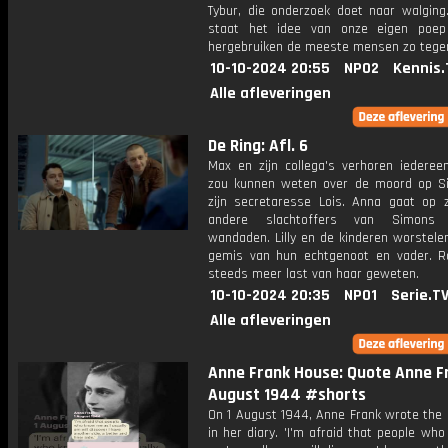
Tybur, die onderzoek doet naar walgin
staat het idee van onze eigen poep
hergebruiken de meeste mensen zo tege
10-10-2024 20:55
NPO2
Kennis.
Alle afleveringen
De Ring: Afl. 6
Max en zijn collega's verhoren iedereen
zou kunnen weten over de moord op S
zijn secretaresse Lois. Anna gaat op 
andere slachtoffers van Simons 
wandaden. Lilly en de kinderen worstele
gemis van hun echtgenoot en vader. Ro
steeds meer last van haar geweten.
10-10-2024 20:35
NPO1
Serie.T
Alle afleveringen
Anne Frank House: Quote Anne F
August 1944 #shorts
On 1 August 1944, Anne Frank wrote the 
in her diary. 'I'm afraid that people w