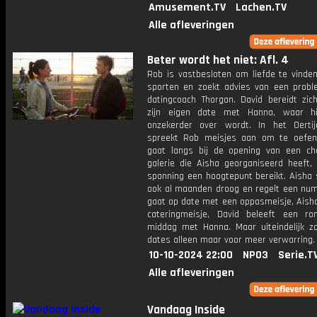
Amusement.TV
Lachen.TV
Alle afleveringen
Beter wordt het niet: Afl. 4
Rob is vastbesloten om liefde te vinden
sporten en zoekt advies van een probl
datingcoach Thorgan. David bereidt zic
zijn eigen date met Hanna, waar hi
onzekerder over wordt. In het Oert
spreekt Rob meisjes aan om te oefen
gaat langs bij de opening van een c
galerie die Aisha georganiseerd heeft, 
spanning een hoogtepunt bereikt. Aisha 
ook al maanden droog en regelt een nu
gaat op date met een oppasmeisje, Aish
cateringmeisje, David beleeft een ro
middag met Hanna. Maar uiteindelijk zo
dates alleen maar voor meer verwarring.
10-10-2024 22:00
NPO3
Serie.T
Alle afleveringen
Vandaag Inside