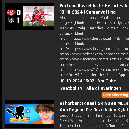
Fortuna Düsseldorf - Heracles Al
10-10-2024 | Samenvatting
Abonneer op ons YouTube-kanaal
target="_blank" href="http://bit.ly/2AM
hier</a> Volg Heracles Almelo oo
target="_blank"
href="https://www.heracles.nl">Klik hi
target="_blank"
href="https://www.instagram.com/herac
https://www.twitter.com/heraclesalmelo
https://www.facebook.com/HeraclesAlmel
hier</a> <a target="_
href="https://www.TikTok.com/@heracles
hier</a> 📲 En de Heracles Almelo App
10-10-2024 16:37
YouTube
Voetbal.TV
Alle afleveringen
vThorben: Ik Geef SKINS en MEE
Aan Degene Die Deze Video Kijkt!
Bedankt voor het kijken naar Ik Geef
MEER Weg Aan Degene Die Deze Video Kijk
Thorben, beter bekend als "vThorben" en