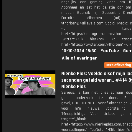
dagelijks een gaming video om 16
Abonneer en zet het belletje aan om
missen! Gebruik mijn Support a Crea
Fortnite: vThorben (ad) Bu
vthorben@4alllevels.com Social Media: I
<a target="_bl
href="https://instagram.com/vthorben
Twitter:">Klik hier</a> <a target=
href="https://twitter.com/vThorben">Klik
10-10-2024 16:30
YouTube
Gam
Alle afleveringen
Nienke Plas: Voelde alsof mijn la
seconden geteld waren.. #414 B
Nienke Plas
Serieus, je kan niet alles zomaar do
goed onderzoek te doen. En
geval, DOE HET NIET… Vanaf oktober ga ik
voor m'n nieuwe voorstelling g
'Medeplichtig'. Voor tickets ga 
target="_blank"
href="https://www.nienkeplas.com/theat
voorstellingen/ TopNotch">Klik hier</a