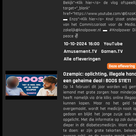
Bekijk">Klik hier</a> de vlog afspeelli
target="_blank"
href="https://www.youtube.com/@EnzoKn
▬ Enzo">Klik hier</a> Knol staat onder
van het Commissariaat voor de Media.
zakelijk@knolpower.nl ▬ #Knolpower Di
peace ✌
10-10-2024 16:00
YouTube
Amusement.TV
Gamen.TV
Alle afleveringen
Ozempic: oplichting, illegale han
een geheime deal | BOOS S11E11
Op 14 februari dit jaar worden wij gem
iemand met grote zorgen: haar minderjar
heeft namelijk via drie kliks online illega
kunnen kopen. Maar na het geld t
overgemaakt, wordt het medicijn nooit o
gedaan en blijkt het jonge zusje ook no
opgelicht. Met die informatie op zak dui
dieper in dit diabetesmedicijn. Want er 
te doen: er zijn grote tekorten, beke