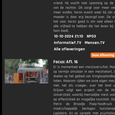
vriend. Hij wacht met spanning op de 
van de rechter. Dit zorgt voor meer ver
meer wodka. Xaron woont weer bij zijn v
moeder is daar erg bezorgd over. De vr
het voor Xaron goed is om veel alleen t
alle vrijheid te hebben die het leven bij 
hem biedt.
10-10-2024 21:10
NPO3
Informatief.TV
Mensen.TV
Alle afleveringen
Focus: Afl. 16
Er is momenteel een mestoverschot. Maa
op termijn omslaan in een mesttekort, 
doelen op het gebied van kringlooplandb
halen. Waarom rijden we onze eigen mest
niet, net als vroeger, over het land u
Grijzen volgt een project van de W
Universiteit, waarbij menselijke mest wo
op effectiviteit en mogelijke toxiciteit. O
Petra de Broodje Poep-foodtruc
maatschappelijk bevlogen kunstena
Lapidaire. En ze spreekt met psycholo