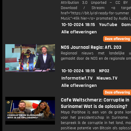
Attribution 3.0 Unported — CC BY 
Download / Stream: <a target="
href="https://bit.ly/al-ready-for-summer
Music">Klik hier</a> promoted by Audio L
10-10-2024 18:15
YouTube
Gam
Alle afleveringen
NOS Journaal Regio: Afl. 203
Regionaal nieuws met landelijke uit
gemaakt door de NOS en de regionale om
10-10-2024 18:15
NPO2
Informatief.TV
Nieuws.TV
Alle afleveringen
Cafe Weltschmerz: Corruptie in
Suriname! Wat is de oplossing?
Maya Parbhoe is een van de grote ka
voor het presidentschap in Suriname.
bespreek ik de corruptie in het land, m
positieve potentie van Bitcoin als oplossi