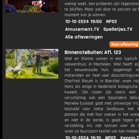
weinig weet, kan proberen zijn tegensta
te bluffen. Maar ook door te passen op 
moment kun je winnen.
10-10-2024 19:50
NPO2
Amusement.TV
Spelletjes.TV
Alle afleveringen
BinnensteBuiten: Afl. 123
Wiel en Rianne wonen in een typisch
vakwerkhuis in Mechelen. Wiel heeft ei
het eeuwenoude huis opgeknapt 
materialen en heel veel doorzettingsve
Chef-kok Rosah is in Biervliet, waar ro
Hans als enige in Nederland biologische
kweekt. Zijn rozen zijn naast een 
verschijning ook een bijzondere delic
Marieke Eyskoot gaat met ontwerper Iris
testveld voor natte landbouw. Het 
planten die met hun voeten in het wate
en niet in de aarde, is goed tegen d
verzakking. Iris ziet kansen voor de ri
waar ze duurzaam textiel van kan maken.
10-10-2024 19:10
NPO2
Kennis.