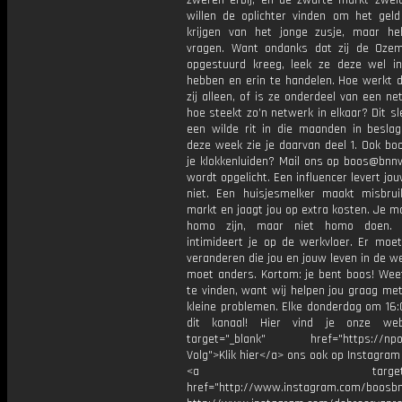
zweren erbij, en de zwarte markt zwel
willen de oplichter vinden om het geld
krijgen van het jonge zusje, maar h
vragen. Want ondanks dat zij de Ozem
opgestuurd kreeg, leek ze deze wel in
hebben en erin te handelen. Hoe werkt d
zij alleen, of is ze onderdeel van een n
hoe steekt zo’n netwerk in elkaar? Dit s
een wilde rit in die maanden in besla
deze week zie je daarvan deel 1. Ook bo
je klokkenluiden? Mail ons op boos@bnnv
wordt opgelicht. Een influencer levert jo
niet. Een huisjesmelker maakt misbru
markt en jaagt jou op extra kosten. Je 
homo zijn, maar niet homo doen.
intimideert je op de werkvloer. Er moe
veranderen die jou en jouw leven in de we
moet anders. Kortom: je bent boos! Wee
te vinden, want wij helpen jou graag me
kleine problemen. Elke donderdag om 16:
dit kanaal! Hier vind je onze web
target="_blank" href="https://npo3
Volg">Klik hier</a> ons ook op Instagram 
<a target="_bl
href="http://www.instagram.com/boosb