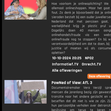
Hoe voorkom je onlineoplichting? We
allemaal: onlineshoppen. Maar het gaat
fout. Zo denk je bijvoorbeeld dat je onl
sieraden bestelt bij een ouder juwelierse
Nederland dat met pensioen gaat,
werkelijkheid krijg je plastic prul u
Dagelijks doen 40 mensen aangi
onlinehandelsfraude via een web
onlinefraude nog te stoppen? En bij wi
verantwoordelijkheid om dat te doen, bij d
justitie of moeten wij als consume
opletten?
10-10-2024 20:25
NPO2
Informatief.TV
Onrecht.TV
Alle afleveringen
PowNed of View: Afl. 3
Documentairemaker Vera Verzijl spr
mensen die jarenlang bezig zijn gewees
transitie naar het andere geslacht en v
beseffen dat dit niet is wie ze zijn. Zij
hun persoonlijke verhalen over detransi
beslissing om terug te keren n