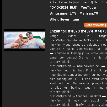
Poke - Lekker he (instrumental) Sef - Ex
10-10-2024 16:01
YouTube
Amusement.TV
Mensen.TV
Alle afleveringen
EnzoKnol: #4073 #4074 #4075
Vorige video: <a target="_
href="https://youtu.be/hMZFPwi0Ros D
hier</a> video bevat de volgende vlog
Vlog #4073 23:28 - Vlog #4074 29:33 - V
▬ Knolpower kledinglijn ➜ www.knolpo
speel ook games! Die kan je hier v
target="_blank"
href="http://bit.ly/EnzoKnolYoutube ▬ M
hier</a> naam is Enzo Knol en ik up
maandag en donderdag om 4 uur een we
elke zondag om 10 uur een extra vide
YouTube kanaal Abonneer je op mijn kan
je alles kan bekijken wat ik mee 
target="_blank"
href="http://bit.ly/AbonneerEnzoKnol ▬ 
hier</a> mij ook op social me
target="_blank" href="https://enzo.kno