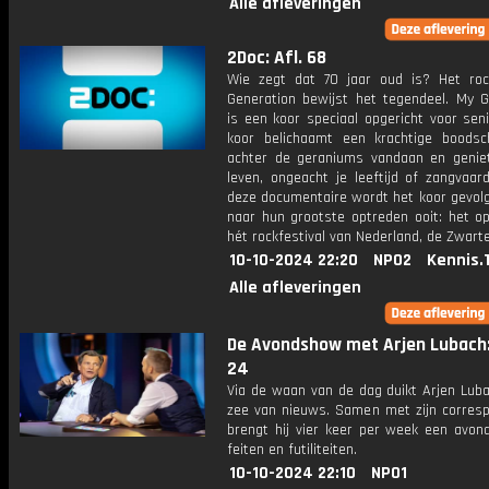
Alle afleveringen
2Doc: Afl. 68
Wie zegt dat 70 jaar oud is? Het ro
Generation bewijst het tegendeel. My G
is een koor speciaal opgericht voor sen
koor belichaamt een krachtige boods
achter de geraniums vandaan en genie
leven, ongeacht je leeftijd of zangvaard
deze documentaire wordt het koor gevol
naar hun grootste optreden ooit: het o
hét rockfestival van Nederland, de Zwart
10-10-2024 22:20
NPO2
Kennis.
Alle afleveringen
De Avondshow met Arjen Lubach:
24
Via de waan van de dag duikt Arjen Luba
zee van nieuws. Samen met zijn corres
brengt hij vier keer per week een avon
feiten en futiliteiten.
10-10-2024 22:10
NPO1