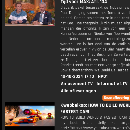
Tijd voor MAX: Afl. 134
Diederik Jekel bespreekt de Nobelprijsw
Paul Rem ging samen met Tamara van 
op pad. Samen bezochten ze in een rolst
het Loo. Hoe toegankelijk zijn musea eige
mensen die afhankelijk zijn van een ro
Hanna Verboom en Nienke van Ree wand
heel Nederland om aan de mentale gezo
werken. Dat is het doel van de Walk of
vertellen erover. * Vivian de Gier heeft de
geschreven van Thea Beckman. Ze vertelt
ze Thea geportretteerd heeft in het bo
Ratzke treedt op met een voorproefje ui
Bowie-theatershow We Could Be Heroes.
10-10-2024 17:10
NPO1
Amusement.TV
Informatief.TV
Alle afleveringen
Kwebbelkop: HOW TO BUILD WORL
FASTEST CAR!
HOW TO BUILD WORLD'S FASTEST CAR! 
my best friend: Jelly: <a target=
href="https://www.youtube.com/watch?v