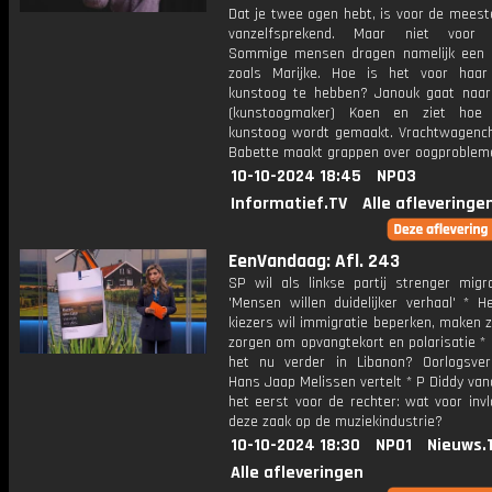
Dat je twee ogen hebt, is voor de mees
vanzelfsprekend. Maar niet voor i
Sommige mensen dragen namelijk een 
zoals Marijke. Hoe is het voor haa
kunstoog te hebben? Janouk gaat naar 
(kunstoogmaker) Koen en ziet hoe M
kunstoog wordt gemaakt. Vrachtwagenc
Babette maakt grappen over oogproblem
10-10-2024 18:45
NPO3
Informatief.TV
Alle afleveringe
EenVandaag: Afl. 243
SP wil als linkse partij strenger migra
'Mensen willen duidelijker verhaal' * He
kiezers wil immigratie beperken, maken z
zorgen om opvangtekort en polarisatie *
het nu verder in Libanon? Oorlogsver
Hans Jaap Melissen vertelt * P Diddy va
het eerst voor de rechter: wat voor inv
deze zaak op de muziekindustrie?
10-10-2024 18:30
NPO1
Nieuws.
Alle afleveringen