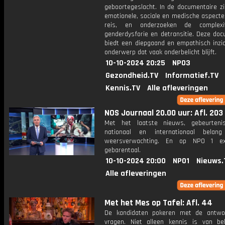
geboortegeslacht. In de documentaire z
emotionele, sociale en medische aspecte
reis, en onderzoeken de complexi
genderdysforie en detransitie. Deze doc
biedt een diepgaand en empathisch inzic
onderwerp dat vaak onderbelicht blijft.
10-10-2024 20:25
NPO3
Gezondheid.TV
Informatief.TV
Kennis.TV
Alle afleveringen
NOS Journaal 20.00 uur: Afl. 203
Met het laatste nieuws, gebeurteni
nationaal en internationaal bela
weersverwachting. En op NPO 1 e
gebarentaal.
10-10-2024 20:00
NPO1
Nieuws.
Alle afleveringen
Met het Mes op Tafel: Afl. 44
De kandidaten pokeren met de antwo
vragen. Niet alleen kennis is van be