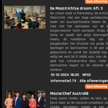
De Maastrichtse droom: Afl. 3
De school staat in Pottenberg, de armst
Maastricht, met een hoge werkelooshei
kader van buurtparticipatie helpen de l
mee met het opknappen van de b
burgermeester komt voorlezen. Groep 
kamp en speelt een potje boerengol
ineens de moeilijkste dag van 
aangebroken: het afscheid van groep 8
leerlingen en leerkrachten is dit een e
gebeurtenis en wordt het duidelijk ho
veilig het nest bij El Habib was. Voor de 
gaat hun schoolcarrière door, maar
leerkrachten begint na de vakantie a
opnieuw.
10-10-2024 18:30
NPO2
Informatief.TV
Alle afleveringe
MasterChef Australië
Twee zware rondes stellen de koks op 
Eerst doen ze de macaron-smaaktest va
Zumbo. Vervolgens maken ze een o