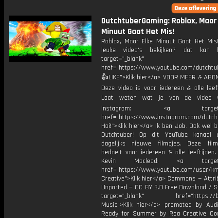
DutchtuberGaming: Roblox, Maar
Minuut Gaat Het Mis!
Roblox, Maar Elke Minuut Gaat Het Mi
leuke video's bekijken? dat kan h
target="_blank"
href="https://www.youtube.com/dutcht
👍LIKE">Klik hier</a> VOOR MEER & ABO
Deze video is voor iedereen & alle leef
Laat weten wat je van de video v
Instagram: <a target="_
href="https://www.instagram.com/dutch
Hoi!">Klik hier</a> Ik ben Job. Ook wel 
Dutchtuber! Op dit YouTube kanaal 
dagelijks nieuwe filmpjes. Deze film
bedoelt voor iedereen & alle leeftijden
Kevin Macleod: <a target="
href="https://www.youtube.com/user/k
Creative">Klik hier</a> Commons — Attri
Unported — CC BY 3.0 Free Download / S
target="_blank" href="https://bit.
Music">Klik hier</a> promoted by Audi
Ready for Summer by Roa Creative C