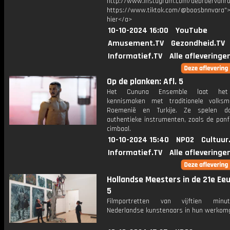
http://www.instagram.com/debroervanr
https://www.tiktok.com/@boosbnnvara">
hier</a>
10-10-2024 16:00
YouTube
Amusement.TV
Gezondheid.TV
Informatief.TV
Alle afleveringe
Op de planken: Afl. 5
Het Cununa Ensemble laat het 
kennismaken met traditionele volksm
Roemenië en Turkije. Ze spelen da
authentieke instrumenten, zoals de panf
cimbaal.
10-10-2024 15:40
NPO2
Cultuur
Informatief.TV
Alle afleveringe
Hollandse Meesters in de 21e Eeu
5
Filmportretten van vijftien min
Nederlandse kunstenaars in hun werkomg