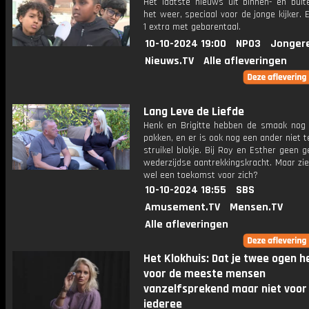
Het laatste nieuws uit binnen- en buit
het weer, speciaal voor de jonge kijker.
1 extra met gebarentaal.
10-10-2024 19:00
NPO3
Jonger
Nieuws.TV
Alle afleveringen
Lang Leve de Liefde
Henk en Brigitte hebben de smaak nog 
pakken, en er is ook nog een ander niet 
struikel blokje. Bij Roy en Esther geen 
wederzijdse aantrekkingskracht. Maar zi
wel een toekomst voor zich?
10-10-2024 18:55
SBS
Amusement.TV
Mensen.TV
Alle afleveringen
Het Klokhuis: Dat je twee ogen he
voor de meeste mensen
vanzelfsprekend maar niet voor
iederee