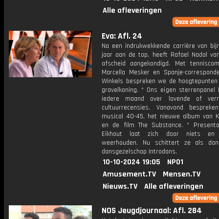
Alle afleveringen
Eva: Afl. 24
Na een indrukwekkende carrière van bijn
jaar aan de top, heeft Rafael Nadal van
afscheid aangekondigd. Met tennisco
Marcella Mesker en Spanje-correspond
Winkels bespreken we de hoogtepunten
gravelkoning. * Ons eigen sterrenpanel 
iedere maand over lovende of verni
cultuurrecensies. Vanavond besprek
musical 40-45, het nieuwe album van K
en de film The Substance. * Presenta
Eikhout laat zich door niets en
weerhouden. Nu schittert ze als dan
dansgezelschap Introdans.
10-10-2024 19:05
NPO1
Amusement.TV
Mensen.TV
Nieuws.TV
Alle afleveringen
NOS Jeugdjournaal: Afl. 284