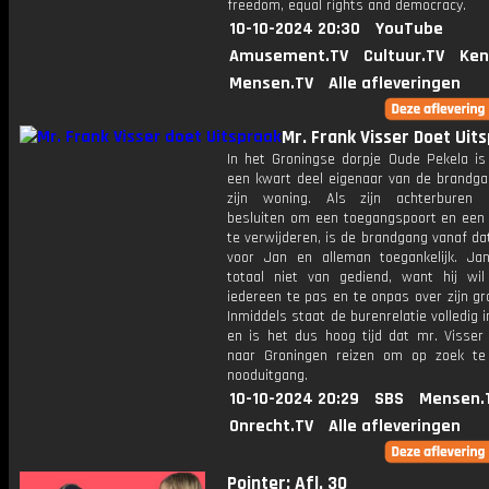
freedom, equal rights and democracy.
10-10-2024 20:30
YouTube
Amusement.TV
Cultuur.TV
Ken
Mensen.TV
Alle afleveringen
Mr. Frank Visser Doet Uit
In het Groningse dorpje Oude Pekela is
een kwart deel eigenaar van de brandga
zijn woning. Als zijn achterburen p
besluiten om een toegangspoort en een 
te verwijderen, is de brandgang vanaf d
voor Jan en alleman toegankelijk. Ja
totaal niet van gediend, want hij wil
iedereen te pas en te onpas over zijn gr
Inmiddels staat de burenrelatie volledig 
en is het dus hoog tijd dat mr. Visser 
naar Groningen reizen om op zoek t
nooduitgang.
10-10-2024 20:29
SBS
Mensen.
Onrecht.TV
Alle afleveringen
Pointer: Afl. 30