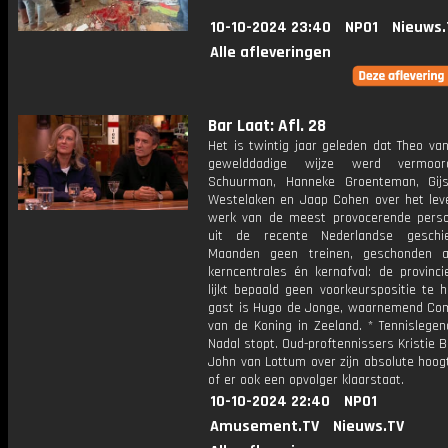
10-10-2024 23:40
NPO1
Nieuws.
Alle afleveringen
Bar Laat: Afl. 28
Het is twintig jaar geleden dat Theo va
gewelddadige wijze werd vermoor
Schuurman, Hanneke Groenteman, Gij
Westelaken en Jaap Cohen over het lev
werk van de meest provocerende persoo
uit de recente Nederlandse geschie
Maanden geen treinen, geschonden a
kerncentrales én kernafval: de provinci
lijkt bepaald geen voorkeurspositie te 
gast is Hugo de Jonge, waarnemend Co
van de Koning in Zeeland. * Tennislegen
Nadal stopt. Oud-proftennissers Kristie 
John van Lottum over zijn absolute hoog
of er ook een opvolger klaarstaat.
10-10-2024 22:40
NPO1
Amusement.TV
Nieuws.TV