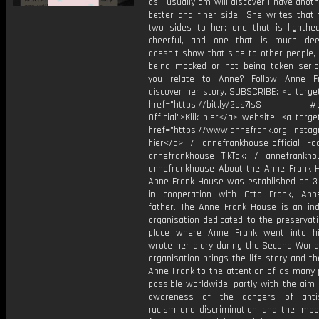
as I usually am will discover I have anoth
better and finer side.' She writes that
two sides to her: one that is lighthe
cheerful, and one that is much dee
doesn't show that side to other people, 
being mocked or not being taken serio
you relate to Anne? Follow Anne F
discover her story. SUBSCRIBE: <a targe
href="https://bit.ly/2os7IsS #a
Official">Klik hier</a> website: <a targe
href="https://www.annefrank.org Instagr
hier</a> / annefrankhouse_official Fa
annefrankhouse TikTok: / annefrankh
annefrankhouse About the Anne Frank 
Anne Frank House was established on 3
in cooperation with Otto Frank, Ann
father. The Anne Frank House is an in
organisation dedicated to the preservat
place where Anne Frank went into h
wrote her diary during the Second World
organisation brings the life story and t
Anne Frank to the attention of as many 
possible worldwide, partly with the aim 
awareness of the dangers of antis
racism and discrimination and the impo