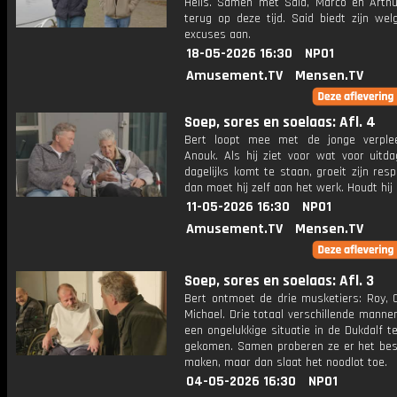
Heils. Samen met Said, Marco en Arthur 
terug op deze tijd. Said biedt zijn we
excuses aan.
18-05-2026 16:30
NPO1
Amusement.TV
Mensen.TV
Soep, sores en soelaas: Afl. 4
Bert loopt mee met de jonge verple
Anouk. Als hij ziet voor wat voor uitda
dagelijks komt te staan, groeit zijn res
dan moet hij zelf aan het werk. Houdt hij 
11-05-2026 16:30
NPO1
Amusement.TV
Mensen.TV
Soep, sores en soelaas: Afl. 3
Bert ontmoet de drie musketiers: Roy,
Michael. Drie totaal verschillende manne
een ongelukkige situatie in de Dukdalf te
gekomen. Samen proberen ze er het bes
maken, maar dan slaat het noodlot toe.
04-05-2026 16:30
NPO1