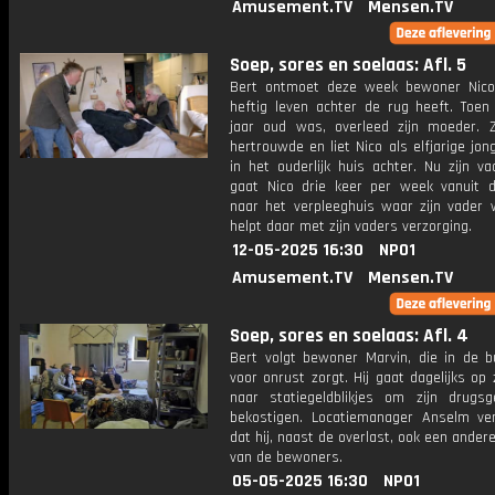
Amusement.TV
Mensen.TV
Soep, sores en soelaas: Afl. 5
Bert ontmoet deze week bewoner Nico
heftig leven achter de rug heeft. Toen 
jaar oud was, overleed zijn moeder. Z
hertrouwde en liet Nico als elfjarige jon
in het ouderlijk huis achter. Nu zijn va
gaat Nico drie keer per week vanuit
naar het verpleeghuis waar zijn vader w
helpt daar met zijn vaders verzorging.
12-05-2025 16:30
NPO1
Amusement.TV
Mensen.TV
Soep, sores en soelaas: Afl. 4
Bert volgt bewoner Marvin, die in de b
voor onrust zorgt. Hij gaat dagelijks op
naar statiegeldblikjes om zijn drugsg
bekostigen. Locatiemanager Anselm ver
dat hij, naast de overlast, ook een andere
van de bewoners.
05-05-2025 16:30
NPO1