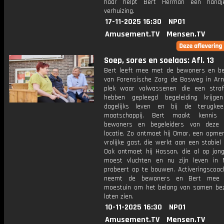
haar helpt Bert Herman een handj
verhuizing.
17-11-2025 16:30
NPO1
Amusement.TV
Mensen.TV
Soep, sores en soelaas: Afl. 13
Bert leeft mee met de bewoners en be
van Forensische Zorg de Bosweg in Ar
plek waar volwassenen die een straf
hebben gepleegd begeleiding krijge
dagelijks leven en bij de terugke
maatschappij. Bert maakt kenni
bewoners en begeleiders van deze p
locatie. Zo ontmoet hij Omar, een opmer
vrolijke gast, die werkt aan een stabiel
Ook ontmoet hij Hassan, die al op jonge
moest vluchten en nu zijn leven in 
probeert op te bouwen. Activeringscoach
neemt de bewoners en Bert mee 
moestuin om het belang van samen bezi
laten zien.
10-11-2025 16:30
NPO1
Amusement.TV
Mensen.TV