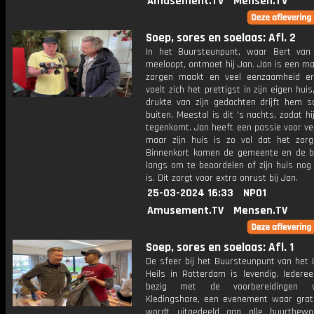
Amusement.TV
Mensen.TV
Soep, sores en soelaas: Afl. 2
In het Buursteunpunt, waar Bert va
meeloopt, ontmoet hij Jan. Jan is een ma
zorgen maakt en veel eenzaamheid erv
voelt zich het prettigst in zijn eigen hui
drukte van zijn gedachten drijft hem 
buiten. Meestal is dit 's nachts, zodat h
tegenkomt. Jan heeft een passie voor ve
maar zijn huis is zo vol dat het zorg
Binnenkort komen de gemeente en de 
langs om te beoordelen of zijn huis nog 
is. Dit zorgt voor extra onrust bij Jan.
25-03-2024 16:33
NPO1
Amusement.TV
Mensen.TV
Soep, sores en soelaas: Afl. 1
De sfeer bij het Buursteunpunt van het 
Heils in Rotterdam is levendig. Iederee
bezig met de voorbereidingen 
Kledingshare, een evenement waar grati
wordt uitgedeeld aan alle buurtbewo