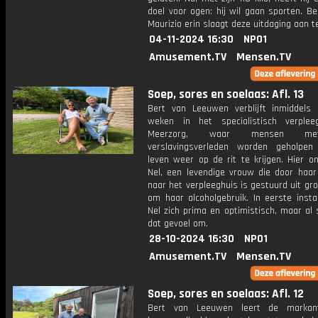
doel voor ogen: hij wil gaan sporten. Ber
Maurizio erin slaagt deze uitdaging aan t
04-11-2024 16:30
NPO1
Amusement.TV
Mensen.TV
Soep, sores en soelaas: Afl. 13
Bert van Leeuwen verblijft inmiddels
weken in het specialistisch verple
Meerzorg, waar mensen m
verslavingsverleden worden geholpe
leven weer op de rit te krijgen. Hier o
Nel, een levendige vrouw die door haar
naar het verpleeghuis is gestuurd uit gr
om haar alcoholgebruik. In eerste insta
Nel zich prima en optimistisch, maar al 
dat gevoel om.
28-10-2024 16:30
NPO1
Amusement.TV
Mensen.TV
Soep, sores en soelaas: Afl. 12
Bert van Leeuwen leert de markan