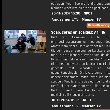
optreden. Voor Georgis is dit best sp
niemand weet wat hij precies gaat doen.
25-11-2024 16:30
NPO1
Amusement.TV
Mensen.TV
Soep, sores en soelaas: Afl. 16
Bert van Leeuwen is bij Thu
ontmoetingscentrum van het Leger des
Amsterdam-Noord. Bert ontmoet hier in v
tijd de meest uiteenlopende karakters e
mee in de bijzondere levens van de de
Hij ontmoet Edwin, een rasechte Amst
Hij is zeer aanwezig en luidruchtig. Hij zi
goochelt met woorden en filos
gedachtenspinsels. Dit levert soms irrita
andere deelnemers, maar Edwin kan hier
stoppen. Wat is er precies aan de hand
Heeft hij het syndroom van Gilles de la
Bert probeert hierachter te komen,
makkelijk blijkt dat niet te zijn.
18-11-2024 16:25
NPO1
Amusement.TV
Mensen.TV