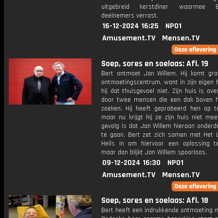
uitgebreid kerstdiner waarmee 
deelnemers verrast.
16-12-2024 16:25
NPO1
Amusement.TV
Mensen.TV
Soep, sores en soelaas: Afl. 19
Bert ontmoet Jan Willem. Hij komt gra
ontmoetingscentrum, want in zijn eigen 
hij dat thuisgevoel niet. Zijn huis is o
door twee mensen die een dak boven 
zoeken. Hij heeft geprobeerd hen op t
maar nu krijgt hij ze zijn huis niet mee
gevolg is dat Jan Willem hieraan onderd
te gaan. Bert zet zich samen met Het 
Heils in om hiervoor een oplossing t
maar dan blijkt Jan Willem spoorloos.
09-12-2024 16:30
NPO1
Amusement.TV
Mensen.TV
Soep, sores en soelaas: Afl. 18
Bert heeft een indrukkende ontmoeting m