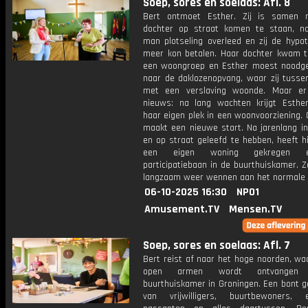
Soep, sores en soelaas: Afl. 8
Bert ontmoet Esther. Zij is samen 
dochter op straat komen te staan, n
man plotseling overleed en zij de hypot
meer kon betalen. Haar dochter kwam te
een woongroep en Esther moest nood
naar de daklozenopvang, waar zij tuss
met een verslaving woonde. Maar er
nieuws: na lang wachten krijgt Esther 
haar eigen plek in een woonvoorziening.
maakt een nieuwe start. Na jarenlang in
en op straat geleefd te hebben, heeft hij
een eigen woning gekregen 
participatiebaan in de buurthuiskamer. Zo
langzaam weer wennen aan het normale 
06-10-2025 16:30
NPO1
Amusement.TV
Mensen.TV
Soep, sores en soelaas: Afl. 7
Bert reist af naar het hoge noorden, wa
open armen wordt ontvangen
buurthuiskamer in Groningen. Een bont g
van vrijwilligers, buurtbewoners, 