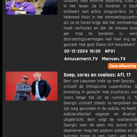
Ondanks haar enorme beperking staat 
in het leven. Ze is fanatiek in bas
ambieert een echte zangcarrière. Ze v
helemaal thuis in het ontmoetingscent
als ze te horen krijgt dat het ontmoeti
moet verhuizen en dat de nieuwe locat
per trap te bereiken is. wor
doorzettingsvermogen wel heel erg op
gesteld. Hoe gaat Diana zich herpakken?
02-12-2024 16:30
NPO1
Amusement.TV
Mensen.TV
Soep, sores en soelaas: Afl. 17
Bert van Leeuwen trekt op met Georgis. 
zichzelf de Ethiopische superdichter. G
jarenlang in gevecht met psychoses waa
soms lange tijd uit de running is. 
Georgis zichzelf steeds te herpakken en
zijn weg gevonden in de poëzie. Hij heeft
poëziecollectief opgezet en divers
uitgebracht. Bert volgt de voorbereid
Georgis voor de open mic avond in Th
deelnemer mag het podium pakken en zij
kunsten tonen in een soms wel heel 