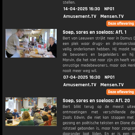
stellen.
14-04-2025 16:30
NPO1
Amusement.TV
Mensen.TV
Soep, sores en soelaas: Afl. 1
Bert van Leeuwen strijkt neer in Domus 
een plek waar drugs- en drankversla
veilig onderkomen hebben. Hij maakt k
de bewoners en begeleiders en hij
Marvin, die het niet naar zijn zin heeft 
onrustige medebewoners, maar ook Henk,
nooit meer weg wil.
07-04-2025 16:30
NPO1
Amusement.TV
Mensen.TV
Soep, sores en soelaas: Afl. 20
Bert blikt terug op de meest uitee
ontmoetingen met verschillende dee
Zoals Edwin, die niet kan stoppen met z
gezang en poëtische teksten en Diane di
rolstoel gebonden is, maar haar zangcar
daaronder laat lijden. En er is een ge