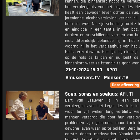
kennen, die binnenkort hoopt te verhuiz
het verpleeghuis van het Leger des Hei
heeft een bewogen leven achter de rug.
jarenlange alcoholverslaving verloor hij
hem lief was. Na zijn scheiding raakte h
en eindigde in een tentje in het bos. 
drinken en verschillende vormen van hul
niet. Uiteindelijk belandde hij in het z
waarna hij in het verpleeghuis van het 
Heils terechtkwam. Hier lijkt hij eindelijk
op de rails te krijgen en nu lonkt d
binnenkort weer zelfstandig te gaan won
21-10-2024 16:30
NPO1
Amusement.TV
Mensen.TV
Soep, sores en soelaas: Afl. 11
Bert van Leeuwen is in een specia
verpleeghuis van het Leger des Heils in
waar hij vijf weken lang verblijft. Hi
mensen verzorgd die door hun verslav
problemen zijn gekomen, maar toch 
gewone leven weer op te pakken. Bert lee
eerste dagen medewerker Yannick ke
begrijpt de patiënten in het verpleeghu