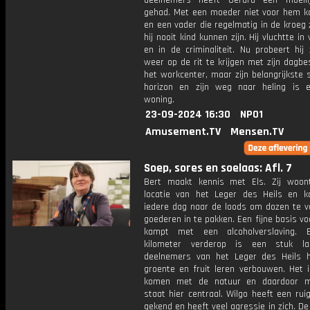
deelnemers heeft Gerard een moeili
gehad. Met een moeder niet voor hem k
en een vader die regelmatig in de kroeg 
hij nooit kind kunnen zijn. Hij vluchtte in
en in de criminaliteit. Nu probeert hij 
weer op de rit te krijgen met zijn dagbe
het workcenter, maar zijn belangrijkste 
horizon en zijn weg naar heling is 
woning.
23-09-2024 16:30
NPO1
Amusement.TV
Mensen.TV
Soep, sores en soelaas: Afl. 7
Bert maakt kennis met Els. Zij woo
locatie van het Leger des Heils en k
iedere dag naar de loods om dozen te 
goederen in te pakken. Een fijne basis voo
kampt met een alcoholverslaving. 
kilometer verderop is een stuk l
deelnemers van het Leger des Heils 
groente en fruit leren verbouwen. Het i
komen met de natuur en daardoor me
staat hier centraal. Wilgo heeft een rui
gekend en heeft veel agressie in zich. De 