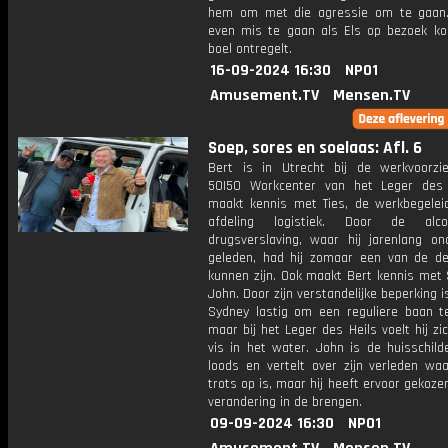
hem om met die agressie om te gaan. 
even mis te gaan als Els op bezoek k
boel ontregelt.
16-09-2024 16:30
NPO1
Amusement.TV
Mensen.TV
Soep, sores en soelaas: Afl. 6
Bert is in Utrecht bij de werkvoorzie
50|50 Workcenter van het Leger des
maakt kennis met Ties, de werkbegeleid
afdeling logistiek. Door de alc
drugsverslaving, waar hij jarenlang on
geleden, had hij zomaar een van de d
kunnen zijn. Ook maakt Bert kennis met 
John. Door zijn verstandelijke beperking i
Sydney lastig om een reguliere baan t
maar bij het Leger des Heils voelt hij zi
vis in het water. John is de huisschild
loods en vertelt over zijn verleden waa
trots op is, maar hij heeft ervoor gekoz
verandering in de brengen.
09-09-2024 16:30
NPO1