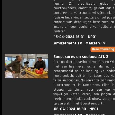
neemt. Zij organiseert uitjes 
buurtbewoners, omdat zij gelooft dat e
dan alleen de vertrouwde wijk. Ondanks 
fysieke beperkingen zet ze zich vol passi
ontdekt wat deze uitjes betekenen en 
inspireren door Leahs onvermoeibare i
anderen.
15-04-2024 16:31
NPO1
Amusement.TV
Mensen.TV
Soep, sores en soelaas: Afl. 3
Bert ontdekt de verhalen van Tiny en Wi
met een heel leven achter de rug, b
eenzaamheid op de loer lag. Ze hadd
nooit gedacht ooit bij het Leger des He
te zullen stappen. Nu voelen ze zich oma
Buursteunpunt in Rotterdam. Bijna i
stappen ze binnen voor een kop ko
vrijwilliger Peter. Peter, een jongen d
heeft meegemaakt, vaak afgewezen, ma
op zijn plek in het Buursteunpunt.
08-04-2024 16:30
NPO1