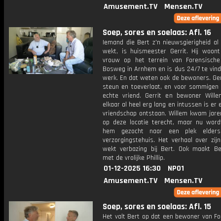
Amusement.TV
Mensen.TV
Soep, sores en soelaas: Afl. 16
Iemand die Bert z'n nieuwsgierigheid al 
wekt, is huismeester Gerrit. Hij woont
vrouw op het terrein van Forensisch
Bosweg in Arnhem en is dus 24/7 te vind
werk. En dat weten ook de bewoners. Ger
steun en toeverlaat, en voor sommigen 
echte vriend. Gerrit en bewoner Will
elkaar al heel erg lang en intussen is er
vriendschap ontstaan. Willem kwam jare
op deze locatie terecht, maar nu word
hem gezocht naar een plek elder
verzorgingstehuis. Het verhaal over zij
wekt verbazing bij Bert. Ook maakt Be
met de vrolijke Phillip.
01-12-2025 16:30
NPO1
Amusement.TV
Mensen.TV
Soep, sores en soelaas: Afl. 15
Het valt Bert op dat een bewoner van Fo