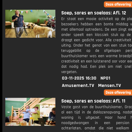
Soep, sores en soelaas: Afl. 12
Er staat een mooie activiteit op de pla
bezoekers hebben een bonte middag v
met allemaal optredens. De een zingt ee
ander speelt een klassiek stuk op de
draagt een gedicht voor. Alle creativitei
uiting. Onder het genot van een stuk ta
teruggeblikt op de afgelopen per
buurthuiskamer was een warme broedpl
creativiteit en een luisterend oor voor ee
dat nodig had. Een plek om niet sne
vergeten.
03-11-2025 16:30
NPO1
Amusement.TV
Mensen.TV
Soep, sores en soelaas: Afl. 11
Vaste gast van de buurthuiskamer, Grac
al een tijd in de daklozenopvang, nada
woning is uitgezet. Haar hond 
noodgedwongen in een pension
achterlaten, omdat die niet welkom