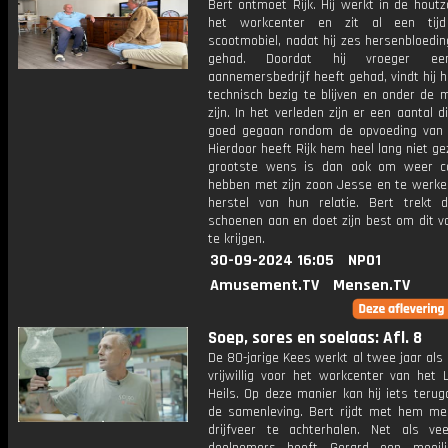
Bert ontmoet Rijk. Hij werkt in de houtz
het workcenter en zit al een tij
scootmobiel, nadat hij zes hersenbloedi
gehad. Doordat hij vroeger ee
aannemersbedrijf heeft gehad, vindt hij h
technisch bezig te blijven en onder de 
zijn. In het verleden zijn er een aantal d
goed gegaan rondom de opvoeding van z
Hierdoor heeft Rijk hem heel lang niet gez
grootste wens is dan ook om weer c
hebben met zijn zoon Jesse en te werke
herstel van hun relatie. Bert trekt 
schoenen aan en doet zijn best om dit v
te krijgen.
30-09-2024 16:05
NPO1
Amusement.TV
Mensen.TV
Soep, sores en soelaas: Afl. 8
De 80-jarige Kees werkt al twee jaar als
vrijwillig voor het workcenter van het 
Heils. Op deze manier kan hij iets teru
de samenleving. Bert rijdt met hem me
drijfveer te achterhalen. Net als ve