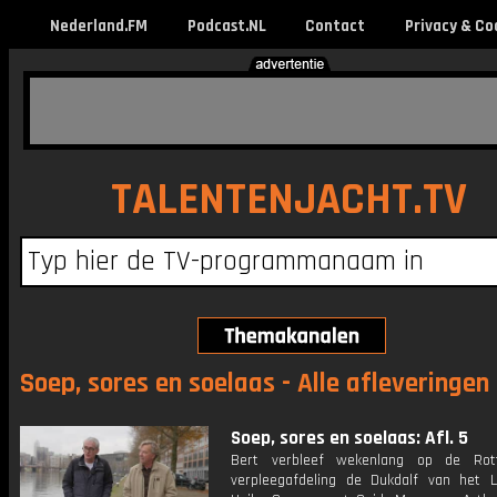
Nederland.FM
Podcast.NL
Contact
Privacy & Co
TALENTENJACHT.TV
Soep, sores en soelaas - Alle afleveringen
Soep, sores en soelaas: Afl. 5
Bert verbleef wekenlang op de Rot
verpleegafdeling de Dukdalf van het 