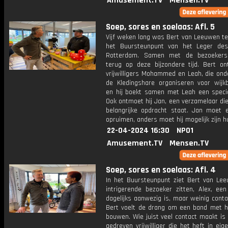
Amusement.TV
Mensen.TV
Soep, sores en soelaas: Afl. 5
Vijf weken lang was Bert van Leeuwen te
het Buursteunpunt van het Leger des
Rotterdam. Samen met de bezoekers 
terug op deze bijzondere tijd. Bert o
vrijwilligers Mohammed en Leah, die ond
de Kledingshare organiseren voor wijk
en hij boekt samen met Leah een speciaa
Ook ontmoet hij Jan, een verzamelaar di
belangrijke opdracht staat. Jan moet 
opruimen, anders moet hij mogelijk zijn hu
22-04-2024 16:30
NPO1
Amusement.TV
Mensen.TV
Soep, sores en soelaas: Afl. 4
In het Buursteunpunt ziet Bert van Le
intrigerende bezoeker zitten, Alex, ee
dagelijks aanwezig is, maar weinig cont
Bert voelt de drang om een band met 
bouwen. Wie juist veel contact maakt is
gedreven vrijwilliger die het heft in ei