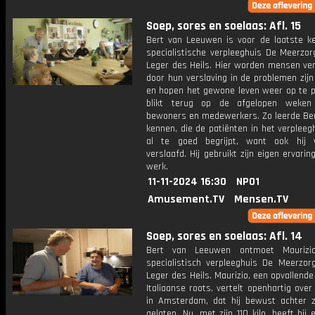
Soep, sores en soelaas: Afl. 15
Bert van Leeuwen is voor de laatste ke
specialistische verpleeghuis De Meerzor
Leger des Heils. Hier worden mensen ver
door hun verslaving in de problemen zij
en hopen het gewone leven weer op te pa
blikt terug op de afgelopen weke
bewoners en medewerkers. Zo leerde Ber
kennen, die de patiënten in het verplee
al te goed begrijpt, want ook hij 
verslaafd. Hij gebruikt zijn eigen ervaring
werk.
11-11-2024 16:30
NPO1
Amusement.TV
Mensen.TV
Soep, sores en soelaas: Afl. 14
Bert van Leeuwen ontmoet Maurizi
specialistisch verpleeghuis De Meerzor
Leger des Heils. Maurizio, een opvallen
Italiaanse roots, vertelt openhartig over 
in Amsterdam, dat hij bewust achter z
gelaten. Nu, met zijn 110 kilo, heeft hij