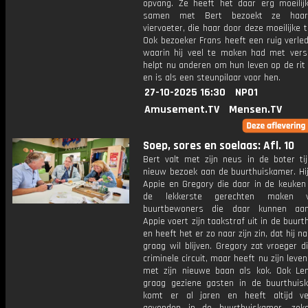
opvang. Ze heeft het daar erg moeili
samen met Bert bezoekt ze haar
viervoeter, die haar door deze moeilijke ti
Ook bezoeker Frans heeft een ruig verle
waarin hij veel te maken had met versla
helpt nu anderen om hun leven op de rit 
en is als een steunpilaar voor hen.
27-10-2025 16:30
NPO1
Amusement.TV
Mensen.TV
Soep, sores en soelaas: Afl. 10
Bert valt met zijn neus in de boter ti
nieuw bezoek aan de buurthuiskamer. Hi
Appie en Gregory die daar in de keuken
de lekkerste gerechten maken 
buurtbewoners die daar kunnen aans
Appie voert zijn taakstraf uit in de buur
en heeft het er zo naar zijn zin, dat hij na
graag wil blijven. Gregory zat vroeger d
criminele circuit, maar heeft nu zijn leve
met zijn nieuwe baan als kok. Ook Le
graag geziene gasten in de buurthuis
komt er al jaren en heeft altijd v