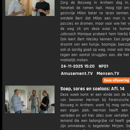
Zorg de Bosweg in Arnhem dag in, 
fanatiek de ramen lapt. Hoog tijd om 
gastvrije Milan beter te leren kennen
ontdekt Bert dat Milan een man is 
passies en dromen, maar voor wie het ve
de weg zit om deze waar te kunne
Jobcoach Monique probeert hem hierbij t
Ook leert Bert Wesley kennen. Een jong
droomt van een huisje, boompje, beestje
ook al aardig goed op weg, maar ook Wes
tegen een aantal struggles aan, die het
makkelijk maken.
24-11-2025 15:20
NPO1
Amusement.TV
Mensen.TV
Soep, sores en soelaas: Afl. 14
Deze week komt er een einde aan de be
van bewoner Herman bij Forensische
Bosweg in Arnhem, want hij mag verhu
een eigen plek. Herman heeft een
verleden en wil hier alles over vertellen
Iemand die een belangrijke rol heeft ge
zijn ommekeer, is begeleider Mirjam. 