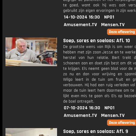
te goed, want ook hij was ooit versl
gebruikt zijn eigen ervaringen in zijn werk
14-10-2024 16:30
NPO1
Amusement.TV
Mensen.TV
Soep, sores en soelaas: Afl. 10
De grootste wens van Rijk is om weer c
hebben met zijn zoon Jesse en te werke
herstel van hun relatie. Bert trekt 
schoenen aan en doet zijn best om dit v
te krijgen. Els neemt geen blad voor de
zo nu en dan voor wrijving en spanni
Wilgo leert in de tuin om fruit en g
verbouwen. Hij had een ruig verleden vol
maar de tuin leert hem daarmee om te 
lijkt even mis te gaan als Els op bezoe
de boel ontregelt.
07-10-2024 16:30
NPO1
Amusement.TV
Mensen.TV
Soep, sores en soelaas: Afl. 9