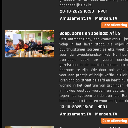
gevonden in de buurthuiskamer, zek
ongeneselijk ziek is.
20-10-2025 16:30
NPO1
Amusement.TV
Mensen.TV
Soep, sores en soelaas: Afl. 9
Bert ontmoet Coby, een vrouw van 81 jaa
volop in het leven staat. Als vrijwilli
buurthuiskamer sorteert ze elke week d
voor de tweedehandswinkel. Nu haa
overleden, zoekt ze vooral aanslu
gezelschap in de buurthuiskamer, om 
eenzaam te zijn. Wie daar ook vaak 
voor een praatje of bakje koffie is Dick.
jarenlang op straat geleefd en heeft nu
woning in het centrum van Groningen. Hi
in hokjes gestopt worden en zet zich
tegen het systeem en de overheid. Bert
hem langs om te horen waarom hij dat d
13-10-2025 16:30
NPO1
Amusement.TV
Mensen.TV