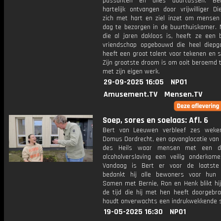
passanten en alles daartussen. Be
hartelijk ontvangen door vrijwilliger D
zich met hart en ziel inzet om mensen 
dag te bezorgen in de buurthuiskamer. 
die al jaren dakloos is, heeft ze een b
vriendschap opgebouwd die heel diepg
heeft een groot talent voor tekenen en s
Zijn grootste droom is om ooit beroemd 
met zijn eigen werk.
29-09-2025 16:05
NPO1
Amusement.TV
Mensen.TV
Soep, sores en soelaas: Afl. 6
Bert van Leeuwen verbleef zes weke
Domus Dordrecht, een opvanglocatie van 
des Heils waar mensen met een d
alcoholverslaving een veilig onderkome
Vandaag is Bert er voor de laatste
bedankt hij alle bewoners voor hun 
Samen met Bernie, Ron en Henk blikt hij
de tijd die hij met hen heeft doorgebra
houdt onverwachts een indrukwekkende 
19-05-2025 16:30
NPO1