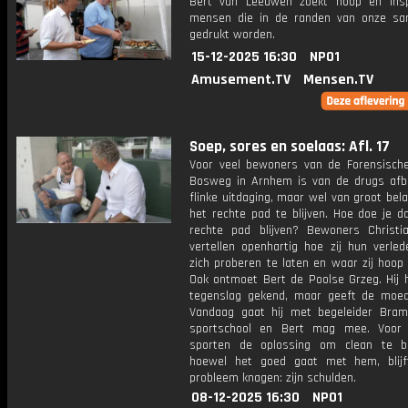
Bert van Leeuwen zoekt hoop en inspi
mensen die in de randen van onze sa
gedrukt worden.
15-12-2025 16:30
NPO1
Amusement.TV
Mensen.TV
Soep, sores en soelaas: Afl. 17
Voor veel bewoners van de Forensisch
Bosweg in Arnhem is van de drugs afbl
flinke uitdaging, maar wel van groot be
het rechte pad te blijven. Hoe doe je d
rechte pad blijven? Bewoners Christ
vertellen openhartig hoe zij hun verled
zich proberen te laten en waar zij hoop 
Ook ontmoet Bert de Poolse Grzeg. Hij h
tegenslag gekend, maar geeft de moed
Vandaag gaat hij met begeleider Bra
sportschool en Bert mag mee. Voor 
sporten de oplossing om clean te bl
hoewel het goed gaat met hem, blij
probleem knagen: zijn schulden.
08-12-2025 16:30
NPO1