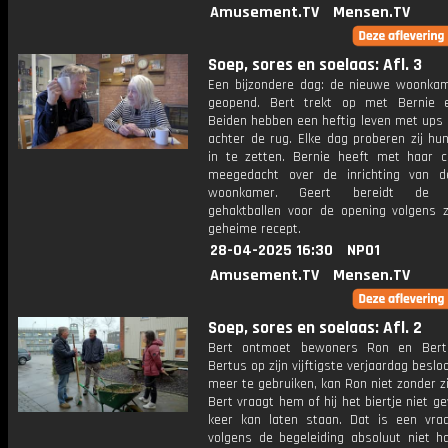
Amusement.TV
Mensen.TV
Soep, sores en soelaas: Afl. 3
Een bijzondere dag: de nieuwe woonka
geopend. Bert trekt op met Bernie 
Beiden hebben een heftig leven met ups
achter de rug. Elke dag proberen zij hu
in te zetten. Bernie heeft met haar cre
meegedacht over de inrichting van 
woonkamer. Geert bereidt de le
gehaktballen voor de opening volgens zi
geheime recept.
28-04-2025 16:30
NPO1
Amusement.TV
Mensen.TV
Soep, sores en soelaas: Afl. 2
Bert ontmoet bewoners Ron en Bert
Bertus op zijn vijftigste verjaardag beslo
meer te gebruiken, kan Ron niet zonder zij
Bert vraagt hem of hij het biertje niet 
keer kan laten staan. Dat is een vraa
volgens de begeleiding absoluut niet 