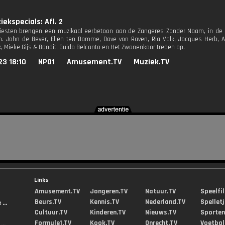
ekspecials: Afl. 2
tiesten brengen een muzikaal eerbetoon aan de Zangeres Zonder Naam, in de 
 John de Bever, Ellen ten Damme, Dave von Raven, Ria Valk, Jacques Herb, Ast
, Mieke Gijs & Bandit, Guido Belcanto en Het Zwanenkoor treden op.
23 18:10
NPO1
Amusement.TV
Muziek.TV
Links
Amusement.TV
Jongeren.TV
Natuur.TV
Speelfi
Beurs.TV
Kennis.TV
Nederland.TV
Spellet
...
Cultuur.TV
Kinderen.TV
Nieuws.TV
Sporten
Formule1.TV
Kook.TV
Onrecht.TV
Voetbal
..