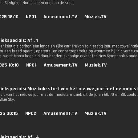
ter Sledge en Numidia een ode aan de soul.
025 18:10
NPO1
Amusement.TV
Muziek.TV
ekspecials: Afl. 1
r kent als bariton een lange en rijke carrière van zo'n zestig jaar, met zowel nat
ren een breed opera-, operette- en concertrepertoire op waarmee hij in diverse co
al wordt Marco begeleid door het dertigkoppige orkest The New Symphonics onder 
025 18:10
NPO1
Amusement.TV
Muziek.TV
ekspecials: Muzikale start van het nieuwe jaar met de mooist
tart van het nieuwe jaar met de mooiste muziek uit de jaren 60, 70 en 80, zoals
Blue Sky.
25 00:15
NPO2
Amusement.TV
Muziek.TV
ekspecials: Afl. 4