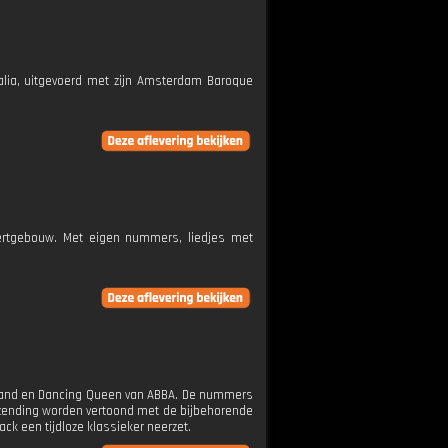
halia, uitgevoerd met zijn Amsterdam Baroque
ertgebouw. Met eigen nummers, liedjes met
Band en Dancing Queen van ABBA. De nummers
tzending worden vertoond met de bijbehorende
ck een tijdloze klassieker neerzet.