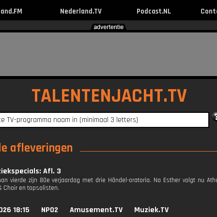
land.FM
Nederland.TV
Podcast.NL
Cont
TALENTENJACHT.TV
le afleveringen
ekspecials: Afl. 3
n vierde zijn 80e verjaardag met drie Händel-oratoria. Na Esther volgt nu At
 Choir en top­solisten.
026 18:15
NPO2
Amusement.TV
Muziek.TV