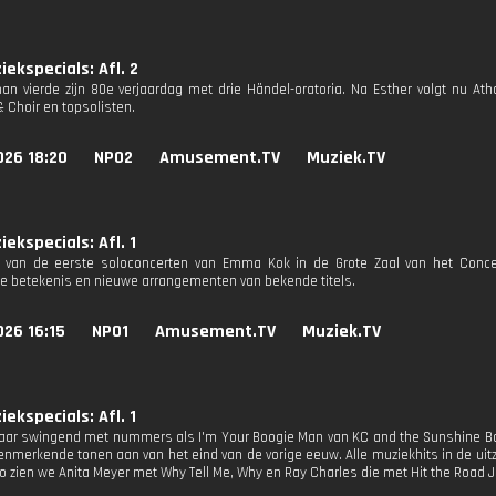
ekspecials: Afl. 2
n vierde zijn 80e verjaardag met drie Händel-oratoria. Na Esther volgt nu At
 Choir en top­solisten.
026 18:20
NPO2
Amusement.TV
Muziek.TV
ekspecials: Afl. 1
ie van de eerste soloconcerten van Emma Kok in de Grote Zaal van het Conc
ke betekenis en nieuwe arrangementen van bekende titels.
26 16:15
NPO1
Amusement.TV
Muziek.TV
ekspecials: Afl. 1
jaar swingend met nummers als I'm Your Boogie Man van KC and the Sunshine 
enmerkende tonen aan van het eind van de vorige eeuw. Alle muziekhits in de ui
Zo zien we Anita Meyer met Why Tell Me, Why en Ray Charles die met Hit the Road Ja