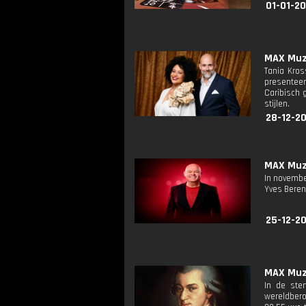
01-01-2
MAX Muzi
Tania Kro
presentee
Caribisch 
stijlen.
28-12-2
MAX Muzi
In novembe
Yves Berend
25-12-20
MAX Muzi
In de ste
wereldbero