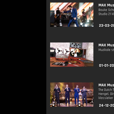
MAX Muzi
Bouke Scho
Studio 21 k
23-03-2
MAX Muzi
Muzikale st
01-01-2
MAX Muzi
The Dutch 
Hengel, Di
klassieker
24-12-20