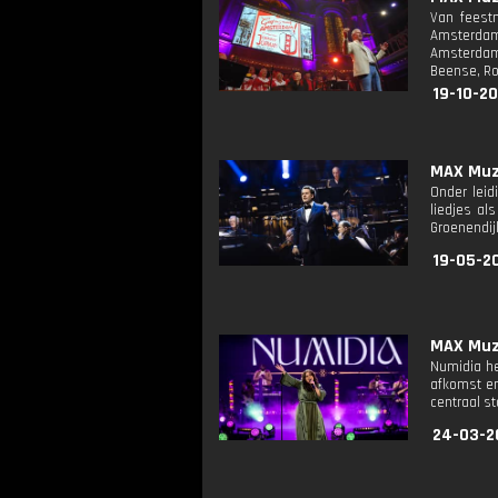
Van feest
Amsterdam
Amsterdam 
Beense, Ro
19-10-20
MAX Muzi
Onder leid
liedjes al
Groenendij
19-05-20
MAX Muzi
Numidia he
afkomst en
centraal st
24-03-20