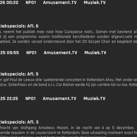
026 00:20
NPO1
Amusement.TV
Muziek.TV
ekspecials: Afl. 6
ss neemt het publiek mee naar haar Curaçaose roots. Samen met bevriend pi
rt zij een programma waarin traditionele kerstliederen worden afgewisseld
gebied. Ze worden vocaal ondersteund door het ZO! Gospel Choir en begeleid doo
025 09:55
NPO1
Amusement.TV
Muziek.TV
ekspecials: Afl. 5
r gaf Paul de Leeuw drie spetterende concerten in Rotterdam Ahoy. Met onder a
se, Sinterklaas en de band o.l.v. Cor Bakker eerde hij zijn carrière tot nu toe, Rot
25 22:25
NPO1
Amusement.TV
Muziek.TV
ekspecials: Afl. 3
rfnacht van Wolfgang Amadeus Mozart, in de nacht van 4 op 5 december, is 
emde requiem in de Laurenskerk te Rotterdam. Deze uitvoering markeert exact h