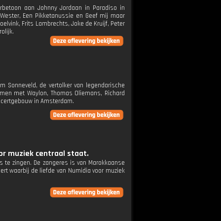
erbetoon aan Johnny Jordaan in Paradiso in
Wester, Een Pikketanussie en Geef mij maar
vink, Frits Lambrechts, Joke de Kruijf, Peter
olijk.
im Sonneveld, de vertolker van legendarische
samen met Waylon, Thomas Oliemans, Richard
oncertgebouw in Amsterdam.
or muziek centraal staat.
s te zingen. De zangeres is van Marokkaanse
rt waarbij de liefde van Numidia voor muziek