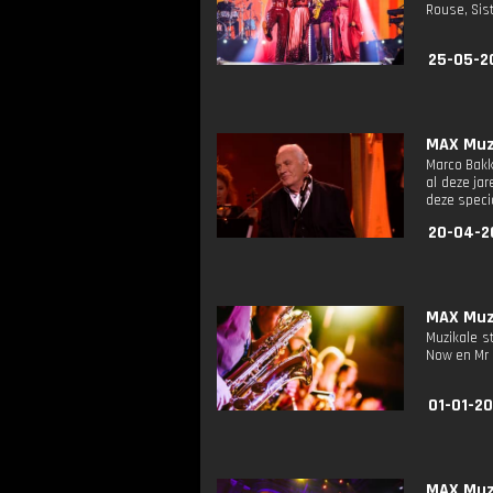
Rouse, Sis
25-05-2
MAX Muzi
Marco Bakke
al deze ja
deze speci
20-04-2
MAX Muzi
Muzikale s
Now en Mr 
01-01-20
MAX Muzi