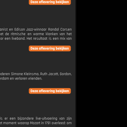
anist en Edison Jazz-winnaar Randal Corsen
 met de ritmische en warme klanken van het
r een liveband. Het resultaat is een mix van
nderen Simone Kleinsma, Ruth Jacott, Gordon,
terdam en verloren vrienden.
er een bijzondere live-uitvoering van zijn
et moment waarop Mozart in 1791 overleed: om