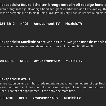
ekspecials: Bouke Scholten brengt met zijn elfkoppige band e
lten brengt met zijn elfkoppige band een groots eerbetoon aan Elvis Presley, The
linken onvergetelijke hits als Burning Love, Proud Mary, Love Me Tender, Suspicious
024 22:10
NPO1
Amusement.TV
Muziek.TV
ekspecials: Muzikale start van het nieuwe jaar met de mooist
art van het nieuwe jaar met de mooiste muziek uit de jaren 60, 70 en 80.
024 00:20
NPO2
Amusement.TV
Muziek.TV
ekspecials: Afl. 3
Tenors staan bekend om hun brede repertoire dat varieert van opera tot pop. Het 
rk van den Brand en Floris van Gulik. In de muziekspecial wordt een mix van ver
 Bella Ciao tot het popnummer Hit me baby one more time.
23 17:15
NPO1
Amusement.TV
Muziek.TV