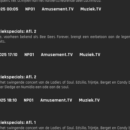
tijdens het schrijven van het hartverscheurende deel Lacrimosa.
025 00:05
NPO1
Amusement.TV
Muziek.TV
ekspecials: Afl. 2
, voorheen bekend als Bee Gees Forever, brengt een eerbetoon aan de legen
its.
025 17:10
NPO1
Amusement.TV
Muziek.TV
ekspecials: Afl. 2
 het swingende concert van de Ladies of Soul. Edsilia, Trijntje, Berget en Can
ter Sledge en Numidia een ode aan de soul.
25 18:10
NPO1
Amusement.TV
Muziek.TV
ekspecials: Afl. 1
 het swingende concert van de Ladies of Soul. Edsilia, Trijntje, Berget en Can