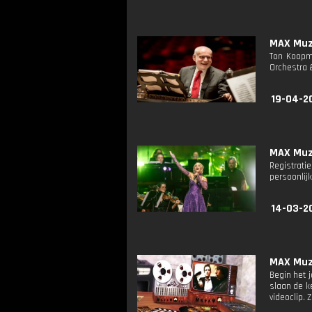
MAX Muzi
Ton Koopma
Orchestra &
19-04-2
MAX Muzi
Registrat
persoonlij
14-03-20
MAX Muzi
Begin het 
slaan de k
videoclip. 