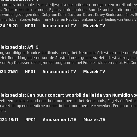
nummers tot mooie levensliedjes; diverse artiesten brengen een muzikaal e
. Onder meer de nummers Bij ons in de Jordaan, Aan de voet van die mooie 
worden gezongen door Coby van Dam, Dave von Raven, Davey Bindervoet, Dries Roel
nnie Tober, Soraya Faber, Tony Neef en Het Zwanenkoor onder leiding van André Vr
24 16:20
NPO1
Amusement.TV
Muziek.TV
ekspecials: Afl. 3
ing van dirigent Maurice Luttikhuis brengt het Metropole Orkest een ode aan W
s Het Dorp, Margootje en Aan de Amsterdamse grachten. Het orkest verzorgt 
k en Fay Claassen een bijzonder programma met Franse invloeden vanuit Het C
24 21:51
NPO1
Amusement.TV
Muziek.TV
ekspecials: Een puur concert waarbij de liefde van Numidia vo
eft een unieke sound door haar nummers in het Nederlands, Engels én Berber
 weet dit op een creatieve manier in haar nummers te verwerken. Een puur conce
aat.
24 18:11
NPO1
Amusement.TV
Muziek.TV