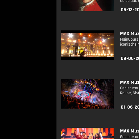
00.55 uur, 
05-12-2
MAX Muzi
MainCourse
iconische h
09-06-2
MAX Muzi
Geniet van
Rouse, Sis
01-06-20
MAX Muzi
Geniet van