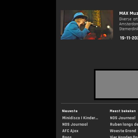
MAX Muzi
Diverse ar
Amsterdam.
Stemerdink
19-11-20
Nieuwste
Meest bekeken
Minidisco | Kinder...
NOS Journaal
NOS Journaal
Ruben langs de 
AFC Ajax
Woeste Grond
Boos
Vier Handen Op .