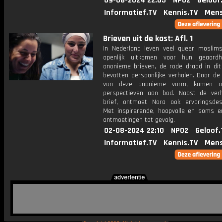
09-08-2024 22:05
NPO2
Geloof
Informatief.TV
Kennis.TV
Mens
Brieven uit de kast: Afl. 1
In Nederland leven veel queer moslims
openlijk uitkomen voor hun geaardh
anonieme brieven, de rode draad in dit 
bevatten persoonlijke verhalen. Door de 
van deze anonieme vorm, komen o
perspectieven aan bod. Naast de ver
brief, ontmoet Nora ook ervaringsdes
Met inspirerende, hoopvolle en soms e
ontmoetingen tot gevolg.
02-08-2024 22:10
NPO2
Geloof.
Informatief.TV
Kennis.TV
Mens