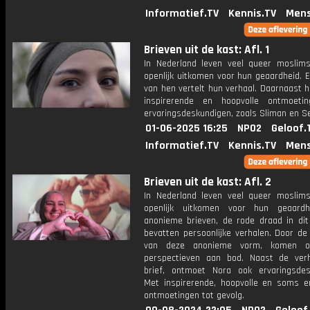
Informatief.TV
Kennis.TV
Mens
Brieven uit de kast: Afl. 1
In Nederland leven veel queer moslims
openlijk uitkomen voor hun geaardheid. 
van hen vertelt hun verhaal. Daarnaast 
inspirerende en hoopvolle ontmoeti
ervaringsdeskundigen, zoals Sliman en S
01-06-2025 16:25
NPO2
Geloof.
Informatief.TV
Kennis.TV
Mens
Brieven uit de kast: Afl. 2
In Nederland leven veel queer moslims
openlijk uitkomen voor hun geaardh
anonieme brieven, de rode draad in dit 
bevatten persoonlijke verhalen. Door de 
van deze anonieme vorm, komen o
perspectieven aan bod. Naast de ver
brief, ontmoet Nora ook ervaringsdes
Met inspirerende, hoopvolle en soms e
ontmoetingen tot gevolg.